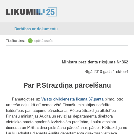
Darbības ar dokumentu
Tiesību akts:
spēkā esošs
Ministru prezidenta rīkojums Nr.362
Rīgā 2010.gada 1.oktobrī
Par P.Strazdiņa pārcelšanu
Pamatojoties uz
Valsts civildienesta likuma
37.panta
pirmo, otro
un trešo daļu, kā arī ņemot vērā Finanšu ministrijas norādīto
lietderības pamatojumu pārcelšanai, Pētera Strazdiņa atbilstību
Finanšu ministrijas Audita un revīzijas departamenta direktora
vietnieka amata aprakstā izvirzītajām prasībām, Lauku atbalsta
dienesta un P.Strazdiņa piekrišanu pārcelšanai, pārcelt P.Strazdiņu no
Lauku atbalsta dienesta Audita departamenta direktora vietnieka,