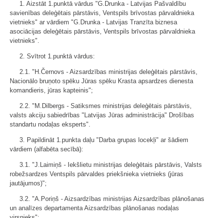
1. Aizstāt 1.punktā vārdus "G.Drunka - Latvijas Pašvaldību
savienības deleģētais pārstāvis, Ventspils brīvostas pārvaldnieka
vietnieks" ar vārdiem "G.Drunka - Latvijas Tranzīta biznesa
asociācijas deleģētais pārstāvis, Ventspils brīvostas pārvaldnieka
vietnieks".
2. Svītrot 1.punktā vārdus:
2.1. "H.Černovs - Aizsardzības ministrijas deleģētais pārstāvis,
Nacionālo bruņoto spēku Jūras spēku Krasta apsardzes dienesta
komandieris, jūras kapteinis";
2.2. "M.Dilbergs - Satiksmes ministrijas deleģētais pārstāvis,
valsts akciju sabiedrības "Latvijas Jūras administrācija" Drošības
standartu nodaļas eksperts".
3. Papildināt 1.punkta daļu "Darba grupas locekļi" ar šādiem
vārdiem (alfabēta secībā):
3.1. "J.Laimiņš - Iekšlietu ministrijas deleģētais pārstāvis, Valsts
robežsardzes Ventspils pārvaldes priekšnieka vietnieks (jūras
jautājumos)";
3.2. "A.Poriņš - Aizsardzības ministrijas Aizsardzības plānošanas
un analīzes departamenta Aizsardzības plānošanas nodaļas
virsnieks";