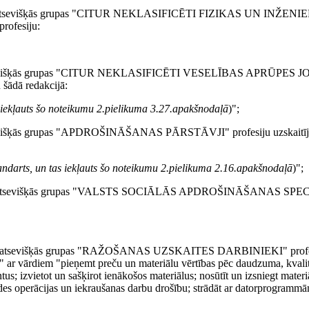
 3119 atsevišķās grupas "CITUR NEKLASIFICĒTI FIZIKAS UN INŽE
rofesiju:
59 atsevišķās grupas "CITUR NEKLASIFICĒTI VESELĪBAS APRŪPES 
šādā redakcijā:
as iekļauts šo noteikumu 2.pielikuma 3.27.apakšnodaļā
)";
atsevišķās grupas "APDROŠINĀŠANAS PĀRSTĀVJI" profesiju uzskaitī
standarts, un tas iekļauts šo noteikumu 2.pielikuma 2.16.apakšnodaļā
)";
3353 atsevišķās grupas "VALSTS SOCIĀLĀS APDROŠINĀŠANAS SPECI
322 atsevišķās grupas "RAŽOŠANAS UZSKAITES DARBINIEKI" profes
 ar vārdiem "pieņemt preču un materiālu vērtības pēc daudzuma, kvalit
 izvietot un sašķirot ienākošos materiālus; nosūtīt un izsniegt materiā
es operācijas un iekraušanas darbu drošību; strādāt ar datorprogrammā