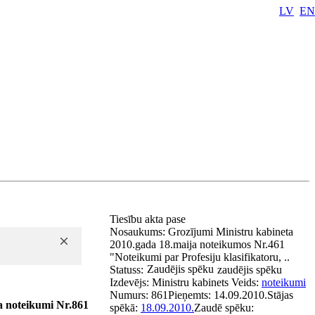
LV
EN
Tiesību akta pase
Nosaukums:
Grozījumi Ministru kabineta
2010.gada 18.maija noteikumos Nr.461
"Noteikumi par Profesiju klasifikatoru, ..
Zaudējis spēku
Statuss:
zaudējis spēku
Izdevējs:
Ministru kabinets
Veids:
noteikumi
Numurs:
861
Pieņemts:
14.09.2010.
Stājas
a noteikumi Nr.861
spēkā:
18.09.2010.
Zaudē spēku: