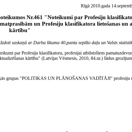
Rīgā 2010.gada 14.septembr
teikumos Nr.461 "Noteikumi par Profesiju klasifikator
atprasībām un Profesiju klasifikatora lietošanas un 
kārtību"
Izdoti saskaņā ar Darba likuma 40.panta septīto daļu un Valsts statisti
ikumi par Profesiju klasifikatoru, profesijai atbilstošiem pamatuzdev
aktualizēšanas kārtību" (Latvijas Vēstnesis, 2010, 84.nr.) šādus grozījum
evišķās grupas "POLITIKAS UN PLĀNOŠANAS VADĪTĀJI" profesiju uz