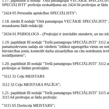
1.17. papildināt II nodaļā "Otrā pamatgrupa VECĀKIE SPEC
SPECIĀLISTI" profesiju uzskaitījumu aiz 2424 04 profesijas ar šādu 
"2424 05 Personāla apmācības SPECIĀLISTS";
1.18. izteikt II nodaļā "Otrā pamatgrupa VECĀKIE SPECIĀLISTI" 26
nosaukumu šādā redakcijā:
"2634 01 PSIHOLOGS - (
Profesijai ir izstrādāts standarts, un tas 
1.19. papildināt III nodaļā "Trešā pamatgrupa SPECIĀLISTI" 311
pamatuzdevumu sadaļu aiz vārdiem "izlūkot ugunsgrēka vietas un note
būvniecības jomā, kontrolēt darba aizsardzības un citu noteikumu iev
norādījumiem";
1.20. papildināt III nodaļā "Trešā pamatgrupa SPECIĀLISTI" 3112
profesijas ar šādām profesijām:
"3112 31 Ceļu MEISTARS
3112 32 Ceļu MEISTARA PALĪGS";
1.21. papildināt III nodaļā "Trešā pamatgrupa SPECIĀLISTI" 31
3115 64 profesijas ar šādu profesiju:
"3115 65 Dzelzceļa MEISTARS";