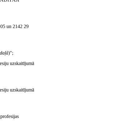
 05 un 2142 29
odaļā
)";
iju uzskaitījumā
iju uzskaitījumā
rofesijas