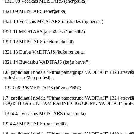
"1321 08 Vecākais MEISTARS (enerģētikā)
1321 09 MEISTARS (enerģētikā)
1321 10 Vecākais MEISTARS (apstrādes rūpniecībā)
1321 11 MEISTARS (apstrādes rūpniecībā)
1321 12 MEISTARS (elektrotehnikā)
1321 13 Darbu VADĪTĀJS (kuģu remontā)
1321 14 Būvdarbu VADĪTĀJS (kuģu būvē)";
1.6. papildināt I nodaļā "Pirmā pamatgrupa VADĪTĀJI" 1323 ats
profesijas ar šādu profesiju:
"1323 06 BūvMEISTARS (būvniecībā)";
1.7. papildināt I nodaļā "Pirmā pamatgrupa VADĪTĀJI" 132
LOĢISTIKAS UN TĀM RADNIECĪGU JOMU VADĪTĀJI" profesiju uzska
"1324 41 Vecākais MEISTARS (transportā)
1324 42 MEISTARS (transportā)";
1.8. papildināt I nodaļā "Pirmā pamatgrupa VADĪTĀJI" 1439