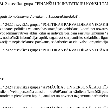
TI" 2412 atsevišķās grupas "FINANŠU UN INVESTĪCIJU KONSULTANT
 iekļauts šo noteikumu 2.pielikuma 1.33.apakšnodaļā
)";
ĀLISTI" 2422 atsevišķās grupas "POLITIKAS PĀRVALDĪBAS VECĀK
ozares politikas vai attīstības stratēģijas veidošanā, koordinēt nozares 
ot administratīvos aktus, citus ar indivīda tiesībām saistītus lēmumus" 
, nodrošināt informācijas apriti; sagatavot starptautisko sadarbības līg
izācijām nepieciešamos pārskatus; sadarboties ar citu valstu organizācij
ĀLISTI" 2422 atsevišķās grupas "POLITIKAS PĀRVALDĪBAS VECĀK
os";
IĀLISTI" 2424 atsevišķās grupas "APMĀCĪBAS UN PERSONĀLA AT
em "veikt personāla atlasi un novērtēšanu" ar vārdiem "izstrādāt per
rolēt tā pienākumu izpildi; analizēt un novērtēt uzņēmuma darbinieku 