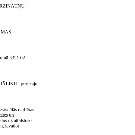
NIERZINĀTŅU
JOMAS
jumā 3321 02
ĀLISTI" profesiju
ionālās darbības
ātes un
lus uz atbilstošo
m, ievadot