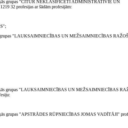
atsevišķās grupas "CITUR NEKLASIFICĒTI ADMINISTRATĪVIE UN
 32 profesijas ar šādām profesijām:
S";
tsevišķās grupas "LAUKSAIMNIECĪBAS UN MEŽSAIMNIECĪBAS RAŽ
1 atsevišķās grupas "LAUKSAIMNIECĪBAS UN MEŽSAIMNIECĪBAS 
esiju:
sevišķās grupas "APSTRĀDES RŪPNIECĪBAS JOMAS VADĪTĀJI" profes