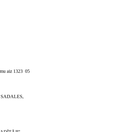
umu aiz 1323 05
S, SADALES,
VADĪTĀJI"