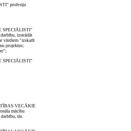
I" profesiju
IE SPECIĀLISTI"
darbību, izstrādāt
ar vārdiem "izskatīt
umu projektus;
ām";
IE SPECIĀLISTI"
TĪSTĪBAS VECĀKIE
sonāla mācību
darbību, tās