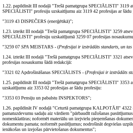
1.22. papildināt III nodaļā "Trešā pamatgrupa SPECIĀLISTI"
SPECIĀLISTI" profesiju uzskaitījumu aiz 3119 42 profesijas ar šādu p
"3119 43 DISPEČERS (enerģētikā)";
1.23. izteikt III nodaļā "Trešā pamatgrupa SPECIĀLISTI" 32
SPECIĀLISTI" profesiju uzskaitījumā 3259 07 profesijas nosaukumu 
"3259 07
SPA
MEISTARS - (
Profesijai ir izstrādāts standarts, un t
1.24. izteikt III nodaļā "Trešā pamatgrupa SPECIĀLISTI" 3321 
profesijas nosaukumu šādā redakcijā:
"3321 02 Apdrošināšanas SPECIĀLISTS - (
Profesijai ir izstrādāts 
1.25. papildināt III nodaļā "Trešā pamatgrupa SPECIĀLISTI" 
uzskaitījumu aiz 3353 02 profesijas ar šādu profesiju:
"3353 03 Pensiju un pabalstu INSPEKTORS";
1.26. papildināt IV nodaļā "Ceturtā pamatgrupa KALPOTĀJI" 4
pamatuzdevumu sadaļu aiz vārdiem "pārbaudīt ražošanas pasūtījumus"
nomenklatūras; noformēt materiālu un izejvielu pieņemšanas dokumentus;
dokumentu pamata; noformēt pasūtījumus; nodrošināt degvielas uzpild
ienākošas un izejošas pārvietošanas dokumentus";