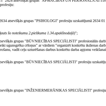
IĀLISTI" 2424 atsevišķās grupas "APMĀCĪBAS UN PERSONĀLA AT
profesiju:
34 atsevišķās grupas "PSIHOLOGI" profesiju uzskaitījumā 2634 01 p
iekļauts šo noteikumu 2.pielikuma 1.34.apakšnodaļā
)";
2 atsevišķās grupas "BŪVNIECĪBAS SPECIĀLISTI" profesionālās darb
ikt ugunsgrēka cēloņus" ar vārdiem "organizēt konkrētu ikdienas darbu
ērošanu, vadīt ceļu uzturēšanas darbus konkrētu darba apjomu veikšanai
 atsevišķās grupas "BŪVNIECĪBAS SPECIĀLISTI" profesiju uzskaitīj
15 atsevišķās grupas "INŽENIERMEHĀNIKAS SPECIĀLISTI" profesiju 