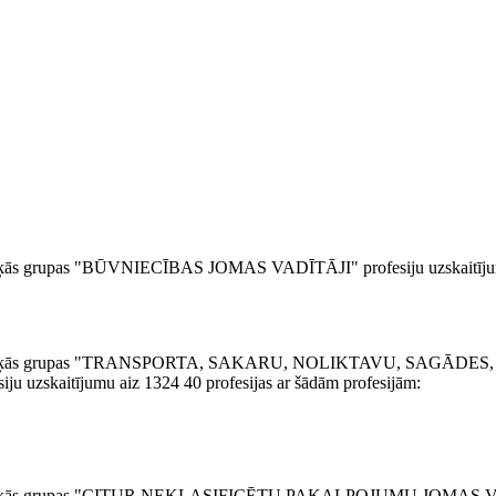
evišķās grupas "BŪVNIECĪBAS JOMAS VADĪTĀJI" profesiju uzskaitīj
4 atsevišķās grupas "TRANSPORTA, SAKARU, NOLIKTAVU, SAGĀDE
itījumu aiz 1324 40 profesijas ar šādām profesijām:
 atsevišķās grupas "CITUR NEKLASIFICĒTU PAKALPOJUMU JOMAS 