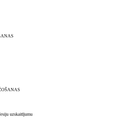
OŠANAS
RAŽOŠANAS
iju uzskaitījumu