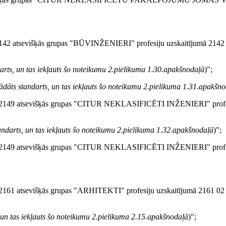
142 atsevišķās grupas "BŪVINŽENIERI" profesiju uzskaitījumā 2142
ndarts, un tas iekļauts šo noteikumu 2.pielikuma 1.30.apakšnodaļā
)";
strādāts standarts, un tas iekļauts šo noteikumu 2.pielikuma 1.31.apakšn
 2149 atsevišķās grupas "CITUR NEKLASIFICĒTI INŽENIERI" profes
standarts, un tas iekļauts šo noteikumu 2.pielikuma 1.32.apakšnodaļā
)";
 2149 atsevišķās grupas "CITUR NEKLASIFICĒTI INŽENIERI" profes
161 atsevišķās grupas "ARHITEKTI" profesiju uzskaitījumā 2161 02 p
s, un tas iekļauts šo noteikumu 2.pielikuma 2.15.apakšnodaļā
)";