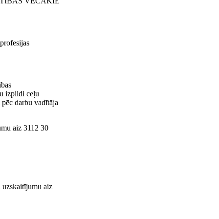
TĪSTĪBAS VECĀKIE
rofesijas
ības
 izpildi ceļu
 pēc darbu vadītāja
umu aiz 3112 30
uzskaitījumu aiz