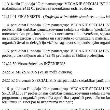
1.13. izteikt II nodaļā "Otrā pamatgrupa VECĀKIE SPECIĀLIS
uzskaitījumā 2412 01 profesijas nosaukumu šādā redakcijā:
"2412 01 FINANSISTS - (
Profesijai ir izstrādāts standarts, un tas
1.14. papildināt II nodaļā "Otrā pamatgrupa VECĀKIE SPECI
profesionālās darbības pamatuzdevumu sadaļu aiz vārdiem "piedalīties n
normatīvo aktu projektus, kontrolēt normatīvo aktu ievērošanu, sagatav
un analizēt Eiropas Savienības un starptautisko organizāciju materiālus
organizēt ārvalstu delegāciju vizītes; sagatavot starptautiskajām organ
1.15. papildināt II nodaļā "Otrā pamatgrupa VECĀKIE SPECI
profesiju uzskaitījumu aiz 2422 49 profesijas ar šādām profesijām:
"2422 50 Virsmežniecības INŽENIERIS
2422 51 MEŽSARGS (Valsts meža dienestā)
2422 52 Galvenais SPECIĀLISTS starptautiskās sadarbības jautājum
1.16. papildināt II nodaļā "Otrā pamatgrupa VECĀKIE SPEC
SPECIĀLISTI" profesionālās darbības pamatuzdevumu sadaļu aiz vārdi
programmas; organizēt personāla apmācības; apmācīt personālu un kont
rezultātus un ziņot par to uzņēmuma vadībai";