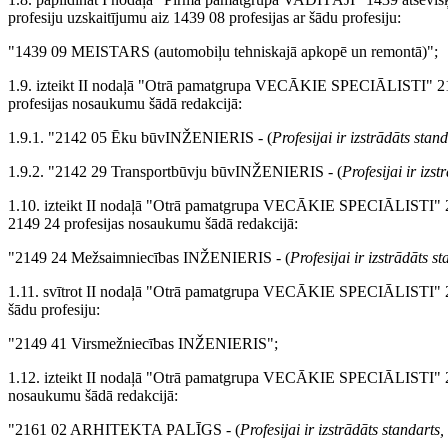
profesiju uzskaitījumu aiz 1439 08 profesijas ar šādu profesiju:
"1439 09 MEISTARS (automobiļu tehniskajā apkopē un remontā)";
1.9. izteikt II nodaļā "Otrā pamatgrupa VECĀKIE SPECIĀLISTI" 2
profesijas nosaukumu šādā redakcijā:
1.9.1. "2142 05 Ēku būvINŽENIERIS - (
Profesijai ir izstrādāts sta
1.9.2. "2142 29 Transportbūvju būvINŽENIERIS - (
Profesijai ir iz
1.10. izteikt II nodaļā "Otrā pamatgrupa VECĀKIE SPECIĀLISTI"
2149 24 profesijas nosaukumu šādā redakcijā:
"2149 24 Mežsaimniecības INŽENIERIS - (
Profesijai ir izstrādāts 
1.11. svītrot II nodaļā "Otrā pamatgrupa VECĀKIE SPECIĀLISTI"
šādu profesiju:
"2149 41 Virsmežniecības INŽENIERIS";
1.12. izteikt II nodaļā "Otrā pamatgrupa VECĀKIE SPECIĀLISTI" 2
nosaukumu šādā redakcijā:
"2161 02 ARHITEKTA PALĪGS - (
Profesijai ir izstrādāts standart