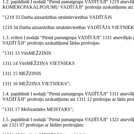
1.2. papildināt I nodaļā "Pirmā pamatgrupa VADĪTĀJI" 1219 
KOMERCPAKALPOJUMU VADĪTĀJI" profesiju uzskaitījumu aiz 1219
"1219 33 Darba aizsardzības struktūrvienības VADĪTĀJS
1219 34 Darba aizsardzības struktūrvienības VADĪTĀJA VIETNIEK
1.3. svītrot I nodaļā "Pirmā pamatgrupa VADĪTĀJI" 1311 a
VADĪTĀJI" profesiju uzskaitījumā šādas profesijas:
"1311 13 VirsMEŽZINIS
1311 14 VirsMEŽZIŅA VIETNIEKS
1311 15 MEŽZINIS
1311 16 MEŽZIŅA VIETNIEKS";
1.4. papildināt I nodaļā "Pirmā pamatgrupa VADĪTĀJI" 131
VADĪTĀJI" profesiju uzskaitījumu aiz 1311 12 profesijas ar šādu prof
"1311 17 Mežizstrādes MEISTARS";
1.5. papildināt I nodaļā "Pirmā pamatgrupa VADĪTĀJI" 1321 at
aiz 1321 07 profesijas ar šādām profesijām: