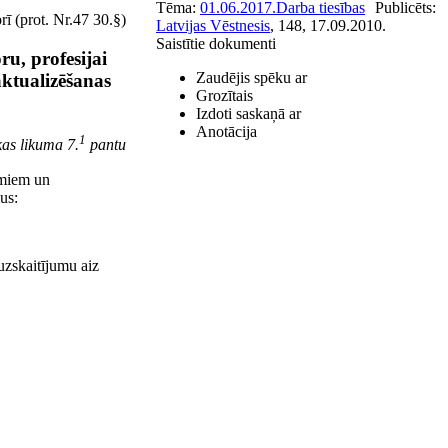
Tēma:
01.06.2017.
Darba tiesības
Publicēts:
ī (prot. Nr.47 30.§)
Latvijas Vēstnesis
, 148, 17.09.2010.
Saistītie dokumenti
u, profesijai
Zaudējis spēku ar
aktualizēšanas
Grozītais
Izdoti saskaņā ar
Anotācija
1
kas likuma 7.
pantu
umiem un
us:
skaitījumu aiz