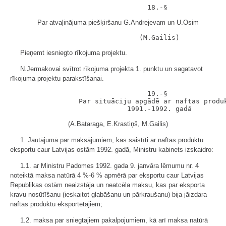
Par atvaļinājuma piešķiršanu G.Andrejevam un U.Osim
Pieņemt iesniegto rīkojuma projektu.
N.Jermakovai svītrot rīkojuma projekta 1. punktu un sagatavot
rīkojuma projektu parakstīšanai.
                                  19.-§

                 Par situāciju apgādē ar naftas produk
(A.Bataraga, E.Krastiņš, M.Gailis)
1. Jautājumā par maksājumiem, kas saistīti ar naftas produktu
eksportu caur Latvijas ostām 1992. gadā, Ministru kabinets izskaidro:
1.1. ar Ministru Padomes 1992. gada 9. janvāra lēmumu nr. 4
noteiktā maksa natūrā 4 %-6 % apmērā par eksportu caur Latvijas
Republikas ostām neaizstāja un neatcēla maksu, kas par eksporta
kravu nosūtīšanu (ieskaitot glabāšanu un pārkraušanu) bija jāizdara
naftas produktu eksportētājiem;
1.2. maksa par sniegtajiem pakalpojumiem, kā arī maksa natūrā