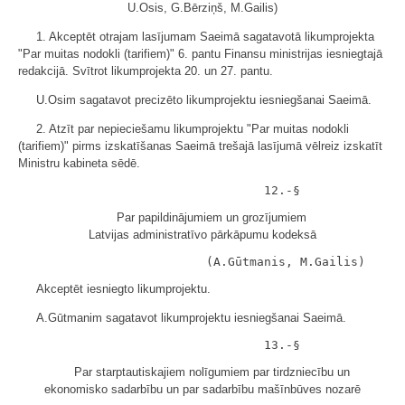
U.Osis, G.Bērziņš, M.Gailis)
1. Akceptēt otrajam lasījumam Saeimā sagatavotā likumprojekta
"Par muitas nodokli (tarifiem)" 6. pantu Finansu ministrijas iesniegtajā
redakcijā. Svītrot likumprojekta 20. un 27. pantu.
U.Osim sagatavot precizēto likumprojektu iesniegšanai Saeimā.
2. Atzīt par nepieciešamu likumprojektu "Par muitas nodokli
(tarifiem)" pirms izskatīšanas Saeimā trešajā lasījumā vēlreiz izskatīt
Ministru kabineta sēdē.
Par papildinājumiem un grozījumiem
Latvijas administratīvo pārkāpumu kodeksā
Akceptēt iesniegto likumprojektu.
A.Gūtmanim sagatavot likumprojektu iesniegšanai Saeimā.
Par starptautiskajiem nolīgumiem par tirdzniecību un
ekonomisko sadarbību un par sadarbību mašīnbūves nozarē