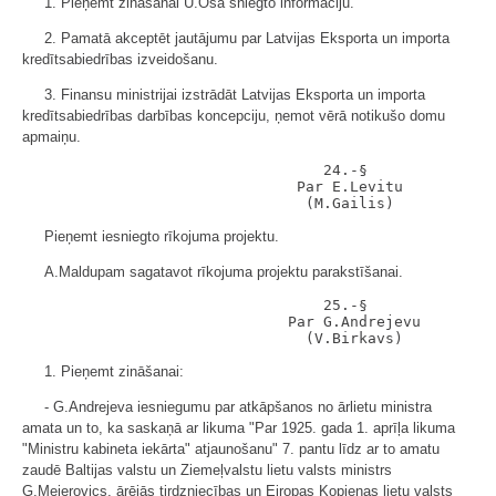
1. Pieņemt zināšanai U.Oša sniegto informāciju.
2. Pamatā akceptēt jautājumu par Latvijas Eksporta un importa
kredītsabiedrības izveidošanu.
3. Finansu ministrijai izstrādāt Latvijas Eksporta un importa
kredītsabiedrības darbības koncepciju, ņemot vērā notikušo domu
apmaiņu.
                                  24.-§

                               Par E.Levitu

Pieņemt iesniegto rīkojuma projektu.
A.Maldupam sagatavot rīkojuma projektu parakstīšanai.
                                  25.-§

                              Par G.Andrejevu

1. Pieņemt zināšanai:
- G.Andrejeva iesniegumu par atkāpšanos no ārlietu ministra
amata un to, ka saskaņā ar likuma "Par 1925. gada 1. aprīļa likuma
"Ministru kabineta iekārta" atjaunošanu" 7. pantu līdz ar to amatu
zaudē Baltijas valstu un Ziemeļvalstu lietu valsts ministrs
G.Meierovics, ārējās tirdzniecības un Eiropas Kopienas lietu valsts