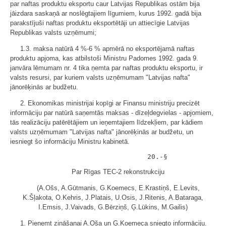
par naftas produktu eksportu caur Latvijas Republikas ostām bija
jāizdara saskaņā ar noslēgtajiem līgumiem, kurus 1992. gadā bija
parakstījuši naftas produktu eksportētāji un attiecīgie Latvijas
Republikas valsts uzņēmumi;
1.3. maksa natūrā 4 %-6 % apmērā no eksportējamā naftas
produktu apjoma, kas atbilstoši Ministru Padomes 1992. gada 9.
janvāra lēmumam nr. 4 tika ņemta par naftas produktu eksportu, ir
valsts resursi, par kuriem valsts uzņēmumam "Latvijas nafta"
jānorēķinās ar budžetu.
2. Ekonomikas ministrijai kopīgi ar Finansu ministriju precizēt
informāciju par natūrā saņemtās maksas - dīzeļdegvielas - apjomiem,
tās realizāciju patērētājiem un ieņemtajiem līdzekļiem, par kādiem
valsts uzņēmumam "Latvijas nafta" jānorēķinās ar budžetu, un
iesniegt šo informāciju Ministru kabinetā.
Par Rīgas TEC-2 rekonstrukciju
(A.Ošs, A.Gūtmanis, G.Koemecs, E.Krastiņš, E.Levits,
K.Šļakota, O.Kehris, J.Platais, U.Osis, J.Ritenis, A.Bataraga,
I.Emsis, J.Vaivads, G.Bērziņš, Ģ.Lūkins, M.Gailis)
1. Pieņemt zināšanai A.Oša un G.Koemeca sniegto informāciju.