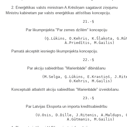
2. Enerģētikas valsts ministram A.Krēsliņam sagatavot ziņojumu
Ministru kabinetam par valsts enerģētikas attīstības koncepciju.
Par likumprojekta "Par zemes dzīlēm" koncepciju
                 (Ģ.Lūkins, O.Kehris, K.Šļakota, G.Rūt
Pamatā akceptēt iesniegto likumprojekta koncepciju.
Par akciju sabiedrības "Marienbāde" dibināšanu
                (M.Selga, Ģ.Lūkins, E.Krastiņš, J.Rite
Konceptuāli atbalstīt akciju sabiedības "Marienbāde" izveidošanu.
Par Latvijas Eksporta un importa kredītsabiedrību
             (U.Osis, D.Dille, J.Ritenis, A.Maldups, O