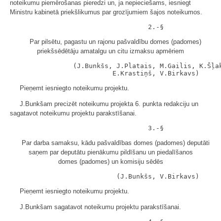
noteikumu piemērošanas pieredzi un, ja nepieciešams, iesniegt
Ministru kabinetā priekšlikumus par grozījumiem šajos noteikumos.
Par pilsētu, pagastu un rajonu pašvaldību domes (padomes)
priekšsēdētāju amatalgu un citu izmaksu apmēriem
                (J.Bunkšs, J.Platais, M.Gailis, K.Šļak
Pieņemt iesniegto noteikumu projektu.
J.Bunkšam precizēt noteikumu projekta 6. punkta redakciju un
sagatavot noteikumu projektu parakstīšanai.
Par darba samaksu, kādu pašvaldības domes (padomes) deputāti
saņem par deputātu pienākumu pildīšanu un piedalīšanos
domes (padomes) un komisiju sēdēs
Pieņemt iesniegto noteikumu projektu.
J.Bunkšam sagatavot noteikumu projektu parakstīšanai.