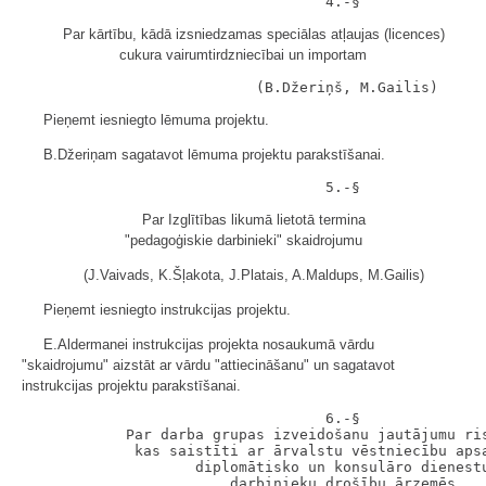
Par kārtību, kādā izsniedzamas speciālas atļaujas (licences)
cukura vairumtirdzniecībai un importam
Pieņemt iesniegto lēmuma projektu.
B.Džeriņam sagatavot lēmuma projektu parakstīšanai.
Par Izglītības likumā lietotā termina
"pedagoģiskie darbinieki" skaidrojumu
(J.Vaivads, K.Šļakota, J.Platais, A.Maldups, M.Gailis)
Pieņemt iesniegto instrukcijas projektu.
E.Aldermanei instrukcijas projekta nosaukumā vārdu
"skaidrojumu" aizstāt ar vārdu "attiecināšanu" un sagatavot
instrukcijas projektu parakstīšanai.
                                   6.-§

            Par darba grupas izveidošanu jautājumu ris
             kas saistīti ar ārvalstu vēstniecību apsa
                    diplomātisko un konsulāro dienestu