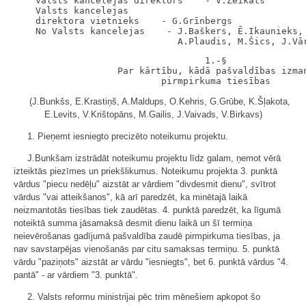
    Valsts kancelejas direktors    - V.Zeikats

    Valsts kancelejas

    direktora vietnieks    - G.Grīnbergs

    No Valsts kancelejas    - J.Baškers, Ē.Ikaunieks, 
                                   1.-§

                   Par kārtību, kādā pašvaldības izman
(J.Bunkšs, E.Krastiņš, A.Maldups, O.Kehris, G.Grūbe, K.Šļakota,
E.Levits, V.Krištopāns, M.Gailis, J.Vaivads, V.Birkavs)
1. Pieņemt iesniegto precizēto noteikumu projektu.
J.Bunkšam izstrādāt noteikumu projektu līdz galam, ņemot vērā
izteiktās piezīmes un priekšlikumus. Noteikumu projekta 3. punktā
vārdus "piecu nedēļu" aizstāt ar vārdiem "divdesmit dienu", svītrot
vārdus "vai atteikšanos", kā arī paredzēt, ka minētajā laikā
neizmantotās tiesības tiek zaudētas. 4. punktā paredzēt, ka līgumā
noteiktā summa jāsamaksā desmit dienu laikā un šī termiņa
neievērošanas gadījumā pašvaldība zaudē pirmpirkuma tiesības, ja
nav savstarpējas vienošanās par citu samaksas termiņu. 5. punktā
vārdu "paziņots" aizstāt ar vārdu "iesniegts", bet 6. punktā vārdus "4.
pantā" - ar vārdiem "3. punktā".
2. Valsts reformu ministrijai pēc trim mēnešiem apkopot šo