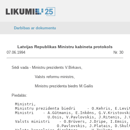
Darbības ar dokumentu
Latvijas Republikas Ministru kabineta protokols
07.06.1994
Nr. 30
Sēdi vada - Ministru prezidents V.Birkavs,
Valsts reformu ministrs,
Ministru prezidenta biedrs M.Gailis
Piedalās:
    Ministri,

    Ministru prezidenta biedri     - O.Kehris, E.Levit
    Ministri    - A.Gūtmanis, E.Inkēns, Ģ.V.Kristovski
                  U.Osis, V.Pavlovskis, J.Ritenis, J.V
    Valsts ministri    - O.Brūvers, J.Dripe, I.Emsis, 
                      O.Pavlovskis, J.Platais, D.Skult