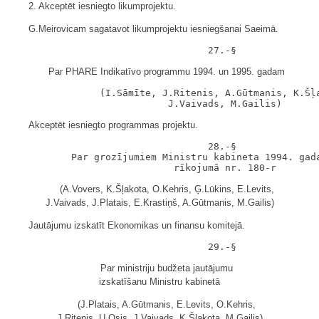
2. Akceptēt iesniegto likumprojektu.
G.Meirovicam sagatavot likumprojektu iesniegšanai Saeimā.
Par PHARE Indikatīvo programmu 1994. un 1995. gadam
               (I.Sāmīte, J.Ritenis, A.Gūtmanis, K.Šļa
Akceptēt iesniegto programmas projektu.
                                  28.-§

          Par grozījumiem Ministru kabineta 1994. gada
(A.Vovers, K.Šļakota, O.Kehris, Ģ.Lūkins, E.Levits,
J.Vaivads, J.Platais, E.Krastiņš, A.Gūtmanis, M.Gailis)
Jautājumu izskatīt Ekonomikas un finansu komitejā.
Par ministriju budžeta jautājumu
izskatīšanu Ministru kabinetā
(J.Platais, A.Gūtmanis, E.Levits, O.Kehris,
J.Ritenis, U.Osis, J.Vaivads, K.Šļakota, M.Gailis)