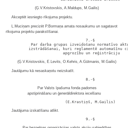
(Ģ.V.Kristovskis, A.Maldups, M.Gailis)
Akceptēt iesniegto rīkojuma projektu.
L.Muciņam precizēt P.Bormaņa amata nosaukumu un sagatavot
rīkojuma projektu parakstīšanai.
                                   7.-§

           Par darba grupas izveidošanu normatīvo aktu
          izstrādāšanai, kuri reglamentē automašīnu ci
(Ģ.V.Kristovskis, E.Levits, O.Kehris, A.Gūtmanis, M.Gailis)
Jautājumu kā nesaskaņotu neizskatīt.
Par Valsts īpašuma fonda padomes
apstiprināšanu un ģenerāldirektora iecelšanu
Jautājuma izskatīšanu atlikt.
Par bezpeļņas organizācijas valsts akciju sabiedrības