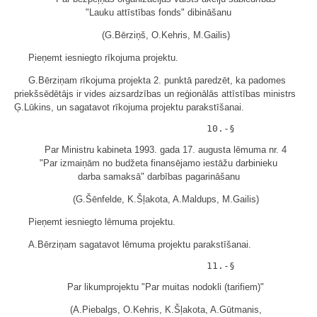
"Lauku attīstības fonds" dibināšanu
(G.Bērziņš, O.Kehris, M.Gailis)
Pieņemt iesniegto rīkojuma projektu.
G.Bērziņam rīkojuma projekta 2. punktā paredzēt, ka padomes
priekšsēdētājs ir vides aizsardzības un reģionālās attīstības ministrs
Ģ.Lūkins, un sagatavot rīkojuma projektu parakstīšanai.
Par Ministru kabineta 1993. gada 17. augusta lēmuma nr. 4
"Par izmaiņām no budžeta finansējamo iestāžu darbinieku
darba samaksā" darbības pagarināšanu
(G.Šēnfelde, K.Šļakota, A.Maldups, M.Gailis)
Pieņemt iesniegto lēmuma projektu.
A.Bērziņam sagatavot lēmuma projektu parakstīšanai.
Par likumprojektu "Par muitas nodokli (tarifiem)"
(A.Piebalgs, O.Kehris, K.Šļakota, A.Gūtmanis,