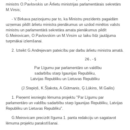
ministrs O.Pavlovskis un Ārlietu ministrijas parlamentārais sekretārs
M.Virsis;
- V.Birkava paziņojumu par to, ka Ministru prezidents pagaidām
uzņemas pildīt ārlietu ministra pienākumus un uzdod minētos valsts
ministru un parlamentārā sekretāra amata pienākumus pildīt
G.Meirovicam, O.Pavlovskim un M.Virsim uz laiku līdz jautājuma
turpmākai izlemšanai.
2. Izteikt G.Andrejevam pateicību par darbu ārlietu ministra amatā.
Par Līgumu par parlamentāro un valdību
sadarbību starp Igaunijas Republiku,
Latvijas Republiku un Lietuvas Republiku
(J.Stepiņš, K.Šļakota, A.Gūtmanis, Ģ.Lūkins, M.Gailis)
1. Pieņemt iesniegto lēmuma projektu "Par Līgumu par
parlamentāro un valdību sadarbību starp Igaunijas Republiku, Latvijas
Republiku un Lietuvas Republiku".
G.Meirovicam precizēt līguma 1. panta redakciju un sagatavot
lēmuma projektu parakstīšanai.