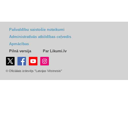
Pašvaldību saistošie noteikumi
Administratīvās atbildības ceļvedis
Apmācības
Pilnā versija
Par Likumi.lv
© Oficiālais izdevējs "Latvijas Vēstnesis"