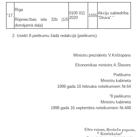
Rīga
0100 011
Akciju sabiedrība
"17.
1555
2020
"Druva"."
Rūpniecības iela 32b (1/5
domājamā daļa)
2. Izteikt 8.pielikumu šādā redakcijā (pielikums).
Ministru prezidents V.Krištopans
Ekonomikas ministrs A.Šlesers
Pielikums
Ministru kabineta
1999.gada 10.februāra noteikumiem Nr.64
''8.pielikums
Ministru kabineta
1998.gada 16.septembra noteikumiem Nr.448