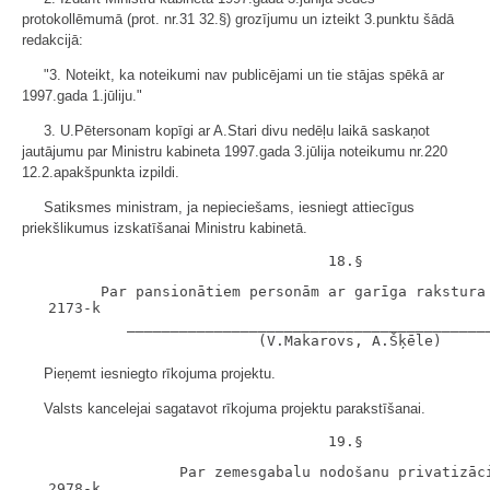
protokollēmumā (prot. nr.31 32.§) grozījumu un izteikt 3.punktu šādā
redakcijā:
"3. Noteikt, ka noteikumi nav publicējami un tie stājas spēkā ar
1997.gada 1.jūliju."
3. U.Pētersonam kopīgi ar A.Stari divu nedēļu laikā saskaņot
jautājumu par Ministru kabineta 1997.gada 3.jūlija noteikumu nr.220
12.2.apakšpunkta izpildi.
Satiksmes ministram, ja nepieciešams, iesniegt attiecīgus
priekšlikumus izskatīšanai Ministru kabinetā.
         Par pansionātiem personām ar garīga rakstura 
   2173-k

            __________________________________________
Pieņemt iesniegto rīkojuma projektu.
Valsts kancelejai sagatavot rīkojuma projektu parakstīšanai.
                  Par zemesgabalu nodošanu privatizāci
   2978-k
