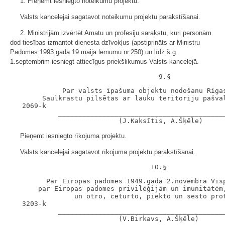
1. Pieņemt iesniegto noteikumu projektu.
Valsts kancelejai sagatavot noteikumu projektu parakstīšanai.
2. Ministrijām izvērtēt Amatu un profesiju sarakstu, kuri personām
dod tiesības izmantot dienesta dzīvokļus (apstiprināts ar Ministru
Padomes 1993.gada 19.maija lēmumu nr.250) un līdz š.g.
1.septembrim iesniegt attiecīgus priekšlikumus Valsts kancelejā.
             Par valsts īpašuma objektu nodošanu Rīgas
        Saulkrastu pilsētas ar lauku teritoriju pašval
   2069-k

            __________________________________________
Pieņemt iesniegto rīkojuma projektu.
Valsts kancelejai sagatavot rīkojuma projektu parakstīšanai.
         Par Eiropas padomes 1949.gada 2.novembra Visp
       par Eiropas padomes privilēģijām un imunitātēm,
                un otro, ceturto, piekto un sesto prot
   3203-k

            __________________________________________