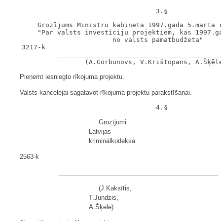
       Grozījums Ministru kabineta 1997.gada 5.marta r
       "Par valsts investīciju projektiem, kas 1997.ga
                          no valsts pamatbudžeta"

   3217-k

            __________________________________________
Pieņemt iesniegto rīkojuma projektu.
Valsts kancelejai sagatavot rīkojuma projektu parakstīšanai.
Grozījumi
Latvijas
kriminālkodeksā
2563-k
______________________________________________
(J.Kaksītis,
T.Jundzis,
A.Šķēle)