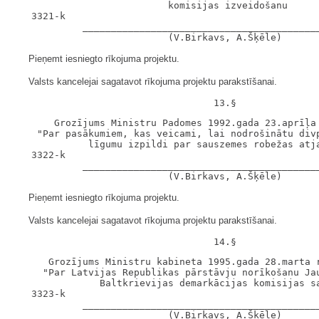
                           komisijas izveidošanu

   3321-k

            __________________________________________
Pieņemt iesniegto rīkojuma projektu.
Valsts kancelejai sagatavot rīkojuma projektu parakstīšanai.
       Grozījums Ministru Padomes 1992.gada 23.aprīļa 
    "Par pasākumiem, kas veicami, lai nodrošinātu divp
             līgumu izpildi par sauszemes robežas atja
   3322-k

            __________________________________________
Pieņemt iesniegto rīkojuma projektu.
Valsts kancelejai sagatavot rīkojuma projektu parakstīšanai.
      Grozījums Ministru kabineta 1995.gada 28.marta r
     "Par Latvijas Republikas pārstāvju norīkošanu Jau
               Baltkrievijas demarkācijas komisijas sa
   3323-k

            __________________________________________