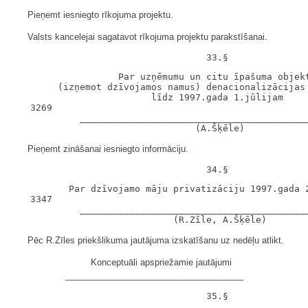
Pieņemt iesniegto rīkojuma projektu.
Valsts kancelejai sagatavot rīkojuma projektu parakstīšanai.
                   Par uzņēmumu un citu īpašuma objekt
        (izņemot dzīvojamos namus) denacionalizācijas 
                         līdz 1997.gada 1.jūlijam

   3269

            __________________________________________
Pieņemt zināšanai iesniegto informāciju.
          Par dzīvojamo māju privatizāciju 1997.gada 2
   3347

            __________________________________________
Pēc R.Zīles priekšlikuma jautājuma izskatīšanu uz nedēļu atlikt.
Konceptuāli apspriežamie jautājumi
_____________________________________