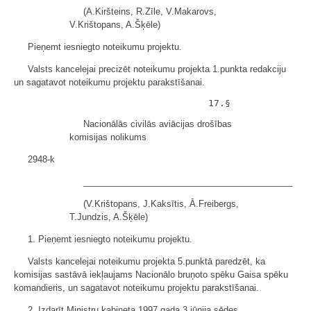
(A.Kiršteins, R.Zīle, V.Makarovs,
V.Krištopans, A.Šķēle)
Pieņemt iesniegto noteikumu projektu.
Valsts kancelejai precizēt noteikumu projekta 1.punkta redakciju
un sagatavot noteikumu projektu parakstīšanai.
Nacionālās civilās aviācijas drošības
komisijas nolikums
2948-k
___________________________________________
(V.Krištopans, J.Kaksītis, Ā.Freibergs,
T.Jundzis, A.Šķēle)
1. Pieņemt iesniegto noteikumu projektu.
Valsts kancelejai noteikumu projekta 5.punktā paredzēt, ka
komisijas sastāvā iekļaujams Nacionālo bruņoto spēku Gaisa spēku
komandieris, un sagatavot noteikumu projektu parakstīšanai.
2. Izdarīt Ministru kabineta 1997.gada 3.jūnija sēdes