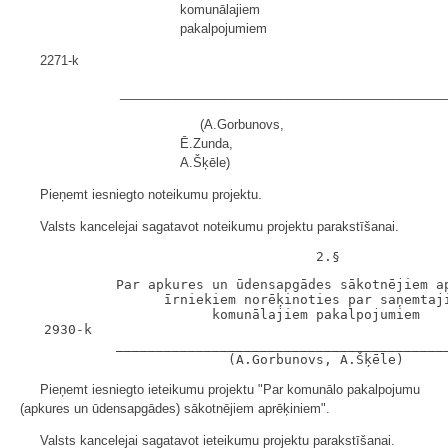
komunālajiem
pakalpojumiem
2271-k
______________________________________________
(A.Gorbunovs,
Ē.Zunda,
A.Šķēle)
Pieņemt iesniegto noteikumu projektu.
Valsts kancelejai sagatavot noteikumu projektu parakstīšanai.
            Par apkures un ūdensapgādes sākotnējiem ap
                  īrniekiem norēķinoties par saņemtaji
                        komunālajiem pakalpojumiem

   2930-k

            __________________________________________
Pieņemt iesniegto ieteikumu projektu "Par komunālo pakalpojumu
(apkures un ūdensapgādes) sākotnējiem aprēķiniem".
Valsts kancelejai sagatavot ieteikumu projektu parakstīšanai.