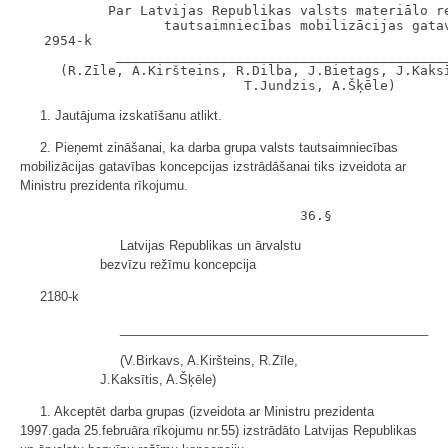
           Par Latvijas Republikas valsts materiālo re
                  tautsaimniecības mobilizācijas gatav
   2954-k

            __________________________________________
     (R.Zīle, A.Kiršteins, R.Dilba, J.Bietags, J.Kaksī
1. Jautājuma izskatīšanu atlikt.
2. Pieņemt zināšanai, ka darba grupa valsts tautsaimniecības
mobilizācijas gatavības koncepcijas izstrādāšanai tiks izveidota ar
Ministru prezidenta rīkojumu.
Latvijas Republikas un ārvalstu
bezvīzu režīmu koncepcija
2180-k
____________________________________________
(V.Birkavs, A.Kiršteins, R.Zīle,
J.Kaksītis, A.Šķēle)
1. Akceptēt darba grupas (izveidota ar Ministru prezidenta
1997.gada 25.februāra rīkojumu nr.55) izstrādāto Latvijas Republikas