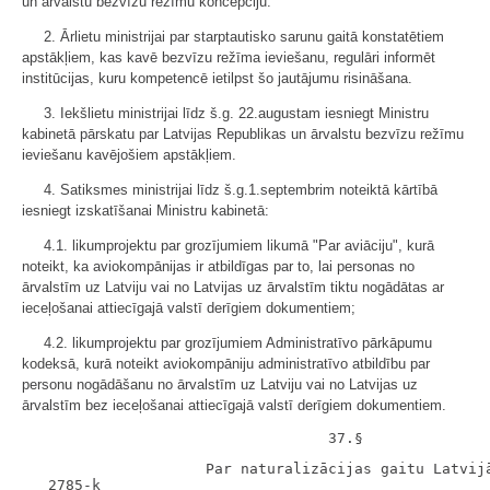
un ārvalstu bezvīzu režīmu koncepciju.
2. Ārlietu ministrijai par starptautisko sarunu gaitā konstatētiem
apstākļiem, kas kavē bezvīzu režīma ieviešanu, regulāri informēt
institūcijas, kuru kompetencē ietilpst šo jautājumu risināšana.
3. Iekšlietu ministrijai līdz š.g. 22.augustam iesniegt Ministru
kabinetā pārskatu par Latvijas Republikas un ārvalstu bezvīzu režīmu
ieviešanu kavējošiem apstākļiem.
4. Satiksmes ministrijai līdz š.g.1.septembrim noteiktā kārtībā
iesniegt izskatīšanai Ministru kabinetā:
4.1. likumprojektu par grozījumiem likumā "Par aviāciju", kurā
noteikt, ka aviokompānijas ir atbildīgas par to, lai personas no
ārvalstīm uz Latviju vai no Latvijas uz ārvalstīm tiktu nogādātas ar
ieceļošanai attiecīgajā valstī derīgiem dokumentiem;
4.2. likumprojektu par grozījumiem Administratīvo pārkāpumu
kodeksā, kurā noteikt aviokompāniju administratīvo atbildību par
personu nogādāšanu no ārvalstīm uz Latviju vai no Latvijas uz
ārvalstīm bez ieceļošanai attiecīgajā valstī derīgiem dokumentiem.
                     Par naturalizācijas gaitu Latvijā
   2785-k
