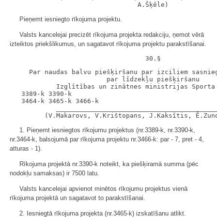
Pieņemt iesniegto rīkojuma projektu.
Valsts kancelejai precizēt rīkojuma projekta redakciju, ņemot vērā
izteiktos priekšlikumus, un sagatavot rīkojuma projektu parakstīšanai.
     Par naudas balvu piešķiršanu par izciliem sasnieg
                         par līdzekļu piešķiršanu

            Izglītības un zinātnes ministrijas Sporta 
   3389-k 3390-k

   3464-k 3465-k 3466-k

            __________________________________________
1. Pieņemt iesniegtos rīkojumu projektus (nr.3389-k, nr.3390-k,
nr.3464-k, balsojumā par rīkojuma projektu nr.3466-k: par - 7, pret - 4,
atturas - 1).
Rīkojuma projektā nr.3390-k noteikt, ka piešķiramā summa (pēc
nodokļu samaksas) ir 7500 latu.
Valsts kancelejai apvienot minētos rīkojumu projektus vienā
rīkojuma projektā un sagatavot to parakstīšanai.
2. Iesniegtā rīkojuma projekta (nr.3465-k) izskatīšanu atlikt.