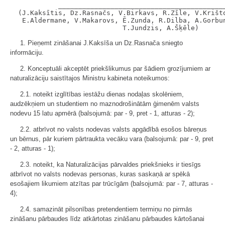
            __________________________________________
  (J.Kaksītis, Dz.Rasnačs, V.Birkavs, R.Zīle, V.Krišto
   E.Aldermane, V.Makarovs, Ē.Zunda, R.Dilba, A.Gorbun
1. Pieņemt zināšanai J.Kaksīša un Dz.Rasnača sniegto
informāciju.
2. Konceptuāli akceptēt priekšlikumus par šādiem grozījumiem ar
naturalizāciju saistītajos Ministru kabineta noteikumos:
2.1. noteikt izglītības iestāžu dienas nodaļas skolēniem,
audzēkņiem un studentiem no maznodrošinātām ģimenēm valsts
nodevu 15 latu apmērā (balsojumā: par - 9, pret - 1, atturas - 2);
2.2. atbrīvot no valsts nodevas valsts apgādībā esošos bāreņus
un bērnus, pār kuriem pārtraukta vecāku vara (balsojumā: par - 9, pret
- 2, atturas - 1);
2.3. noteikt, ka Naturalizācijas pārvaldes priekšnieks ir tiesīgs
atbrīvot no valsts nodevas personas, kuras saskaņā ar spēkā
esošajiem likumiem atzītas par trūcīgām (balsojumā: par - 7, atturas -
4);
2.4. samazināt pilsonības pretendentiem termiņu no pirmās
zināšanu pārbaudes līdz atkārtotas zināšanu pārbaudes kārtošanai