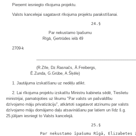
Pieņemt iesniegto rīkojuma projektu.
Valsts kancelejai sagatavot rīkojuma projektu parakstīšanai.
Par nekustamo īpašumu
Rīgā, Ģertrūdes ielā 49
2709-k
______________________________________________
(R.Zīle, Dz.Rasnačs, Ā.Freibergs,
Ē.Zunda, G.Grūbe, A.Šķēle)
1. Jautājuma izskatīšanu uz nedēļu atlikt.
2. Lai rīkojuma projektu izskatītu Ministru kabineta sēdē, Tieslietu
ministrijai, pamatojoties uz likumu "Par valsts un pašvaldību
dzīvojamo māju privatizāciju", atkārtoti sagatavot atzinumu par valsts
dzīvojamo māju domājamo daļu atsavināšanu par latiem un līdz š.g.
25.jūlijam iesniegt to Valsts kancelejā.
              Par nekustamo īpašumu Rīgā, Elizabetes i