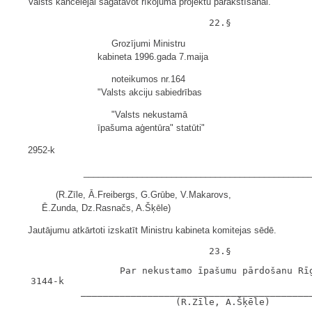
Valsts kancelejai sagatavot rīkojuma projektu parakstīšanai.
Grozījumi Ministru
kabineta 1996.gada 7.maija
noteikumos nr.164
"Valsts akciju sabiedrības
"Valsts nekustamā
īpašuma aģentūra" statūti"
2952-k
______________________________________________
(R.Zīle, Ā.Freibergs, G.Grūbe, V.Makarovs,
Ē.Zunda, Dz.Rasnačs, A.Šķēle)
Jautājumu atkārtoti izskatīt Ministru kabineta komitejas sēdē.
                   Par nekustamo īpašumu pārdošanu Rīg
   3144-k

            __________________________________________