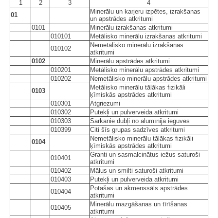
1
2
3
4
Minerālu un karjeru izpētes, izrakšanas
01
un apstrādes atkritumi
0101
Minerālu izrakšanas atkritumi
010101
Metālisko minerālu izrakšanas atkritumi
Nemetālisko minerālu izrakšanas
010102
atkritumi
0102
Minerālu apstrādes atkritumi
010201
Metālisko minerālu apstrādes atkritumi
010202
Nemetālisko minerālu apstrādes atkritumi
Metālisko minerālu tālākas fizikāli
0103
ķīmiskās apstrādes atkritumi
010301
Atgriezumi
010302
Putekļi un pulverveida atkritumi
010303
Sarkanie dubļi no alumīnija ieguves
010399
Citi šīs grupas sadzīves atkritumi
Nemetālisko minerālu tālākas fizikāli
0104
ķīmiskās apstrādes atkritumi
Granti un sasmalcinātus iežus saturoši
010401
atkritumi
010402
Mālus un smilti saturoši atkritumi
010403
Putekļi un pulverveida atkritumi
Potašas un akmenssāls apstrādes
010404
atkritumi
Minerālu mazgāšanas un tīrīšanas
010405
atkritumi