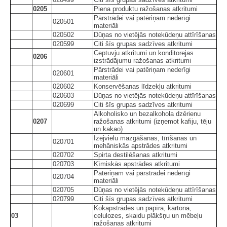
0205
Piena produktu ražošanas atkritumi
Pārstrādei vai patēriņam nederīgi
020501
materiāli
020502
Dūņas no vietējās notekūdeņu attīrīšanas
020599
Citi šīs grupas sadzīves atkritumi
Ceptuvju atkritumi un konditorejas
0206
izstrādājumu ražošanas atkritumi
Pārstrādei vai patēriņam nederīgi
020601
materiāli
020602
Konservēšanas līdzekļu atkritumi
020603
Dūņas no vietējās notekūdeņu attīrīšanas
020699
Citi šīs grupas sadzīves atkritumi
Alkoholisko un bezalkohola dzērienu
0207
ražošanas atkritumi (izņemot kafiju, tēju
un kakao)
Izejvielu mazgāšanas, tīrīšanas un
020701
mehāniskās apstrādes atkritumi
020702
Spirta destilēšanas atkritumi
020703
Ķīmiskās apstrādes atkritumi
Patēriņam vai pārstrādei nederīgi
020704
materiāli
020705
Dūņas no vietējās notekūdeņu attīrīšanas
020799
Citi šīs grupas sadzīves atkritumi
Kokapstrādes un papīra, kartona,
03
celulozes, skaidu plākšņu un mēbeļu
ražošanas atkritumi