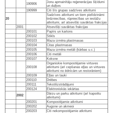
Jonu apmainītāju reģenerācijas šķīdumi
190906
un duļķes
190999
Citi šīs grupas sadzīves atkritumi
Sadzīves atkritumi un tiem pielīdzināmi
20
tirdzniecības, rūpniecības un iestāžu
atkritumi, arī atsevišķi savāktas frakcijas
2001
Atsevišķi savāktas frakcijas
200101
Papīrs un kartons
200102
Stikls
200103
Maza izmēra plastmasas
200104
Citas plastmasas
200105
Maza izmēra metāli (kārbas u.c.)
200106
Citi metāli
200107
Koksne
Organiskie kompostējamie virtuves
200108
atkritumi (arī cepšanas eļļas un virtuves
atkritumi no ēdnīcām un restorāniem)
200109
Eļļas un tauki
200110
Drēbes
200111
Tekstilizstrādājumi
200124
Elektroniskās iekārtas
Dārzu un parku atkritumi (arī kapsētu
2002
atkritumi)
200201
Kompostējamie atkritumi
200202
Augsne un akmeņi
200203
Citi nekompostējamie atkritumi