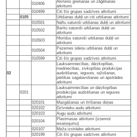
Akmens griešanas un zāģēšanas
010406
atkritumi
010499
Citi šīs grupas sadzīves atkritumi
0105
Urbšanas dubļi un citi urbšanas atkritumi
010501
Naftu saturoši urbšanas dubļi un atkritumi
Barītu saturoši urbšanas dubļi un
010502
atkritumi
Hlorīdus saturoši urbšanas dubļi un
010503
atkritumi
Pazemes ūdeņu urbšanas dubļi un
010504
atkritumi
010599
Citi šīs grupas sadzīves atkritumi
Lauksaimniecības, dārzkopības,
medniecības, zivkopības produkcijas
02
audzēšanas, ieguves, ražošanas,
pārtikas sagatavošanas un apstrādes
atkritumi
Lauksaimniecības un dārzkopības
0201
produkcijas audzēšanas un ieguves
atkritumi
020101
Mazgāšanas un tīrīšanas dūņas
020102
Dzīvnieku audu atkritumi
020103
Augu audu atkritumi
Plastmasas atkritumi (izņemot
020104
iesaiņojumu)
020107
Meža izstrādes atkritumi
020199
Citi šīs grupas sadzīves atkritumi