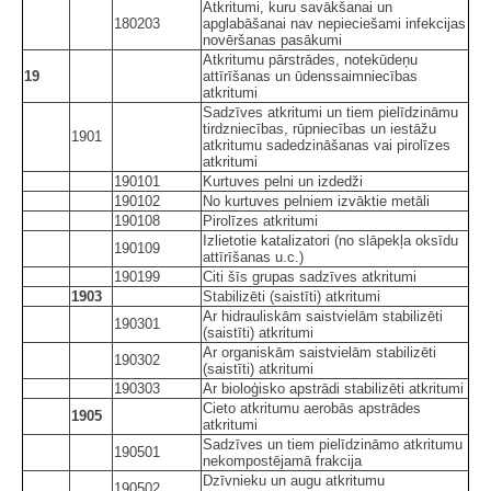
Atkritumi, kuru savākšanai un
180203
apglabāšanai nav nepieciešami infekcijas
novēršanas pasākumi
Atkritumu pārstrādes, notekūdeņu
19
attīrīšanas un ūdenssaimniecības
atkritumi
Sadzīves atkritumi un tiem pielīdzināmu
tirdzniecības, rūpniecības un iestāžu
1901
atkritumu sadedzināšanas vai pirolīzes
atkritumi
190101
Kurtuves pelni un izdedži
190102
No kurtuves pelniem izvāktie metāli
190108
Pirolīzes atkritumi
Izlietotie katalizatori (no slāpekļa oksīdu
190109
attīrīšanas u.c.)
190199
Citi šīs grupas sadzīves atkritumi
1903
Stabilizēti (saistīti) atkritumi
Ar hidrauliskām saistvielām stabilizēti
190301
(saistīti) atkritumi
Ar organiskām saistvielām stabilizēti
190302
(saistīti) atkritumi
190303
Ar bioloģisko apstrādi stabilizēti atkritumi
Cieto atkritumu aerobās apstrādes
1905
atkritumi
Sadzīves un tiem pielīdzināmo atkritumu
190501
nekompostējamā frakcija
Dzīvnieku un augu atkritumu
190502