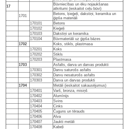
Būvniecības un ēku nojaukšanas
17
atkritumi (ieskaitot ceļu būvi)
Betons, ķieģeļi, dakstiņi, keramika un
1701
ģipša materiāli
170101
Betons
170102
Ķieģeļi
170103
Dakstiņi un keramika
170104
Būvmateriāli uz ģipša bāzes
1702
Koks, stikls, plastmasa
170201
Koks
170202
Stikls
170203
Plastmasa
1703
Asfalts, darva un darvas produkti
170301
Darvu saturošs asfalts
170302
Darvu nesaturošs asfalts
170303
Darva un darvas produkti
1704
Metāli (ieskaitot sakausējumus)
170401
Varš, bronza, misiņš
170402
Alumīnijs
170403
Svins
170404
Cinks
170405
Čuguns un tērauds
170406
Alva
170407
Jaukti metāli
170408
Kabeļi