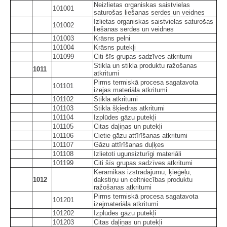
Neizlietas organiskas saistvielas
101001
saturošas liešanas serdes un veidnes
Izlietas organiskas saistvielas saturošas
101002
liešanas serdes un veidnes
101003
Krāsns pelni
101004
Krāsns putekļi
101099
Citi šīs grupas sadzīves atkritumi
Stikla un stikla produktu ražošanas
1011
atkritumi
Pirms termiskā procesa sagatavota
101101
izejas materiāla atkritumi
101102
Stikla atkritumi
101103
Stikla šķiedras atkritumi
101104
Izplūdes gāzu putekļi
101105
Citas daļiņas un putekļi
101106
Cietie gāzu attīrīšanas atkritumi
101107
Gāzu attīrīšanas duļķes
101108
Izlietoti ugunsizturīgi materiāli
101199
Citi šīs grupas sadzīves atkritumi
Keramikas izstrādājumu, ķieģeļu,
1012
dakstiņu un celtniecības produktu
ražošanas atkritumi
Pirms termiskā procesa sagatavota
101201
izejmateriāla atkritumi
101202
Izplūdes gāzu putekļi
101203
Citas daļiņas un putekļi