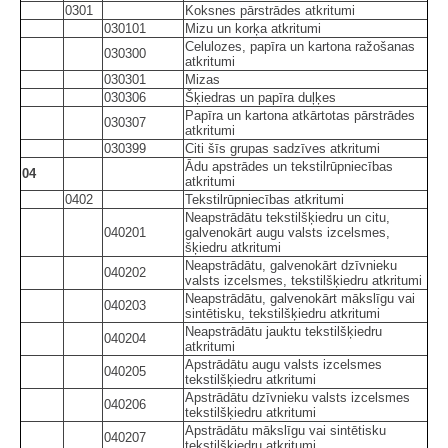
0301
Koksnes pārstrādes atkritumi
030101
Mizu un korķa atkritumi
Celulozes, papīra un kartona ražošanas
030300
atkritumi
030301
Mizas
030306
Šķiedras un papīra duļķes
Papīra un kartona atkārtotas pārstrādes
030307
atkritumi
030399
Citi šīs grupas sadzīves atkritumi
Ādu apstrādes un tekstilrūpniecības
04
atkritumi
0402
Tekstilrūpniecības atkritumi
Neapstrādātu tekstilšķiedru un citu,
040201
galvenokārt augu valsts izcelsmes,
šķiedru atkritumi
Neapstrādātu, galvenokārt dzīvnieku
040202
valsts izcelsmes, tekstilšķiedru atkritumi
Neapstrādātu, galvenokārt mākslīgu vai
040203
sintētisku, tekstilšķiedru atkritumi
Neapstrādātu jauktu tekstilšķiedru
040204
atkritumi
Apstrādātu augu valsts izcelsmes
040205
tekstilšķiedru atkritumi
Apstrādātu dzīvnieku valsts izcelsmes
040206
tekstilšķiedru atkritumi
Apstrādātu mākslīgu vai sintētisku
040207
tekstilšķiedru atkritumi