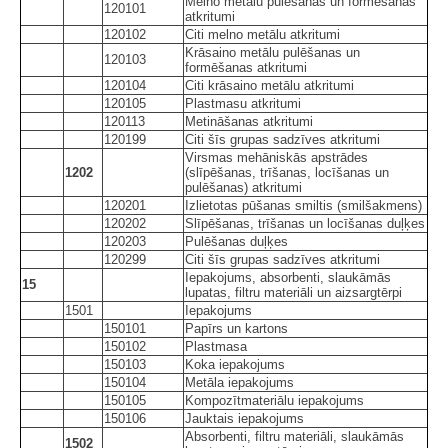
Melno metālu pulēšanas un formēšanas
120101
atkritumi
120102
Citi melno metālu atkritumi
Krāsaino metālu pulēšanas un
120103
formēšanas atkritumi
120104
Citi krāsaino metālu atkritumi
120105
Plastmasu atkritumi
120113
Metināšanas atkritumi
120199
Citi šīs grupas sadzīves atkritumi
Virsmas mehāniskās apstrādes
1202
(slīpēšanas, trīšanas, locīšanas un
pulēšanas) atkritumi
120201
Izlietotas pūšanas smiltis (smilšakmens)
120202
Slīpēšanas, trīšanas un locīšanas duļķes
120203
Pulēšanas duļķes
120299
Citi šīs grupas sadzīves atkritumi
Iepakojums, absorbenti, slaukāmās
15
lupatas, filtru materiāli un aizsargtērpi
1501
Iepakojums
150101
Papīrs un kartons
150102
Plastmasa
150103
Koka iepakojums
150104
Metāla iepakojums
150105
Kompozītmateriālu iepakojums
150106
Jauktais iepakojums
Absorbenti, filtru materiāli, slaukāmās
1502