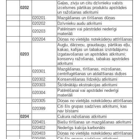
Gaļas, zivju un citu dzīvnieku valsts
0202
izcelsmes pārtikas produktu apstrādes
un ražošanas atkritumi
020201
Mazgāšanas un tīrīšanas dūņas
020202
Dzīvnieku audu atkritumi
Patēriņam vai pārstrādei nederīgi
020203
materiāli
020204
Dūņas no vietējās notekūdeņu attīrīšanas
Augļu, dārzeņu, graudaugu, pārtikas eļļu,
kakao, kafijas un tabakas izstrādājumu
0203
izgatavošanas un apstrādes atkritumi;
konservu ražošanas, tabakas apstrādes
atkritumi
Mazgāšanas, tīrīšanas, mizošanas,
020301
centrifugēšanas un atdalīšanas duļķes
020302
Konservēšanas līdzekļu atkritumi
020303
Šķīdinātāju ekstrakcijas atkritumi
Patērēšanai vai apstrādei nederīgi
020304
materiāli
020305
Dūņas no vietējās notekūdeņu attīrīšanas
Citi šīs grupas sadzīves atkritumi, kas
020399
nav bīstami
0204
Cukura ražošanas atkritumi
020401
Biešu tīrīšanas un mazgāšanas atkritumi
020402
Nederīgs kalcija karbonāts
020403
Dūņas no vietējās notekūdeņu attīrīšanas
020499
Citi šīs grupas sadzīves atkritumi