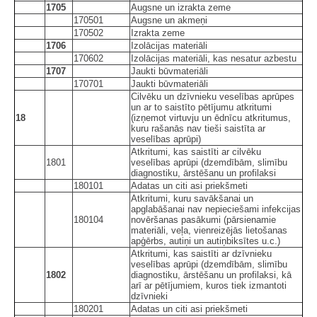
1705
Augsne un izrakta zeme
170501
Augsne un akmeņi
170502
Izrakta zeme
1706
Izolācijas materiāli
170602
Izolācijas materiāli, kas nesatur azbestu
1707
Jaukti būvmateriāli
170701
Jaukti būvmateriāli
Cilvēku un dzīvnieku veselības aprūpes
un ar to saistīto pētījumu atkritumi
18
(izņemot virtuvju un ēdnīcu atkritumus,
kuru rašanās nav tieši saistīta ar
veselības aprūpi)
Atkritumi, kas saistīti ar cilvēku
1801
veselības aprūpi (dzemdībām, slimību
diagnostiku, ārstēšanu un profilaksi
180101
Adatas un citi asi priekšmeti
Atkritumi, kuru savākšanai un
apglabāšanai nav nepieciešami infekcijas
180104
novēršanas pasākumi (pārsienamie
materiāli, veļa, vienreizējās lietošanas
apģērbs, autiņi un autiņbiksītes u.c.)
Atkritumi, kas saistīti ar dzīvnieku
veselības aprūpi (dzemdībām, slimību
1802
diagnostiku, ārstēšanu un profilaksi, kā
arī ar pētījumiem, kuros tiek izmantoti
dzīvnieki
180201
Adatas un citi asi priekšmeti