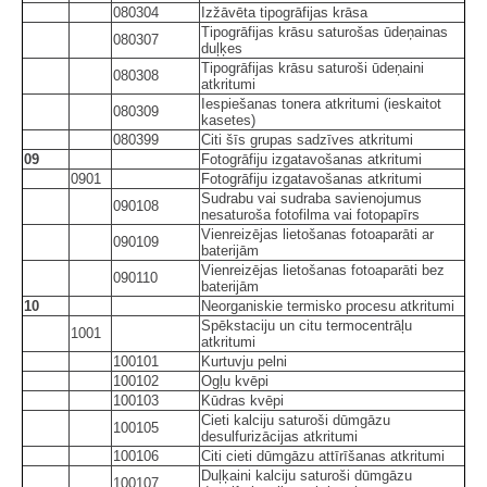
080304
Izžāvēta tipogrāfijas krāsa
Tipogrāfijas krāsu saturošas ūdeņainas
080307
duļķes
Tipogrāfijas krāsu saturoši ūdeņaini
080308
atkritumi
Iespiešanas tonera atkritumi (ieskaitot
080309
kasetes)
080399
Citi šīs grupas sadzīves atkritumi
09
Fotogrāfiju izgatavošanas atkritumi
0901
Fotogrāfiju izgatavošanas atkritumi
Sudrabu vai sudraba savienojumus
090108
nesaturoša fotofilma vai fotopapīrs
Vienreizējas lietošanas fotoaparāti ar
090109
baterijām
Vienreizējas lietošanas fotoaparāti bez
090110
baterijām
10
Neorganiskie termisko procesu atkritumi
Spēkstaciju un citu termocentrāļu
1001
atkritumi
100101
Kurtuvju pelni
100102
Ogļu kvēpi
100103
Kūdras kvēpi
Cieti kalciju saturoši dūmgāzu
100105
desulfurizācijas atkritumi
100106
Citi cieti dūmgāzu attīrīšanas atkritumi
Duļķaini kalciju saturoši dūmgāzu
100107