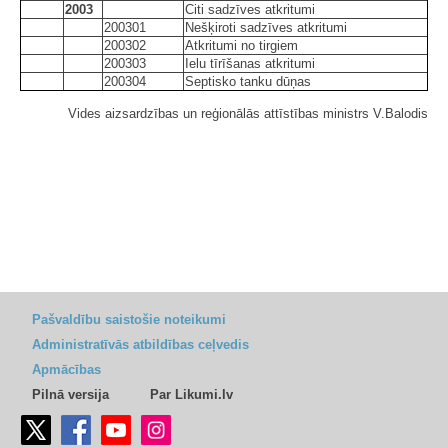
2003
Citi sadzīves atkritumi
200301
Nešķiroti sadzīves atkritumi
200302
Atkritumi no tirgiem
200303
Ielu tīrīšanas atkritumi
200304
Septisko tanku dūņas
Vides aizsardzības un reģionālās attīstības ministrs V.Balodis
Pašvaldību saistošie noteikumi
Administratīvās atbildības ceļvedis
Apmācības
Pilnā versija
Par Likumi.lv