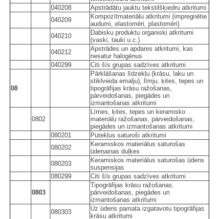
040208
Apstrādātu jauktu tekstilšķiedru atkritumi
Kompozītmateriālu atkritumi (impregnētie
040209
audumi, elastomēri, plastomēri)
Dabisku produktu organiski atkritumi
040210
(vaski, tauki u.c.)
Apstrādes un apdares atkritumi, kas
040212
nesatur halogēnus
040299
Citi šīs grupas sadzīves atkritumi
Pārklāšanas līdzekļu (krāsu, laku un
stiklveida emalju), līmju, ķites, tepes un
08
tipogrāfijas krāsu ražošanas,
pārveidošanas, piegādes un
izmantošanas atkritumi
Līmes, ķites, tepes un keramisko
0802
materiālu ražošanas, pārveidošanas,
piegādes un izmantošanas atkritumi
080201
Putekļus saturoši atkritumi
Keramiskos materiālus saturošas
080202
ūdeņainas duļķes
Keramiskos materiālus saturošas ūdens
080203
suspensijas
080299
Citi šīs grupas sadzīves atkritumi
Tipogrāfijas krāsu ražošanas,
0803
pārveidošanas, piegādes un
izmantošanas atkritumi
Uz ūdens pamata izgatavotu tipogrāfijas
080303
krāsu atkritumi