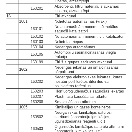
lupatas, aizsargtērpi
Absorbenti, filtru materiāli, slaukāmās
150201
lupatas, aizsargtērpi
16
Citi atkritumi
1601
Nolietotas automašīnas (vraki)
No automašīnām noņemti cēlmetālus
160101
saturoši katalizatori
160102
No automašīnām noņemti citi katalizatori
160103
Nolietotas riepas
160104
Nederīgas automašīnas
Automobiļu sasmalcināšanas vieglā
160105
frakcija
160199
Citi šīs grupas sadzīves atkritumi
Nederīgas iekārtas un smalcināšanas
1602
pārpalikumi
Nederīgas elektroniskās iekārtas, kuras
160202
nesatur polihlorētos difenilus vai
polihlorētos terfenilus
160203
Hlorfluorogļūdeņražus saturošas iekārtas
160207
Plastmasu kausēšanas atkritumi
160208
Smalcināšanas atkritumi
1605
Ķimikālijas un gāzes konteineros
Neorganiskās ķimikālijas saturoši
160502
atkritumi (laboratoriju ķimikālijas,
ugunsdzēšanas reaģenti u.c.)
Organiskās ķimikālijas saturoši atkritumi
160503
(laboratoriju ķimikālijas u.c.)