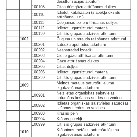
desulfurizācijas atkritumi
100108
Citas dūmgāzu attīrīšanas duļķes
Izlietoti katalizatori (slāpekļa oksīdu
100110
attīrīšanai u.c.)
100111
Ūdeņainas boileru tīrīšanas duļķes
100112
Izlietoti ugunsizturīgi materiāli
100199
Citi šīs grupas sadzīves atkritumi
1002
Čuguna un tērauda ražošanas atkritumi
100201
Izdedžu apstrādes atkritumi
100202
Neapstrādāti izdedži
100203
Cietie gāzu attīrīšanas atkritumi
100204
Gāzu attīrīšanas duļķes
100205
Citas duļķes
100206
Izlietoti ugunsizturīgi materiāli
100299
Citi šīs grupas sadzīves atkritumi
Melnos metālus saturošu lējumu
1009
izgatavošanas atkritumi
Neizlietas organiskas saistvielas
100901
saturošas liešanas serdes un veidnes
Izlietas organiskas saistvielas saturošas
100902
liešanas serdes un veidnes
100903
Krāsns pelni
100904
Krāsns putekļi
100999
Citi šīs grupas sadzīves atkritumi
Krāsainos metālus saturošu lējumu
1010
izgatavošanas atkritumi