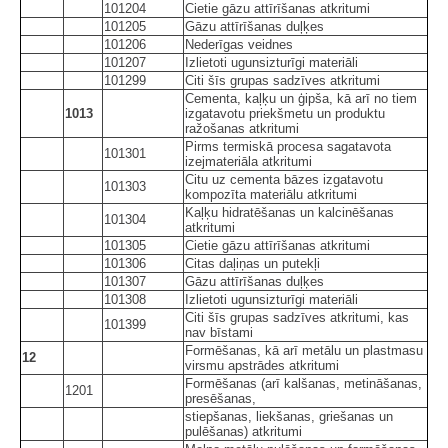
101204
Cietie gāzu attīrīšanas atkritumi
101205
Gāzu attīrīšanas duļķes
101206
Nederīgas veidnes
101207
Izlietoti ugunsizturīgi materiāli
101299
Citi šīs grupas sadzīves atkritumi
Cementa, kaļķu un ģipša, kā arī no tiem
1013
izgatavotu priekšmetu un produktu
ražošanas atkritumi
Pirms termiskā procesa sagatavota
101301
izejmateriāla atkritumi
Citu uz cementa bāzes izgatavotu
101303
kompozīta materiālu atkritumi
Kaļķu hidratēšanas un kalcinēšanas
101304
atkritumi
101305
Cietie gāzu attīrīšanas atkritumi
101306
Citas daļiņas un putekļi
101307
Gāzu attīrīšanas duļķes
101308
Izlietoti ugunsizturīgi materiāli
Citi šīs grupas sadzīves atkritumi, kas
101399
nav bīstami
Formēšanas, kā arī metālu un plastmasu
12
virsmu apstrādes atkritumi
Formēšanas (arī kalšanas, metināšanas,
1201
presēšanas,
stiepšanas, liekšanas, griešanas un
pulēšanas) atkritumi