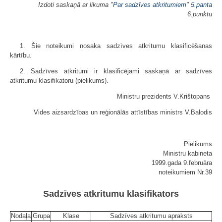
Izdoti saskaņā ar likuma "
Par sadzīves atkritumiem
"
5.panta
6.punktu
1. Šie noteikumi nosaka sadzīves atkritumu klasificēšanas
kārtību.
2. Sadzīves atkritumi ir klasificējami saskaņā ar sadzīves
atkritumu klasifikatoru (pielikums).
Ministru prezidents V.Krištopans
Vides aizsardzības un reģionālās attīstības ministrs V.Balodis
Pielikums
Ministru kabineta
1999.gada 9.februāra
noteikumiem Nr.39
Sadzīves atkritumu klasifikators
Nodaļa
Grupa
Klase
Sadzīves atkritumu apraksts