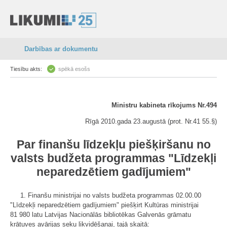
Darbības ar dokumentu
Tiesību akts:
spēkā esošs
Ministru kabineta rīkojums Nr.494
Rīgā 2010.gada 23.augustā (prot. Nr.41 55.§)
Par finanšu līdzekļu piešķiršanu no
valsts budžeta programmas "Līdzekļi
neparedzētiem gadījumiem"
1. Finanšu ministrijai no valsts budžeta programmas 02.00.00
"Līdzekļi neparedzētiem gadījumiem" piešķirt Kultūras ministrijai
81 980 latu Latvijas Nacionālās bibliotēkas Galvenās grāmatu
krātuves avārijas seku likvidēšanai, tajā skaitā: