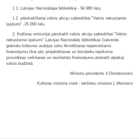
1.1. Latvijas Nacionālajai bibliotēkai - 56 980 latu;
1.2. pārskaitīšanai valsts akciju sabiedrībai "Valsts nekustamie
īpašumi" -25 000 latu.
2. Kultūras ministrijai pārskaitīt valsts akciju sabiedrībai "Valsts
nekustamie īpašumi" Latvijas Nacionālās bibliotēkas Galvenās
grāmatu krātuves avārijas seku likvidēšanai nepieciešamo
finansējumu tikai pēc projektēšanas un būvdarbu iepirkuma
procedūras veikšanas un neizlietoto finansējumu atskaitīt atpakaļ
valsts budžetā.
Ministru prezidents
V.Dombrovskis
Kultūras ministra vietā - iekšlietu ministre
L.Mūrniece