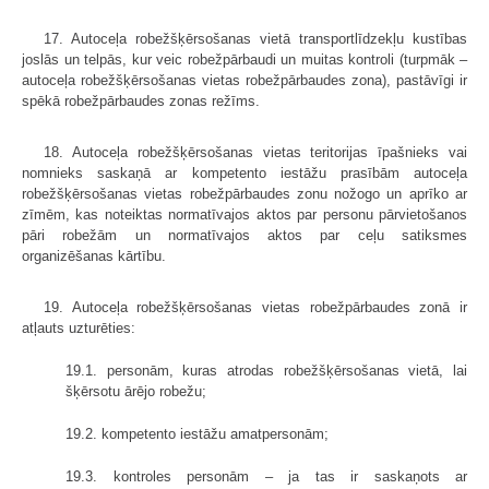
17. Autoceļa robežšķērsošanas vietā transportlīdzekļu kustības
joslās un telpās, kur veic robežpārbaudi un muitas kontroli (turpmāk –
autoceļa robežšķērsošanas vietas robežpārbaudes zona), pastāvīgi ir
spēkā robežpārbaudes zonas režīms.
18. Autoceļa robežšķērsošanas vietas teritorijas īpašnieks vai
nomnieks saskaņā ar kompetento iestāžu prasībām autoceļa
robežšķērsošanas vietas robežpārbaudes zonu nožogo un aprīko ar
zīmēm, kas noteiktas normatīvajos aktos par personu pārvietošanos
pāri robežām un normatīvajos aktos par ceļu satiksmes
organizēšanas kārtību.
19. Autoceļa robežšķērsošanas vietas robežpārbaudes zonā ir
atļauts uzturēties:
19.1. personām, kuras atrodas robežšķērsošanas vietā, lai
šķērsotu ārējo robežu;
19.2. kompetento iestāžu amatpersonām;
19.3. kontroles personām – ja tas ir saskaņots ar