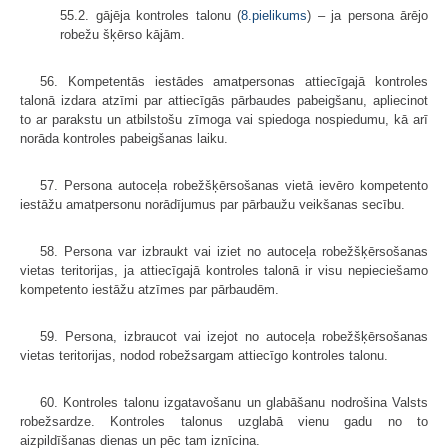
55.2. gājēja kontroles talonu (
8.pielikums
) – ja persona ārējo
robežu šķērso kājām.
56. Kompetentās iestādes amatpersonas attiecīgajā kontroles
talonā izdara atzīmi par attiecīgās pārbaudes pabeigšanu, apliecinot
to ar parakstu un atbilstošu zīmoga vai spiedoga nospiedumu, kā arī
norāda kontroles pabeigšanas laiku.
57. Persona autoceļa robežšķērsošanas vietā ievēro kompetento
iestāžu amatpersonu norādījumus par pārbaužu veikšanas secību.
58. Persona var izbraukt vai iziet no autoceļa robežšķērsošanas
vietas teritorijas, ja attiecīgajā kontroles talonā ir visu nepieciešamo
kompetento iestāžu atzīmes par pārbaudēm.
59. Persona, izbraucot vai izejot no autoceļa robežšķērsošanas
vietas teritorijas, nodod robežsargam attiecīgo kontroles talonu.
60. Kontroles talonu izgatavošanu un glabāšanu nodrošina Valsts
robežsardze. Kontroles talonus uzglabā vienu gadu no to
aizpildīšanas dienas un pēc tam iznīcina.