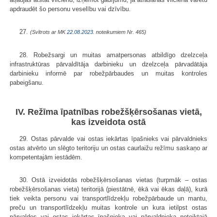
apdraudēt šo personu veselību vai dzīvību.
27.
(Svītrots ar MK
22.08.2023.
noteikumiem Nr. 465)
28. Robežsargi un muitas amatpersonas atbildīgo dzelzceļa
infrastruktūras pārvaldītāja darbinieku un dzelzceļa pārvadātāja
darbinieku informē par robežpārbaudes un muitas kontroles
pabeigšanu.
IV. Režīma īpatnības robežšķērsošanas vietā,
kas izveidota ostā
29. Ostas pārvalde vai ostas iekārtas īpašnieks vai pārvaldnieks
ostas atvērto un slēgto teritoriju un ostas caurlaižu režīmu saskaņo ar
kompetentajām iestādēm.
30. Ostā izveidotās robežšķērsošanas vietas (turpmāk – ostas
robežšķērsošanas vieta) teritorijā (piestātnē, ēkā vai ēkas daļā), kurā
tiek veikta personu vai transportlīdzekļu robežpārbaude un mantu,
preču un transportlīdzekļu muitas kontrole un kura ietilpst ostas
pārvaldes vai ostas iekārtas īpašnieka vai pārvaldnieka noteiktajā