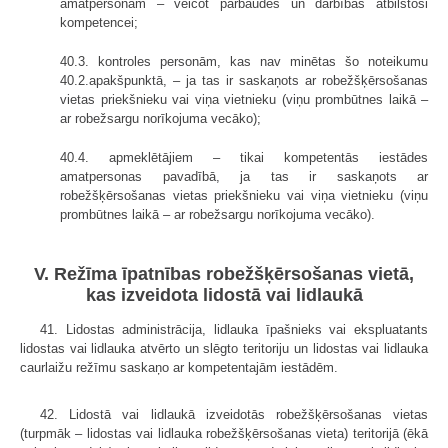
amatpersonām – veicot pārbaudes un darbības atbilstoši
kompetencei;
40.3. kontroles personām, kas nav minētas šo noteikumu
40.2.apakšpunktā, – ja tas ir saskaņots ar robežšķērsošanas
vietas priekšnieku vai viņa vietnieku (viņu prombūtnes laikā –
ar robežsargu norīkojuma vecāko);
40.4. apmeklētājiem – tikai kompetentās iestādes
amatpersonas pavadībā, ja tas ir saskaņots ar
robežšķērsošanas vietas priekšnieku vai viņa vietnieku (viņu
prombūtnes laikā – ar robežsargu norīkojuma vecāko).
V. Režīma īpatnības robežšķērsošanas vietā,
kas izveidota lidostā vai lidlaukā
41. Lidostas administrācija, lidlauka īpašnieks vai ekspluatants
lidostas vai lidlauka atvērto un slēgto teritoriju un lidostas vai lidlauka
caurlaižu režīmu saskaņo ar kompetentajām iestādēm.
42. Lidostā vai lidlaukā izveidotās robežšķērsošanas vietas
(turpmāk – lidostas vai lidlauka robežšķērsošanas vieta) teritorijā (ēkā