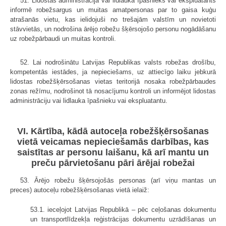
51. Lidostas administrācija vai lidlauka īpašnieks vai ekspluatants
informē robežsargus un muitas amatpersonas par to gaisa kuģu
atrašanās vietu, kas ielidojuši no trešajām valstīm un novietoti
stāvvietās, un nodrošina ārējo robežu šķērsojošo personu nogādāšanu
uz robežpārbaudi un muitas kontroli.
52. Lai nodrošinātu Latvijas Republikas valsts robežas drošību,
kompetentās iestādes, ja nepieciešams, uz attiecīgo laiku jebkurā
lidostas robežšķērsošanas vietas teritorijā nosaka robežpārbaudes
zonas režīmu, nodrošinot tā nosacījumu kontroli un informējot lidostas
administrāciju vai lidlauka īpašnieku vai ekspluatantu.
VI. Kārtība, kādā autoceļa robežšķērsošanas
vietā veicamas nepieciešamās darbības, kas
saistītas ar personu laišanu, kā arī mantu un
preču pārvietošanu pāri ārējai robežai
53. Ārējo robežu šķērsojošās personas (arī viņu mantas un
preces) autoceļu robežšķērsošanas vietā ielaiž:
53.1. ieceļojot Latvijas Republikā – pēc ceļošanas dokumentu
un transportlīdzekļa reģistrācijas dokumentu uzrādīšanas un