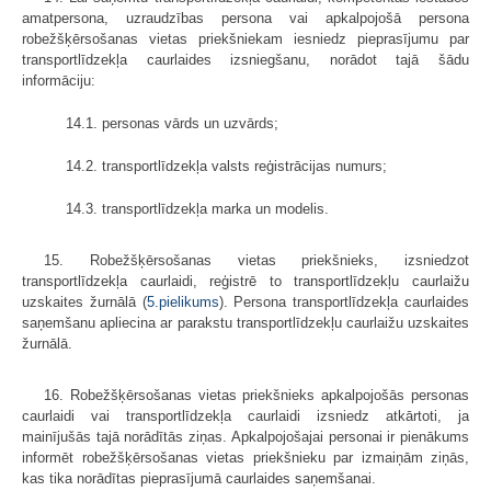
amatpersona, uzraudzības persona vai apkalpojošā persona
robežšķērsošanas vietas priekšniekam iesniedz pieprasījumu par
transportlīdzekļa caurlaides izsniegšanu, norādot tajā šādu
informāciju:
14.1. personas vārds un uzvārds;
14.2. transportlīdzekļa valsts reģistrācijas numurs;
14.3. transportlīdzekļa marka un modelis.
15. Robežšķērsošanas vietas priekšnieks, izsniedzot
transportlīdzekļa caurlaidi, reģistrē to transportlīdzekļu caurlaižu
uzskaites žurnālā (
5.pielikums
). Persona transportlīdzekļa caurlaides
saņemšanu apliecina ar parakstu transportlīdzekļu caurlaižu uzskaites
žurnālā.
16. Robežšķērsošanas vietas priekšnieks apkalpojošās personas
caurlaidi vai transportlīdzekļa caurlaidi izsniedz atkārtoti, ja
mainījušās tajā norādītās ziņas. Apkalpojošajai personai ir pienākums
informēt robežšķērsošanas vietas priekšnieku par izmaiņām ziņās,
kas tika norādītas pieprasījumā caurlaides saņemšanai.