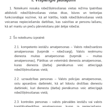
1. Noteikumi nosaka robežšķērsošanas vietas režīma īpatnības
atbilstoši robežšķērsošanas vietas ēkas, būves un teritorijas
funkcionālajai nozīmei, kā arī kārtību, kādā robežšķērsošanas vietā
veicamas nepieciešamās darbības, kas saistītas ar personu laišanu,
kā arī mantu un preču pārvietošanu pāri ārējai robežai.
2. Šo noteikumu izpratnē:
2.1. kompetento iestāžu amatpersonas – Valsts robežsardzes
amatpersonas (turpmāk – robežsargi), Valsts ieņēmumu
dienesta muitas amatpersonas (turpmāk – muitas
amatpersonas), Pārtikas un veterinārā dienesta amatpersonas,
kuras dienesta (darba) pienākumus veic attiecīgajā
robežšķērsošanas vietā;
2.2. uzraudzības personas – Valsts policijas amatpersonas,
ostu apsardzes darbinieki, kā arī lidostu drošības dienestu
darbinieki, kuri dienesta (darba) pienākumus veic attiecīgajā
robežšķērsošanas vietā;
2.3. kontroles personas – valsts pārvaldes iestāžu vai valsts
kapitālsabiedrības amatpersonas, kuras, ja nepieciešams,