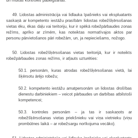
un muitas kontroles pabeigšanas.
49. Lidostas administrācija vai lidlauka īpašnieks vai ekspluatants
saskaņā ar kompetento iestāžu prasībām lidostas robežšķērsošanas
vietas ēku, ēkas daļu vai teritoriju, kur ir spēkā robežpārbaudes zonas
režīms, aprīko ar zīmēm, kas noteiktas normatīvajos aktos par
personu pārvietošanos pāri robežām, un, ja nepieciešams, nožogo.
50. Lidostas robežšķērsošanas vietas teritorijā, kur ir noteikts
robežpārbaudes zonas režīms, ir atļauts uzturēties:
50.1. personām, kuras atrodas robežšķērsošanas vietā, lai
šķērsotu ārējo robežu;
50.2. kompetento iestāžu amatpersonām un lidostas drošības
dienestu darbiniekiem – veicot pārbaudes un darbības atbilstoši
kompetencei;
50.3. kontroles personām – ja tas ir saskaņots ar
robežšķērsošanas vietas priekšnieku vai viņa vietnieku (viņu
prombūtnes laikā – ar robežsargu norīkojuma vecāko).