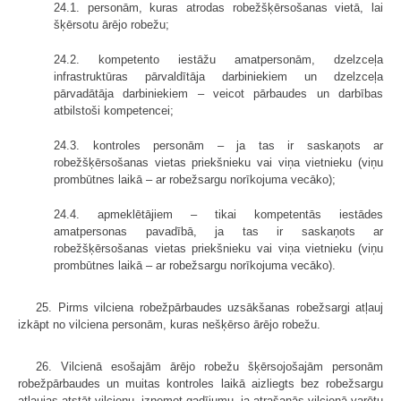
24.1. personām, kuras atrodas robežšķērsošanas vietā, lai
šķērsotu ārējo robežu;
24.2. kompetento iestāžu amatpersonām, dzelzceļa
infrastruktūras pārvaldītāja darbiniekiem un dzelzceļa
pārvadātāja darbiniekiem – veicot pārbaudes un darbības
atbilstoši kompetencei;
24.3. kontroles personām – ja tas ir saskaņots ar
robežšķērsošanas vietas priekšnieku vai viņa vietnieku (viņu
prombūtnes laikā – ar robežsargu norīkojuma vecāko);
24.4. apmeklētājiem – tikai kompetentās iestādes
amatpersonas pavadībā, ja tas ir saskaņots ar
robežšķērsošanas vietas priekšnieku vai viņa vietnieku (viņu
prombūtnes laikā – ar robežsargu norīkojuma vecāko).
25. Pirms vilciena robežpārbaudes uzsākšanas robežsargi atļauj
izkāpt no vilciena personām, kuras nešķērso ārējo robežu.
26. Vilcienā esošajām ārējo robežu šķērsojošajām personām
robežpārbaudes un muitas kontroles laikā aizliegts bez robežsargu
atļaujas atstāt vilcienu, izņemot gadījumu, ja atrašanās vilcienā varētu