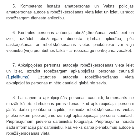
5. Kompetento iestāžu amatpersonas un Valsts policijas
amatpersonas autoceļa robežšķērsošanas vietā ieiet un iziet, uzrādot
robežsargam dienesta apliecību.
6. Kontroles personas autoceļa robežšķērsošanas vietā ieiet un
iziet, uzrādot robežsargam dienesta (darba) apliecību, pēc
saskaņošanas ar robežšķērsošanas vietas priekšnieku vai viņa
vietnieku (viņu prombūtnes laikā – ar robežsargu norīkojuma vecāko).
7. Apkalpojošās personas autoceļa robežšķērsošanas vietā ieiet
un iziet, uzrādot robežsargam apkalpojošās personas caurlaidi
(
1.pielikums
). Uzturoties autoceļa robežšķērsošanas vietā
apkalpojošās personas minēto caurlaidi glabā pie sevis.
8. Lai saņemtu apkalpojošās personas caurlaidi, komersants ne
mazāk kā trīs darbdienas pirms dienas, kad apkalpojošajai personai
jāsāk darba pienākumu izpilde, iesniedz robežšķērsošanas vietas
priekšniekam pieprasījumu izsniegt apkalpojošajai personai caurlaidi.
Pieprasījumam pievieno darbinieka fotogrāfiju. Pieprasījumā norāda
šādu informāciju par darbinieku, kas veiks darba pienākumus autoceļa
robežšķērsošanas vietā: