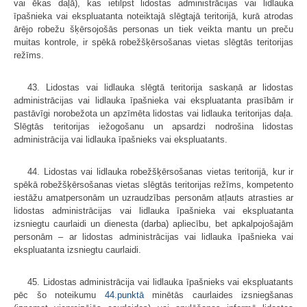
vai ēkas daļā), kas ietilpst lidostas administrācijas vai lidlauka
īpašnieka vai ekspluatanta noteiktajā slēgtajā teritorijā, kurā atrodas
ārējo robežu šķērsojošās personas un tiek veikta mantu un preču
muitas kontrole, ir spēkā robežšķērsošanas vietas slēgtās teritorijas
režīms.
43. Lidostas vai lidlauka slēgtā teritorija saskaņā ar lidostas
administrācijas vai lidlauka īpašnieka vai ekspluatanta prasībām ir
pastāvīgi norobežota un apzīmēta lidostas vai lidlauka teritorijas daļa.
Slēgtās teritorijas iežogošanu un apsardzi nodrošina lidostas
administrācija vai lidlauka īpašnieks vai ekspluatants.
44. Lidostas vai lidlauka robežšķērsošanas vietas teritorijā, kur ir
spēkā robežšķērsošanas vietas slēgtās teritorijas režīms, kompetento
iestāžu amatpersonām un uzraudzības personām atļauts atrasties ar
lidostas administrācijas vai lidlauka īpašnieka vai ekspluatanta
izsniegtu caurlaidi un dienesta (darba) apliecību, bet apkalpojošajām
personām – ar lidostas administrācijas vai lidlauka īpašnieka vai
ekspluatanta izsniegtu caurlaidi.
45. Lidostas administrācija vai lidlauka īpašnieks vai ekspluatants
pēc šo noteikumu
44.punktā
minētās caurlaides izsniegšanas