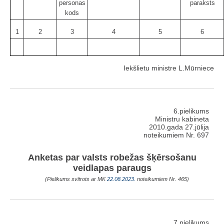
personas
paraksts
kods
1
2
3
4
5
6
Iekšlietu ministre L.Mūrniece
6.pielikums
Ministru kabineta
2010.gada 27.jūlija
noteikumiem Nr. 697
Anketas par valsts robežas šķērsošanu
veidlapas paraugs
(Pielikums svītrots ar MK
22.08.2023.
noteikumiem Nr. 465)
7.pielikums