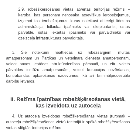
2.9. robežšķērsošanas vietas atvērtās teritorijas režīms –
kārtība, kas personām nenosaka atsevišķus ierobežojumus,
izņemot tos ierobežojumus, kurus noteikusi attiecīgi lidostas
administrācija, lidlauka īpašnieks vai ekspluatants, ostas
pārvalde, ostas iekārtas īpašnieks vai pārvaldnieks vai
dzelzceļa infrastruktūras pārvaldītājs.
3. Šie noteikumi neattiecas uz robežsargiem, muitas
amatpersonām un Pārtikas un veterinārā dienesta amatpersonām,
veicot savas iestādes struktūrvienības pārbaudi, un citu valsts
pārvaldes iestāžu amatpersonām, veicot korupcijas novēršanas,
kontrabandas apkarošanas uzdevumus, kā arī kriminālprocesuālo
darbību ietvaros.
II. Režīma īpatnības robežšķērsošanas vietā,
kas izveidota uz autoceļa
4. Uz autoceļa izveidotās robežšķērsošanas vietas (turpmāk –
autoceļa robežšķērsošanas vieta) teritorijā ir spēkā robežšķērsošanas
vietas slēgtās teritorijas režīms.