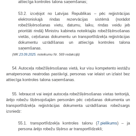
attiecīga kontroles talona saņemšanas;
53.2. izceļojot no Latvijas Republikas – pēc reģistrācijas
elektroniskajā rindas rezervācijas sistēmā (norādot
robežšķērsošanas vietu, datumu, laiku, rindas veidu jeb
prioritāti rindā) Ministru kabineta noteiktajās robežšķērsošanas
vietās, ceļošanas dokumentu un transportlīdzekļa reģistrācijas
dokumentu uzrādīšanas un attiecīga kontroles talona
saņemšanas.
(MK
23.09.2025.
noteikumu Nr. 569 redakcijā)
54. Autoceļa robežšķērsošanas vietā, kur visu kompetento iestāžu
amatpersonas neatrodas pastāvīgi, personas var ielaist un izlaist bez
attiecīga kontroles talona saņemšanas.
55. Iebraucot vai ieejot autoceļa robežšķērsošanas vietas teritorijā,
ārējo robežu šķērsojošajām personām pēc ceļošanas dokumenta un
transportlīdzekļa reģistrācijas dokumenta uzrādīšanas robežsargs
izsniedz:
55.1. transportlīdzekļa kontroles talonu (
7.pielikums
) – ja
persona ārējo robežu šķērso ar transportlīdzekli;