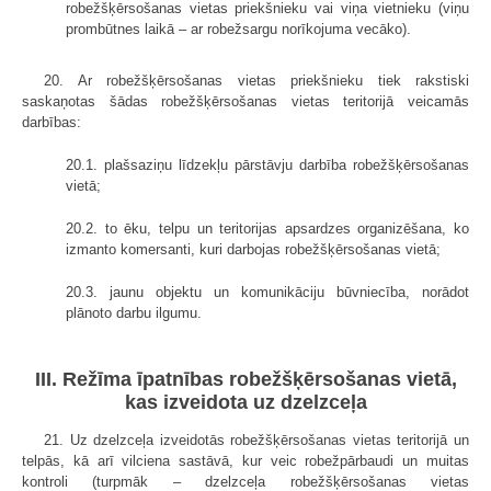
robežšķērsošanas vietas priekšnieku vai viņa vietnieku (viņu
prombūtnes laikā – ar robežsargu norīkojuma vecāko).
20. Ar robežšķērsošanas vietas priekšnieku tiek rakstiski
saskaņotas šādas robežšķērsošanas vietas teritorijā veicamās
darbības:
20.1. plašsaziņu līdzekļu pārstāvju darbība robežšķērsošanas
vietā;
20.2. to ēku, telpu un teritorijas apsardzes organizēšana, ko
izmanto komersanti, kuri darbojas robežšķērsošanas vietā;
20.3. jaunu objektu un komunikāciju būvniecība, norādot
plānoto darbu ilgumu.
III. Režīma īpatnības robežšķērsošanas vietā,
kas izveidota uz dzelzceļa
21. Uz dzelzceļa izveidotās robežšķērsošanas vietas teritorijā un
telpās, kā arī vilciena sastāvā, kur veic robežpārbaudi un muitas
kontroli (turpmāk – dzelzceļa robežšķērsošanas vietas