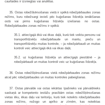
caurlaides ir izsniegtas vai anulētas.
35. Ostas robežšķērsošanas vietā ir spēkā robežpārbaudes zonas
režīms, kuru robežsargi ievieš pēc kuģošanas līdzekļa ienākšanas
ostā vai pirms kuģošanas līdzekļa iziešanas no ostas.
Robežpārbaudes zonas režīms ir spēkā:
35.1. attiecīgajā ēkā vai ēkas daļā, kurā tiek veikta personu vai
transportlīdzekļu robežpārbaude un mantu, preču un
transportlīdzekļu muitas kontrole, – ja robežpārbaudi un muitas
kontroli veic attiecīgajā ēkā vai ēkas daļā;
35.2. uz kuģošanas līdzekļa un attiecīgajā piestātnē – ja
robežpārbaudi un muitas kontroli veic uz kuģošanas līdzekļa.
36. Ostas robežšķērsošanas vietā robežpārbaudes zonas režīmu
atceļ pēc robežpārbaudes un muitas kontroles pabeigšanas.
37. Ostas pārvalde vai ostas iekārtas īpašnieks vai pārvaldnieks
saskaņā ar kompetento iestāžu prasībām ostas robežšķērsošanas
vietas ēku, ēkas daļu vai teritoriju, kurā tiek noteikts robežpārbaudes
zonas režīms, nožogo un aprīko ar zīmēm, kas noteiktas