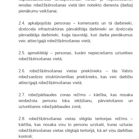
ierodas robežšķērsošanas vietā tām noteikto dienesta (darba)
pienākumu veikšanai;
2.4. apkalpojošās personas – komersants un tā darbinieki,
dzelzceļa infrastruktūras pārvaldītāja darbinieki un dzelzceļa
pārvadātāja darbinieki, kuģa tauvotāji, kuri darba pienākumus
veic attiecīgajā robežšķērsošanas vietā;
2.5. apmeklētāji – personas, kurām nepieciešams uzturēties
robežšķērsošanas vietā;
2.6. robežšķērsošanas vietas priekšnieks – tās Valsts
robežsardzes struktūrvienības priekšnieks, kas veic darbību
attiecīgajā robežšķērsošanas vietā;
2.7. robežpārbaudes zonas režīms – kārtība, kas nosaka
ierobežota personu loka iekļūšanu, pārvietošanos un
uzturēšanos robežpārbaudes zonā;
2.8. robežšķērsošanas vietas slēgtās teritorijas režīms –
kārtība, kas nosaka visu to personu uzskaiti, kuras uzturas
robežšķērsošanas vietas slēgtajā teritorijā, kā arī viņu darbības
kontroli;