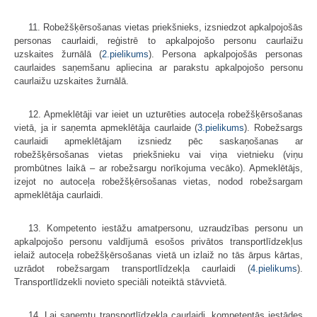
11. Robežšķērsošanas vietas priekšnieks, izsniedzot apkalpojošās
personas caurlaidi, reģistrē to apkalpojošo personu caurlaižu
uzskaites žurnālā (
2.pielikums
). Persona apkalpojošās personas
caurlaides saņemšanu apliecina ar parakstu apkalpojošo personu
caurlaižu uzskaites žurnālā.
12. Apmeklētāji var ieiet un uzturēties autoceļa robežšķērsošanas
vietā, ja ir saņemta apmeklētāja caurlaide (
3.pielikums
). Robežsargs
caurlaidi apmeklētājam izsniedz pēc saskaņošanas ar
robežšķērsošanas vietas priekšnieku vai viņa vietnieku (viņu
prombūtnes laikā – ar robežsargu norīkojuma vecāko). Apmeklētājs,
izejot no autoceļa robežšķērsošanas vietas, nodod robežsargam
apmeklētāja caurlaidi.
13. Kompetento iestāžu amatpersonu, uzraudzības personu un
apkalpojošo personu valdījumā esošos privātos transportlīdzekļus
ielaiž autoceļa robežšķērsošanas vietā un izlaiž no tās ārpus kārtas,
uzrādot robežsargam transportlīdzekļa caurlaidi (
4.pielikums
).
Transportlīdzekli novieto speciāli noteiktā stāvvietā.
14. Lai saņemtu transportlīdzekļa caurlaidi, kompetentās iestādes