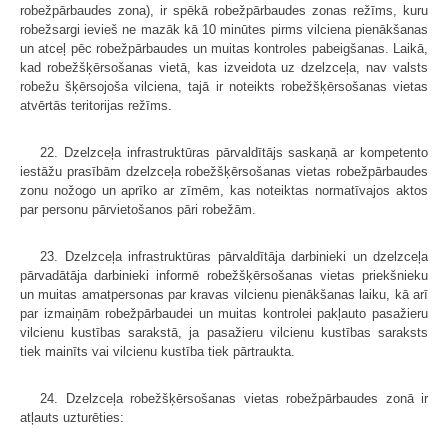
robežpārbaudes zona), ir spēkā robežpārbaudes zonas režīms, kuru
robežsargi ievieš ne mazāk kā 10 minūtes pirms vilciena pienākšanas
un atceļ pēc robežpārbaudes un muitas kontroles pabeigšanas. Laikā,
kad robežšķērsošanas vietā, kas izveidota uz dzelzceļa, nav valsts
robežu šķērsojoša vilciena, tajā ir noteikts robežšķērsošanas vietas
atvērtās teritorijas režīms.
22. Dzelzceļa infrastruktūras pārvaldītājs saskaņā ar kompetento
iestāžu prasībām dzelzceļa robežšķērsošanas vietas robežpārbaudes
zonu nožogo un aprīko ar zīmēm, kas noteiktas normatīvajos aktos
par personu pārvietošanos pāri robežām.
23. Dzelzceļa infrastruktūras pārvaldītāja darbinieki un dzelzceļa
pārvadātāja darbinieki informē robežšķērsošanas vietas priekšnieku
un muitas amatpersonas par kravas vilcienu pienākšanas laiku, kā arī
par izmaiņām robežpārbaudei un muitas kontrolei pakļauto pasažieru
vilcienu kustības sarakstā, ja pasažieru vilcienu kustības saraksts
tiek mainīts vai vilcienu kustība tiek pārtraukta.
24. Dzelzceļa robežšķērsošanas vietas robežpārbaudes zonā ir
atļauts uzturēties: