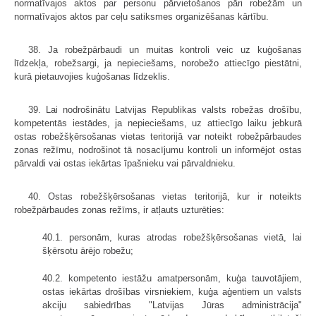
normatīvajos aktos par personu pārvietošanos pāri robežām un
normatīvajos aktos par ceļu satiksmes organizēšanas kārtību.
38. Ja robežpārbaudi un muitas kontroli veic uz kuģošanas
līdzekļa, robežsargi, ja nepieciešams, norobežo attiecīgo piestātni,
kurā pietauvojies kuģošanas līdzeklis.
39. Lai nodrošinātu Latvijas Republikas valsts robežas drošību,
kompetentās iestādes, ja nepieciešams, uz attiecīgo laiku jebkurā
ostas robežšķērsošanas vietas teritorijā var noteikt robežpārbaudes
zonas režīmu, nodrošinot tā nosacījumu kontroli un informējot ostas
pārvaldi vai ostas iekārtas īpašnieku vai pārvaldnieku.
40. Ostas robežšķērsošanas vietas teritorijā, kur ir noteikts
robežpārbaudes zonas režīms, ir atļauts uzturēties:
40.1. personām, kuras atrodas robežšķērsošanas vietā, lai
šķērsotu ārējo robežu;
40.2. kompetento iestāžu amatpersonām, kuģa tauvotājiem,
ostas iekārtas drošības virsniekiem, kuģa aģentiem un valsts
akciju sabiedrības "Latvijas Jūras administrācija"