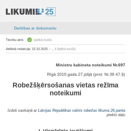
Darbības ar dokumentu
Tiesību akts:
spēkā esošs
Attēlotā redakcija: 15.10.2025. - ... /
Spēkā esošā
Ministru kabineta noteikumi Nr.697
Rīgā 2010.gada 27.jūlijā (prot. Nr.38 47.§)
Robežšķērsošanas vietas režīma
noteikumi
Izdoti saskaņā ar
Latvijas Republikas valsts robežas likuma
26.panta
piekto daļu
I. Vispārīgie jautājumi