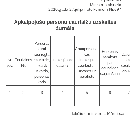
Ministru kabineta
2010.gada 27.jūlija noteikumiem Nr.697
Apkalpojošo personu caurlaižu uzskaites
žurnāls
Persona,
kurai
Amatpersona,
Personas
izsniegta
kas
Datu
paraksts
Nr.
Caurlaides
caurlaide,
Izsniegšanas
izsniegusi
ka
par
p.k.
Nr.
– vārds,
datums
caurlaidi, –
caurl
caurlaides
uzvārds,
uzvārds un
anul
saņemšanu
personas
paraksts
kods
1
2
3
4
5
6
7
Iekšlietu ministre L.Mūrniece