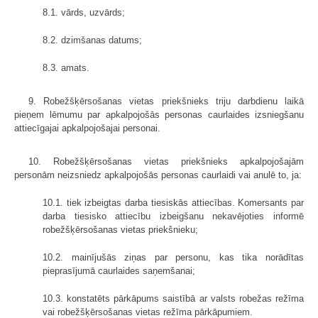
8.1. vārds, uzvārds;
8.2. dzimšanas datums;
8.3. amats.
9. Robežšķērsošanas vietas priekšnieks triju darbdienu laikā
pieņem lēmumu par apkalpojošās personas caurlaides izsniegšanu
attiecīgajai apkalpojošajai personai.
10. Robežšķērsošanas vietas priekšnieks apkalpojošajām
personām neizsniedz apkalpojošās personas caurlaidi vai anulē to, ja:
10.1. tiek izbeigtas darba tiesiskās attiecības. Komersants par
darba tiesisko attiecību izbeigšanu nekavējoties informē
robežšķērsošanas vietas priekšnieku;
10.2. mainījušās ziņas par personu, kas tika norādītas
pieprasījumā caurlaides saņemšanai;
10.3. konstatēts pārkāpums saistībā ar valsts robežas režīma
vai robežšķērsošanas vietas režīma pārkāpumiem.