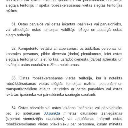
slēgtajā teritorijā, ir spēkā robežšķērsošanas vietas slēgtās teritorijas
režīms.
31. Ostas pārvalde vai ostas iekārtas īpašnieks vai pārvaldnieks,
vai attiecīgās ostas teritorijas valdītājs iežogo un apsargā ostas
slēgto teritoriju.
32. Kompetento iestāžu amatpersonas, uzraudzības personas un
kontroles personas, pildot dienesta (darba) pienākumus, ieiet ostas
slēgtajā teritorijā un iziet no tās, uzrādot dienesta (darba) apliecību un
ievērojot ostas caurlaižu režīma noteikumus.
33. Ostas robežšķērsošanas vietas teritorijā, kur ir noteikts
robežšķērsošanas vietas slēgtās teritorijas režīms, personām un
transportlīdzekļiem atļauts uzturēties ar ostas pārvaldes vai ostas
iekārtas īpašnieka vai pārvaldnieka izsniegtu caurlaidi.
34. Ostas pārvalde vai ostas iekārtas īpašnieks vai pārvaldnieks
pēc šo noteikumu
33.punktā
minētās caurlaides izsniegšanas
(izņemot vienreizējās caurlaides) vai anulēšanas informē ostas
robežšķērsošanas vietas priekšnieku par personām, kurām minētās