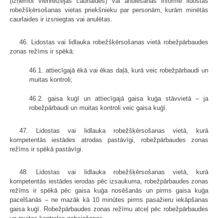
(izņemot vienreizējās caurlaides) vai anulēšanas informē lidostas
robežšķērsošanas vietas priekšnieku par personām, kurām minētās
caurlaides ir izsniegtas vai anulētas.
46. Lidostas vai lidlauka robežšķērsošanas vietā robežpārbaudes
zonas režīms ir spēkā:
46.1. attiecīgajā ēkā vai ēkas daļā, kurā veic robežpārbaudi un
muitas kontroli;
46.2. gaisa kuģī un attiecīgajā gaisa kuģa stāvvietā – ja
robežpārbaudi un muitas kontroli veic gaisa kuģī.
47. Lidostas vai lidlauka robežšķērsošanas vietā, kurā
kompetentās iestādes atrodas pastāvīgi, robežpārbaudes zonas
režīms ir spēkā pastāvīgi.
48. Lidostas vai lidlauka robežšķērsošanas vietā, kurā
kompetentās iestādes ierodas pēc izsaukuma, robežpārbaudes zonas
režīms ir spēkā pēc gaisa kuģa nosēšanās un pirms gaisa kuģa
pacelšanās – ne mazāk kā 10 minūtes pirms pasažieru iekāpšanas
gaisa kuģī. Robežpārbaudes zonas režīmu atceļ pēc robežpārbaudes