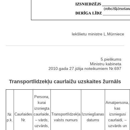
Iekšlietu ministre L.Mūrniece
5.pielikums
Ministru kabineta
2010.gada 27.jūlija noteikumiem Nr.697
Transportlīdzekļu caurlaižu uzskaites žurnāls
Persona,
kurai
Amatpersona,
izsniegta
kas
Caurlaides
caurlaide,
Transportlīdzekļa
Izsniegšanas
izsniegusi
Nr.
p.k.
Nr.
– vārds,
valsts numurs
datums
caurlaidi, –
uzvārds,
uzvārds un