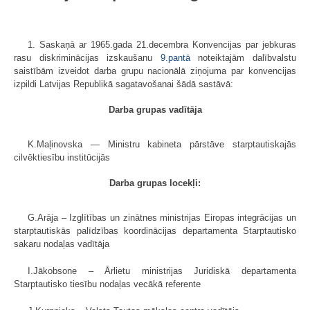
1. Saskaņā ar 1965.gada 21.decembra Konvencijas par jebkuras
rasu diskriminācijas izskaušanu
9.pantā
noteiktajām dalībvalstu
saistībām izveidot darba grupu nacionālā ziņojuma par konvencijas
izpildi Latvijas Republikā sagatavošanai šādā sastāvā:
Darba grupas vadītāja
K.Maļinovska — Ministru kabineta pārstāve starptautiskajās
cilvēktiesību institūcijās
Darba grupas locekļi:
G.Arāja – Izglītības un zinātnes ministrijas Eiropas integrācijas un
starptautiskās palīdzības koordinācijas departamenta Starptautisko
sakaru nodaļas vadītāja
I.Jākobsone – Ārlietu ministrijas Juridiskā departamenta
Starptautisko tiesību nodaļas vecākā referente