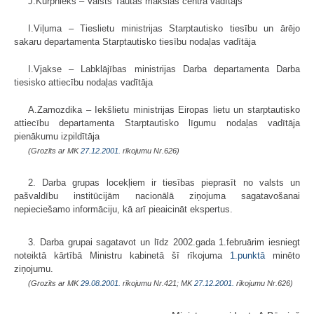
J.Kurpnieks – Valsts Tautas mākslas centra vadītājs
I.Viļuma – Tieslietu ministrijas Starptautisko tiesību un ārējo
sakaru departamenta Starptautisko tiesību nodaļas vadītāja
I.Vjakse – Labklājības ministrijas Darba departamenta Darba
tiesisko attiecību nodaļas vadītāja
A.Zamozdika – Iekšlietu ministrijas Eiropas lietu un starptautisko
attiecību departamenta Starptautisko līgumu nodaļas vadītāja
pienākumu izpildītāja
(Grozīts ar MK
27.12.2001.
rīkojumu Nr.626)
2. Darba grupas locekļiem ir tiesības pieprasīt no valsts un
pašvaldību institūcijām nacionālā ziņojuma sagatavošanai
nepieciešamo informāciju, kā arī pieaicināt ekspertus.
3. Darba grupai sagatavot un līdz 2002.gada 1.februārim iesniegt
noteiktā kārtībā Ministru kabinetā šī rīkojuma
1.punktā
minēto
ziņojumu.
(Grozīts ar MK
29.08.2001.
rīkojumu Nr.421; MK
27.12.2001.
rīkojumu Nr.626)