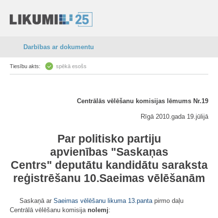
Darbības ar dokumentu
Tiesību akts:
spēkā esošs
Centrālās vēlēšanu komisijas lēmums Nr.19
Rīgā 2010.gada 19.jūlijā
Par
politisko partiju
apvienības
"
Saskaņas
Centrs"
deputātu kandidātu saraksta
reģistrēšanu 10.Saeimas vēlēšanām
Saskaņā ar
Saeimas vēlēšanu likuma
13.panta
pirmo daļu
Centrālā vēlēšanu komisija
nolemj
: