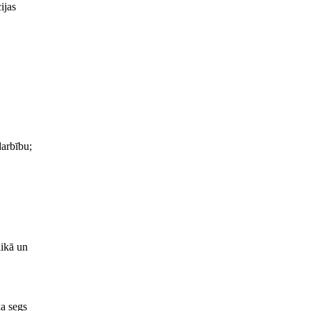
ijas
arbību;
likā un
ka segs