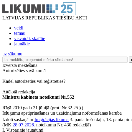
LATVIJAS REPUBLIKAS TIESĪBU AKTI
veidi
tēmas
visvairāk skatītie
jaunākie
uz sākumu
Izvērstā meklēšana
Autorizēties savā kontā
Kādēļ autorizēties vai reģistrēties?
Attēlotā redakcija
Ministru kabineta noteikumi Nr.552
Rīgā 2010.gada 21.jūnijā (prot. Nr.32 25.§)
Ielūgumu apstiprināšanas un uzaicinājumu noformēšanas kārtība
Izdoti saskaņā ar
Imigrācijas likuma
3. panta trešo daļu, 13. panta pir
(MK
28.07.2026.
noteikumu Nr. 430 redakcijā)
I. Vispārīgie jautājumi