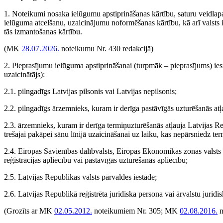
1. Noteikumi nosaka ielūgumu apstiprināšanas kārtību, saturu veidlapa
ielūguma atcelšanu, uzaicinājumu noformēšanas kārtību, kā arī valsts 
tās izmantošanas kārtību.
(MK
28.07.2026.
noteikumu Nr. 430 redakcijā)
2. Pieprasījumu ielūguma apstiprināšanai (turpmāk – pieprasījums) ie
uzaicinātājs):
2.1. pilngadīgs Latvijas pilsonis vai Latvijas nepilsonis;
2.2. pilngadīgs ārzemnieks, kuram ir derīga pastāvīgās uzturēšanās atļ
2.3. ārzemnieks, kuram ir derīga termiņuzturēšanās atļauja Latvijas Repub
trešajai pakāpei sānu līnijā uzaicināšanai uz laiku, kas nepārsniedz t
2.4. Eiropas Savienības dalībvalsts, Eiropas Ekonomikas zonas valsts 
reģistrācijas apliecību vai pastāvīgās uzturēšanās apliecību;
2.5. Latvijas Republikas valsts pārvaldes iestāde;
2.6. Latvijas Republikā reģistrēta juridiska persona vai ārvalstu juridi
(Grozīts ar MK
02.05.2012.
noteikumiem Nr. 305; MK
02.08.2016.
n