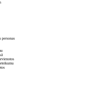
n
s personas
mu
kā
ievienotos
pieteikumu
otos