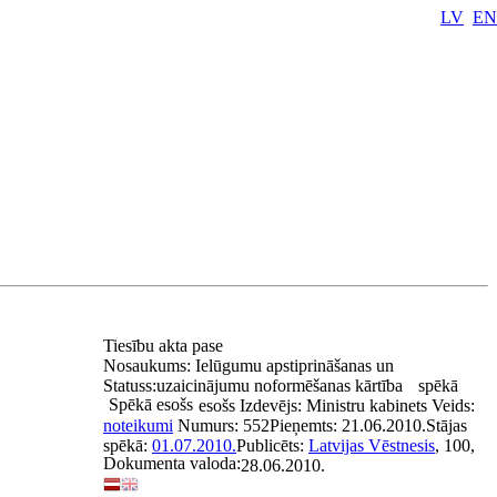
LV
EN
Tiesību akta pase
Nosaukums:
Ielūgumu apstiprināšanas un
Statuss:
uzaicinājumu noformēšanas kārtība
spēkā
Spēkā esošs
esošs
Izdevējs:
Ministru kabinets
Veids:
noteikumi
Numurs:
552
Pieņemts:
21.06.2010.
Stājas
spēkā:
01.07.2010.
Publicēts:
Latvijas Vēstnesis
, 100,
Dokumenta valoda:
28.06.2010.