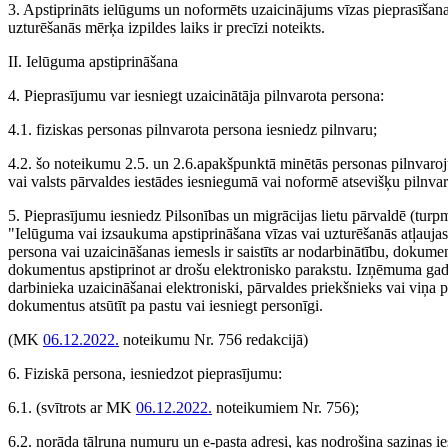
3. Apstiprināts ielūgums un noformēts uzaicinājums vīzas pieprasīšan
uzturēšanās mērķa izpildes laiks ir precīzi noteikts.
II. Ielūguma apstiprināšana
4. Pieprasījumu var iesniegt uzaicinātāja pilnvarota persona:
4.1. fiziskas personas pilnvarota persona iesniedz pilnvaru;
4.2. šo noteikumu 2.5. un 2.6.apakšpunktā minētās personas pilnvaroju
vai valsts pārvaldes iestādes iesniegumā vai noformē atsevišķu pilnvar
5. Pieprasījumu iesniedz Pilsonības un migrācijas lietu pārvaldē (tur
"Ielūguma vai izsaukuma apstiprināšana vīzas vai uzturēšanās atļaujas 
persona vai uzaicināšanas iemesls ir saistīts ar nodarbinātību, dokume
dokumentus apstiprinot ar drošu elektronisko parakstu. Izņēmuma gadīj
darbinieka uzaicināšanai elektroniski, pārvaldes priekšnieks vai viņa
dokumentus atsūtīt pa pastu vai iesniegt personīgi.
(MK
06.12.2022.
noteikumu Nr. 756 redakcijā)
6. Fiziskā persona, iesniedzot pieprasījumu:
6.1.
(svītrots ar MK
06.12.2022.
noteikumiem Nr. 756)
;
6.2. norāda tālruņa numuru un e-pasta adresi, kas nodrošina saziņas ie