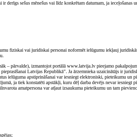
ai ir derīgs sešus mēnešus vai līdz konkrētam datumam, ja ieceļošanas u
mu fiziskai vai juridiskai personai noformēt ielūgumu iekļauj juridiskā
u.
pmāk – pārvalde), izmantojot portālā www.latvija.lv pieejamo pakalpoju
pieprasīšanai Latvijas Republikā". Ja ārzemnieka uzaicinātājs ir juridis
ntus ielūguma apstiprināšanai var iesniegt elektroniski, pieteikumu un p
umā, ja tiek konstatēti apstākļi, kuru dēļ darba devējs nevar iesniegt 
 pilnvarota amatpersona var atļaut izsaukuma pieteikumu un tam pievien
spējas;