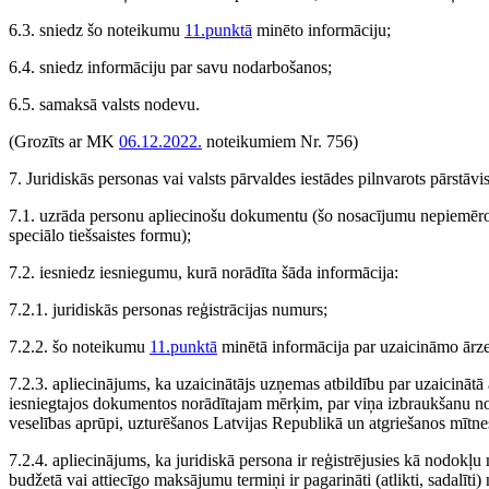
6.3. sniedz šo noteikumu
11.punktā
minēto informāciju;
6.4. sniedz informāciju par savu nodarbošanos;
6.5. samaksā valsts nodevu.
(Grozīts ar MK
06.12.2022.
noteikumiem Nr. 756)
7. Juridiskās personas vai valsts pārvaldes iestādes pilnvarots pārstāvi
7.1. uzrāda personu apliecinošu dokumentu (šo nosacījumu nepiemēro, 
speciālo tiešsaistes formu);
7.2. iesniedz iesniegumu, kurā norādīta šāda informācija:
7.2.1. juridiskās personas reģistrācijas numurs;
7.2.2. šo noteikumu
11.punktā
minētā informācija par uzaicināmo ārz
7.2.3. apliecinājums, ka uzaicinātājs uzņemas atbildību par uzaicinātā
iesniegtajos dokumentos norādītajam mērķim, par viņa izbraukšanu no v
veselības aprūpi, uzturēšanos Latvijas Republikā un atgriešanos mītn
7.2.4. apliecinājums, ka juridiskā persona ir reģistrējusies kā nodo
budžetā vai attiecīgo maksājumu termiņi ir pagarināti (atlikti, sadalīt