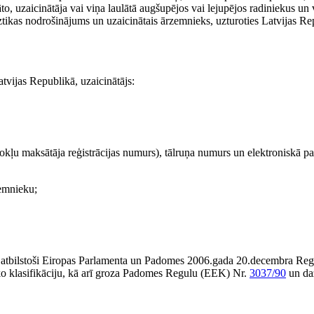
to, uzaicinātāja vai viņa laulātā augšupējos vai lejupējos radiniekus un
 iztikas nodrošinājums un uzaicinātais ārzemnieks, uzturoties Latvijas Re
tvijas Republikā, uzaicinātājs:
odokļu maksātāja reģistrācijas numurs), tālruņa numurs un elektroniskā pa
emnieku;
) atbilstoši Eiropas Parlamenta un Padomes 2006.gada 20.decembra Reg
sko klasifikāciju, kā arī groza Padomes Regulu (EEK) Nr.
3037/90
un da