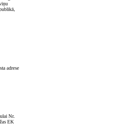
 viņu
publikā,
sta adrese
ulai Nr.
žas EK