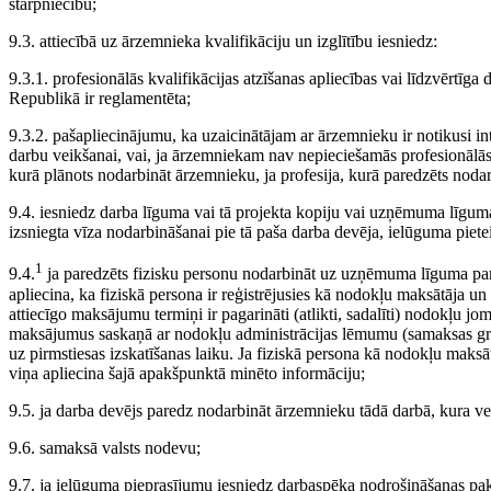
starpniecību;
9.3. attiecībā uz ārzemnieka kvalifikāciju un izglītību iesniedz:
9.3.1. profesionālās kvalifikācijas atzīšanas apliecības vai līdzvērtīg
Republikā ir reglamentēta;
9.3.2. pašapliecinājumu, ka uzaicinātājam ar ārzemnieku ir notikusi i
darbu veikšanai, vai, ja ārzemniekam nav nepieciešamās profesionālās 
kurā plānots nodarbināt ārzemnieku, ja profesija, kurā paredzēts nod
9.4. iesniedz darba līguma vai tā projekta kopiju vai uzņēmuma līgum
izsniegta vīza nodarbināšanai pie tā paša darba devēja, ielūguma pi
1
9.4.
ja paredzēts fizisku personu nodarbināt uz uzņēmuma līguma pam
apliecina, ka fiziskā persona ir reģistrējusies kā nodokļu maksātāja
attiecīgo maksājumu termiņi ir pagarināti (atlikti, sadalīti) nodokļu j
maksājumus saskaņā ar nodokļu administrācijas lēmumu (samaksas graf
uz pirmstiesas izskatīšanas laiku. Ja fiziskā persona kā nodokļu maksā
viņa apliecina šajā apakšpunktā minēto informāciju;
9.5. ja darba devējs paredz nodarbināt ārzemnieku tādā darbā, kura veik
9.6. samaksā valsts nodevu;
9.7. ja ielūguma pieprasījumu iesniedz darbaspēka nodrošināšanas pa