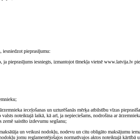
s, iesniedzot pieprasījumu:
ja pieprasījums iesniegts, izmantojot tīmekļa vietnē www.latvija.lv p
emnieku;
 ārzemnieka ieceļošanas un uzturēšanās mērķa atbilstību vīzas pieprasīš
alsts noteiktajā laikā, kā arī, ja nepieciešams, nodrošina ar ārzemniek
es zemē saistīto izdevumu segšanu;
kļu maksātāja un veikusi nodokļu, nodevu un citu obligāto maksājumu iem
i) nodokļu jomu reglamentējošajos normatīvajos aktos noteiktajā kārtībā 