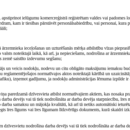
, apstiprinot ielūgumu komercreģistrā reģistrētam valdes vai padomes l
dram, kam ir tiesības pārstāvēt personālsabiedrību, vai personai, kura p
iāli;
ā ārzemnieka ieceļošanas un uzturēšanās mērķa atbilstību vīzas pieprasī
alsts noteiktajā laikā, kā arī, ja nepieciešams, nodrošina ar ārzemniek
es zemē saistīto izdevumu segšanu;
sātājs un veicis nodokļu, nodevu un citu obligāto maksājumu iemaksu bud
omu reglamentējošajos normatīvajos aktos noteiktajā kārtībā un uzaicinātā
iku), izņemot gadījumu, ja nodokļu administrācijas lēmuma izpilde ir 
viņa paredzamā dzīvesvieta atbilst normatīvajiem aktiem, kas nosaka pr
arba devējs vai tā tiek nodrošināta ar darba devēja starpniecību, īres 
 darba samaksu un mājokļa kvalitāti, kā arī tā netiks automātiski ieturēt
s īres līgums vai īres līgumam līdzvērtīgs dokuments, kurā skaidri izkl
am dzīvesvietu nodrošina darba devējs vai tā tiek nodrošināta ar darba d