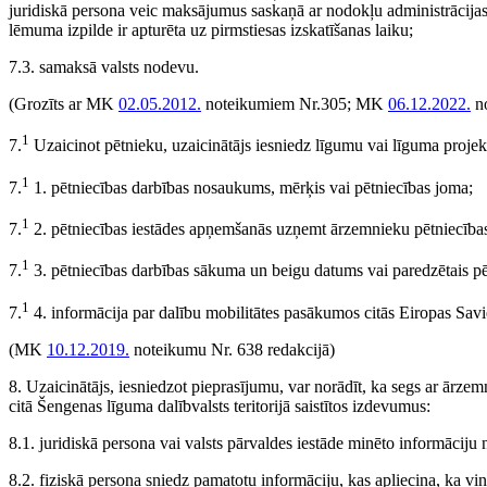
juridiskā persona veic maksājumus saskaņā ar nodokļu administrācija
lēmuma izpilde ir apturēta uz pirmstiesas izskatīšanas laiku;
7.3. samaksā valsts nodevu.
(Grozīts ar MK
02.05.2012.
noteikumiem Nr.305; MK
06.12.2022.
no
1
7.
Uzaicinot pētnieku, uzaicinātājs iesniedz līgumu vai līguma projekt
1
7.
1. pētniecības darbības nosaukums, mērķis vai pētniecības joma;
1
7.
2. pētniecības iestādes apņemšanās uzņemt ārzemnieku pētniecība
1
7.
3. pētniecības darbības sākuma un beigu datums vai paredzētais pē
1
7.
4. informācija par dalību mobilitātes pasākumos citās Eiropas Savien
(MK
10.12.2019.
noteikumu Nr. 638 redakcijā)
8. Uzaicinātājs, iesniedzot pieprasījumu, var norādīt, ka segs ar ārz
citā Šengenas līguma dalībvalsts teritorijā saistītos izdevumus:
8.1. juridiskā persona vai valsts pārvaldes iestāde minēto informāciju
8.2. fiziskā persona sniedz pamatotu informāciju, kas apliecina, ka viņa