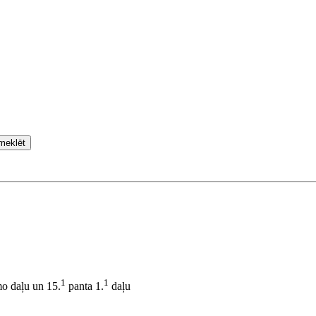
meklēt
1
1
mo daļu un 15.
panta 1.
daļu