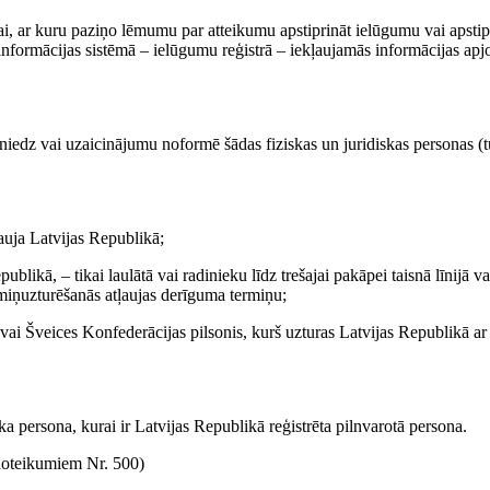
i, ar kuru paziņo lēmumu par atteikumu apstiprināt ielūgumu vai apstip
informācijas sistēmā – ielūgumu reģistrā – iekļaujamās informācijas ap
sniedz vai uzaicinājumu noformē šādas fiziskas un juridiskas personas 
auja Latvijas Republikā;
likā, – tikai laulātā vai radinieku līdz trešajai pakāpei taisnā līnijā va
ermiņuzturēšanās atļaujas derīguma termiņu;
vai Šveices Konfederācijas pilsonis, kurš uzturas Latvijas Republikā ar
ska persona, kurai ir Latvijas Republikā reģistrēta pilnvarotā persona.
oteikumiem Nr. 500)