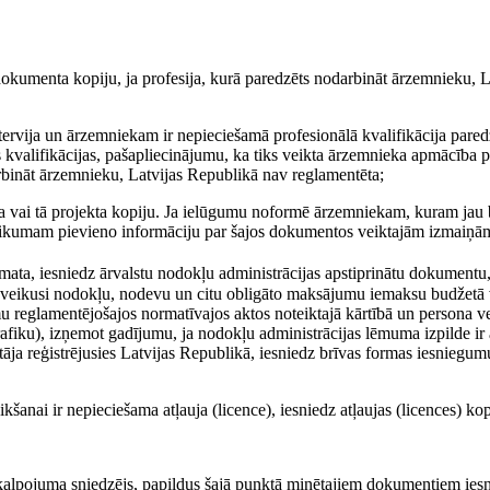
a dokumenta kopiju, ja profesija, kurā paredzēts nodarbināt ārzemnieku, L
ntervija un ārzemniekam ir nepieciešamā profesionālā kvalifikācija pared
kvalifikācijas, pašapliecinājumu, ka tiks veikta ārzemnieka apmācība pr
arbināt ārzemnieku, Latvijas Republikā nav reglamentēta;
a vai tā projekta kopiju. Ja ielūgumu noformē ārzemniekam, kuram jau b
eteikumam pievieno informāciju par šajos dokumentos veiktajām izmaiņā
ata, iesniedz ārvalstu nodokļu administrācijas apstiprinātu dokumentu
 un veikusi nodokļu, nodevu un citu obligāto maksājumu iemaksu budžetā 
omu reglamentējošajos normatīvajos aktos noteiktajā kārtībā un persona v
iku), izņemot gadījumu, ja nodokļu administrācijas lēmuma izpilde ir 
tāja reģistrējusies Latvijas Republikā, iesniedz brīvas formas iesniegum
šanai ir nepieciešama atļauja (licence), iesniedz atļaujas (licences) kop
kalpojuma sniedzējs, papildus šajā punktā minētajiem dokumentiem ies