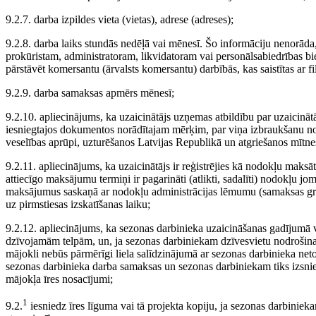
9.2.7. darba izpildes vieta (vietas), adrese (adreses);
9.2.8. darba laiks stundās nedēļā vai mēnesī. Šo informāciju nenorāda
prokūristam, administratoram, likvidatoram vai personālsabiedrības bie
pārstāvēt komersantu (ārvalsts komersantu) darbībās, kas saistītas ar fil
9.2.9. darba samaksas apmērs mēnesī;
9.2.10. apliecinājums, ka uzaicinātājs uzņemas atbildību par uzaicināt
iesniegtajos dokumentos norādītajam mērķim, par viņa izbraukšanu no v
veselības aprūpi, uzturēšanos Latvijas Republikā un atgriešanos mītn
9.2.11. apliecinājums, ka uzaicinātājs ir reģistrējies kā nodokļu mak
attiecīgo maksājumu termiņi ir pagarināti (atlikti, sadalīti) nodokļu j
maksājumus saskaņā ar nodokļu administrācijas lēmumu (samaksas graf
uz pirmstiesas izskatīšanas laiku;
9.2.12. apliecinājums, ka sezonas darbinieka uzaicināšanas gadījumā 
dzīvojamām telpām, un, ja sezonas darbiniekam dzīvesvietu nodrošina d
mājokli nebūs pārmērīgi liela salīdzinājumā ar sezonas darbinieka neto
sezonas darbinieka darba samaksas un sezonas darbiniekam tiks izsniegt
mājokļa īres nosacījumi;
1
9.2.
iesniedz īres līguma vai tā projekta kopiju, ja sezonas darbiniek