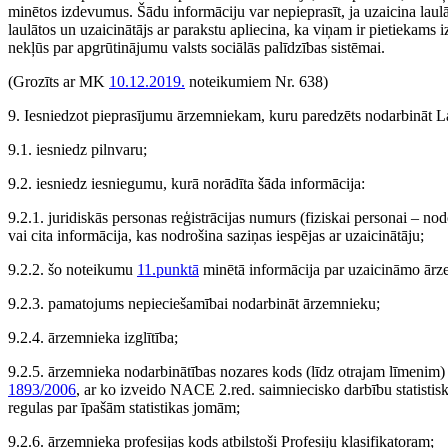
minētos izdevumus. Šādu informāciju var nepieprasīt, ja uzaicina laulā
laulātos un uzaicinātājs ar parakstu apliecina, ka viņam ir pietiekams
nekļūs par apgrūtinājumu valsts sociālās palīdzības sistēmai.
(Grozīts ar MK
10.12.2019.
noteikumiem Nr. 638)
9. Iesniedzot pieprasījumu ārzemniekam, kuru paredzēts nodarbināt La
9.1. iesniedz pilnvaru;
9.2. iesniedz iesniegumu, kurā norādīta šāda informācija:
9.2.1. juridiskās personas reģistrācijas numurs (fiziskai personai – n
vai cita informācija, kas nodrošina saziņas iespējas ar uzaicinātāju;
9.2.2. šo noteikumu
11.punktā
minētā informācija par uzaicināmo ārz
9.2.3. pamatojums nepieciešamībai nodarbināt ārzemnieku;
9.2.4. ārzemnieka izglītība;
9.2.5. ārzemnieka nodarbinātības nozares kods (līdz otrajam līmenim
1893/2006
, ar ko izveido NACE 2.red. saimniecisko darbību statisti
regulas par īpašām statistikas jomām;
9.2.6. ārzemnieka profesijas kods atbilstoši Profesiju klasifikatoram;