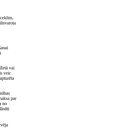
oceklim,
ilnvarota
šanai
a
žetā vai
js veic
apturēta
asības
maksa par
a no
āstīti
evēja