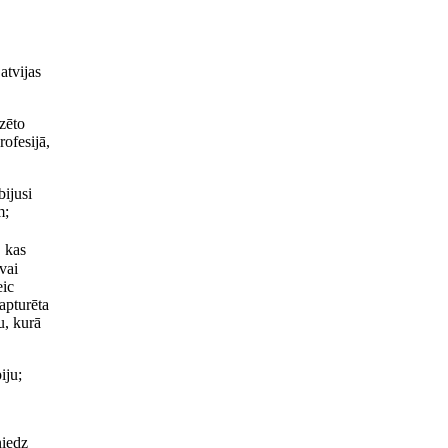
atvijas
zēto
ofesijā,
ijusi
m;
, kas
vai
eic
apturēta
u, kurā
iju;
niedz