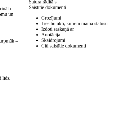
Satura rādītājs
Saistītie dokumenti
rināta
jomu un
Grozījumi
Tiesību akti, kuriem maina statusu
Izdoti saskaņā ar
Anotācija
Skaidrojumi
(turpmāk –
Citi saistītie dokumenti
i līdz