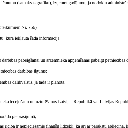
s lēmumu (samaksas grafiku), izņemot gadījumu, ja nodokļu administrāc
teikumiem Nr. 756)
u, kurā iekļauta šāda informācija:
s darbības pabeigšanai un ārzemnieka apņemšanās pabeigt pētniecības d
tniecības darbības ilgums;
ības dalībvalstīs, ja tāda ir plānota.
emnieka ieceļošanu un uzturēšanos Latvijas Republikā vai Latvijas Repub
 norāda pieprasījumā;
s rīcībā ir nepieciešamie finanšu līdzekļi, kā arī ar parakstu apliecina, 