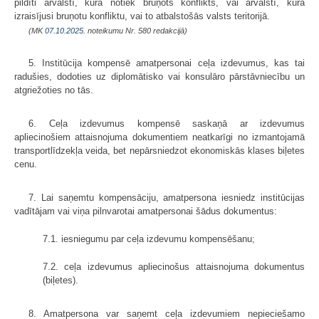
pildīti ārvalstī, kurā notiek bruņots konflikts, vai ārvalstī, kura
izraisījusi bruņotu konfliktu, vai to atbalstošās valsts teritorijā.
(MK
07.10.2025.
noteikumu Nr. 580 redakcijā)
5. Institūcija kompensē amatpersonai ceļa izdevumus, kas tai
radušies, dodoties uz diplomātisko vai konsulāro pārstāvniecību un
atgriežoties no tās.
6. Ceļa izdevumus kompensē saskaņā ar izdevumus
apliecinošiem attaisnojuma dokumentiem neatkarīgi no izmantojamā
transportlīdzekļa veida, bet nepārsniedzot ekonomiskās klases biļetes
cenu.
7. Lai saņemtu kompensāciju, amatpersona iesniedz institūcijas
vadītājam vai viņa pilnvarotai amatpersonai šādus dokumentus:
7.1. iesniegumu par ceļa izdevumu kompensēšanu;
7.2. ceļa izdevumus apliecinošus attaisnojuma dokumentus
(biļetes).
8. Amatpersona var saņemt ceļa izdevumiem nepieciešamo