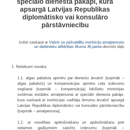
speciālo dienesta pakāpi, kura
apsargā Latvijas Republikas
diplomātisko vai konsulāro
pārstāvniecību
Izdoti saskaņā ar
Valsts un pašvaldību institūciju amatpersonu
un darbinieku atlīdzības likuma
36.panta
desmito daļu
1. Noteikumi nosaka:
1.1. algas pabalsta apmēru par dienestu ārvalstī (turpmāk –
algas pabalsts) un kompensācijas apmēru ceļa izdevumu
segšanai (turpmāk – kompensācija) Iekšlietu ministrijas
sistēmas iestādes amatpersonai ar speciālo dienesta pakāpi,
kura saskaņā ar institūcijas vadītāja lēmumu ārvalstī apsargā
Latvijas Republikas diplomātisko vai konsulāro pārstāvniecību
(turpmāk – amatpersona);
1.2. ar veselības apdrošināšanu un apdrošināšanu pret
nelaimes gadījumiem saistīto izdevumu (turpmāk –