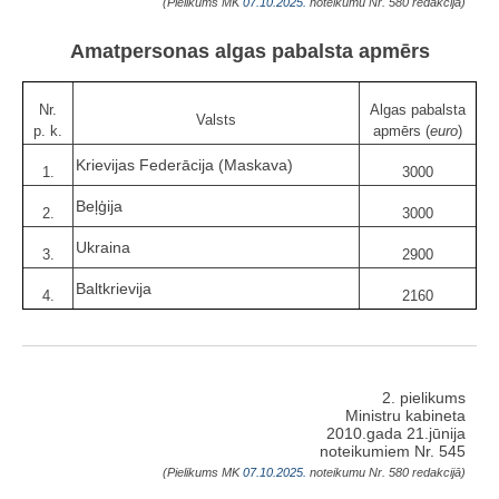
(Pielikums MK
07.10.2025.
noteikumu Nr. 580 redakcijā)
Amatpersonas algas pabalsta apmērs
Nr.
Algas pabalsta
Valsts
p. k.
apmērs (
euro
)
Krievijas Federācija (Maskava)
1.
3000
Beļģija
2.
3000
Ukraina
3.
2900
Baltkrievija
4.
2160
2. pielikums
Ministru kabineta
2010.gada 21.jūnija
noteikumiem Nr. 545
(Pielikums MK
07.10.2025.
noteikumu Nr. 580 redakcijā)