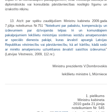
diplomātiskās vai konsulārās pārstāvniecības noslēgto līgumu un
izrakstīto rēķinu.
13. Atzīt par spēku zaudējušiem Ministru kabineta 2009.gada
7.jūlija noteikumus Nr.751 "
Noteikumi par pabalstu, kompensāciju un
izdevumiem par dzīvojamās telpas īri un komunālajiem
pakalpojumiem Iekšlietu ministrijas sistēmas iestāžu amatpersonām
ar speciālo dienesta pakāpi, kuras ārvalstī apsargā Latvijas
Republikas vēstniecību vai pārstāvniecību, kā arī kārtību, kādā sedz
ar minēto amatpersonu uzturēšanos ārvalstī saistītos izdevumus
"
(Latvijas Vēstnesis, 2009, 112.nr.).
Ministru prezidents V.Dombrovskis
Iekšlietu ministre L.Mūrniece
1. pielikums
Ministru kabineta
2010.gada 21.jūnija
noteikumiem Nr. 545