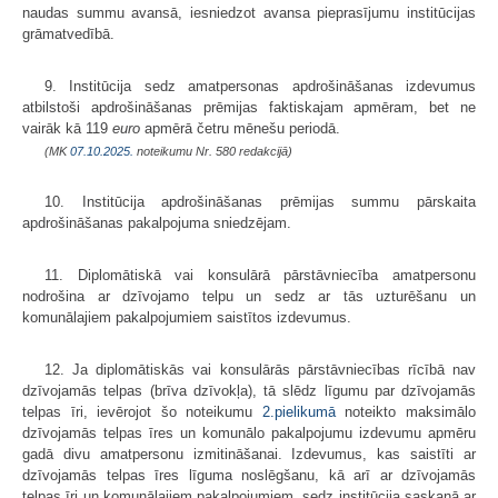
naudas summu avansā, iesniedzot avansa pieprasījumu institūcijas
grāmatvedībā.
9. Institūcija sedz amatpersonas apdrošināšanas izdevumus
atbilstoši apdrošināšanas prēmijas faktiskajam apmēram, bet ne
vairāk kā 119
euro
apmērā četru mēnešu periodā.
(MK
07.10.2025.
noteikumu Nr. 580 redakcijā)
10. Institūcija apdrošināšanas prēmijas summu pārskaita
apdrošināšanas pakalpojuma sniedzējam.
11. Diplomātiskā vai konsulārā pārstāvniecība amatpersonu
nodrošina ar dzīvojamo telpu un sedz ar tās uzturēšanu un
komunālajiem pakalpojumiem saistītos izdevumus.
12. Ja diplomātiskās vai konsulārās pārstāvniecības rīcībā nav
dzīvojamās telpas (brīva dzīvokļa), tā slēdz līgumu par dzīvojamās
telpas īri, ievērojot šo noteikumu
2.pielikumā
noteikto maksimālo
dzīvojamās telpas īres un komunālo pakalpojumu izdevumu apmēru
gadā divu amatpersonu izmitināšanai. Izdevumus, kas saistīti ar
dzīvojamās telpas īres līguma noslēgšanu, kā arī ar dzīvojamās
telpas īri un komunālajiem pakalpojumiem, sedz institūcija saskaņā ar