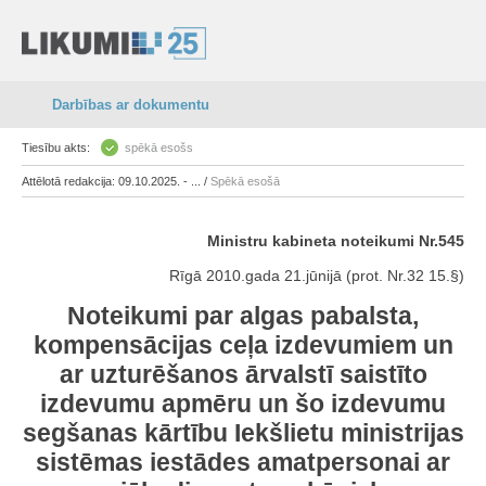
Darbības ar dokumentu
Tiesību akts:
spēkā esošs
Attēlotā redakcija: 09.10.2025. - ... /
Spēkā esošā
Ministru kabineta noteikumi Nr.545
Rīgā 2010.gada 21.jūnijā (prot. Nr.32 15.§)
Noteikumi par algas pabalsta,
kompensācijas ceļa izdevumiem un
ar uzturēšanos ārvalstī saistīto
izdevumu apmēru un šo izdevumu
segšanas kārtību Iekšlietu ministrijas
sistēmas iestādes amatpersonai ar