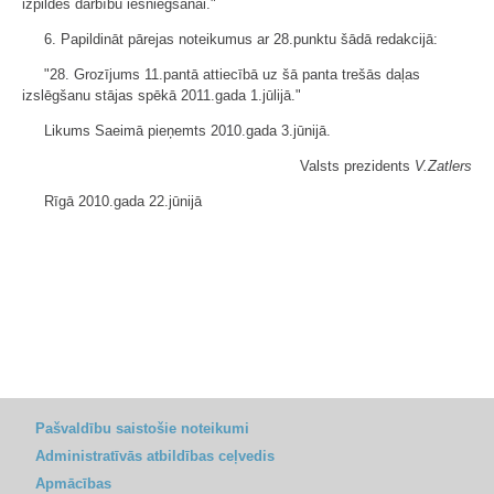
izpildes darbību iesniegšanai."
6. Papildināt pārejas noteikumus ar 28.punktu šādā redakcijā:
"28. Grozījums 11.pantā attiecībā uz šā panta trešās daļas
izslēgšanu stājas spēkā 2011.gada 1.jūlijā."
Likums Saeimā pieņemts 2010.gada 3.jūnijā.
Valsts prezidents
V.Zatlers
Rīgā 2010.gada 22.jūnijā
Pašvaldību saistošie noteikumi
Administratīvās atbildības ceļvedis
Apmācības