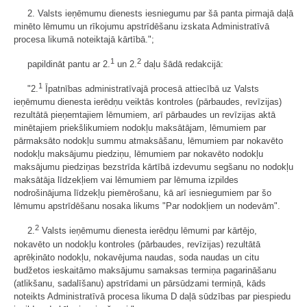
2. Valsts ieņēmumu dienests iesniegumu par šā panta pirmajā daļā
minēto lēmumu un rīkojumu apstrīdēšanu izskata Administratīvā
procesa likumā noteiktajā kārtībā.";
1
2
papildināt pantu ar 2.
un 2.
daļu šādā redakcijā:
1
"2.
Īpatnības administratīvajā procesā attiecībā uz Valsts
ieņēmumu dienesta ierēdņu veiktās kontroles (pārbaudes, revīzijas)
rezultātā pieņemtajiem lēmumiem, arī pārbaudes un revīzijas aktā
minētajiem priekšlikumiem nodokļu maksātājam, lēmumiem par
pārmaksāto nodokļu summu atmaksāšanu, lēmumiem par nokavēto
nodokļu maksājumu piedziņu, lēmumiem par nokavēto nodokļu
maksājumu piedziņas bezstrīda kārtībā izdevumu segšanu no nodokļu
maksātāja līdzekļiem vai lēmumiem par lēmuma izpildes
nodrošinājuma līdzekļu piemērošanu, kā arī iesniegumiem par šo
lēmumu apstrīdēšanu nosaka likums "Par nodokļiem un nodevām".
2
2.
Valsts ieņēmumu dienesta ierēdņu lēmumi par kārtējo,
nokavēto un nodokļu kontroles (pārbaudes, revīzijas) rezultātā
aprēķināto nodokļu, nokavējuma naudas, soda naudas un citu
budžetos ieskaitāmo maksājumu samaksas termiņa pagarināšanu
(atlikšanu, sadalīšanu) apstrīdami un pārsūdzami termiņā, kāds
noteikts Administratīvā procesa likuma D daļā sūdzības par piespiedu