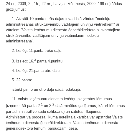
24.nr.; 2009, 2., 15., 22.nr.; Latvijas Vēstnesis, 2009, 199.nr.) šādus
grozījumus:
1. Aizstāt 10.panta otrās daļas ievaddaļā vārdus "nodokļu
administrēšanas struktūrvienību vadītājiem un viņu vietniekiem" ar
vārdiem "Valsts ieņēmumu dienesta ģenerāldirektora pilnvarotajiem
struktūrvienību vadītājiem un viņu vietniekiem nodokļu
administrēšanā".
2. Izslēgt 11.panta trešo daļu.
3
3. Izslēgt 16.
panta 4.punktu.
4. Izslēgt 21.panta otro daļu.
5. 22.pantā:
izteikt pirmo un otro daļu šādā redakcijā:
"1. Valsts ieņēmumu dienesta ierēdņu pieņemtos lēmumus
1
2
(izņemot šā panta 2.
un 2.
daļā minētos gadījumus, kā arī lēmumus
par administratīvo sodu uzlikšanu) un izdotos rīkojumus
Administratīvā procesa likumā noteiktajā kārtībā var apstrīdēt Valsts
ieņēmumu dienesta ģenerāldirektoram. Valsts ieņēmumu dienesta
ģenerāldirektora lēmumi pārsūdzami tiesā.