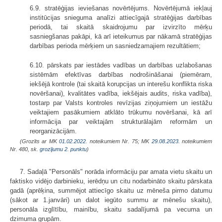
6.9. stratēģijas ieviešanas novērtējums. Novērtējumā iekļauj
institūcijas snieguma analīzi attiecīgajā stratēģijas darbības
periodā, tai skaitā skaidrojumu par izvirzīto mērķu
sasniegšanas pakāpi, kā arī ieteikumus par nākamā stratēģijas
darbības perioda mērķiem un sasniedzamajiem rezultātiem;
6.10. pārskats par iestādes vadības un darbības uzlabošanas
sistēmām efektīvas darbības nodrošināšanai (piemēram,
iekšējā kontrole (tai skaitā korupcijas un interešu konflikta riska
novēršanai), kvalitātes vadība, iekšējais audits, riska vadība),
tostarp par Valsts kontroles revīzijas ziņojumiem un iestāžu
veiktajiem pasākumiem atklāto trūkumu novēršanai, kā arī
informācija par veiktajām strukturālajām reformām un
reorganizācijām.
(Grozīts ar MK
01.02.2022.
noteikumiem Nr. 75; MK
29.08.2023.
noteikumiem
Nr. 480, sk.
grozījumu 2. punktu
)
7. Sadaļā "Personāls" norāda informāciju par amata vietu skaitu un
faktisko vidējo darbinieku, ierēdņu un citu nodarbināto skaitu pārskata
gadā (aprēķina, summējot attiecīgo skaitu uz mēneša pirmo datumu
(sākot ar 1.janvāri) un dalot iegūto summu ar mēnešu skaitu),
personāla izglītību, mainību, skaitu sadalījumā pa vecuma un
dzimuma grupām.