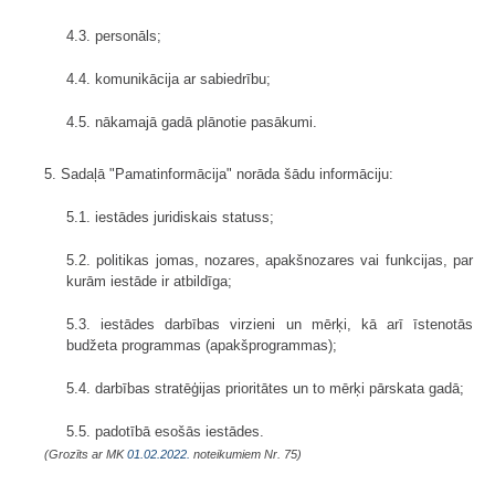
4.3. personāls;
4.4. komunikācija ar sabiedrību;
4.5. nākamajā gadā plānotie pasākumi.
5. Sadaļā "Pamatinformācija" norāda šādu informāciju:
5.1. iestādes juridiskais statuss;
5.2. politikas jomas, nozares, apakšnozares vai funkcijas, par
kurām iestāde ir atbildīga;
5.3. iestādes darbības virzieni un mērķi, kā arī īstenotās
budžeta programmas (apakšprogrammas);
5.4. darbības stratēģijas prioritātes un to mērķi pārskata gadā;
5.5. padotībā esošās iestādes.
(Grozīts ar MK
01.02.2022.
noteikumiem Nr. 75)