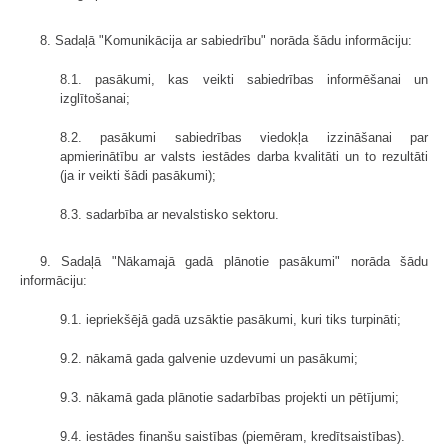
8. Sadaļā "Komunikācija ar sabiedrību" norāda šādu informāciju:
8.1. pasākumi, kas veikti sabiedrības informēšanai un
izglītošanai;
8.2. pasākumi sabiedrības viedokļa izzināšanai par
apmierinātību ar valsts iestādes darba kvalitāti un to rezultāti
(ja ir veikti šādi pasākumi);
8.3. sadarbība ar nevalstisko sektoru.
9. Sadaļā "Nākamajā gadā plānotie pasākumi" norāda šādu
informāciju:
9.1. iepriekšējā gadā uzsāktie pasākumi, kuri tiks turpināti;
9.2. nākamā gada galvenie uzdevumi un pasākumi;
9.3. nākamā gada plānotie sadarbības projekti un pētījumi;
9.4. iestādes finanšu saistības (piemēram, kredītsaistības).