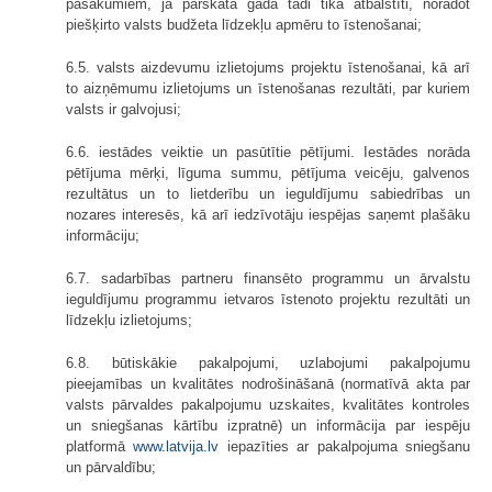
pasākumiem, ja pārskata gadā tādi tika atbalstīti, norādot
piešķirto valsts budžeta līdzekļu apmēru to īstenošanai;
6.5. valsts aizdevumu izlietojums projektu īstenošanai, kā arī
to aizņēmumu izlietojums un īstenošanas rezultāti, par kuriem
valsts ir galvojusi;
6.6. iestādes veiktie un pasūtītie pētījumi. Iestādes norāda
pētījuma mērķi, līguma summu, pētījuma veicēju, galvenos
rezultātus un to lietderību un ieguldījumu sabiedrības un
nozares interesēs, kā arī iedzīvotāju iespējas saņemt plašāku
informāciju;
6.7. sadarbības partneru finansēto programmu un ārvalstu
ieguldījumu programmu ietvaros īstenoto projektu rezultāti un
līdzekļu izlietojums;
6.8. būtiskākie pakalpojumi, uzlabojumi pakalpojumu
pieejamības un kvalitātes nodrošināšanā (normatīvā akta par
valsts pārvaldes pakalpojumu uzskaites, kvalitātes kontroles
un sniegšanas kārtību izpratnē) un informācija par iespēju
platformā
www.latvija.lv
iepazīties ar pakalpojuma sniegšanu
un pārvaldību;