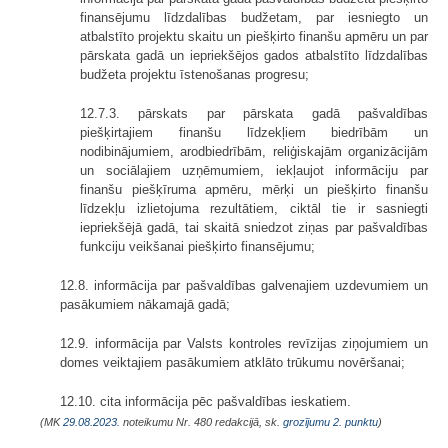
finansējumu līdzdalības budžetam, par iesniegto un
atbalstīto projektu skaitu un piešķirto finanšu apmēru un par
pārskata gadā un iepriekšējos gados atbalstīto līdzdalības
budžeta projektu īstenošanas progresu;
12.7.3. pārskats par pārskata gadā pašvaldības
piešķirtajiem finanšu līdzekļiem biedrībām un
nodibinājumiem, arodbiedrībām, reliģiskajām organizācijām
un sociālajiem uzņēmumiem, iekļaujot informāciju par
finanšu piešķīruma apmēru, mērķi un piešķirto finanšu
līdzekļu izlietojuma rezultātiem, ciktāl tie ir sasniegti
iepriekšējā gadā, tai skaitā sniedzot ziņas par pašvaldības
funkciju veikšanai piešķirto finansējumu;
12.8. informācija par pašvaldības galvenajiem uzdevumiem un
pasākumiem nākamajā gadā;
12.9. informācija par Valsts kontroles revīzijas ziņojumiem un
domes veiktajiem pasākumiem atklāto trūkumu novēršanai;
12.10. cita informācija pēc pašvaldības ieskatiem.
(MK
29.08.2023.
noteikumu Nr. 480 redakcijā, sk.
grozījumu 2. punktu
)