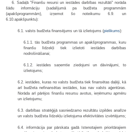
6. Sadaļā "Finanšu resursi un iestādes darbības rezultāti" norāda
šādu informāciju (sadalījumā pa budžeta programmām
(apakšprogrammām), izņemot šo noteikumu 6.9. un
6.10.apakšpunktu):
6.1. valsts budžeta finansējums un tā izlietojums (
pielikums
):
6.1.1. tās budžeta programmas un apakšprogrammas, kuru
finanšu līdzekļi tiek izlietoti iestādes darbības
nodrošināšanai;
6.1.2. iestādes saņemtie ziedojumi un dāvinājumi, to
izlietojums;
6.2. iestādes, kuras no valsts budžeta tiek finansētas daļēji, kā
arī budžeta nefinansētas iestādes, kas nav valsts aģentūras.
Norāda arī pārējos finanšu resursu avotus, ieņēmumu apmēru
un izlietojumu;
6.3. darbības stratēģijā sasniedzamo rezultātu izpildes analīze
un valsts budžeta līdzekļu izlietojuma efektivitātes izvērtējums;
6.4. informācija par pārskata gadā īstenotajiem prioritārajiem