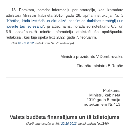
18. Pārskatā, norādot informāciju par stratēģiju, kas izstrādāta
atbilstoši Ministru kabineta 2015. gada 28. aprīļa instrukcijai Nr. 3
"
Kārtība, kādā izstrādā un aktualizē institūcijas darbības stratēģiju un
novērtē tās ieviešanu
", ja attiecināms, norāda šo noteikumu 6.3. un
6.9. apakšpunktā minēto informāciju atbilstoši šo apakšpunktu
redakcijai, kas bija spēkā līdz 2022. gada 7. februārim.
(MK
01.02.2022.
noteikumu Nr. 75 redakcijā)
Ministru prezidents V.Dombrovskis
Finanšu ministrs E.Repše
Pielikums
Ministru kabineta
2010.gada 5.maija
noteikumiem Nr.413
Valsts budžeta finansējums un tā izlietojums
(Pielikums grozīts ar MK
22.10.2013.
noteikumiem Nr.1146)