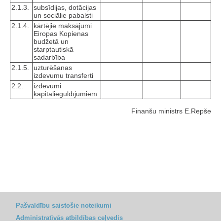
2.1.3.
subsīdijas, dotācijas
un sociālie pabalsti
2.1.4.
kārtējie maksājumi
Eiropas Kopienas
budžetā un
starptautiskā
sadarbība
2.1.5.
uzturēšanas
izdevumu transferti
2.2.
izdevumi
kapitālieguldījumiem
Finanšu ministrs E.Repše
Pašvaldību saistošie noteikumi
Administratīvās atbildības ceļvedis