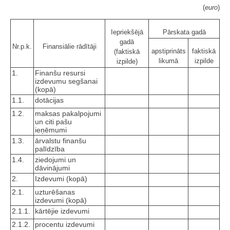
(
euro
)
Iepriekšējā
Pārskata gadā
gadā
Nr.p.k.
Finansiālie rādītāji
apstiprināts
faktiskā
(faktiskā
likumā
izpilde
izpilde)
1.
Finanšu resursi
izdevumu segšanai
(kopā)
1.1.
dotācijas
1.2.
maksas pakalpojumi
un citi pašu
ieņēmumi
1.3.
ārvalstu finanšu
palīdzība
1.4.
ziedojumi un
dāvinājumi
2.
Izdevumi (kopā)
2.1.
uzturēšanas
izdevumi (kopā)
2.1.1.
kārtējie izdevumi
2.1.2.
procentu izdevumi