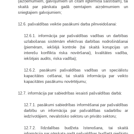
(aizņēmumiem, galvojumiem un citām ilgtermiņa saistībām), tai
skaitā par pārskata gadā ņemtajiem aizņēmumiem un
sniegtajiem galvojumiem;
12.6. pašvaldības veiktie pasākumi darba pilnveidošanai:
12.6.1. informācija par pašvaldības vadības un darbības
uzlabošanas sistēmām efektīvas darbības nodrošināšanai
(piemēram, iekšējā kontrole (tai skaitā korupcijas un
interešu konflikta riska novēršanai), kvalitātes vadība,
iekšējais audits, riska vadība);
12.6.2. pasākumi pašvaldības vadības un speciālistu
kapacitātes celšanai, tai skaitā informācija par veikto
kapacitātes pasākumu novērtējumu;
12.7. informācija par sabiedrības iesaisti pašvaldības darbā:
12.7.1. pasākumi sabiedrības informēšanai par pašvaldības
darbību un informācija par pašvaldības sadarbību ar
iedzīvotājiem, nevalstisko sektoru un privāto sektoru;
12.7.2. līdzdalības budžeta īstenošana, tai skaitā
informācija par pārskata gadā pašvaldības budžetā piešķirto