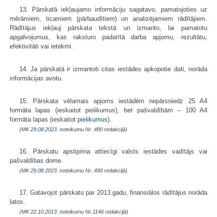
13. Pārskatā iekļaujamo informāciju sagatavo, pamatojoties uz
mērāmiem, ticamiem (pārbaudītiem) un analizējamiem rādītājiem.
Rādītājus iekļauj pārskata tekstā un izmanto, lai pamatotu
apgalvojumus, kas raksturo padarītā darba apjomu, rezultātu,
efektivitāti vai ietekmi.
14. Ja pārskatā ir izmantoti citas iestādes apkopotie dati, norāda
informācijas avotu.
15. Pārskata vēlamais apjoms iestādēm nepārsniedz 25 A4
formāta lapas (ieskaitot pielikumus), bet pašvaldībām – 100 A4
formāta lapas (ieskaitot
pielikumu
s).
(MK
29.08.2023.
noteikumu Nr. 480 redakcijā)
16. Pārskatu apstiprina attiecīgi valsts iestādes vadītājs vai
pašvaldības dome.
(MK
29.08.2023.
noteikumu Nr. 480 redakcijā)
17. Gatavojot pārskatu par 2013.gadu, finansiālos rādītājus norāda
latos.
(MK
22.10.2013.
noteikumu Nr.1146 redakcijā)