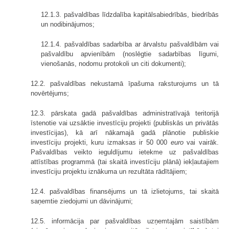
12.1.3. pašvaldības līdzdalība kapitālsabiedrībās, biedrībās
un nodibinājumos;
12.1.4. pašvaldības sadarbība ar ārvalstu pašvaldībām vai
pašvaldību apvienībām (noslēgtie sadarbības līgumi,
vienošanās, nodomu protokoli un citi dokumenti);
12.2. pašvaldības nekustamā īpašuma raksturojums un tā
novērtējums;
12.3. pārskata gadā pašvaldības administratīvajā teritorijā
īstenotie vai uzsāktie investīciju projekti (publiskās un privātās
investīcijas), kā arī nākamajā gadā plānotie publiskie
investīciju projekti, kuru izmaksas ir 50 000
euro
vai vairāk.
Pašvaldības veikto ieguldījumu ietekme uz pašvaldības
attīstības programmā (tai skaitā investīciju plānā) iekļautajiem
investīciju projektu iznākuma un rezultāta rādītājiem;
12.4. pašvaldības finansējums un tā izlietojums, tai skaitā
saņemtie ziedojumi un dāvinājumi;
12.5. informācija par pašvaldības uzņemtajām saistībām