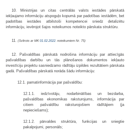
10. Ministrijas un citas centrālās valsts iestādes pārskatā
iekļaujamo informāciju atspoguļo kopumā par padotības iestādēm, bet
padotības iestādes atbilstoši kompetencei sniedz detalizētu
informāciju, ievērojot šajos noteikumos noteikto pārskata struktūru.
11.
(Svītrots ar MK
01.02.2022.
noteikumiem Nr. 75)
12. Pašvaldības pārskatā nodrošina informāciju par attiecīgās
pašvaldības darbību un tās plānošanos dokumentos iekļauto
investīciju projektu sasniedzamo rādītāju izpildes rezultātiem pārskata
gadā. Pašvaldības pārskatā norāda šādu informāciju:
12.1. pamatinformācija par pašvaldību:
12.1.1. iedzīvotāju, nodarbinātības un bezdarba,
pašvaldības ekonomikas raksturojums, informācija par
citiem pašvaldību raksturojošiem rādītājiem (ja
nepieciešams);
12.1.2. pārvaldes struktūra, funkcijas un sniegtie
pakalpojumi, personāls;