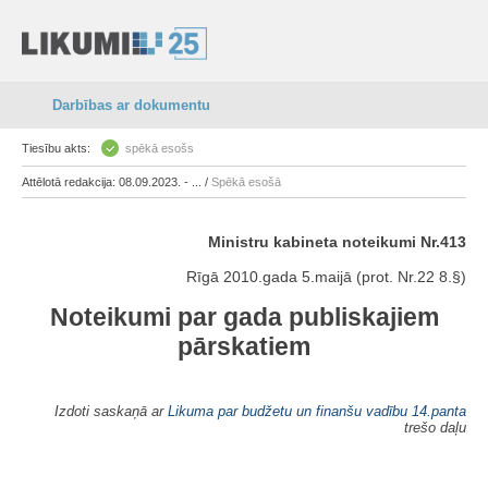
Darbības ar dokumentu
Tiesību akts:
spēkā esošs
Attēlotā redakcija: 08.09.2023. - ... /
Spēkā esošā
Ministru kabineta noteikumi Nr.413
Rīgā 2010.gada 5.maijā (prot. Nr.22 8.§)
Noteikumi par gada publiskajiem
pārskatiem
Izdoti saskaņā ar
Likuma par budžetu un finanšu vadību
14.panta
trešo daļu