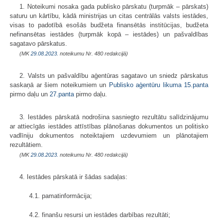
1. Noteikumi nosaka gada publisko pārskatu (turpmāk – pārskats)
saturu un kārtību, kādā ministrijas un citas centrālās valsts iestādes,
visas to padotībā esošās budžeta finansētās institūcijas, budžeta
nefinansētas iestādes (turpmāk kopā – iestādes) un pašvaldības
sagatavo pārskatus.
(MK
29.08.2023.
noteikumu Nr. 480 redakcijā)
2. Valsts un pašvaldību aģentūras sagatavo un sniedz pārskatus
saskaņā ar šiem noteikumiem un
Publisko aģentūru likuma
15.panta
pirmo daļu un
27.panta
pirmo daļu.
3. Iestādes pārskatā nodrošina sasniegto rezultātu salīdzinājumu
ar attiecīgās iestādes attīstības plānošanas dokumentos un politisko
vadlīniju dokumentos noteiktajiem uzdevumiem un plānotajiem
rezultātiem.
(MK
29.08.2023.
noteikumu Nr. 480 redakcijā)
4. Iestādes pārskatā ir šādas sadaļas:
4.1. pamatinformācija;
4.2. finanšu resursi un iestādes darbības rezultāti;