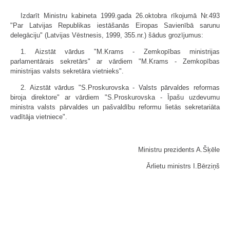
Izdarīt Ministru kabineta 1999.gada 26.oktobra rīkojumā Nr.493
"Par Latvijas Republikas iestāšanās Eiropas Savienībā sarunu
delegāciju" (Latvijas Vēstnesis, 1999, 355.nr.) šādus grozījumus:
1. Aizstāt vārdus "M.Krams - Zemkopības ministrijas
parlamentārais sekretārs" ar vārdiem "M.Krams - Zemkopības
ministrijas valsts sekretāra vietnieks".
2. Aizstāt vārdus "S.Proskurovska - Valsts pārvaldes reformas
biroja direktore" ar vārdiem "S.Proskurovska - Īpašu uzdevumu
ministra valsts pārvaldes un pašvaldību reformu lietās sekretariāta
vadītāja vietniece".
Ministru prezidents A.Šķēle
Ārlietu ministrs I.Bērziņš