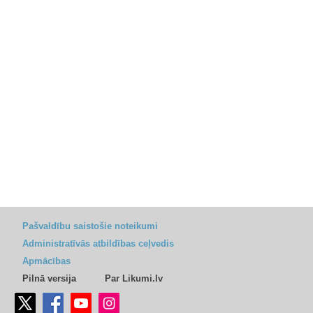
Pašvaldību saistošie noteikumi
Administratīvās atbildības ceļvedis
Apmācības
Pilnā versija
Par Likumi.lv