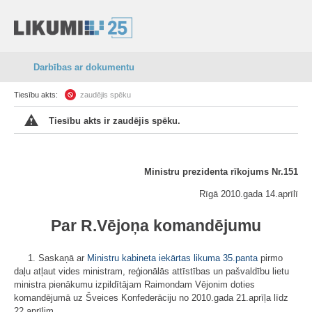
Darbības ar dokumentu
Tiesību akts:
zaudējis spēku
Tiesību akts ir zaudējis spēku.
Ministru prezidenta rīkojums Nr.151
Rīgā 2010.gada 14.aprīlī
Par R.Vējoņa komandējumu
1. Saskaņā ar
Ministru kabineta iekārtas likuma
35.panta
pirmo
daļu atļaut vides ministram, reģionālās attīstības un pašvaldību lietu
ministra pienākumu izpildītājam Raimondam Vējonim doties
komandējumā uz Šveices Konfederāciju no 2010.gada 21.aprīļa līdz
22.aprīlim.