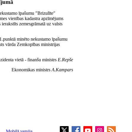
dījumā
 nekustamo īpašumu "Brizulīte"
emes vienības kadastra apzīmējums
ierakstīts zemesgrāmatā uz valsts
a 1.punktā minēto nekustamo īpašumu
lsts vārda Zemkopības ministrijas
zidenta vietā - finanšu ministrs
E.Repše
Ekonomikas ministrs
A.Kampars
Mobilā versija