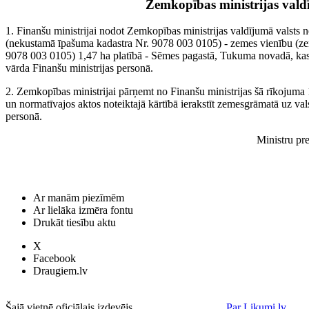
Zemkopības ministrijas val
1. Finanšu ministrijai nodot Zemkopības ministrijas valdījumā valsts
(nekustamā īpašuma kadastra Nr. 9078 003 0105) - zemes vienību (z
9078 003 0105) 1,47 ha platībā - Sēmes pagastā, Tukuma novadā, kas 
vārda Finanšu ministrijas personā.
2. Zemkopības ministrijai pārņemt no Finanšu ministrijas šā rīkojum
un normatīvajos aktos noteiktajā kārtībā ierakstīt zemesgrāmatā uz va
personā.
Ministru pre
Ar manām piezīmēm
Ar lielāka izmēra fontu
Drukāt tiesību aktu
X
Facebook
Draugiem.lv
Šajā vietnē oficiālais izdevējs
Par Likumi.lv