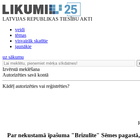
LATVIJAS REPUBLIKAS TIESĪBU AKTI
veidi
tēmas
visvairāk skatītie
jaunākie
uz sākumu
Izvērstā meklēšana
Autorizēties savā kontā
Kādēļ autorizēties vai reģistrēties?
R
Par nekustamā īpašuma "Brizulīte" Sēmes pagast