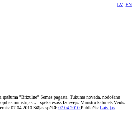
LV
EN
ā īpašuma "Brizulīte" Sēmes pagastā, Tukuma novadā, nodošanu
pības ministrijas ..
spēkā esošs
Izdevējs:
Ministru kabinets
Veids:
ņemts:
07.04.2010.
Stājas spēkā:
07.04.2010.
Publicēts:
Latvijas