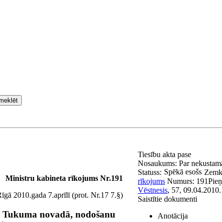
meklēt
Tiesību akta pase
Nosaukums:
Par nekustam
Spēkā esošs
Statuss:
Zemko
Ministru kabineta rīkojums Nr.191
rīkojums
Numurs:
191
Pie
Vēstnesis
, 57, 09.04.2010.
īgā 2010.gada 7.aprīlī (prot. Nr.17 7.§)
Saistītie dokumenti
ā, Tukuma novadā, nodošanu
Anotācija