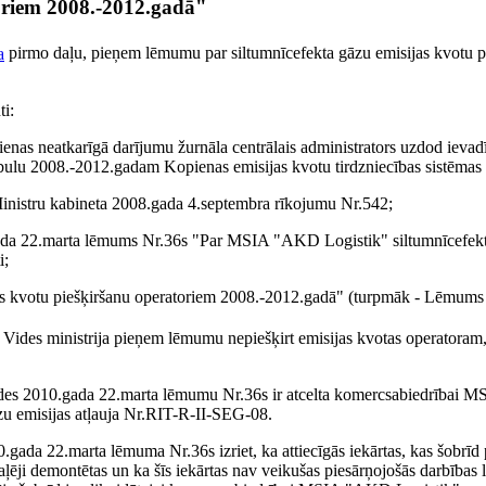
oriem 2008.-2012.gadā"
a
pirmo daļu, pieņem lēmumu par siltumnīcefekta gāzu emisijas kvotu p
ti:
nas neatkarīgā darījumu žurnāla centrālais administrators uzdod ievad
abulu 2008.-2012.gadam Kopienas emisijas kvotu tirdzniecības sistēmas 
Ministru kabineta 2008.gada 4.septembra rīkojumu Nr.542;
0.gada 22.marta lēmums Nr.36s "Par MSIA "AKD Logistik" siltumnīcefekt
i;
jas kvotu piešķiršanu operatoriem 2008.-2012.gadā" (turpmāk - Lēmums 
 Vides ministrija pieņem lēmumu nepiešķirt emisijas kvotas operatoram,
rvaldes 2010.gada 22.marta lēmumu Nr.36s ir atcelta komercsabiedrībai
āzu emisijas atļauja Nr.RIT-R-II-SEG-08.
0.gada 22.marta lēmuma Nr.36s izriet, ka attiecīgās iekārtas, kas šobrīd 
ļēji demontētas un ka šīs iekārtas nav veikušas piesārņojošās darbības