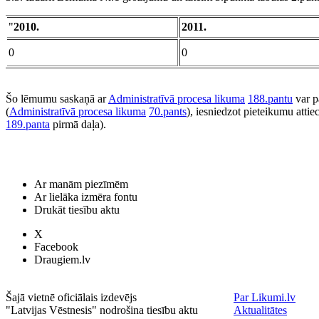
"
2010.
2011.
0
0
Šo lēmumu saskaņā ar
Administratīvā procesa likuma
188.pantu
var p
(
Administratīvā procesa likuma
70.pants
), iesniedzot pieteikumu attie
189.panta
pirmā daļa).
Ar manām piezīmēm
Ar lielāka izmēra fontu
Drukāt tiesību aktu
X
Facebook
Draugiem.lv
Šajā vietnē oficiālais izdevējs
Par Likumi.lv
"Latvijas Vēstnesis" nodrošina tiesību aktu
Aktualitātes