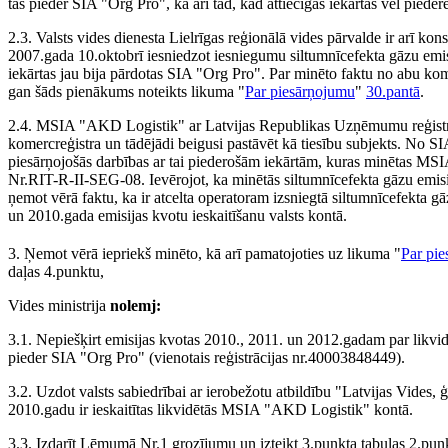
tās pieder SIA "Org Pro", kā arī tad, kad attiecīgās iekārtas vēl pie
2.3. Valsts vides dienesta Lielrīgas reģionālā vides pārvalde ir arī ko
2007.gada 10.oktobrī iesniedzot iesniegumu siltumnīcefekta gāzu em
iekārtas jau bija pārdotas SIA "Org Pro". Par minēto faktu no abu kome
gan šāds pienākums noteikts likuma "
Par piesārņojumu
"
30.pantā
.
2.4. MSIA "AKD Logistik" ar Latvijas Republikas Uzņēmumu reģistra
komercreģistra un tādējādi beigusi pastāvēt kā tiesību subjekts. No SI
piesārņojošās darbības ar tai piederošām iekārtām, kuras minētas MS
Nr.RIT-R-II-SEG-08. Ievērojot, ka minētās siltumnīcefekta gāzu emisija
ņemot vērā faktu, ka ir atcelta operatoram izsniegtā siltumnīcefekta gā
un 2010.gada emisijas kvotu ieskaitīšanu valsts kontā.
3. Ņemot vērā iepriekš minēto, kā arī pamatojoties uz likuma "
Par pi
daļas 4.punktu,
Vides ministrija
nolemj:
3.1. Nepiešķirt emisijas kvotas 2010., 2011. un 2012.gadam par likv
pieder SIA "Org Pro" (vienotais reģistrācijas nr.40003848449).
3.2. Uzdot valsts sabiedrībai ar ierobežotu atbildību "Latvijas Vides, ģ
2010.gadu ir ieskaitītas likvidētās MSIA "AKD Logistik" kontā.
3.3. Izdarīt Lēmumā Nr.1 grozījumu un izteikt 3.punkta tabulas 2.pun