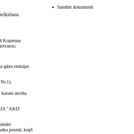
Saistītie dokumenti
iešķiršanu
īt Kopienas
ietvaros;
a gāzu emisijas
Nr.1).
 kuram atcelta
 MSIA "AKD
pieder
 laika posmā, kopš