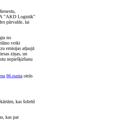
dienestu,
SIA "AKD Logistik"
es pārvalde, lai
gta no
plāno veikt
u emisijas atļaujā
iesas ziņas, un
votu nepiešķiršanu
uma
86.panta
otrās
kārtām, kas šobrīd
as, kas par