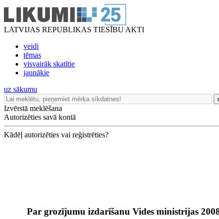
LATVIJAS REPUBLIKAS TIESĪBU AKTI
veidi
tēmas
visvairāk skatītie
jaunākie
uz sākumu
Izvērstā meklēšana
Autorizēties savā kontā
Kādēļ autorizēties vai reģistrēties?
Par grozījumu izdarīšanu Vides ministrijas 20