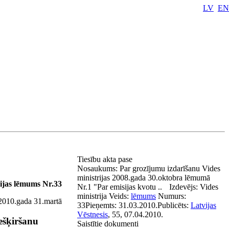
LV
EN
Tiesību akta pase
Nosaukums:
Par grozījumu izdarīšanu Vides
ministrijas 2008.gada 30.oktobra lēmumā
rijas lēmums Nr.33
Nr.1 "Par emisijas kvotu ..
Izdevējs:
Vides
ministrija
Veids:
lēmums
Numurs:
2010.gada 31.martā
33
Pieņemts:
31.03.2010.
Publicēts:
Latvijas
Vēstnesis
, 55, 07.04.2010.
ešķiršanu
Saistītie dokumenti