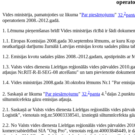
operat
2
Vides ministrija, pamatojoties uz likuma "
Par piesārņojumu
"
32.
pant
operatoriem 2008.-2012.gadā.
1. Lēmuma pieņemšanas brīdī Vides ministrijas rīcībā ir šādi dokumen
1.1. Eiropas Komisijas 2008.gada 30.septembra lēmums, ar kuru Kopie
neatkarīgajā darījumu žurnālā Latvijas emisijas kvotu sadales plāna t
1.2. Emisijas kvotu sadales plāns 2008.-2012.gadam, apstiprināts ar 
1.3. Valsts vides dienesta Lielrīgas reģionālās vides pārvaldes 201
atļaujas Nr.RIT-R-II-SEG-08 atcelšanu" un tam pievienotie dokument
1.4. Vides ministrijas 2008.gada 30.oktobra lēmums Nr.1 "Par emisi
2
1
2. Saskaņā ar likuma "
Par piesārņojumu
"
32.
panta
4.
daļas 2.punktu
siltumnīcefekta gāzu emisijas atļauja.
2.1. Saskaņā ar Valsts vides dienesta Lielrīgas reģionālās vides pā
Logistik", vienotais reģ.nr.50003338541, izsniegtā siltumnīcefekta g
2.2. No Valsts vides dienesta Lielrīgas reģionālās vides pārvaldes 201
komercsabiedrībai SIA "Org Pro", vienotais reģ.nr.40003848449, ir da