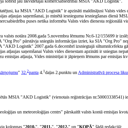
derēja šobrīd jau likvidētajai komercsabiedrībai MSIA "AKD Logistik".
nstatējusi, ka MSIA "AKD Logistik" ir apzināti maldinājusi Valsts vides 
isijas atļaujas saņemšanai, jo minētā iesnieguma iesniegšanas dienā M
rcsabiedrību puses netika informēta Valsts vides dienesta reģionālā vid
 valsts notāra 2008.gada 5.novembra lēmumu Nr.6-12/155699 ir izslē
A "Org Pro" pārstāvja sniegtās informācijas izriet, ka SIA "Org Pro" ne
IA "AKD Logistik" 2007.gada 6.decembrī izsniegtajā siltumnīcefekta gāz
s atļaujas saņemšanai Valsts vides dienestam apzināti ir sniegtas nepat
zu emisijas atļauja, Vides ministrijai ir jāpieņem lēmums par emisijas k
2
1
esārņojumu
"
32.
panta
4.
daļas 2.punktu un
Administratīvā procesa lik
idētās MSIA "AKD Logistik" (vienotais reģistrācijas nr.50003338541) ie
eoloģijas un meteoroloģijas centrs" pārskaitīt valsts kontā emisijas kvot
kta kolonnas "
2010.
", "
2011.
", "
2012.
" un "
KOPĀ
" šādā redakcijā: