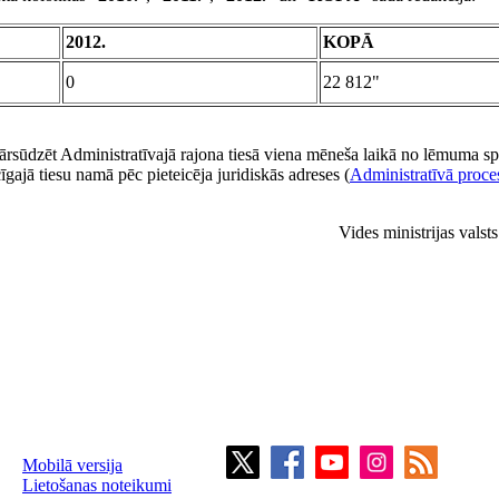
2012.
KOPĀ
0
22 812"
ārsūdzēt Administratīvajā rajona tiesā viena mēneša laikā no lēmuma sp
cīgajā tiesu namā pēc pieteicēja juridiskās adreses (
Administratīvā proce
Vides ministrijas valst
Mobilā versija
Lietošanas noteikumi