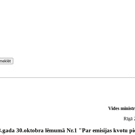
meklēt
Vides minist
Rīgā 
08.gada 30.oktobra lēmumā Nr.1 "Par emisijas kvotu pi