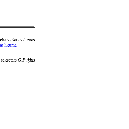
ēkā stāšanās dienas
sa likuma
s sekretārs
G.Puķītis