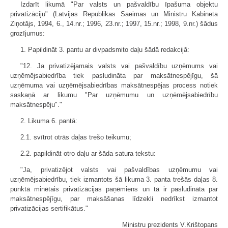
Izdarīt likumā "Par valsts un pašvaldību īpašuma objektu
privatizāciju" (Latvijas Republikas Saeimas un Ministru Kabineta
Ziņotājs, 1994, 6., 14.nr.; 1996, 23.nr.; 1997, 15.nr.; 1998, 9.nr.) šādus
grozījumus:
1. Papildināt 3. pantu ar divpadsmito daļu šādā redakcijā:
"12. Ja privatizējamais valsts vai pašvaldību uzņēmums vai
uzņēmējsabiedrība tiek pasludināta par maksātnespējīgu, šā
uzņēmuma vai uzņēmējsabiedrības maksātnespējas process notiek
saskaņā ar likumu "Par uzņēmumu un uzņēmējsabiedrību
maksātnespēju"."
2. Likuma 6. pantā:
2.1. svītrot otrās daļas trešo teikumu;
2.2. papildināt otro daļu ar šāda satura tekstu:
"Ja, privatizējot valsts vai pašvaldības uzņēmumu vai
uzņēmējsabiedrību, tiek izmantots šā likuma 3. panta trešās daļas 8.
punktā minētais privatizācijas paņēmiens un tā ir pasludināta par
maksātnespējīgu, par maksāšanas līdzekli nedrīkst izmantot
privatizācijas sertifikātus."
Ministru prezidents V.Krištopans