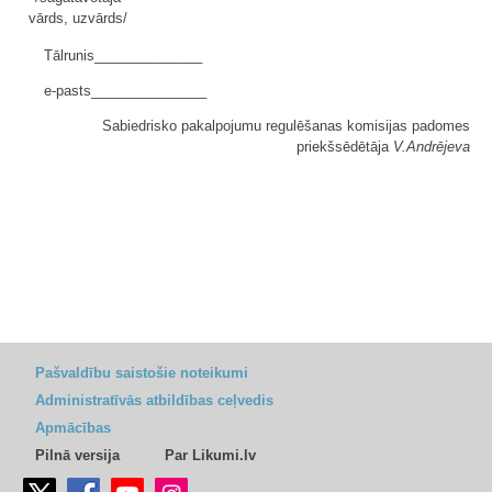
vārds, uzvārds/
Tālrunis______________
e-pasts_______________
Sabiedrisko pakalpojumu regulēšanas komisijas padomes
priekšsēdētāja
V.Andrējeva
Pašvaldību saistošie noteikumi
Administratīvās atbildības ceļvedis
Apmācības
Pilnā versija
Par Likumi.lv