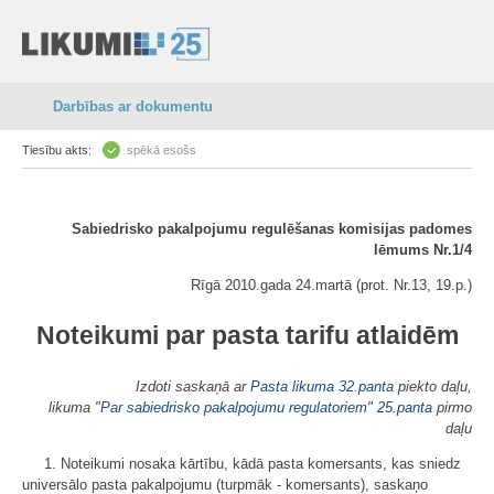
Darbības ar dokumentu
Tiesību akts:
spēkā esošs
Sabiedrisko pakalpojumu regulēšanas komisijas padomes
lēmums Nr.1/4
Rīgā 2010.gada 24.martā (prot. Nr.13, 19.p.)
Noteikumi par pasta tarifu atlaidēm
Izdoti saskaņā ar
Pasta likuma
32.panta
piekto daļu,
likuma "
Par sabiedrisko pakalpojumu regulatoriem
"
25.panta
pirmo
daļu
1. Noteikumi nosaka kārtību, kādā pasta komersants, kas sniedz
universālo pasta pakalpojumu (turpmāk - komersants), saskaņo