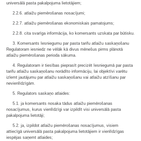
universālā pasta pakalpojuma lietotājiem;
2.2.6. atlaižu piemērošanas nosacījumi;
2.2.7. atlaižu piemērošanas ekonomiskais pamatojums;
2.2.8. cita svarīga informācija, ko komersants uzskata par būtisku.
3. Komersants Iesniegumu par pasta tarifu atlaižu saskaņošanu
Regulatoram iesniedz ne vēlāk kā divus mēnešus pirms plānotā
atlaižu piemērošanas perioda sākuma.
4. Regulatoram ir tiesības pieprasīt precizēt Iesniegumā par pasta
tarifu atlaižu saskaņošanu norādīto informāciju, lai objektīvi varētu
izlemt jautājumu par atlaižu saskaņošanu vai atlaižu atzīšanu par
nevienlīdzīgām.
5. Regulators saskaņo atlaides:
5.1. ja komersants nosaka tādus atlaižu piemērošanas
nosacījumus, kurus vienlīdzīgi var izpildīt visi universālā pasta
pakalpojuma lietotāji;
5.2. ja, izpildot atlaižu piemērošanas nosacījumus, visiem
attiecīgā universālā pasta pakalpojuma lietotājiem ir vienlīdzīgas
iespējas saņemt atlaides;