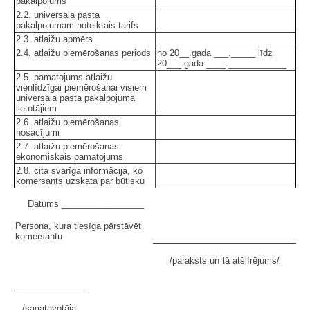
pakalpojums
2.2. universālā pasta
pakalpojumam noteiktais tarifs
2.3. atlaižu apmērs
2.4. atlaižu piemērošanas periods
no 20__.gada ___._____ līdz
20___.gada ____.____________
2.5. pamatojums atlaižu
vienlīdzīgai piemērošanai visiem
universālā pasta pakalpojuma
lietotājiem
2.6. atlaižu piemērošanas
nosacījumi
2.7. atlaižu piemērošanas
ekonomiskais pamatojums
2.8. cita svarīga informācija, ko
komersants uzskata par būtisku
Datums _________________
Persona, kura tiesīga pārstāvēt
komersantu
/paraksts un tā atšifrējums/
/sagatavotāja