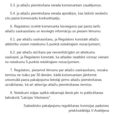
5.3. ja atlaižu piemērošana nerada komersantam zaudējumus;
5.4. ja atlaižu piemērošana nerada apstākļus, kas būtiski ierobežo
citu pasta komersantu konkurētspēju.
6. Regulators izvērtē komersanta Iesniegumu par pasta tarifu
atlaižu saskaņošanu un iesniegto informāciju un pieņem lēmumu:
6.1. par atlaižu saskaņošanu, ja Regulators konstatē atlaižu
atbilstību visiem noteikumu 5.punktā noteiktajiem nosacījumiem;
6.2. par atlaižu atzīšanu par nevienlīdzīgām un atteikumu
saskaņot, ja Regulators konstatē, ka atlaides neatbilst vismaz vienam
no noteikumu 5.punktā noteiktajiem nosacījumiem.
7. Regulators, pieņemot lēmumu par atlaižu saskaņošanu, nosaka
termiņu ne īsāku par 30 dienām, kādā komersantam jāinformē
universālā pasta pakalpojuma lietotāji pirms atlaižu piemērošanas
uzsākšanas, kā arī attiecīgu atlaižu piemērošanas termiņu.
8. Noteikumi stājas spēkā nākamajā dienā pēc to publicēšanas
laikrakstā "Latvijas Vēstnesis".
Sabiedrisko pakalpojumu regulēšanas komisijas padomes
priekšsēdētāja
V.Andrējeva