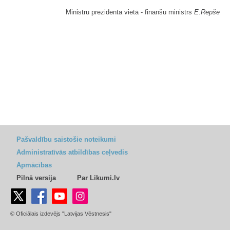
Ministru prezidenta vietā - finanšu ministrs
E.Repše
Pašvaldību saistošie noteikumi
Administratīvās atbildības ceļvedis
Apmācības
Pilnā versija
Par Likumi.lv
© Oficiālais izdevējs "Latvijas Vēstnesis"