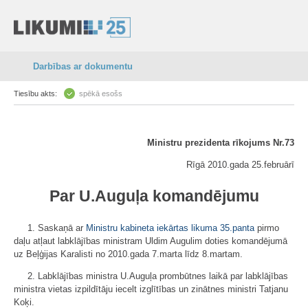
Darbības ar dokumentu
Tiesību akts:
spēkā esošs
Ministru prezidenta rīkojums Nr.73
Rīgā 2010.gada 25.februārī
Par U.Auguļa komandējumu
1. Saskaņā ar
Ministru kabineta iekārtas likuma
35.panta
pirmo
daļu atļaut labklājības ministram Uldim Augulim doties komandējumā
uz Beļģijas Karalisti no 2010.gada 7.marta līdz 8.martam.
2. Labklājības ministra U.Auguļa prombūtnes laikā par labklājības
ministra vietas izpildītāju iecelt izglītības un zinātnes ministri Tatjanu
Koķi.