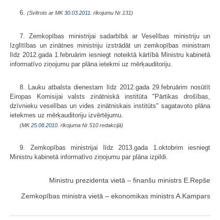
6.
(Svītrots ar MK
30.03.2011.
rīkojumu Nr.131)
7. Zemkopības ministrijai sadarbībā ar Veselības ministriju un
Izglītības un zinātnes ministriju izstrādāt un zemkopības ministram
līdz 2012.gada 1.februārim iesniegt noteiktā kārtībā Ministru kabinetā
informatīvo ziņojumu par plāna ietekmi uz mērķauditoriju.
8. Lauku atbalsta dienestam līdz 2012.gada 29.februārim nosūtīt
Eiropas Komisijai valsts zinātniskā institūta "Pārtikas drošības,
dzīvnieku veselības un vides zinātniskais institūts" sagatavoto plāna
ietekmes uz mērķauditoriju izvērtējumu.
(MK
25.08.2010.
rīkojuma Nr.510 redakcijā)
9. Zemkopības ministrijai līdz 2013.gada 1.oktobrim iesniegt
Ministru kabinetā informatīvo ziņojumu par plāna izpildi.
Ministru prezidenta vietā – finanšu ministrs E.Repše
Zemkopības ministra vietā – ekonomikas ministrs A.Kampars