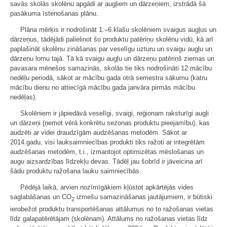
savās skolās skolēnu apgādi ar augļiem un dārzeņiem, izstrādā šā
pasākuma īstenošanas plānu.
Plāna mērķis ir nodrošināt 1.–6.klašu skolēniem svaigus augļus un
dārzeņus, tādējādi palielinot šo produktu patēriņu skolēnu vidū, kā arī
paplašināt skolēnu zināšanas par veselīgu uzturu un svaigu augļu un
dārzeņu lomu tajā. Tā kā svaigu augļu un dārzeņu patēriņš ziemas un
pavasara mēnešos samazinās, skolās tie tiks nodrošināti 12 mācību
nedēļu periodā, sākot ar mācību gada otrā semestra sākumu (katru
mācību dienu no attiecīgā mācību gada janvāra pirmās mācību
nedēļas).
Skolēniem ir jāpiedāvā veselīgi, svaigi, reģionam raksturīgi augļi
un dārzeņi (ņemot vērā konkrētu sezonas produktu pieejamību), kas
audzēti ar videi draudzīgām audzēšanas metodēm. Sākot ar
2014.gadu, visi lauksaimniecības produkti tiks ražoti ar integrētām
audzēšanas metodēm, t.i., izmantojot optimizētas mēslošanas un
augu aizsardzības līdzekļu devas. Tādēļ jau šobrīd ir jāveicina arī
šādu produktu ražošana lauku saimniecībās.
Pēdējā laikā, arvien nozīmīgākiem kļūstot apkārtējās vides
saglabāšanas un CO
izmešu samazināšanas jautājumiem, ir būtiski
2
ierobežot produktu transportēšanas attālumus no to ražošanas vietas
līdz galapatērētājam (skolēnam). Attālums no ražošanas vietas līdz