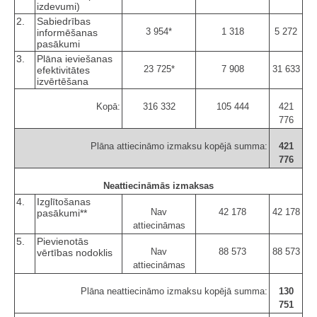
izdevumi)
2.
Sabiedrības
3 954*
1 318
5 272
informēšanas
pasākumi
3.
Plāna ieviešanas
23 725*
7 908
31 633
efektivitātes
izvērtēšana
Kopā:
316 332
105 444
421
776
Plāna attiecināmo izmaksu kopējā summa:
421
776
Neattiecināmās izmaksas
4.
Izglītošanas
Nav
42 178
42 178
pasākumi**
attiecināmas
5.
Pievienotās
Nav
88 573
88 573
vērtības nodoklis
attiecināmas
Plāna neattiecināmo izmaksu kopējā summa:
130
751