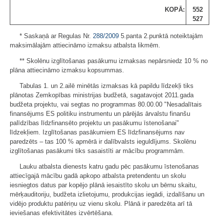
KOPĀ:
552
527
* Saskaņā ar Regulas Nr.
288/2009
5.panta 2.punktā noteiktajām
maksimālajām attiecināmo izmaksu atbalsta likmēm.
** Skolēnu izglītošanas pasākumu izmaksas nepārsniedz 10 % no
plāna attiecināmo izmaksu kopsummas.
Tabulas 1. un 2.ailē minētās izmaksas kā papildu līdzekļi tiks
plānotas Zemkopības ministrijas budžetā, sagatavojot 2011.gada
budžeta projektu, vai segtas no programmas 80.00.00 "Nesadalītais
finansējums ES politiku instrumentu un pārējās ārvalstu finanšu
palīdzības līdzfinansēto projektu un pasākumu īstenošanai"
līdzekļiem. Izglītošanas pasākumiem ES līdzfinansējums nav
paredzēts – tas 100 % apmērā ir dalībvalsts ieguldījums. Skolēnu
izglītošanas pasākumi tiks sasaistīti ar mācību programmām.
Lauku atbalsta dienests katru gadu pēc pasākumu īstenošanas
attiecīgajā mācību gadā apkopo atbalsta pretendentu un skolu
iesniegtos datus par kopējo plānā iesaistīto skolu un bērnu skaitu,
mērķauditoriju, budžeta izlietojumu, produkcijas iegādi, izdalīšanu un
vidējo produktu patēriņu uz vienu skolu. Plānā ir paredzēta arī tā
ieviešanas efektivitātes izvērtēšana.