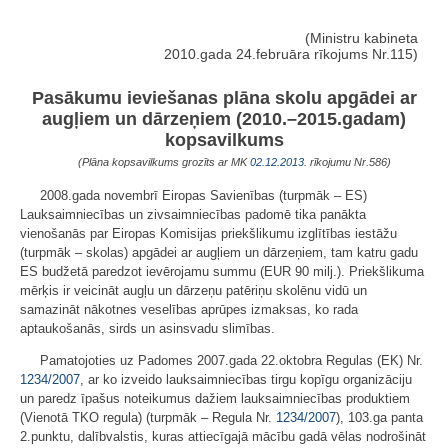
(Ministru kabineta
2010.gada 24.februāra rīkojums Nr.115)
Pasākumu ieviešanas plāna skolu apgādei ar
augļiem un dārzeņiem (2010.–2015.gadam)
kopsavilkums
(Plāna kopsavilkums grozīts ar MK
02.12.2013.
rīkojumu Nr.586)
2008.gada novembrī Eiropas Savienības (turpmāk – ES)
Lauksaimniecības un zivsaimniecības padomē tika panākta
vienošanās par Eiropas Komisijas priekšlikumu izglītības iestāžu
(turpmāk – skolas) apgādei ar augļiem un dārzeņiem, tam katru gadu
ES budžetā paredzot ievērojamu summu (EUR 90 milj.). Priekšlikuma
mērķis ir veicināt augļu un dārzeņu patēriņu skolēnu vidū un
samazināt nākotnes veselības aprūpes izmaksas, ko rada
aptaukošanās, sirds un asinsvadu slimības.
Pamatojoties uz Padomes 2007.gada 22.oktobra Regulas (EK) Nr.
1234/2007
, ar ko izveido lauksaimniecības tirgu kopīgu organizāciju
un paredz īpašus noteikumus dažiem lauksaimniecības produktiem
(Vienotā TKO regula) (turpmāk – Regula Nr.
1234/2007
), 103.ga panta
2.punktu, dalībvalstis, kuras attiecīgajā mācību gadā vēlas nodrošināt