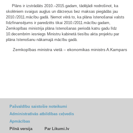
Plāns ir izstrādāts 2010.–2015.gadam, tādējādi nodrošinot, ka
skolēniem svaigus augļus un dārzeņus bez maksas piegādās jau
2010./2011.mācību gadā. Ņemot vērā to, ka plāna īstenošanai valsts
līdzfinansējums ir paredzēts tikai 2010./2011.mācību gadam,
Zemkopības ministrija plāna īstenošanas periodā katru gadu līdz
10.decembrim iesniegs Ministru kabinetā tiesību akta projektu par
plāna īstenošanu nākamajā mācību gadā.
Zemkopības ministra vietā – ekonomikas ministrs A.Kampars
Pašvaldību saistošie noteikumi
Administratīvās atbildības ceļvedis
Apmācības
Pilnā versija
Par Likumi.lv