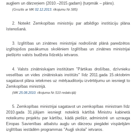
augļiem un dārzeņiem (2010.–2015.gadam) (turpmāk – plāns).
(Grozīts ar MK
02.12.2013.
rīkojumu Nr.585)
2. Noteikt Zemkopības ministriju par atbildīgo institūciju plāna
īstenošanā.
3. Izglītības un zinātnes ministrijai nodrošināt plānā paredzētos
izglītojošos pasākumus skolēniem Izglītības un zinātnes ministrijai
piešķirto valsts budžeta līdzekļu ietvaros.
4. Valsts zinātniskajam institūtam "Pārtikas drošības, dzīvnieku
veselības un vides zinātniskais institūts" līdz 2011.gada 15.oktobrim
sagatavot plāna ietekmes uz mērķauditoriju izvērtējumu un iesniegt to
Zemkopības ministrijā.
(MK
25.08.2010.
rīkojuma Nr.510 redakcijā)
5. Zemkopības ministrijai sagatavot un zemkopības ministram līdz
2010.gada 31.jūlijam iesniegt noteiktā kārtībā Ministru kabinetā
noteikumu projektu par kārtību, kādā piešķir, administrē un uzrauga
Eiropas Savienības atbalstu augļu un dārzeņu piegādei vispārējām
izglītības iestādēm programmas "Augļi skolai" ietvaros.