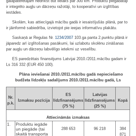
galapatērētājam nedrīkst būt lielāks par 300 km. Produktu piegādātāji
ir integrēto augļu un dārzeņu ražotāji, to kooperatīvi un izglītības
iestādes.
Skolām, kas attiecīgajā mācību gadā ir iesaistījušās plānā, par to
ir jāinformē sabiedrība, izvietojot pie ieejas informatīvu plakātu.
Saskaņā ar Regulas Nr.
1234/2007
103.ga panta 2.punktu plānā ir
jāparedz arī izglītošanas pasākumi, lai uzlabotu skolēnu zināšanas
par augļu un dārzeņu labvēlīgo ietekmi uz veselību.
ES paredzētais finansējums Latvijai 2010./2011.mācību gadam ir
Ls 316 332 (EUR 450 100).
Plāna ieviešanai 2010./2011.mācību gadā nepieciešamo
budžeta līdzekļu sadalījums 2010./2011.mācību gadā, Ls
ES
Latvijas
Nr.
Izmaksu pozīcija
līdzfinansējums
līdzfinansējums
Kopā
p.k.
(75 %)
(25 %)
Attiecināmās izmaksas
1.
Produktu iegāde
288 653
96 218
384
un piegāde (tai
skaitā transporta
871