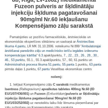
Fuzeon pulveris ar šķīdinātāju
injekciju šķīduma pagatavošanai
90mg/ml Nr.60 iekļaušanu
Kompensējamo zāļu sarakstā
Pamatojoties uz pozitīvu farmaceitiskās, ārstnieciskās un
ekonomiskās ekspertīzes slēdzienu un saskaņā ar
Ārstniecības
likuma
4.pantu
, LR MK 31.10.2006. noteikumu Nr.899 "
Ambulatorajai
ārstēšanai paredzēto zāļu un medicīnisko ierīču iegādes izdevumu
kompensācijas kārtība
"
6.3
.apakšpunktu,
7.
,
22.
,
23.
,
26.
,
28.
,
30.
,
46.
,
53.punktu
, 55.1., 55.3.apakšpunktu, 57., 60, 61.punktu un
Administratīvā procesa likuma
51.pantu
,
55.panta
1.punktu,
63.panta
pirmās daļas 1.punktu,
67.pantu
Veselības ekonomikas centrs
nolemj:
1. Iekļaut Kompensējamo zāļu
C sarakstā
medikamentus
Isentress
(Raltegravirum)
apvalkotas tabletes 400mg Nr.60 (ID
EU/1/07/436/001)
un
Fuzeon
(Enfuvirtidum)
pulveris ar šķīdinātāju
injekciju šķīduma pagatavošanai 90mg/ml Nr.60 (ID
EU/1/03/252/002)
uz nenoteiktu laiku līdz lēmuma pieņemšanai par
zāļu svītrošanu no Kompensējamo zāļu saraksta.