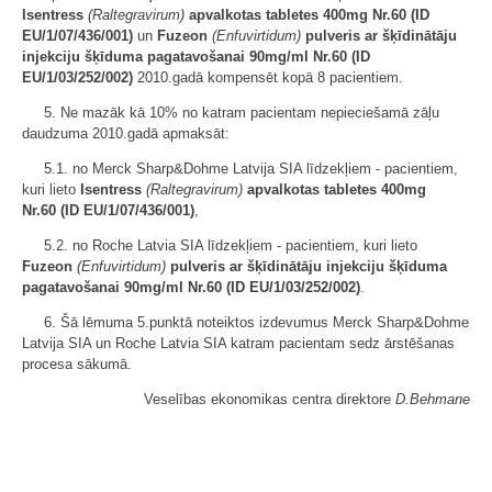
Isentress
(Raltegravirum)
apvalkotas tabletes 400mg Nr.60
(ID
EU/1/07/436/001)
un
Fuzeon
(Enfuvirtidum)
pulveris ar šķīdinātāju
injekciju šķīduma pagatavošanai 90mg/ml Nr.60 (ID
EU/1/03/252/002)
2010.gadā kompensēt kopā 8 pacientiem.
5. Ne mazāk kā 10% no katram pacientam nepieciešamā zāļu
daudzuma 2010.gadā apmaksāt:
5.1. no Merck Sharp&Dohme Latvija SIA līdzekļiem - pacientiem,
kuri lieto
Isentress
(Raltegravirum)
apvalkotas tabletes 400mg
Nr.60
(ID EU/1/07/436/001)
,
5.2. no Roche Latvia SIA līdzekļiem - pacientiem, kuri lieto
Fuzeon
(Enfuvirtidum)
pulveris ar šķīdinātāju injekciju šķīduma
pagatavošanai 90mg/ml Nr.60 (ID EU/1/03/252/002)
.
6. Šā lēmuma 5.punktā noteiktos izdevumus Merck Sharp&Dohme
Latvija SIA un Roche Latvia SIA katram pacientam sedz ārstēšanas
procesa sākumā.
Veselības ekonomikas centra direktore
D.Behmane