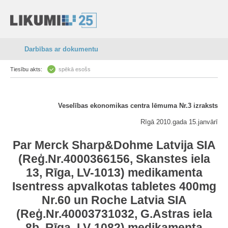
Darbības ar dokumentu
Tiesību akts:
spēkā esošs
Veselības ekonomikas centra lēmuma Nr.3 izraksts
Rīgā 2010.gada 15.janvārī
Par Merck Sharp&Dohme Latvija SIA
(Reģ.Nr.4000366156, Skanstes iela
13, Rīga, LV-1013) medikamenta
Isentress apvalkotas tabletes 400mg
Nr.60 un Roche Latvia SIA
(Reģ.Nr.40003731032, G.Astras iela
8b, Rīga, LV-1082) medikamenta