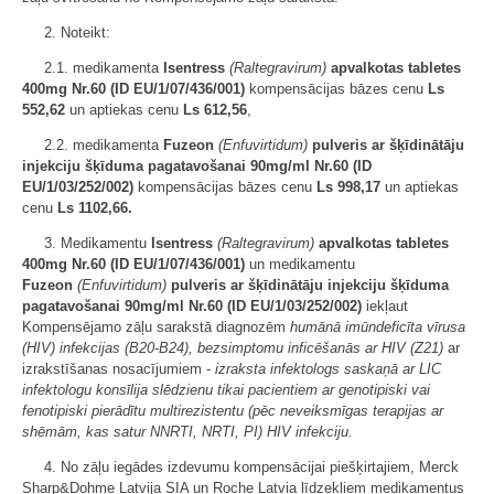
2. Noteikt:
2.1. medikamenta
Isentress
(Raltegravirum)
apvalkotas tabletes
400mg Nr.60 (ID EU/1/07/436/001)
kompensācijas bāzes cenu
Ls
552,62
un aptiekas cenu
Ls 612,56
,
2.2. medikamenta
Fuzeon
(Enfuvirtidum)
pulveris ar šķīdinātāju
injekciju šķīduma pagatavošanai 90mg/ml Nr.60 (ID
EU/1/03/252/002)
kompensācijas bāzes cenu
Ls 998,17
un aptiekas
cenu
Ls 1102,66.
3. Medikamentu
Isentress
(Raltegravirum)
apvalkotas tabletes
400mg Nr.60 (ID EU/1/07/436/001)
un medikamentu
Fuzeon
(Enfuvirtidum)
pulveris ar šķīdinātāju injekciju šķīduma
pagatavošanai 90mg/ml Nr.60 (ID EU/1/03/252/002)
iekļaut
Kompensējamo zāļu sarakstā diagnozēm
humānā imūndeficīta vīrusa
(HIV) infekcijas (B20-B24), bezsimptomu inficēšanās ar HIV (Z21)
ar
izrakstīšanas nosacījumiem -
izraksta infektologs saskaņā ar LIC
infektologu konsīlija slēdzienu tikai pacientiem ar genotipiski vai
fenotipiski pierādītu multirezistentu (pēc neveiksmīgas terapijas ar
shēmām, kas satur NNRTI, NRTI, PI) HIV infekciju.
4. No zāļu iegādes izdevumu kompensācijai piešķirtajiem, Merck
Sharp&Dohme Latvija SIA un Roche Latvia līdzekļiem medikamentus