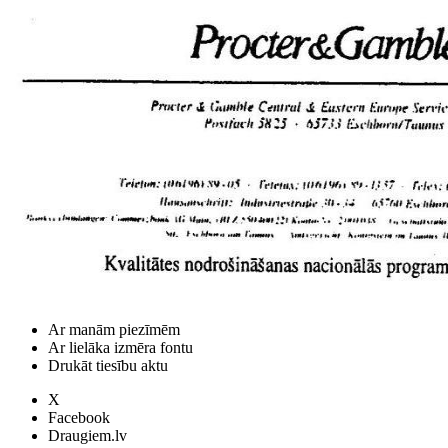
Ar manām piezīmēm
Ar lielāka izmēra fontu
Drukāt tiesību aktu
X
Facebook
Draugiem.lv