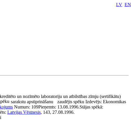
LV
EN
kreditēto un nozīmēto laboratoriju un atbilstības zīmju (sertifikātu)
spēku
sarakstu apstiprināšanu
zaudējis spēku
Izdevējs:
Ekonomikas
īkojums
Numurs:
109
Pieņemts:
13.08.1996.
Stājas spēkā:
ēts:
Latvijas Vēstnesis
, 143, 27.08.1996.
i