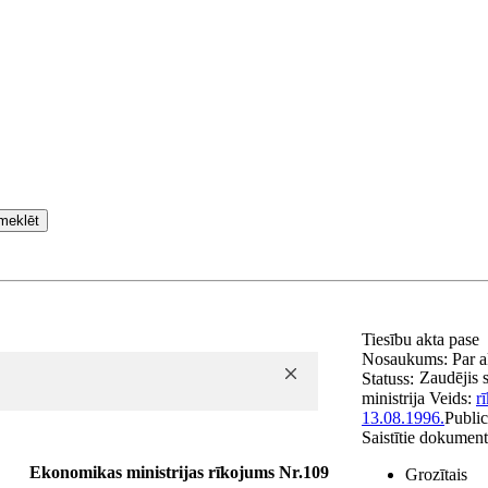
meklēt
Tiesību akta pase
Nosaukums:
Par a
Zaudējis 
Statuss:
ministrija
Veids:
r
13.08.1996.
Public
Saistītie dokument
Ekonomikas ministrijas rīkojums Nr.109
Grozītais