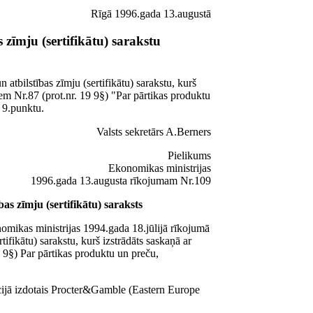
Rīgā 1996.gada 13.augustā
 zīmju (sertifikātu) sarakstu
atbilstības zīmju (sertifikātu) sarakstu, kurš
em Nr.87 (prot.nr. 19 9§) "Par pārtikas produktu
" 9.punktu.
Valsts sekretārs A.Berners
Pielikums
Ekonomikas ministrijas
1996.gada 13.augusta rīkojumam Nr.109
as zīmju (sertifikātu) saraksts
nomikas ministrijas 1994.gada 18.jūlijā rīkojumā
tifikātu) sarakstu, kurš izstrādāts saskaņā ar
 9§) Par pārtikas produktu un preču,
ācijā izdotais Procter&Gamble (Eastern Europe