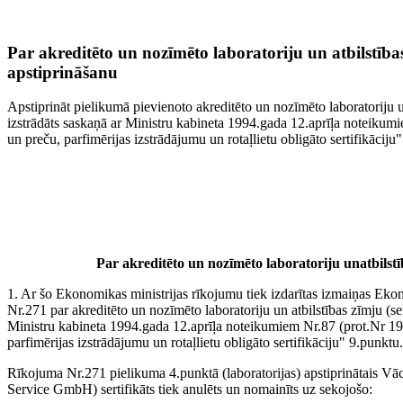
Par akreditēto un nozīmēto laboratoriju un atbilstības
apstiprināšanu
Apstiprināt pielikumā pievienoto akreditēto un nozīmēto laboratoriju un 
izstrādāts saskaņā ar Ministru kabineta 1994.gada 12.aprīļa noteikumi
un preču, parfimērijas izstrādājumu un rotaļlietu obligāto sertifikāciju
Par akreditēto un nozīmēto laboratoriju unatbilstīb
1. Ar šo Ekonomikas ministrijas rīkojumu tiek izdarītas izmaiņas Eko
Nr.271 par akreditēto un nozīmēto laboratoriju un atbilstības zīmju (ser
Ministru kabineta 1994.gada 12.aprīļa noteikumiem Nr.87 (prot.Nr 19
parfimērijas izstrādājumu un rotaļlietu obligāto sertifikāciju" 9.punktu.
Rīkojuma Nr.271 pielikuma 4.punktā (laboratorijas) apstiprinātais V
Service GmbH) sertifikāts tiek anulēts un nomainīts uz sekojošo: