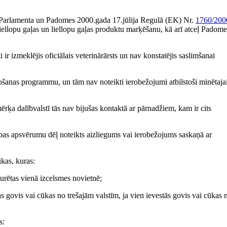
as Parlamenta un Padomes 2000.gada 17.jūlija Regulā (EK) Nr.
1760/200
 liellopu gaļas un liellopu gaļas produktu marķēšanu, kā arī atceļ Padome
 ir izmeklējis oficiālais veterinārārsts un nav konstatējis saslimšanai
rošanas programmu, un tām nav noteikti ierobežojumi atbilstoši minētaja
ērķa dalībvalstī tās nav bijušas kontaktā ar pārnadžiem, kam ir cits
lības apsvērumu dēļ noteikts aizliegums vai ierobežojums saskaņā ar
ūkas, kuras:
turētas vienā izcelsmes novietnē;
as govis vai cūkas no trešajām valstīm, ja vien ievestās govis vai cūkas 
s: