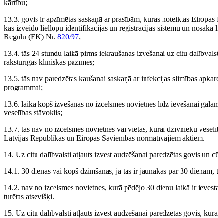
kārtību;
13.3. govis ir apzīmētas saskaņā ar prasībām, kuras noteiktas Eirop
kas izveido liellopu identifikācijas un reģistrācijas sistēmu un nosaka
Regulu (EK) Nr.
820/97
;
13.4. tās 24 stundu laikā pirms iekraušanas izvešanai uz citu dalībvalsti
raksturīgas klīniskās pazīmes;
13.5. tās nav paredzētas kaušanai saskaņā ar infekcijas slimības apka
programmai;
13.6. laikā kopš izvešanas no izcelsmes novietnes līdz ievešanai galam
veselības stāvoklis;
13.7. tās nav no izcelsmes novietnes vai vietas, kurai dzīvnieku vese
Latvijas Republikas un Eiropas Savienības normatīvajiem aktiem.
14. Uz citu dalībvalsti atļauts izvest audzēšanai paredzētas govis un c
14.1. 30 dienas vai kopš dzimšanas, ja tās ir jaunākas par 30 dienām, 
14.2. nav no izcelsmes novietnes, kurā pēdējo 30 dienu laikā ir ievest
turētas atsevišķi.
15. Uz citu dalībvalsti atļauts izvest audzēšanai paredzētas govis, kura