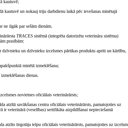
jā kautuvē;
ādā kautuvē un nokauj triju darbdienu laikā pēc ievešanas minētajā
tur ne ilgāk par sešām dienām.
rinārārsta
TRACES
sistēmā (integrēta datorizēta veterināra sistēma)
šādām prasībām:
 par dzīvnieku un dzīvnieku izcelsmes pārtikas produktu apriti un kārtību,
4.apakšpunktā minētā izmeklēšana;
s izmeklēšanas dienas.
izcelsmes novietnes oficiālais veterinārārsts;
ilda atzītā savākšanas centra oficiālais veterinārārsts, pamatojoties uz
 ir veterinārā (veselības) sertifikāta aizpildīšanai nepieciešamā
lda atzīto tirgotāja telpu oficiālais veterinārārsts, pamatojoties uz izcels