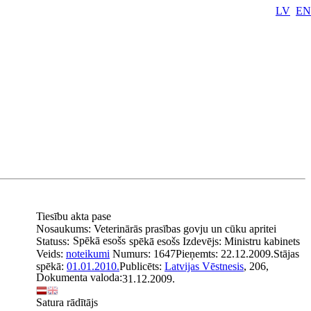
LV
EN
Tiesību akta pase
Nosaukums:
Veterinārās prasības govju un cūku apritei
Spēkā esošs
Statuss:
spēkā esošs
Izdevējs:
Ministru kabinets
Veids:
noteikumi
Numurs:
1647
Pieņemts:
22.12.2009.
Stājas
spēkā:
01.01.2010.
Publicēts:
Latvijas Vēstnesis
, 206,
Dokumenta valoda:
31.12.2009.
Satura rādītājs