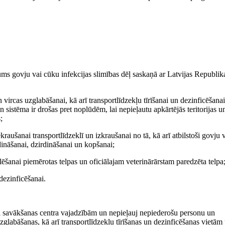
ojums govju vai cūku infekcijas slimības dēļ saskaņā ar Latvijas Republik
n vircas uzglabāšanai, kā arī transportlīdzekļu tīrīšanai un dezinficēšanai
sistēma ir drošas pret noplūdēm, lai nepieļautu apkārtējās teritorijas u
;
kraušanai transportlīdzeklī un izkraušanai no tā, kā arī atbilstoši govju 
dināšanai, dzirdināšanai un kopšanai;
lēšanai piemērotas telpas un oficiālajam veterinārārstam paredzēta telpa
 dezinficēšanai.
gi savākšanas centra vajadzībām un nepieļauj nepiederošu personu un
glabāšanas, kā arī transportlīdzekļu tīrīšanas un dezinficēšanas vietām