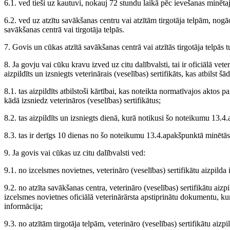
6.1. ved tieši uz kautuvi, nokauj 72 stundu laikā pēc ievešanas minēta
6.2. ved uz atzītu savākšanas centru vai atzītām tirgotāja telpām, nog
savākšanas centrā vai tirgotāja telpās.
7. Govis un cūkas atzītā savākšanas centrā vai atzītās tirgotāja telpās 
8. Ja govju vai cūku kravu izved uz citu dalībvalsti, tai ir oficiālā vete
aizpildīts un izsniegts veterinārais (veselības) sertifikāts, kas atbilst 
8.1. tas aizpildīts atbilstoši kārtībai, kas noteikta normatīvajos aktos
kādā izsniedz veterināros (veselības) sertifikātus;
8.2. tas aizpildīts un izsniegts dienā, kurā notikusi šo noteikumu 13.
8.3. tas ir derīgs 10 dienas no šo noteikumu 13.4.apakšpunktā minētā
9. Ja govis vai cūkas uz citu dalībvalsti ved:
9.1. no izcelsmes novietnes, veterināro (veselības) sertifikātu aizpilda 
9.2. no atzīta savākšanas centra, veterināro (veselības) sertifikātu aizp
izcelsmes novietnes oficiālā veterinārārsta apstiprinātu dokumentu, kurā
informācija;
9.3. no atzītām tirgotāja telpām, veterināro (veselības) sertifikātu aizpi