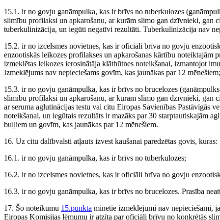
15.1. ir no govju ganāmpulka, kas ir brīvs no tuberkulozes (ganāmpulks
slimību profilaksi un apkarošanu, ar kurām slimo gan dzīvnieki, gan c
tuberkulinizācija, un iegūti negatīvi rezultāti. Tuberkulinizācija nav
15.2. ir no izcelsmes novietnes, kas ir oficiāli brīva no govju enzooti
enzootiskās leikozes profilakses un apkarošanas kārtību noteiktajām p
izmeklētas leikozes ierosinātāja klātbūtnes noteikšanai, izmantojot imun
Izmeklējums nav nepieciešams govīm, kas jaunākas par 12 mēnešiem
15.3. ir no govju ganāmpulka, kas ir brīvs no brucelozes (ganāmpulks, 
slimību profilaksi un apkarošanu, ar kurām slimo gan dzīvnieki, gan c
ar seruma aglutinācijas testu vai citu Eiropas Savienības Pastāvīgās ve
noteikšanai, un iegūtais rezultāts ir mazāks par 30 starptautiskajām a
buļļiem un govīm, kas jaunākas par 12 mēnešiem.
16. Uz citu dalībvalsti atļauts izvest kaušanai paredzētas govis, kuras:
16.1. ir no govju ganāmpulka, kas ir brīvs no tuberkulozes;
16.2. ir no izcelsmes novietnes, kas ir oficiāli brīva no govju enzootis
16.3. ir no govju ganāmpulka, kas ir brīvs no brucelozes. Prasība neat
17. Šo noteikumu
15.punktā
minētie izmeklējumi nav nepieciešami, ja L
Eiropas Komisijas lēmumu ir atzīta par oficiāli brīvu no konkrētās sli