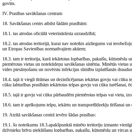
govīm.
IV. Prasības savākšanas centram
18. Savākšanas centrs atbilst šādām prasībām:
18.1. tas atrodas oficiālā veterinārārsta uzraudzībā;
18.2. tas atrodas teritorijā, kurai nav noteikts aizliegums vai ierobež
un Eiropas Savienības normatīvajiem aktiem;
18.3. tam ir teritorija, kurā iekārtotas lopbarības, pakaišu, kūtsmēslu u
piemērotas vietas un notekūdeņu savākšanas sistēma. Minētās vietas un 
vides piesārņošanu un novērstu infekcijas slimību izplatīšanās draudus
18.4. tajā ir viegli tīrāmas un dezinficējamas iekārtas govju vai cūku ie
cūku labturības prasībām iekārtotas telpas govju vai cūku turēšanai, ē
18.5. tajā ir govju vai cūku pārbaudēm piemērotas telpas vai vieta, izo
18.6. tam ir aprīkojums telpu, iekārtu un transportlīdzekļu tīrīšanai un
19. Atzītā savākšanas centrā ievēro šādas prasības:
19.1. šo noteikumu 18.3.apakšpunktā minēto teritoriju izmanto vienī
dzīvnieku brīvu piekļūšanu lopbarības, pakaišu, kūtsmēslu un vircas uz