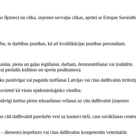
us
šķirnes) un cūku, izņemot savvaļas cūkas, apritei ar Eiropas Savienīb
ību, to darbības prasības, kā arī kvalifikācijas prasības personālam.
vaislai, piena un gaļas iegūšanai, darbam, demonstrēšanai vai izstādēm
ai piedalās kultūras un sporta pasākumos);
pastāvīgai vai pagaidu turēšanai Latvijas vai citas dalībvalsts teritorij
novietnē kā vienu epidemioloģisko vienību;
tāvīgi turētas pirms iekraušanas vešanai uz citu dalībvalsti (izņemot
s citā dalībvalstī paredzēts vest uz kautuvi tieši, caur savākšanas centru
k – dienests) inspektors vai citas dalībvalsts kompetentās veterinārās