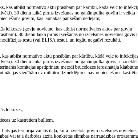
, kas atbilst normatīvo aktu prasībām par kārtību, kādā veic to infekci
ilvēki). 30 dienu laikā pirms izvešanas no ganāmpulka govīm ir veikta
 nepieciešama govīm, kas jaunākas par sešām nedēļām;
skās leikozes (govju novietne, kas atbilst normatīvajos aktos par govju
rasībām). 30 dienu laikā pirms izvešanas no izcelsmes novietnes govis i
odifūzijas testu (vai ELISA testu), un iegūti negatīvi rezultāti.
;
kas atbilst normatīvo aktu prasībām par kārtību, kādā veic to infekcija
ilvēki). 30 dienu laikā pirms izvešanas no ganāmpulka govis ir izmeklēt
terinārās komitejas apstiprinātu metodi brucelozes ierosinātāja klātbūtne
glutinācijas vienībām uz mililitru. Izmeklējums nav nepieciešams kastrēt
kās leikozes;
tiecas uz kastrētiem buļļiem.
atvijas teritorija vai tās daļa, kurā izvietota govju izcelsmes novietne, 
mības vai tajā darbojas atzīta konkrētās slimības pārraudzības programm