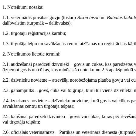
1. Noteikumi nosaka:
1.1. veterinārās prasības govju (tostarp
Bison bison
un
Bubalus bubal
dalībvalstīm (turpmāk – dalībvalsts);
1.2. tirgotāju reģistrācijas kārtību;
1.3. tirgotāja telpu un savākšanas centru atzīšanas un reģistrācijas kārt
2. Noteikumos lietotie termini:
2.1. audzēšanai paredzēti dzīvnieki – govis un cūkas, kas paredzētas 
(izņemot govis un cūkas, kas minētas šo noteikumu 2.5.apakšpunktā v
2.2. dzīvnieku novietne – atsevišķi norobežojama platība govju vai cūku 
2.3. ganāmpulks – govs, cūka vai to grupa, kuru tur vienā dzīvnieku 
2.4. izcelsmes novietne – dzīvnieku novietne, kurā govis vai cūkas pas
savākšanas centru un tirgotāja telpas);
2.5. kaušanai paredzēti dzīvnieki – govis vai cūkas, kuras pēc ievešana
vai tirgotāja telpām;
2.6. oficiālais veterinārārsts – Pārtikas un veterinārā dienesta (turpmā