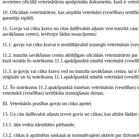
novietnes oficiālā veterinārārsta apstiprinātu dokumentu, kurā ir veteri
10. Oficiālais veterinārārsts, kas aizpilda veterināro (veselības) serti
garantiju izpildi.
11. Govju vai cūku kravu no citas dalībvalsts atļauts vest tranzītā caur 
savākšanas centrs), ievērojot šādus nosacījumus:
11.1. govju vai cūku kravai ir nosūtītājvalstī izsniegts veterinārais (ves
11.2. tranzīta savākšanas centra atbildīgais oficiālais veterinārārsts pa
kurā norāda šo noteikumu 11.1.apakšpunktā minētā veterinārā (veselīb
11.3. ja govju vai cūku kravu ved no tranzīta savākšanas centra, tai ir
oriģināls un šo noteikumu 11.1.apakšpunktā minētā veterinārā (veselības
12. Šo noteikumu 11.2.apakšpunktā minētais veterinārais (veselības) s
veterinārā (veselības) sertifikāta izsniegšanas dienas.
III. Veterinārās prasības govju un cūku apritei
13. Uz citu dalībvalsti atļauts izvest govis un cūkas, kas atbilst šādām
13.1. tām veikta identitātes pārbaude;
13.2. cūkas ir apzīmētas saskaņā ar normatīvajiem aktiem par dzīvni