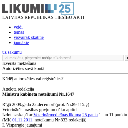
LATVIJAS REPUBLIKAS TIESĪBU AKTI
veidi
tēmas
visvairāk skatītie
jaunākie
uz sākumu
Izvērstā meklēšana
Autorizēties savā kontā
Kādēļ autorizēties vai reģistrēties?
Attēlotā redakcija
Ministru kabineta noteikumi Nr.1647
Rīgā 2009.gada 22.decembrī (prot. Nr.89 115.§)
Veterinārās prasības govju un cūku apritei
Izdoti saskaņā ar
Veterinārmedicīnas likuma
25.panta
1. un 11.punktu
(MK
01.11.2011.
noteikumu Nr.833 redakcijā)
I. Vispārīgie jautājumi