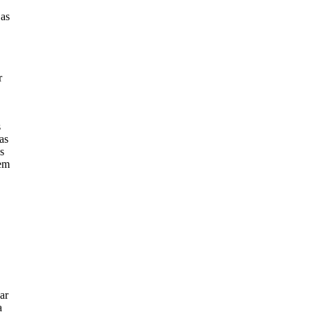
jas
r
s
as
s
iem
ar
a