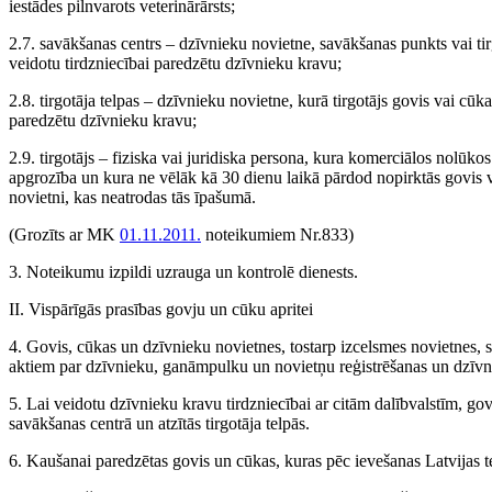
iestādes pilnvarots veterinārārsts;
2.7. savākšanas centrs – dzīvnieku novietne, savākšanas punkts vai t
veidotu tirdzniecībai paredzētu dzīvnieku kravu;
2.8. tirgotāja telpas – dzīvnieku novietne, kurā tirgotājs govis vai c
paredzētu dzīvnieku kravu;
2.9. tirgotājs – fiziska vai juridiska persona, kura komerciālos nolūko
apgrozība un kura ne vēlāk kā 30 dienu laikā pārdod nopirktās govis v
novietni, kas neatrodas tās īpašumā.
(Grozīts ar MK
01.11.2011.
noteikumiem Nr.833)
3. Noteikumu izpildi uzrauga un kontrolē dienests.
II. Vispārīgās prasības govju un cūku apritei
4. Govis, cūkas un dzīvnieku novietnes, tostarp izcelsmes novietnes, s
aktiem par dzīvnieku, ganāmpulku un novietņu reģistrēšanas un dzīvn
5. Lai veidotu dzīvnieku kravu tirdzniecībai ar citām dalībvalstīm, g
savākšanas centrā un atzītās tirgotāja telpās.
6. Kaušanai paredzētas govis un cūkas, kuras pēc ievešanas Latvijas ter