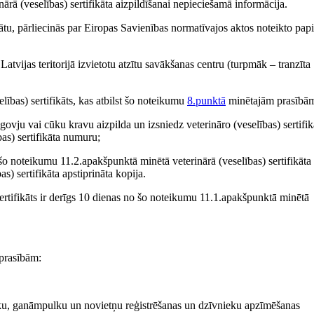
nārā (veselības) sertifikāta aizpildīšanai nepieciešamā informācija.
fikātu, pārliecinās par Eiropas Savienības normatīvajos aktos noteikto pap
Latvijas teritorijā izvietotu atzītu savākšanas centru (turpmāk – tranzīta
elības) sertifikāts, kas atbilst šo noteikumu
8.punktā
minētajām prasībā
r govju vai cūku kravu aizpilda un izsniedz veterināro (veselības) sertifik
as) sertifikāta numuru;
 šo noteikumu 11.2.apakšpunktā minētā veterinārā (veselības) sertifikāta
) sertifikāta apstiprināta kopija.
ertifikāts ir derīgs 10 dienas no šo noteikumu 11.1.apakšpunktā minētā
 prasībām:
eku, ganāmpulku un novietņu reģistrēšanas un dzīvnieku apzīmēšanas