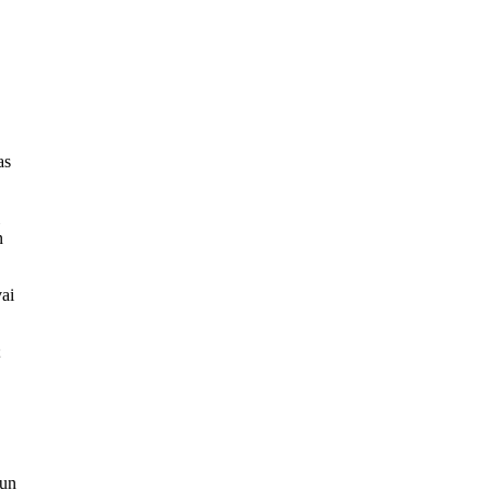
as
n
vai
;
 un