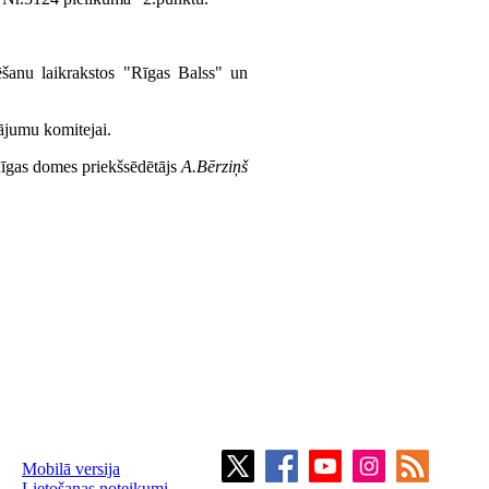
šanu laikrakstos "Rīgas Balss" un
ājumu komitejai.
īgas domes priekšsēdētājs
A.Bērziņš
Mobilā versija
Lietošanas noteikumi