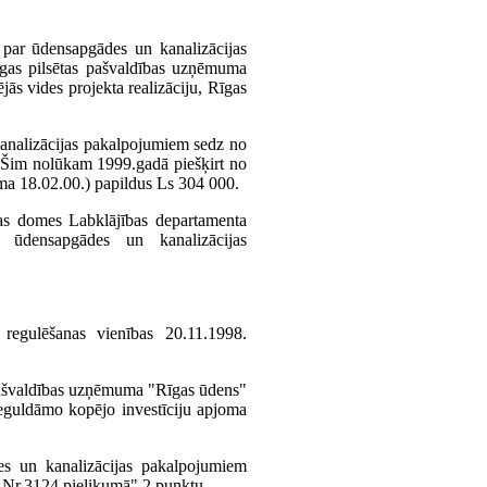
 par ūdensapgādes un kanalizācijas
gas pilsētas pašvaldības uzņēmuma
ās vides projekta realizāciju, Rīgas
kanalizācijas pakalpojumiem sedz no
i. Šim nolūkam 1999.gadā piešķirt no
ma 18.02.00.) papildus Ls 304 000.
īgas domes Labklājības departamenta
 ūdensapgādes un kanalizācijas
egulēšanas vienības 20.11.1998.
pašvaldības uzņēmuma "Rīgas ūdens"
ieguldāmo kopējo investīciju apjoma
s un kanalizācijas pakalpojumiem
Nr.3124 pielikumā" 2.punktu.