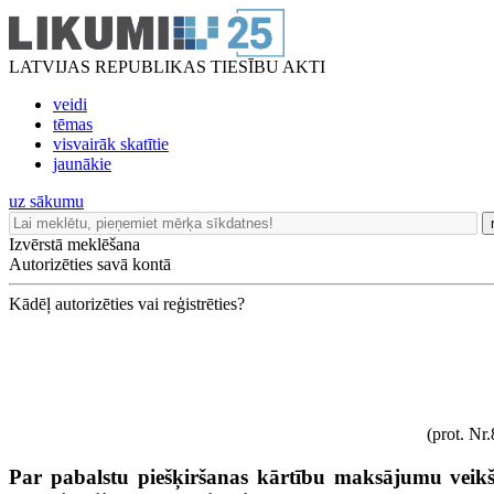
LATVIJAS REPUBLIKAS TIESĪBU AKTI
veidi
tēmas
visvairāk skatītie
jaunākie
uz sākumu
Izvērstā meklēšana
Autorizēties savā kontā
Kādēļ autorizēties vai reģistrēties?
(prot. Nr
Par pabalstu piešķiršanas kārtību maksājumu veik