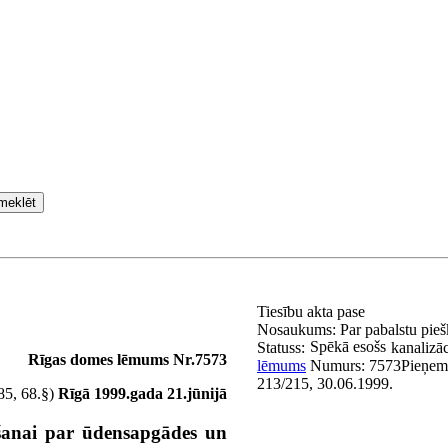
meklēt
Tiesību akta pase
Nosaukums:
Par pabalstu pie
Spēkā esošs
Statuss:
kanalizā
Rīgas domes lēmums Nr.7573
lēmums
Numurs:
7573
Pieņem
213/215, 30.06.1999.
.85, 68.§)
Rīgā 1999.gada 21.jūnijā
šanai par ūdensapgādes un