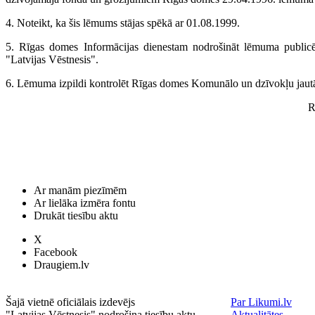
4. Noteikt, ka šis lēmums stājas spēkā ar 01.08.1999.
5. Rīgas domes Informācijas dienestam nodrošināt lēmuma publicē
"Latvijas Vēstnesis".
6. Lēmuma izpildi kontrolēt Rīgas domes Komunālo un dzīvokļu jaut
R
Ar manām piezīmēm
Ar lielāka izmēra fontu
Drukāt tiesību aktu
X
Facebook
Draugiem.lv
Šajā vietnē oficiālais izdevējs
Par Likumi.lv
"Latvijas Vēstnesis" nodrošina tiesību aktu
Aktualitātes