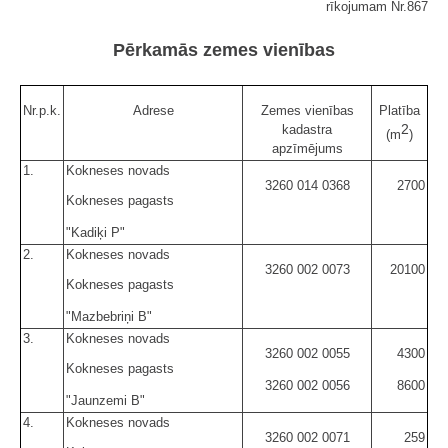
rīkojumam Nr.867
Pērkamās zemes vienības
Nr.p.k.
Adrese
Zemes vienības
Platība
2
kadastra
(m
)
apzīmējums
1.
Kokneses novads
3260 014 0368
2700
Kokneses pagasts
"Kadiķi P"
2.
Kokneses novads
3260 002 0073
20100
Kokneses pagasts
"Mazbebriņi B"
3.
Kokneses novads
3260 002 0055
4300
Kokneses pagasts
3260 002 0056
8600
"Jaunzemi B"
4.
Kokneses novads
3260 002 0071
259