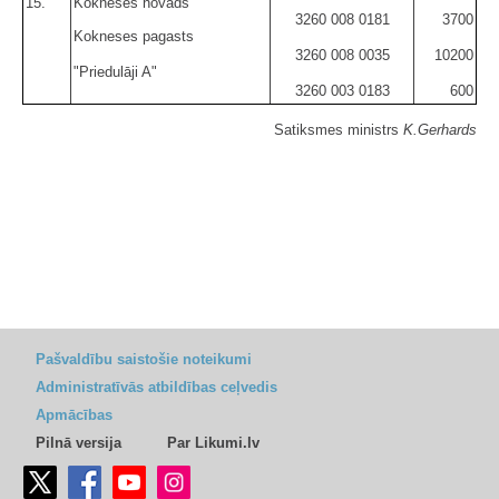
15.
Kokneses novads
3260 008 0181
3700
Kokneses pagasts
3260 008 0035
10200
"Priedulāji A"
3260 003 0183
600
Satiksmes ministrs
K.Gerhards
Pašvaldību saistošie noteikumi
Administratīvās atbildības ceļvedis
Apmācības
Pilnā versija
Par Likumi.lv