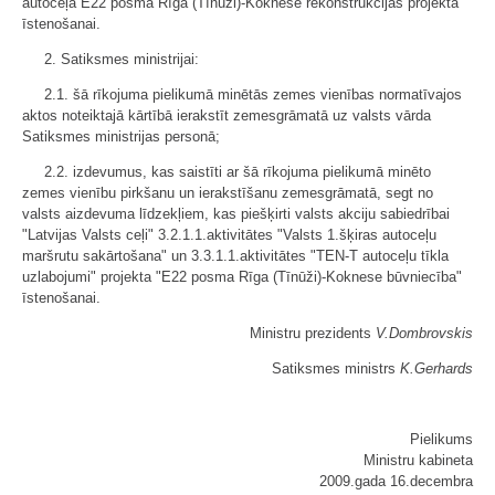
autoceļa E22 posma Rīga (Tīnūži)-Koknese rekonstrukcijas projekta
īstenošanai.
2. Satiksmes ministrijai:
2.1. šā rīkojuma pielikumā minētās zemes vienības normatīvajos
aktos noteiktajā kārtībā ierakstīt zemesgrāmatā uz valsts vārda
Satiksmes ministrijas personā;
2.2. izdevumus, kas saistīti ar šā rīkojuma pielikumā minēto
zemes vienību pirkšanu un ierakstīšanu zemesgrāmatā, segt no
valsts aizdevuma līdzekļiem, kas piešķirti valsts akciju sabiedrībai
"Latvijas Valsts ceļi" 3.2.1.1.aktivitātes "Valsts 1.šķiras autoceļu
maršrutu sakārtošana" un 3.3.1.1.aktivitātes "TEN-T autoceļu tīkla
uzlabojumi" projekta "E22 posma Rīga (Tīnūži)-Koknese būvniecība"
īstenošanai.
Ministru prezidents
V.Dombrovskis
Satiksmes ministrs
K.Gerhards
Pielikums
Ministru kabineta
2009.gada 16.decembra