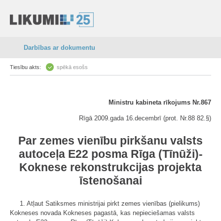
Darbības ar dokumentu
Tiesību akts:
spēkā esošs
Ministru kabineta rīkojums Nr.867
Rīgā 2009.gada 16.decembrī (prot. Nr.88 82.§)
Par zemes vienību pirkšanu valsts
autoceļa E22 posma Rīga (Tīnūži)-
Koknese rekonstrukcijas projekta
īstenošanai
1. Atļaut Satiksmes ministrijai pirkt zemes vienības (pielikums)
Kokneses novada Kokneses pagastā, kas nepieciešamas valsts