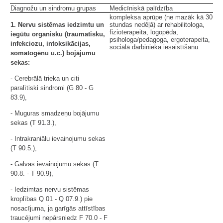
Diagnožu un sindromu grupas
Medicīniskā palīdzība
kompleksa aprūpe (ne mazāk kā 30
1. Nervu sistēmas iedzimtu un
stundas nedēļā) ar rehabilitologa,
fizioterapeita, logopēda,
iegūtu organisku (traumatisku,
psihologa/pedagoga, ergoterapeita,
infekciozu, intoksikācijas,
sociālā darbinieka iesaistīšanu
somatogēnu u.c.) bojājumu
sekas:
- Cerebrālā trieka un citi
paralītiski sindromi (G 80 - G
83.9),
- Muguras smadzeņu bojājumu
sekas (T 91.3.),
- Intrakraniālu ievainojumu sekas
(T 90.5.),
- Galvas ievainojumu sekas (T
90.8. - T 90.9),
- Iedzimtas nervu sistēmas
kroplības Q 01 - Q 07.9.) pie
nosacījuma, ja garīgās attīstības
traucējumi nepārsniedz F 70.0 - F