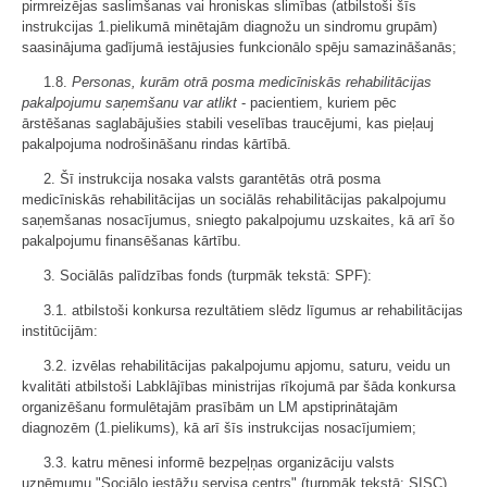
pirmreizējas saslimšanas vai hroniskas slimības (atbilstoši šīs
instrukcijas 1.pielikumā minētajām diagnožu un sindromu grupām)
saasinājuma gadījumā iestājusies funkcionālo spēju samazināšanās;
1.8.
Personas, kurām otrā posma medicīniskās rehabilitācijas
pakalpojumu saņemšanu var atlikt
- pacientiem, kuriem pēc
ārstēšanas saglabājušies stabili veselības traucējumi, kas pieļauj
pakalpojuma nodrošināšanu rindas kārtībā.
2. Šī instrukcija nosaka valsts garantētās otrā posma
medicīniskās rehabilitācijas un sociālās rehabilitācijas pakalpojumu
saņemšanas nosacījumus, sniegto pakalpojumu uzskaites, kā arī šo
pakalpojumu finansēšanas kārtību.
3. Sociālās palīdzības fonds (turpmāk tekstā: SPF):
3.1. atbilstoši konkursa rezultātiem slēdz līgumus ar rehabilitācijas
institūcijām:
3.2. izvēlas rehabilitācijas pakalpojumu apjomu, saturu, veidu un
kvalitāti atbilstoši Labklājības ministrijas rīkojumā par šāda konkursa
organizēšanu formulētajām prasībām un LM apstiprinātajām
diagnozēm (1.pielikums), kā arī šīs instrukcijas nosacījumiem;
3.3. katru mēnesi informē bezpeļņas organizāciju valsts
uzņēmumu "Sociālo iestāžu servisa centrs" (turpmāk tekstā: SISC)