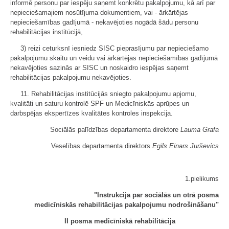
informē personu par iespēju saņemt konkrētu pakalpojumu, kā arī par
nepieciešamajiem nosūtījuma dokumentiem, vai - ārkārtējas
nepieciešamības gadījumā - nekavējoties nogādā šādu personu
rehabilitācijas institūcijā,
3) reizi ceturksnī iesniedz SISC pieprasījumu par nepieciešamo
pakalpojumu skaitu un veidu vai ārkārtējas nepieciešamības gadījumā
nekavējoties sazinās ar SISC un noskaidro iespējas saņemt
rehabilitācijas pakalpojumu nekavējoties.
11. Rehabilitācijas institūcijās sniegto pakalpojumu apjomu,
kvalitāti un saturu kontrolē SPF un Medicīniskās aprūpes un
darbspējas ekspertīzes kvalitātes kontroles inspekcija.
Sociālās palīdzības departamenta direktore
Lauma Grafa
Veselības departamenta direktors
Egīls Einars Jurševics
1.pielikums
"Instrukcija par sociālās un otrā posma
medicīniskās rehabilitācijas pakalpojumu nodrošināšanu"
II posma medicīniskā rehabilitācija