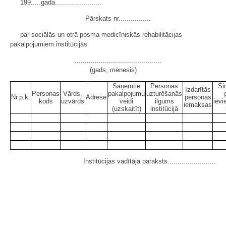
199.....gada.......................
Pārskats nr................
par sociālās un otrā posma medicīniskās rehabilitācijas
pakalpojumiem institūcijās
...........................................
(gads, mēnesis)
Saņemtie
Personas
Si
Izdarītās
Personas
Vārds,
pakalpojumu
uzturēšanās
Nr.p.k.
Adrese
personas
kods
uzvārds
veidi
ilgums
ievi
iemaksas
(uzskaitīt)
institūcijā
Institūcijas vadītāja paraksts........................