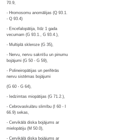
70.9,
- Hromosomu anomālijas (Q 93.1.
- Q 93.4)
- Encefalopātija, līdz 1 gada
vecumam (G 93.1., G 93.4.),
- Multiplā skleroze (G 35),
- Nervu, nervu saknīšu un pinumu
bojājumi (G 50 - G 59),
- Polineiropātijas un perifērās
nervu sistēmas bojājumi
(G 60 - G 64),
- Iedzimtas miopātijas (G 71.2.),
- Cebrovaskulāru slimību (I 60 - I
66.9) sekas,
- Cervikālā diska bojājums ar
mielopātiju (M 50.0),
- Cervikālā diska bojājums ar