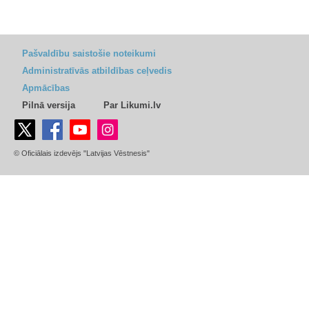
Pašvaldību saistošie noteikumi
Administratīvās atbildības ceļvedis
Apmācības
Pilnā versija
Par Likumi.lv
© Oficiālais izdevējs "Latvijas Vēstnesis"