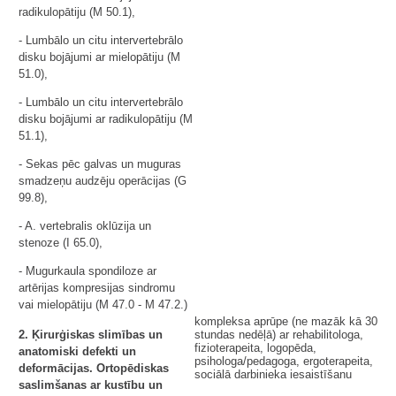
radikulopātiju (M 50.1),
- Lumbālo un citu intervertebrālo
disku bojājumi ar mielopātiju (M
51.0),
- Lumbālo un citu intervertebrālo
disku bojājumi ar radikulopātiju (M
51.1),
- Sekas pēc galvas un muguras
smadzeņu audzēju operācijas (G
99.8),
- A. vertebralis oklūzija un
stenoze (I 65.0),
- Mugurkaula spondiloze ar
artērijas kompresijas sindromu
vai mielopātiju (M 47.0 - M 47.2.)
kompleksa aprūpe (ne mazāk kā 30
2. Ķirurģiskas slimības un
stundas nedēļā) ar rehabilitologa,
fizioterapeita, logopēda,
anatomiski defekti un
psihologa/pedagoga, ergoterapeita,
deformācijas. Ortopēdiskas
sociālā darbinieka iesaistīšanu
saslimšanas ar kustību un