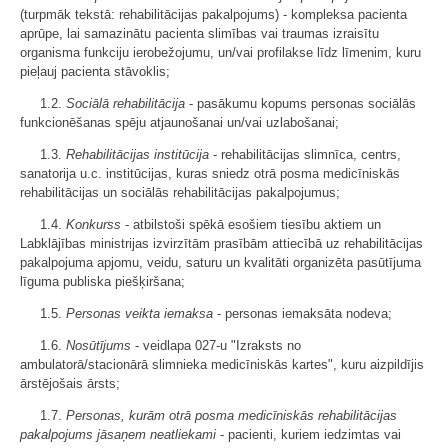
(turpmāk tekstā: rehabilitācijas pakalpojums) - kompleksa pacienta
aprūpe, lai samazinātu pacienta slimības vai traumas izraisītu
organisma funkciju ierobežojumu, un/vai profilakse līdz līmenim, kuru
pieļauj pacienta stāvoklis;
1.2.
Sociālā rehabilitācija
- pasākumu kopums personas sociālās
funkcionēšanas spēju atjaunošanai un/vai uzlabošanai;
1.3.
Rehabilitācijas institūcija
- rehabilitācijas slimnīca, centrs,
sanatorija u.c. institūcijas, kuras sniedz otrā posma medicīniskās
rehabilitācijas un sociālās rehabilitācijas pakalpojumus;
1.4.
Konkurss
- atbilstoši spēkā esošiem tiesību aktiem un
Labklājības ministrijas izvirzītām prasībām attiecībā uz rehabilitācijas
pakalpojuma apjomu, veidu, saturu un kvalitāti organizēta pasūtījuma
līguma publiska piešķiršana;
1.5.
Personas veikta iemaksa
- personas iemaksāta nodeva;
1.6.
Nosūtījums
- veidlapa 027-u "Izraksts no
ambulatorā/stacionārā slimnieka medicīniskās kartes", kuru aizpildījis
ārstējošais ārsts;
1.7.
Personas, kurām otrā posma medicīniskās rehabilitācijas
pakalpojums jāsaņem neatliekami
- pacienti, kuriem iedzimtas vai