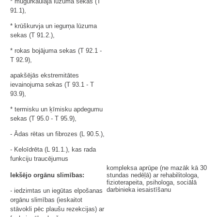
* mugurkaulāja lūzuma sekas (T
91.1),
* krūškurvja un iegurņa lūzuma
sekas (T 91.2.),
* rokas bojājuma sekas (T 92.1 -
T 92.9),
apakšējās ekstremitātes
ievainojuma sekas (T 93.1 - T
93.9),
* termisku un ķīmisku apdegumu
sekas (T 95.0 - T 95.9),
- Ādas rētas un fibrozes (L 90.5.),
- Keloīdrēta (L 91.1.), kas rada
funkciju traucējumus
kompleksa aprūpe (ne mazāk kā 30
Iekšējo orgānu slimības:
stundas nedēļā) ar rehabilitologa,
fizioterapeita, psihologa, sociālā
darbinieka iesaistīšanu
- iedzimtas un iegūtas elpošanas
orgānu slimības (ieskaitot
stāvokli pēc plaušu rezekcijas) ar