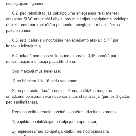
noslēgtajiem līgumiem;
6.2. pēc rehabilitācijas pakalpojuma sniegšanas reizi mēnesī
atskaitās SISC atbilstoši Labklājības ministrijas apstiprinātai veidlapai
(2.pielikums) par konkrētām personām sniegtajiem rehabilitācijas
pakalpojumiem;
6.3. reizi ceturksnī nodrošina nepieciešamo atskaiti SPF par
līdzekļu izlietojumu;
6.4. iekasē personas veiktas iemaksas Ls 0,45 apmērā par
rehabilitācijas institūcijā pavadīto dienu.
Šos maksājumus neiekasē:
1) no bērniem līdz 16 gadu vecumam,
2) no personām, kurām nepieciešama palīdzība muguras
smadzeņu bojājuma seku novēršanai vai stabilizācijai (pirmos 3 gadus
pēc saslimšanas).
Personu veikto iemaksu veidā iekasētos līdzekļus izmanto:
1) papildu rehabilitācijas pakalpojumu apmaksai,
2) nepieciešamās aprūpētāja klātbūtnes nodrošināšanai