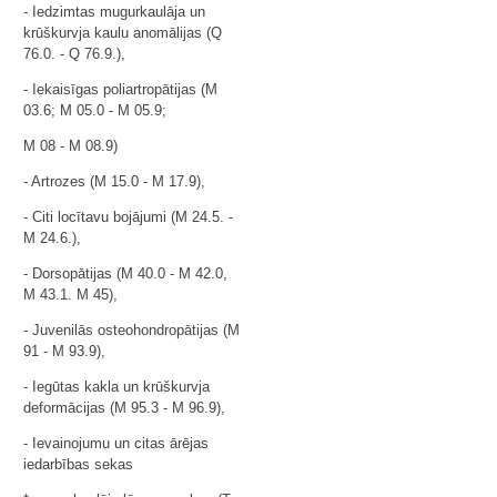
- Iedzimtas mugurkaulāja un
krūškurvja kaulu anomālijas (Q
76.0. - Q 76.9.),
- Iekaisīgas poliartropātijas (M
03.6; M 05.0 - M 05.9;
M 08 - M 08.9)
- Artrozes (M 15.0 - M 17.9),
- Citi locītavu bojājumi (M 24.5. -
M 24.6.),
- Dorsopātijas (M 40.0 - M 42.0,
M 43.1. M 45),
- Juvenilās osteohondropātijas (M
91 - M 93.9),
- Iegūtas kakla un krūškurvja
deformācijas (M 95.3 - M 96.9),
- Ievainojumu un citas ārējas
iedarbības sekas