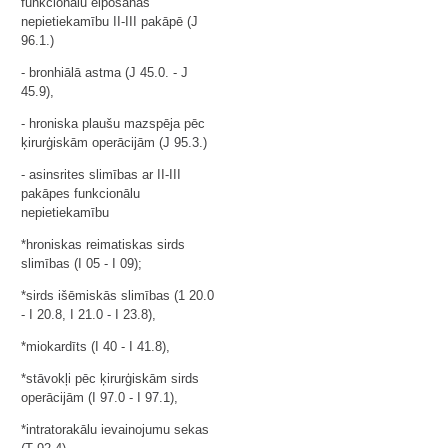
funkcionālu elpošanas
nepietiekamību II-III pakāpē (J
96.1.)
- bronhiālā astma (J 45.0. - J
45.9),
- hroniska plaušu mazspēja pēc
ķirurģiskām operācijām (J 95.3.)
- asinsrites slimības ar II-III
pakāpes funkcionālu
nepietiekamību
*hroniskas reimatiskas sirds
slimības (I 05 - I 09);
*sirds išēmiskās slimības (1 20.0
- I 20.8, I 21.0 - I 23.8),
*miokardīts (I 40 - I 41.8),
*stāvokļi pēc ķirurģiskām sirds
operācijām (I 97.0 - I 97.1),
*intratorakālu ievainojumu sekas