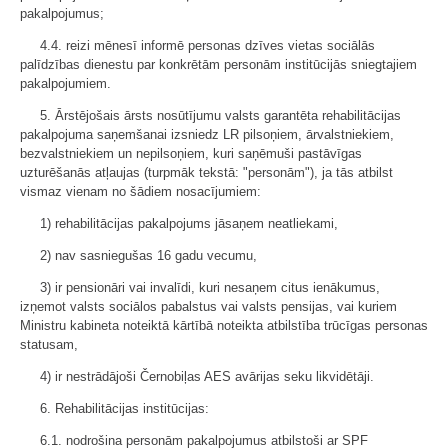
pakalpojumus;
4.4. reizi mēnesī informē personas dzīves vietas sociālās
palīdzības dienestu par konkrētām personām institūcijās sniegtajiem
pakalpojumiem.
5. Ārstējošais ārsts nosūtījumu valsts garantēta rehabilitācijas
pakalpojuma saņemšanai izsniedz LR pilsoņiem, ārvalstniekiem,
bezvalstniekiem un nepilsoņiem, kuri saņēmuši pastāvīgas
uzturēšanās atļaujas (turpmāk tekstā: "personām"), ja tās atbilst
vismaz vienam no šādiem nosacījumiem:
1) rehabilitācijas pakalpojums jāsaņem neatliekami,
2) nav sasniegušas 16 gadu vecumu,
3) ir pensionāri vai invalīdi, kuri nesaņem citus ienākumus,
izņemot valsts sociālos pabalstus vai valsts pensijas, vai kuriem
Ministru kabineta noteiktā kārtībā noteikta atbilstība trūcīgas personas
statusam,
4) ir nestrādājoši Černobiļas AES avārijas seku likvidētāji.
6. Rehabilitācijas institūcijas:
6.1. nodrošina personām pakalpojumus atbilstoši ar SPF