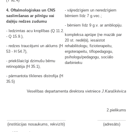
(T 92.4)
4. Oftalmoloģiskas un CNS
- vājredzīgiem un neredzīgiem
saslimšanas ar pilnīgu vai
bērniem līdz 7 g.vec.;
daļēju redzes zudumu
- bērniem līdz 9 g.v. ar ambliopiju.
- Iedzimtas acu kroplības (Q 11.2.
kompleksa aprūpe (ne mazāk par
- Q 15.9.),
20 st. nedēļā), iesaistot
- redzes traucējumi un aklums (H
rehabilitologu, fizioterapeitu,
53 - H 54.7),
ergoterapeitu, tiflopedagogu,
psihologu/pedagogu, sociālo
- priekšlaicīgi dzimušu bērnu
darbinieku
retinopātija (H 35.1),
- pārmantota tīklenes distrofija (H
35.5)
Veselības departamenta direktora vietniece
J.Karaškēvica
2.pielikums
..................................................
........................
(institūcijas nosaukums, rekvizīti)
(adresāts)