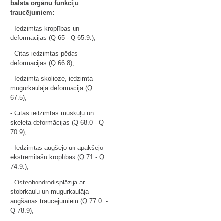
balsta orgānu funkciju
traucējumiem:
- Iedzimtas kroplības un
deformācijas (Q 65 - Q 65.9.),
- Citas iedzimtas pēdas
deformācijas (Q 66.8),
- Iedzimta skolioze, iedzimta
mugurkaulāja deformācija (Q
67.5),
- Citas iedzimtas muskuļu un
skeleta deformācijas (Q 68.0 - Q
70.9),
- Iedzimtas augšējo un apakšējo
ekstremitāšu kroplības (Q 71 - Q
74.9.),
- Osteohondrodisplāzija ar
stobrkaulu un mugurkaulāja
augšanas traucējumiem (Q 77.0. -
Q 78.9),