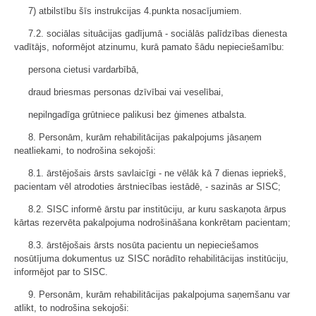
7) atbilstību šīs instrukcijas 4.punkta nosacījumiem.
7.2. sociālas situācijas gadījumā - sociālās palīdzības dienesta
vadītājs, noformējot atzinumu, kurā pamato šādu nepieciešamību:
persona cietusi vardarbībā,
draud briesmas personas dzīvībai vai veselībai,
nepilngadīga grūtniece palikusi bez ģimenes atbalsta.
8. Personām, kurām rehabilitācijas pakalpojums jāsaņem
neatliekami, to nodrošina sekojoši:
8.1. ārstējošais ārsts savlaicīgi - ne vēlāk kā 7 dienas iepriekš,
pacientam vēl atrodoties ārstniecības iestādē, - sazinās ar SISC;
8.2. SISC informē ārstu par institūciju, ar kuru saskaņota ārpus
kārtas rezervēta pakalpojuma nodrošināšana konkrētam pacientam;
8.3. ārstējošais ārsts nosūta pacientu un nepieciešamos
nosūtījuma dokumentus uz SISC norādīto rehabilitācijas institūciju,
informējot par to SISC.
9. Personām, kurām rehabilitācijas pakalpojuma saņemšanu var
atlikt, to nodrošina sekojoši: