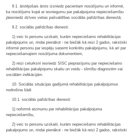
9.1. ārstējošais ārsts izsniedz pacientam nosūtījumu un informē,
ka nosūtījums kopā ar iesniegumu par pakalpojuma nepieciešamību
jāiesniedz dzīves vietas pašvaldības sociālās palīdzības dienestā;
9.2. sociālās palīdzības dienesti:
1) veic to personu uzskaiti, kurām nepieciešams rehabilitācijas
pakalpojums un, rindai pienākot - ne biežāk kā reizi 2 gados, rakstiski
informē personu par iespēju saņemt konkrētu pakalpojumu, kā arī par
nepieciešamajiem nosūtījuma dokumentiem,
2) reizi ceturksnī iesniedz SISC pieprasījumu par nepieciešamo
rehabilitācijas pakalpojumu skaitu un veidu - slimību diagnozēm vai
sociālām indikācijām.
10. Sociālās situācijas gadījumā rehabilitācijas pakalpojumus
nodrošina šādi:
10.1. sociālās palīdzības dienesti:
1) noformē atzinumu par rehabilitācijas pakalpojuma
nepieciešamību,
2) veic to personu uzskaiti, kurām nepieciešams rehabilitācijas
pakalpojums un, rindai pienākot - ne biežāk kā reizi 2 gados, rakstiski