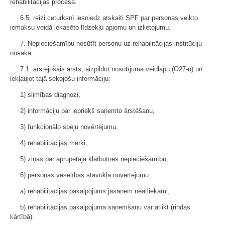
rehabilitācijas procesā.
6.5. reizi ceturksnī iesniedz atskaiti SPF par personas veikto
iemaksu veidā iekasēto līdzekļu apjomu un izlietojumu.
7. Nepieciešamību nosūtīt personu uz rehabilitācijas institūciju
nosaka:
7.1. ārstējošais ārsts, aizpildot nosūtījuma veidlapu (O27-u) un
iekļaujot tajā sekojošu informāciju:
1) slimības diagnozi,
2) informāciju par iepriekš saņemto ārstēšanu,
3) funkcionālo spēju novērtējumu,
4) rehabilitācijas mērķi,
5) ziņas par aprūpētāja klātbūtnes nepieciešamību,
6) personas veselības stāvokļa novērtējumu:
a) rehabilitācijas pakalpojums jāsaņem neatliekami,
b) rehabilitācijas pakalpojuma saņemšanu var atlikt (rindas
kārtībā).