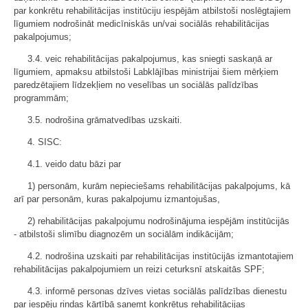
par konkrētu rehabilitācijas institūciju iespējām atbilstoši noslēgtajiem
līgumiem nodrošināt medicīniskās un/vai sociālās rehabilitācijas
pakalpojumus;
3.4. veic rehabilitācijas pakalpojumus, kas sniegti saskaņā ar
līgumiem, apmaksu atbilstoši Labklājības ministrijai šiem mērķiem
paredzētajiem līdzekļiem no veselības un sociālās palīdzības
programmām;
3.5. nodrošina grāmatvedības uzskaiti.
4. SISC:
4.1. veido datu bāzi par
1) personām, kurām nepieciešams rehabilitācijas pakalpojums, kā
arī par personām, kuras pakalpojumu izmantojušas,
2) rehabilitācijas pakalpojumu nodrošinājuma iespējām institūcijās
- atbilstoši slimību diagnozēm un sociālām indikācijām;
4.2. nodrošina uzskaiti par rehabilitācijas institūcijās izmantotajiem
rehabilitācijas pakalpojumiem un reizi ceturksnī atskaitās SPF;
4.3. informē personas dzīves vietas sociālās palīdzības dienestu
par iespēju rindas kārtībā saņemt konkrētus rehabilitācijas