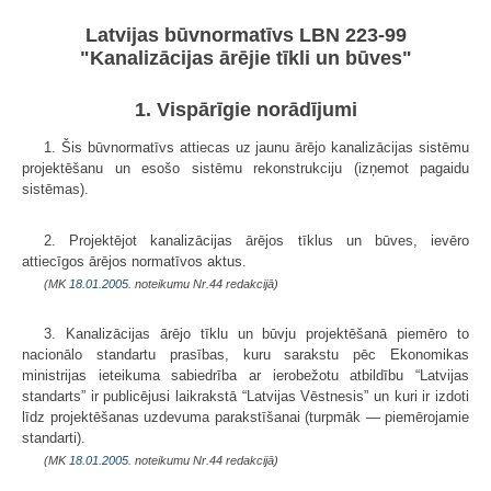
Latvijas būvnormatīvs LBN 223-99
"Kanalizācijas ārējie tīkli un būves"
1. Vispārīgie norādījumi
1. Šis būvnormatīvs attiecas uz jaunu ārējo kanalizācijas sistēmu
projektēšanu un esošo sistēmu rekonstrukciju (izņemot pagaidu
sistēmas).
2. Projektējot kanalizācijas ārējos tīklus un būves, ievēro
attiecīgos ārējos normatīvos aktus.
(MK
18.01.2005.
noteikumu Nr.44 redakcijā)
3. Kanalizācijas ārējo tīklu un būvju projektēšanā piemēro to
nacionālo standartu prasības, kuru sarakstu pēc Ekonomikas
ministrijas ieteikuma sabiedrība ar ierobežotu atbildību “Latvijas
standarts” ir publicējusi laikrakstā “Latvijas Vēstnesis” un kuri ir izdoti
līdz projektēšanas uzdevuma parakstīšanai (turpmāk — piemērojamie
standarti).
(MK
18.01.2005.
noteikumu Nr.44 redakcijā)