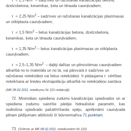
τ = 2,5 N/m
– sadzīves un ražošanas kanalizācijas betona,
dzelzsbetona, keramikas, ķeta un tērauda cauruļvadiem;
2
τ = 2,25 N/m
– sadzīves un ražošanas kanalizācijas plastmasas
un stiklplasta cauruļvadiem;
2
τ = 1,5 N/m
– lietus kanalizācijas betona, dzelzsbetona,
keramikas, ķeta un tērauda cauruļvadiem;
2
τ = 1,35 N/m
– lietus kanalizācijas plastmasas un stiklplasta
cauruļvadiem;
2
τ = 2,5–1,35 N/m
– daļēji dalītas un pilnsistēmas cauruļvadiem
atkarībā no to materiāla un no tā, vai pārsvarā ir sadzīves un
ražošanas notekūdeņi vai lietus notekūdeņi. Ir pieļaujama τ vērtības
noteikšana ar lineāru ekstrapolāciju atkarībā no notekūdeņu sastāva.
(MK
08.02.2011.
noteikumu Nr.110 redakcijā)
72. Minimālais spiediena zudums kanalizācijas spiedvados un ar
spiediena zudumu saistītie pārējie hidrauliskie parametri, kas
nodrošina spiedvadu pašattīrīšanās spēju, aprēķināmi cauruļvada
pilnam pildījumam atbilstoši šī būvnormatīva
71.punktam
.
73.
(Svītrots ar MK
08.02.2011.
noteikumiem Nr.110)