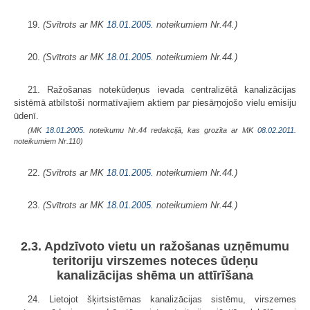
19.
(Svītrots ar MK
18.01.2005.
noteikumiem Nr.44.)
20.
(Svītrots ar MK
18.01.2005.
noteikumiem Nr.44.)
21. Ražošanas notekūdeņus ievada centralizētā kanalizācijas
sistēmā atbilstoši normatīvajiem aktiem par piesārņojošo vielu emisiju
ūdenī.
(MK
18.01.2005.
noteikumu Nr.44 redakcijā, kas grozīta ar MK
08.02.2011.
noteikumiem Nr.110)
22.
(Svītrots ar MK
18.01.2005.
noteikumiem Nr.44.)
23.
(Svītrots ar MK
18.01.2005.
noteikumiem Nr.44.)
2.3. Apdzīvoto vietu un ražošanas uzņēmumu
teritoriju virszemes noteces ūdeņu
kanalizācijas shēma un attīrīšana
24. Lietojot šķirtsistēmas kanalizācijas sistēmu, virszemes