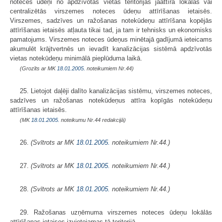
noteces ūdeņi no apdzīvotās vietas teritorijas jāattīra lokālās vai
centralizētās virszemes noteces ūdeņu attīrīšanas ietaisēs.
Virszemes, sadzīves un ražošanas notekūdeņu attīrīšana kopējās
attīrīšanas ietaisēs atļauta tikai tad, ja tam ir tehnisks un ekonomisks
pamatojums. Virszemes noteces ūdeņus minētajā gadījumā ieteicams
akumulēt krājtvertnēs un ievadīt kanalizācijas sistēmā apdzīvotās
vietas notekūdeņu minimālā pieplūduma laikā.
(Grozīts ar MK
18.01.2005.
noteikumiem Nr.44)
25. Lietojot daļēji dalīto kanalizācijas sistēmu, virszemes noteces,
sadzīves un ražošanas notekūdeņus attīra kopīgās notekūdeņu
attīrīšanas ietaisēs.
(MK
18.01.2005.
noteikumu Nr.44 redakcijā)
26.
(Svītrots ar MK
18.01.2005.
noteikumiem Nr.44.)
27.
(Svītrots ar MK
18.01.2005.
noteikumiem Nr.44.)
28.
(Svītrots ar MK
18.01.2005.
noteikumiem Nr.44.)
29. Ražošanas uzņēmuma virszemes noteces ūdeņu lokālās
attīrīšanas ietaises izvietojamas tā teritorijā.