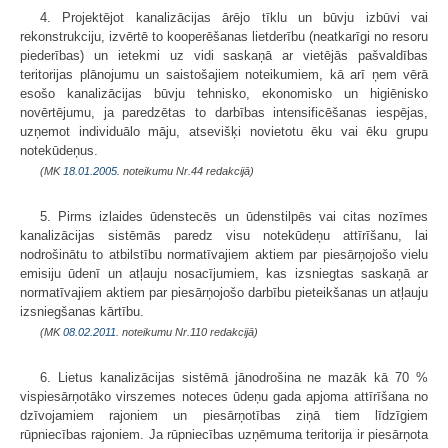
4. Projektējot kanalizācijas ārējo tīklu un būvju izbūvi vai
rekonstrukciju, izvērtē to kooperēšanas lietderību (neatkarīgi no resoru
piederības) un ietekmi uz vidi saskaņā ar vietējās pašvaldības
teritorijas plānojumu un saistošajiem noteikumiem, kā arī ņem vērā
esošo kanalizācijas būvju tehnisko, ekonomisko un higiēnisko
novērtējumu, ja paredzētas to darbības intensificēšanas iespējas,
uzņemot individuālo māju, atsevišķi novietotu ēku vai ēku grupu
notekūdeņus.
(MK
18.01.2005.
noteikumu Nr.44 redakcijā)
5. Pirms izlaides ūdenstecēs un ūdenstilpēs vai citas nozīmes
kanalizācijas sistēmās paredz visu notekūdeņu attīrīšanu, lai
nodrošinātu to atbilstību normatīvajiem aktiem par piesārņojošo vielu
emisiju ūdenī un atļauju nosacījumiem, kas izsniegtas saskaņā ar
normatīvajiem aktiem par piesārņojošo darbību pieteikšanas un atļauju
izsniegšanas kārtību.
(MK
08.02.2011.
noteikumu Nr.110 redakcijā)
6. Lietus kanalizācijas sistēmā jānodrošina ne mazāk kā 70 %
vispiesārņotāko virszemes noteces ūdeņu gada apjoma attīrīšana no
dzīvojamiem rajoniem un piesārņotības ziņā tiem līdzīgiem
rūpniecības rajoniem. Ja rūpniecības uzņēmuma teritorija ir piesārņota