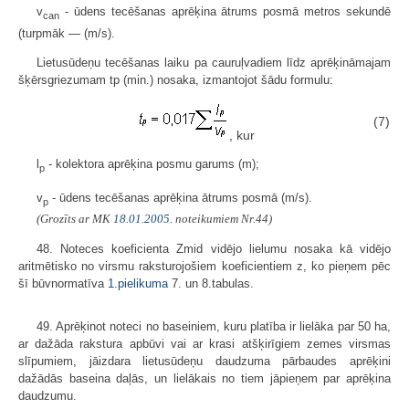
v
- ūdens tecēšanas aprēķina ātrums posmā metros sekundē
can
(turpmāk — (m/s).
Lietusūdeņu tecēšanas laiku pa cauruļvadiem līdz aprēķināmajam
šķērsgriezumam tp (min.) nosaka, izmantojot šādu formulu:
(7)
, kur
l
- kolektora aprēķina posmu garums (m);
p
v
- ūdens tecēšanas aprēķina ātrums posmā (m/s).
p
(Grozīts ar MK
18.01.2005.
noteikumiem Nr.44)
48. Noteces koeficienta Zmid vidējo lielumu nosaka kā vidējo
aritmētisko no virsmu raksturojošiem koeficientiem z, ko pieņem pēc
šī būvnormatīva
1.pielikuma
7. un 8.tabulas.
49. Aprēķinot noteci no baseiniem, kuru platība ir lielāka par 50 ha,
ar dažāda rakstura apbūvi vai ar krasi atšķirīgiem zemes virsmas
slīpumiem, jāizdara lietusūdeņu daudzuma pārbaudes aprēķini
dažādās baseina daļās, un lielākais no tiem jāpieņem par aprēķina
daudzumu.