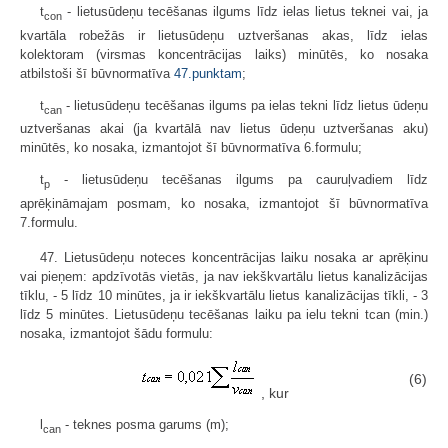
t
- lietusūdeņu tecēšanas ilgums līdz ielas lietus teknei vai, ja
con
kvartāla robežās ir lietusūdeņu uztveršanas akas, līdz ielas
kolektoram (virsmas koncentrācijas laiks) minūtēs, ko nosaka
atbilstoši šī būvnormatīva
47.punktam
;
t
- lietusūdeņu tecēšanas ilgums pa ielas tekni līdz lietus ūdeņu
can
uztveršanas akai (ja kvartālā nav lietus ūdeņu uztveršanas aku)
minūtēs, ko nosaka, izmantojot šī būvnormatīva 6.formulu;
t
- lietusūdeņu tecēšanas ilgums pa cauruļvadiem līdz
p
aprēķināmajam posmam, ko nosaka, izmantojot šī būvnormatīva
7.formulu.
47. Lietusūdeņu noteces koncentrācijas laiku nosaka ar aprēķinu
vai pieņem: apdzīvotās vietās, ja nav iekškvartālu lietus kanalizācijas
tīklu, - 5 līdz 10 minūtes, ja ir iekškvartālu lietus kanalizācijas tīkli, - 3
līdz 5 minūtes. Lietusūdeņu tecēšanas laiku pa ielu tekni tcan (min.)
nosaka, izmantojot šādu formulu:
(6)
, kur
l
- teknes posma garums (m);
can