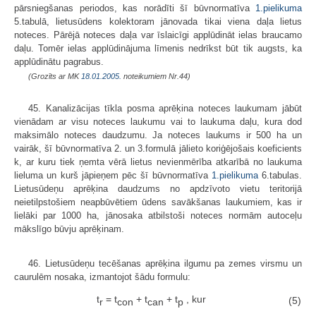
pārsniegšanas periodos, kas norādīti šī būvnormatīva
1.pielikuma
5.tabulā, lietusūdens kolektoram jānovada tikai viena daļa lietus
noteces. Pārējā noteces daļa var īslaicīgi applūdināt ielas braucamo
daļu. Tomēr ielas applūdinājuma līmenis nedrīkst būt tik augsts, ka
applūdinātu pagrabus.
(Grozīts ar MK
18.01.2005.
noteikumiem Nr.44)
45. Kanalizācijas tīkla posma aprēķina noteces laukumam jābūt
vienādam ar visu noteces laukumu vai to laukuma daļu, kura dod
maksimālo noteces daudzumu. Ja noteces laukums ir 500 ha un
vairāk, šī būvnormatīva 2. un 3.formulā jālieto koriģējošais koeficients
k, ar kuru tiek ņemta vērā lietus nevienmērība atkarībā no laukuma
lieluma un kurš jāpieņem pēc šī būvnormatīva
1.pielikuma
6.tabulas.
Lietusūdeņu aprēķina daudzums no apdzīvoto vietu teritorijā
neietilpstošiem neapbūvētiem ūdens savākšanas laukumiem, kas ir
lielāki par 1000 ha, jānosaka atbilstoši noteces normām autoceļu
mākslīgo būvju aprēķinam.
46. Lietusūdeņu tecēšanas aprēķina ilgumu pa zemes virsmu un
caurulēm nosaka, izmantojot šādu formulu:
t
= t
+ t
+ t
, kur
(5)
r
con
can
p