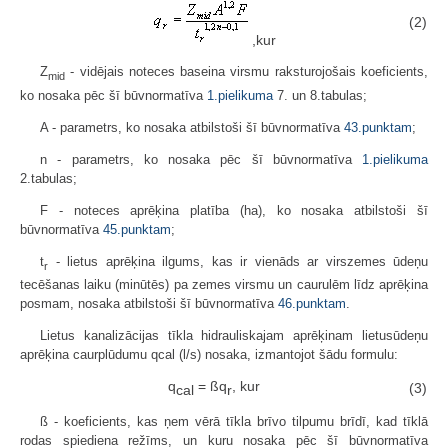
(2)
,kur
Z
- vidējais noteces baseina virsmu raksturojošais koeficients,
mid
ko nosaka pēc šī būvnormatīva
1.pielikuma
7. un 8.tabulas;
A - parametrs, ko nosaka atbilstoši šī būvnormatīva
43.punktam
;
n - parametrs, ko nosaka pēc šī būvnormatīva
1.pielikuma
2.tabulas;
F - noteces aprēķina platība (ha), ko nosaka atbilstoši šī
būvnormatīva
45.punktam
;
t
- lietus aprēķina ilgums, kas ir vienāds ar virszemes ūdeņu
r
tecēšanas laiku (minūtēs) pa zemes virsmu un caurulēm līdz aprēķina
posmam, nosaka atbilstoši šī būvnormatīva
46.punktam
.
Lietus kanalizācijas tīkla hidrauliskajam aprēķinam lietusūdeņu
aprēķina caurplūdumu qcal (l/s) nosaka, izmantojot šādu formulu:
q
= ßq
, kur
(3)
cal
r
ß - koeficients, kas ņem vērā tīkla brīvo tilpumu brīdī, kad tīklā
rodas spiediena režīms, un kuru nosaka pēc šī būvnormatīva