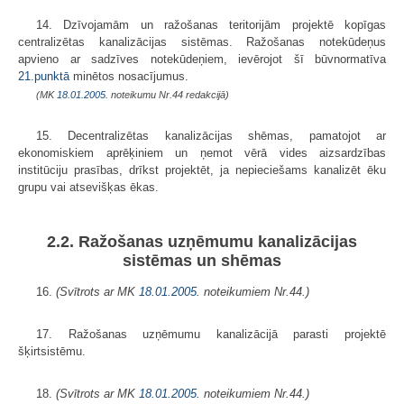
14. Dzīvojamām un ražošanas teritorijām projektē kopīgas
centralizētas kanalizācijas sistēmas. Ražošanas notekūdeņus
apvieno ar sadzīves notekūdeņiem, ievērojot šī būvnormatīva
21.punktā
minētos nosacījumus.
(MK
18.01.2005.
noteikumu Nr.44 redakcijā)
15. Decentralizētas kanalizācijas shēmas, pamatojot ar
ekonomiskiem aprēķiniem un ņemot vērā vides aizsardzības
institūciju prasības, drīkst projektēt, ja nepieciešams kanalizēt ēku
grupu vai atsevišķas ēkas.
2.2. Ražošanas uzņēmumu kanalizācijas
sistēmas un shēmas
16.
(Svītrots ar MK
18.01.2005.
noteikumiem Nr.44.)
17. Ražošanas uzņēmumu kanalizācijā parasti projektē
šķirtsistēmu.
18.
(Svītrots ar MK
18.01.2005.
noteikumiem Nr.44.)