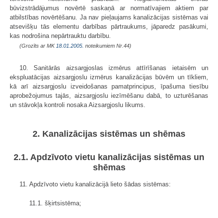
būvizstrādājumus novērtē saskaņā ar normatīvajiem aktiem par
atbilstības novērtēšanu. Ja nav pieļaujams kanalizācijas sistēmas vai
atsevišķu tās elementu darbības pārtraukums, jāparedz pasākumi,
kas nodrošina nepārtrauktu darbību.
(Grozīts ar MK
18.01.2005.
noteikumiem Nr.44)
10. Sanitārās aizsargjoslas izmērus attīrīšanas ietaisēm un
ekspluatācijas aizsargjoslu izmērus kanalizācijas būvēm un tīkliem,
kā arī aizsargjoslu izveidošanas pamatprincipus, īpašuma tiesību
aprobežojumus tajās, aizsargjoslu iezīmēšanu dabā, to uzturēšanas
un stāvokļa kontroli nosaka Aizsargjoslu likums.
2. Kanalizācijas sistēmas un shēmas
2.1. Apdzīvoto vietu kanalizācijas sistēmas un
shēmas
11. Apdzīvoto vietu kanalizācijā lieto šādas sistēmas:
11.1. šķirtsistēma;