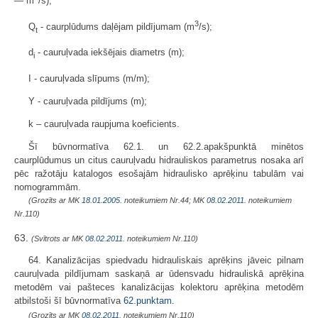
— m
/s);
3
Q
- caurplūdums daļējam pildījumam (m
/s);
t
d
- cauruļvada iekšējais diametrs (m);
i
I - cauruļvada slīpums (m/m);
Y - cauruļvada pildījums (m);
k – cauruļvada raupjuma koeficients.
Šī būvnormatīva 62.1. un 62.2.apakšpunktā minētos
caurplūdumus un citus cauruļvadu hidrauliskos parametrus nosaka arī
pēc ražotāju katalogos esošajām hidraulisko aprēķinu tabulām vai
nomogrammām.
(Grozīts ar MK
18.01.2005.
noteikumiem Nr.44; MK
08.02.2011.
noteikumiem
Nr.110)
63.
(Svītrots ar MK
08.02.2011.
noteikumiem Nr.110)
64. Kanalizācijas spiedvadu hidrauliskais aprēķins jāveic pilnam
cauruļvada pildījumam saskaņā ar ūdensvadu hidrauliskā aprēķina
metodēm vai pašteces kanalizācijas kolektoru aprēķina metodēm
atbilstoši šī būvnormatīva
62.punktam
.
(Grozīts ar MK
08.02.2011.
noteikumiem Nr.110)