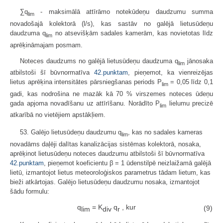
∑q
- maksimālā attīrāmo notekūdeņu daudzumu summa
lim
novadošajā kolektorā (l/s), kas sastāv no galējā lietusūdeņu
daudzuma q
no atsevišķām sadales kamerām, kas novietotas līdz
lim
aprēķināmajam posmam.
Noteces daudzums no galējā lietusūdeņu daudzuma q
jānosaka
lim
atbilstoši šī būvnormatīva
42.punktam
, pieņemot, ka vienreizējas
lietus aprēķina intensitātes pārsniegšanas periods P
= 0,05 līdz 0,1
lim
gadi, kas nodrošina ne mazāk kā 70 % virszemes noteces ūdeņu
gada apjoma novadīšanu uz attīrīšanu. Norādīto P
lielumu precizē
lim
atkarībā no vietējiem apstākļiem.
53. Galējo lietusūdeņu daudzumu q
, kas no sadales kameras
lim
novadāms daļēji dalītas kanalizācijas sistēmas kolektorā, nosaka,
aprēķinot lietusūdeņu noteces daudzumu atbilstoši šī būvnormatīva
42.punktam
, pieņemot koeficientu β = 1 ūdenstilpē neizlaižamā galējā
lietū, izmantojot lietus meteoroloģiskos parametrus tādam lietum, kas
bieži atkārtojas. Galējo lietusūdeņu daudzumu nosaka, izmantojot
šādu formulu:
q
= K
q
, kur
(9)
lim
div
r