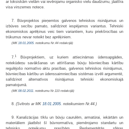
ar toksiskām vielām vai ievērojamu organisko vielu daudzumu, jāattīra
visa virszemes notece.
7. Būvprojektos pieņemtos galvenos tehniskos risinājumus un
izbūves secību pamato, salīdzinot iespējamos variantus. Tehniski
ekonomiskos aprēķinus veic tiem variantiem, kuru priekšrocības un
trūkumus nevar noteikt bez aprēķiniem.
(MK
18.01.2005.
noteikumu Nr.44 redakcijā)
1
7.
Būvprojektiem, uz kuriem attiecināmas ūdensapgādes,
notekūdeņu savākšanas un attīrīšanas būvju būvniecības kārtību
regulējošo normatīvo aktu prasības, galvenos tehniskos risinājumus,
būvniecības kārtību un ūdenssaimniecības sistēmas izvēli argumentē,
salīdzinot alternatīvos risinājumus tehniski ekonomiskajā
pamatojumā.
(MK
08.02.2011.
noteikumu Nr.110 redakcijā)
8.
(Svītrots ar MK
18.01.2005.
noteikumiem Nr.44.)
9. Kanalizācijas tīklu un būvju caurulēm, armatūrai, iekārtām un
materiāliem jāatbilst šī būvnormatīva, piemērojamo standartu un
tehnisko noteikumu prasībām. Reglamentētās sfēras