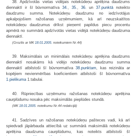
38. Apdzīvotās vietas vidējais notekūdeņu aprēķina daudzums
diennaktī ir šī būvnormatīva
34.
,
35.
,
36.
un
37.punktā
noteikto
daudzumu summa. Notekūdeņu daudzumu no iedzīvotājus
apkalpojošiem ražošanas uzņēmumiem, kā arī neuzskaitītos
notekūdeņu daudzumus drīkst pieņemt papildus piecu procentu
apmērā no summārā apdzīvotās vietas vidējā notekūdeņu daudzuma
diennaktī.
(Grozīts ar MK
18.01.2005.
noteikumiem Nr.44)
39. Maksimālais un minimālais notekūdeņu aprēķina daudzums
diennaktī nosakāms kā vidējo notekūdeņu daudzumu summa
diennaktī atbilstoši šī būvnormatīva
38.punktam
, kas reizināta ar
kopējiem nevienmērības koeficientiem atbilstoši šī būvnormatīva
1.pielikuma
1.tabulai.
40. Rūpniecības uzņēmumu ražošanas notekūdeņu aprēķina
caurplūdumu nosaka pēc maksimālās pieplūdes stundā.
(MK
18.01.2005.
noteikumu Nr.44 redakcijā)
41. Sadzīves un ražošanas notekūdeņu pašteces vadi, kā arī
spiedvadi jāpārbauda attiecībā uz summārā maksimālā notekūdeņu
aprēķina daudzuma caurplūdumu, kas noteikts atbilstoši šī