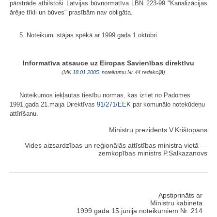
pārstrāde atbilstoši Latvijas būvnormatīva LBN 223-99 "Kanalizācijas
ārējie tīkli un būves" prasībām nav obligāta.
5. Noteikumi stājas spēkā ar 1999.gada 1.oktobri.
Informatīva atsauce uz Eiropas Savienības direktīvu
(MK
18.01.2005.
noteikumu Nr.44 redakcijā)
Noteikumos iekļautas tiesību normas, kas izriet no Padomes
1991.gada 21.maija Direktīvas
91/271/EEK
par komunālo notekūdeņu
attīrīšanu.
Ministru prezidents V.Krištopans
Vides aizsardzības un reģionālās attīstības ministra vietā —
zemkopības ministrs P.Salkazanovs
Apstiprināts ar
Ministru kabineta
1999.gada 15.jūnija noteikumiem Nr. 214