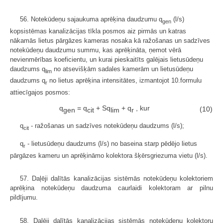
56. Notekūdeņu sajaukuma aprēķina daudzumu q
(l/s)
gen
kopsistēmas kanalizācijas tīkla posmos aiz pirmās un katras
nākamās lietus pārgāzes kameras nosaka kā ražošanas un sadzīves
notekūdeņu daudzumu summu, kas aprēķināta, ņemot vērā
nevienmērības koeficientu, un kurai pieskaitīts galējais lietusūdeņu
daudzums q
no atsevišķām sadales kamerām un lietusūdeņu
lim
daudzums q
no lietus aprēķina intensitātes, izmantojot 10.formulu
r
attiecīgajos posmos:
q
= q
+ Sq
+ q
, kur
(10)
gen
cit
lim
r
q
- ražošanas un sadzīves notekūdeņu daudzums (l/s);
cit
q
- lietusūdeņu daudzums (l/s) no baseina starp pēdējo lietus
r
pārgāzes kameru un aprēķināmo kolektora šķērsgriezuma vietu (l/s).
57. Daļēji dalītās kanalizācijas sistēmās notekūdeņu kolektoriem
aprēķina notekūdeņu daudzuma caurlaidi kolektoram ar pilnu
pildījumu.
58. Daļēji dalītās kanalizācijas sistēmās notekūdeņu kolektoru