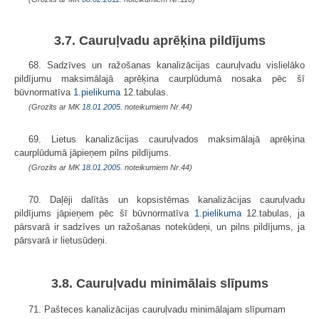
3.7. Cauruļvadu aprēķina pildījums
68. Sadzīves un ražošanas kanalizācijas cauruļvadu vislielāko
pildījumu maksimālajā aprēķina caurplūdumā nosaka pēc šī
būvnormatīva
1.pielikuma
12.tabulas.
(Grozīts ar MK
18.01.2005.
noteikumiem Nr.44)
69. Lietus kanalizācijas cauruļvados maksimālajā aprēķina
caurplūdumā jāpieņem pilns pildījums.
(Grozīts ar MK
18.01.2005.
noteikumiem Nr.44)
70. Daļēji dalītās un kopsistēmas kanalizācijas cauruļvadu
pildījums jāpieņem pēc šī būvnormatīva
1.pielikuma
12.tabulas, ja
pārsvarā ir sadzīves un ražošanas notekūdeņi, un pilns pildījums, ja
pārsvarā ir lietusūdeņi.
3.8. Cauruļvadu minimālais slīpums
71. Pašteces kanalizācijas cauruļvadu minimālajam slīpumam