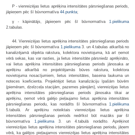
P - vienreizējas lietus aprēķina intensitātes pārsniegšanas periods,
jāpieņem pēc šī būvnormatīva
44.punkta
;
γ - kāpinātājs, jāpieņem pēc šī būvnormatīva
1.pielikuma
2.tabulas.
44. Vienreizējas lietus aprēķina intensitātes pārsniegšanas periods
jāpieņem pēc šī būvnormatīva
1.pielikuma
3. un 4.tabulas atkarībā no
kanalizējamā objekta rakstura, kolektora novietojuma, kā arī ņemot
vērā sekas, kas var rasties, ja lietus intensitāte pārsniedz aprēķināto,
vai lietus aprēķina intensitātes pārsniegšanas periods jānosaka ar
aprēķinu atkarībā no projektējamās būves rakstura, kolektora
novietojuma nosacījumiem, lietus intensitātes, baseina laukuma un
noteces koeficienta. Projektējot lietus kanalizāciju īpašām būvēm
(piemēram, dzelzceļa stacijām, pazemes pārejām), vienreizējas lietus
aprēķina intensitātes pārsniegšanas periods jānosaka tikai ar
aprēķinu, ņemot vērā galējo pieļaujamo lietus aprēķina intensitātes
pārsniegšanas periodu, kas norādīts šī būvnormatīva
1.pielikuma
5.tabulā. Ar aprēķinu noteiktais vienreizējas lietus aprēķina
intensitātes pārsniegšanas periods nedrīkst būt mazāks par šī
būvnormatīva
1.pielikuma
3. un 4.tabulā norādīto. Aprēķinot
vienreizējas lietus aprēķina intensitātes pārsniegšanas periodu, jāņem
vērā, ka galējos pieļaujamos vienreizējas lietus aprēķina intensitātes