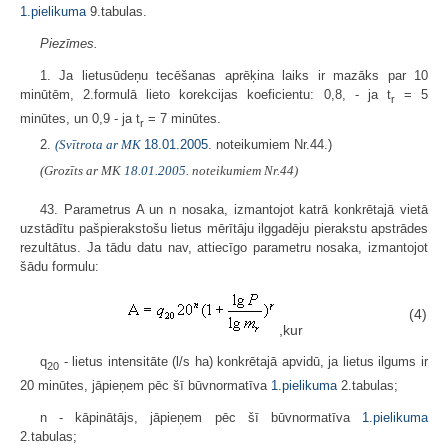
1.pielikuma
9.tabulas.
Piezīmes.
1. Ja lietusūdeņu tecēšanas aprēķina laiks ir mazāks par 10
minūtēm, 2.formulā lieto korekcijas koeficientu: 0,8, - ja t
= 5
r
minūtes, un 0,9 - ja t
= 7 minūtes.
r
2.
(Svītrota ar MK
18.01.2005.
noteikumiem Nr.44.)
(Grozīts ar MK
18.01.2005.
noteikumiem Nr.44)
43. Parametrus A un n nosaka, izmantojot katrā konkrētajā vietā
uzstādītu pašpierakstošu lietus mērītāju ilggadēju pierakstu apstrādes
rezultātus. Ja tādu datu nav, attiecīgo parametru nosaka, izmantojot
šādu formulu:
(4)
,kur
q
- lietus intensitāte (l/s ha) konkrētajā apvidū, ja lietus ilgums ir
20
20 minūtes, jāpieņem pēc šī būvnormatīva
1.pielikuma
2.tabulas;
n - kāpinātājs, jāpieņem pēc šī būvnormatīva
1.pielikuma
2.tabulas;