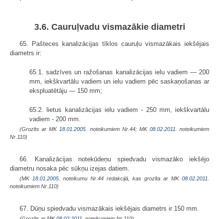
3.6. Cauruļvadu vismazākie diametri
65. Pašteces kanalizācijas tīklos cauruļu vismazākais iekšējais
diametrs ir:
65.1. sadzīves un ražošanas kanalizācijas ielu vadiem — 200
mm, iekškvartālu vadiem un ielu vadiem pēc saskaņošanas ar
ekspluatētāju — 150 mm;
65.2. lietus kanalizācijas ielu vadiem - 250 mm, iekškvartālu
vadiem - 200 mm.
(Grozīts ar MK
18.01.2005.
noteikumiem Nr.44; MK
08.02.2011.
noteikumiem
Nr.110)
66. Kanalizācijas notekūdeņu spiedvadu vismazāko iekšējo
diametru nosaka pēc sūkņu izejas datiem.
(MK
18.01.2005.
noteikumu Nr.44 redakcijā, kas grozīta ar MK
08.02.2011.
noteikumiem Nr.110)
67. Dūņu spiedvadu vismazākais iekšējais diametrs ir 150 mm.
(Grozīts ar MK
08.02.2011.
noteikumiem Nr.110)