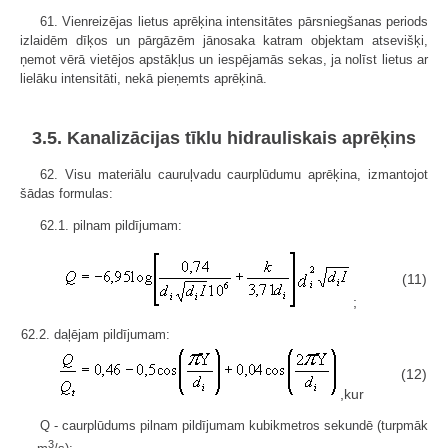
61. Vienreizējas lietus aprēķina intensitātes pārsniegšanas periods
izlaidēm dīķos un pārgāzēm jānosaka katram objektam atsevišķi,
ņemot vērā vietējos apstākļus un iespējamās sekas, ja nolīst lietus ar
lielāku intensitāti, nekā pieņemts aprēķinā.
3.5. Kanalizācijas tīklu hidrauliskais aprēķins
62. Visu materiālu cauruļvadu caurplūdumu aprēķina, izmantojot
šādas formulas:
62.1. pilnam pildījumam:
(11)
;
62.2. daļējam pildījumam:
(12)
,kur
Q - caurplūdums pilnam pildījumam kubikmetros sekundē (turpmāk
3