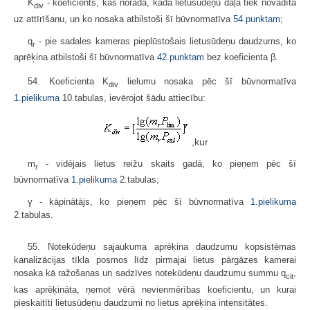
K
- koeficients, kas norāda, kāda lietusūdeņu daļa tiek novadīta
div
uz attīrīšanu, un ko nosaka atbilstoši šī būvnormatīva
54.punktam
;
q
- pie sadales kameras pieplūstošais lietusūdeņu daudzums, ko
r
aprēķina atbilstoši šī būvnormatīva
42.punktam
bez koeficienta β.
54. Koeficienta K
lielumu nosaka pēc šī būvnormatīva
div
1.pielikuma
10.tabulas, ievērojot šādu attiecību:
,kur
m
- vidējais lietus reižu skaits gadā, ko pieņem pēc šī
r
būvnormatīva
1.pielikuma
2.tabulas;
γ - kāpinātājs, ko pieņem pēc šī būvnormatīva
1.pielikuma
2.tabulas.
55. Notekūdeņu sajaukuma aprēķina daudzumu kopsistēmas
kanalizācijas tīkla posmos līdz pirmajai lietus pārgāzes kamerai
nosaka kā ražošanas un sadzīves notekūdeņu daudzumu summu q
,
cit
kas aprēķināta, ņemot vērā nevienmērības koeficientu, un kurai
pieskaitīti lietusūdeņu daudzumi no lietus aprēķina intensitātes.