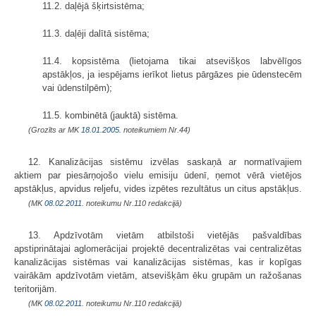
11.2. daļējā šķirtsistēma;
11.3. daļēji dalītā sistēma;
11.4. kopsistēma (lietojama tikai atsevišķos labvēlīgos
apstākļos, ja iespējams ierīkot lietus pārgāzes pie ūdenstecēm
vai ūdenstilpēm);
11.5. kombinētā (jauktā) sistēma.
(Grozīts ar MK
18.01.2005.
noteikumiem Nr.44)
12. Kanalizācijas sistēmu izvēlas saskaņā ar normatīvajiem
aktiem par piesārņojošo vielu emisiju ūdenī, ņemot vērā vietējos
apstākļus, apvidus reljefu, vides izpētes rezultātus un citus apstākļus.
(MK
08.02.2011.
noteikumu Nr.110 redakcijā)
13. Apdzīvotām vietām atbilstoši vietējās pašvaldības
apstiprinātajai aglomerācijai projektē decentralizētas vai centralizētas
kanalizācijas sistēmas vai kanalizācijas sistēmas, kas ir kopīgas
vairākām apdzīvotām vietām, atsevišķām ēku grupām un ražošanas
teritorijām.
(MK
08.02.2011.
noteikumu Nr.110 redakcijā)