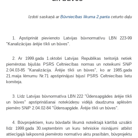
Izdoti saskaņā ar
Būvniecības likuma
2.panta
ceturto daļu
1. Apstiprināt pievienoto Latvijas būvnormatīvu LBN 223-99
"Kanalizācijas ārējie tīkli un būves".
2. Ar 1999.gada 1.oktobri Latvijas Republikas teritorijā netiek
piemērotas bijušās PSRS Celtniecības normas un noteikumi SNiP
2.04.03-85 "Kanalizācija. Ārējie tīkli un būves", ko ar 1985.gada
21.maija lēmumu Nr.71 apstiprinājusi bijusī PSRS Celtniecības lietu
komiteja.
3. Līdz Latvijas būvnormatīva LBN 222 "Ūdensapgādes ārējie tīkli
un būves" apstiprināšanai notekūdeņu vidējā daudzuma aplēsēm
piemēro SNiP 2.04.02-84 "Ūdensapgāde. Ārējie tīkli un būves".
4. Būvprojektiem, kuru būvdarbi likumā noteiktajā kārtībā uzsākti
līdz 1999.gada 30.septembrim un kuru tehniskie risinājumi atbilst
attiecīgajā laikposmā piemēroto normatīvo aktu prasībām, būvprojektu