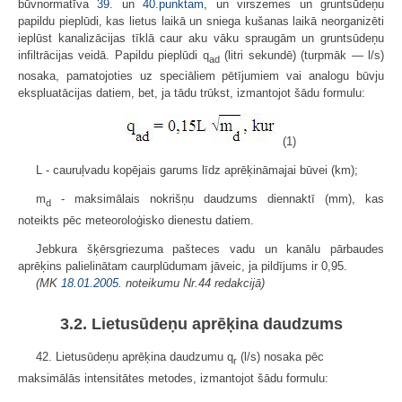
būvnormatīva
39.
un
40.punktam
, un virszemes un gruntsūdeņu
papildu pieplūdi, kas lietus laikā un sniega kušanas laikā neorganizēti
ieplūst kanalizācijas tīklā caur aku vāku spraugām un gruntsūdeņu
infiltrācijas veidā. Papildu pieplūdi q
(litri sekundē) (turpmāk — l/s)
ad
nosaka, pamatojoties uz speciāliem pētījumiem vai analogu būvju
ekspluatācijas datiem, bet, ja tādu trūkst, izmantojot šādu formulu:
(1)
L - cauruļvadu kopējais garums līdz aprēķināmajai būvei (km);
m
- maksimālais nokrišņu daudzums diennaktī (mm), kas
d
noteikts pēc meteoroloģisko dienestu datiem.
Jebkura šķērsgriezuma pašteces vadu un kanālu pārbaudes
aprēķins palielinātam caurplūdumam jāveic, ja pildījums ir 0,95.
(MK
18.01.2005.
noteikumu Nr.44 redakcijā)
3.2. Lietusūdeņu aprēķina daudzums
42. Lietusūdeņu aprēķina daudzumu q
(l/s) nosaka pēc
r
maksimālās intensitātes metodes, izmantojot šādu formulu: