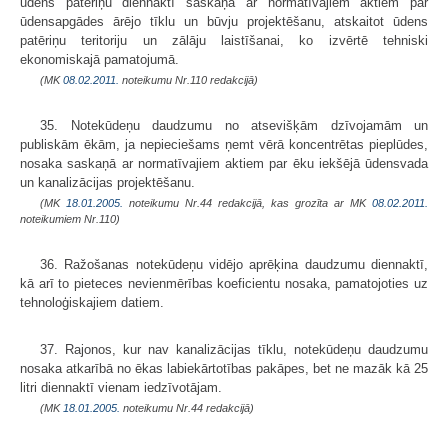
ūdens patēriņu diennaktī saskaņā ar normatīvajiem aktiem par
ūdensapgādes ārējo tīklu un būvju projektēšanu, atskaitot ūdens
patēriņu teritoriju un zālāju laistīšanai, ko izvērtē tehniski
ekonomiskajā pamatojumā.
(MK
08.02.2011.
noteikumu Nr.110 redakcijā)
35. Notekūdeņu daudzumu no atsevišķām dzīvojamām un
publiskām ēkām, ja nepieciešams ņemt vērā koncentrētas pieplūdes,
nosaka saskaņā ar normatīvajiem aktiem par ēku iekšējā ūdensvada
un kanalizācijas projektēšanu.
(MK
18.01.2005.
noteikumu Nr.44 redakcijā, kas grozīta ar MK
08.02.2011.
noteikumiem Nr.110)
36. Ražošanas notekūdeņu vidējo aprēķina daudzumu diennaktī,
kā arī to pieteces nevienmērības koeficientu nosaka, pamatojoties uz
tehnoloģiskajiem datiem.
37. Rajonos, kur nav kanalizācijas tīklu, notekūdeņu daudzumu
nosaka atkarībā no ēkas labiekārtotības pakāpes, bet ne mazāk kā 25
litri diennaktī vienam iedzīvotājam.
(MK
18.01.2005.
noteikumu Nr.44 redakcijā)