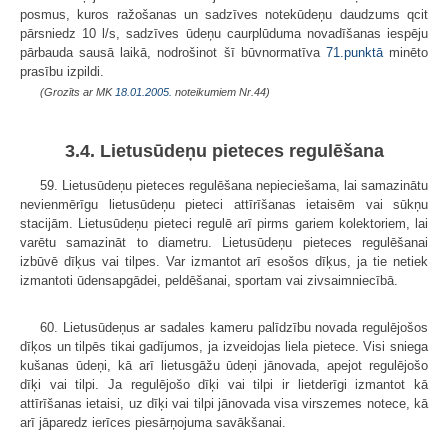
posmus, kuros ražošanas un sadzīves notekūdeņu daudzums qcit
pārsniedz 10 l/s, sadzīves ūdeņu caurplūduma novadīšanas iespēju
pārbauda sausā laikā, nodrošinot šī būvnormatīva
71.punktā
minēto
prasību izpildi.
(Grozīts ar MK
18.01.2005.
noteikumiem Nr.44)
3.4. Lietusūdeņu pieteces regulēšana
59. Lietusūdeņu pieteces regulēšana nepieciešama, lai samazinātu
nevienmērīgu lietusūdeņu pieteci attīrīšanas ietaisēm vai sūkņu
stacijām. Lietusūdeņu pieteci regulē arī pirms gariem kolektoriem, lai
varētu samazināt to diametru. Lietusūdeņu pieteces regulēšanai
izbūvē dīķus vai tilpes. Var izmantot arī esošos dīķus, ja tie netiek
izmantoti ūdensapgādei, peldēšanai, sportam vai zivsaimniecībā.
60. Lietusūdeņus ar sadales kameru palīdzību novada regulējošos
dīķos un tilpēs tikai gadījumos, ja izveidojas liela pietece. Visi sniega
kušanas ūdeņi, kā arī lietusgāžu ūdeņi jānovada, apejot regulējošo
dīķi vai tilpi. Ja regulējošo dīķi vai tilpi ir lietderīgi izmantot kā
attīrīšanas ietaisi, uz dīķi vai tilpi jānovada visa virszemes notece, kā
arī jāparedz ierīces piesārņojuma savākšanai.