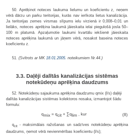
50. Aprēķinot noteces laukuma lielumu un koeficientu z, neņem
vērā dārzu un parku teritorijas, kurās nav ierīkota lietus kanalizācija.
Ja teritorijas zemes virsmas slīpums ielu virzienā ir 0,008–0,01 un
lielāks, noteces aprēķina laukumā jāieskaita ielai piegulošā josla 50–
100 m platumā. Apzaļumotie laukumi kvartālu iekšienē jāieskaita
noteces aprēķina laukumā un jāņem vērā, nosakot baseina noteces
koeficientu z.
51.
(Svītrots ar MK
18.01.2005.
noteikumiem Nr.44.)
3.3. Daļēji dalītās kanalizācijas sistēmas
notekūdeņu aprēķina daudzums
52. Notekūdeņu sajaukuma aprēķina daudzumu qmix (l/s) daļēji
dalītās kanalizācijas sistēmas kolektoros nosaka, izmantojot šādu
formulu:
q
= q
+ ∑q
, kur
(8)
mix
cit
lim
q
- maksimālais ražošanas un sadzīves notekūdeņu aprēķina
cit
daudzums, ņemot vērā nevienmērības koeficientu (l/s);