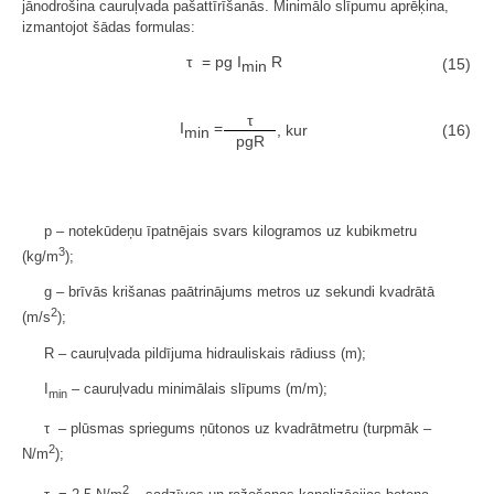
jānodrošina cauruļvada pašattīrīšanās. Minimālo slīpumu aprēķina,
izmantojot šādas formulas:
τ = pg I
R
(15)
min
τ
I
=
, kur
(16)
min
pgR
p – notekūdeņu īpatnējais svars kilogramos uz kubikmetru
3
(kg/m
);
g – brīvās krišanas paātrinājums metros uz sekundi kvadrātā
2
(m/s
);
R – cauruļvada pildījuma hidrauliskais rādiuss (m);
I
– cauruļvadu minimālais slīpums (m/m);
min
τ – plūsmas spriegums ņūtonos uz kvadrātmetru (turpmāk –
2
N/m
);
2