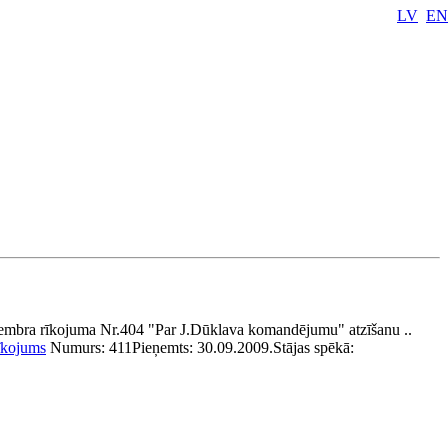
LV
EN
tembra rīkojuma Nr.404 "Par J.Dūklava komandējumu" atzīšanu ..
īkojums
Numurs:
411
Pieņemts:
30.09.2009.
Stājas spēkā: