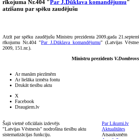
rīkojuma Nr.404 "
Par J.Dūklava komandējumu
"
atzīšanu par spēku zaudējušu
Atzīt par spēku zaudējušu Ministru prezidenta 2009.gada 21.septem
rīkojumu Nr.404 "
Par J.Dūklava komandējumu
" (Latvijas Vēstnes
2009, 151.nr.).
Ministru prezidents
V.Dombrovs
Ar manām piezīmēm
Ar lielāka izmēra fontu
Drukāt tiesību aktu
X
Facebook
Draugiem.lv
Šajā vietnē oficiālais izdevējs
Par Likumi.lv
"Latvijas Vēstnesis" nodrošina tiesību aktu
Aktualitātes
sistematizācijas funkciju.
Atsauksmēm