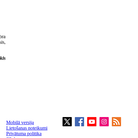
bra
is,
kis
Mobilā versija
Lietošanas noteikumi
Privātuma politika