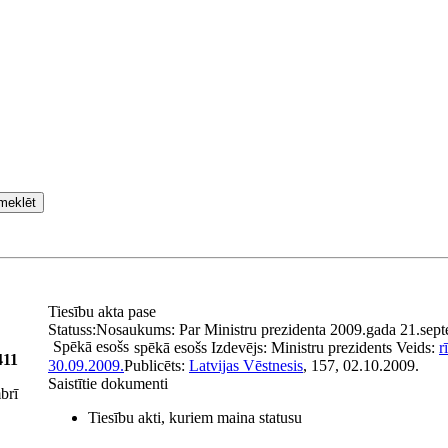
meklēt
Tiesību akta pase
Statuss:
Nosaukums:
Par Ministru prezidenta 2009.gada 21.sep
Spēkā esošs
spēkā esošs
Izdevējs:
Ministru prezidents
Veids:
r
411
30.09.2009.
Publicēts:
Latvijas Vēstnesis
, 157, 02.10.2009.
Saistītie dokumenti
brī
Tiesību akti, kuriem maina statusu