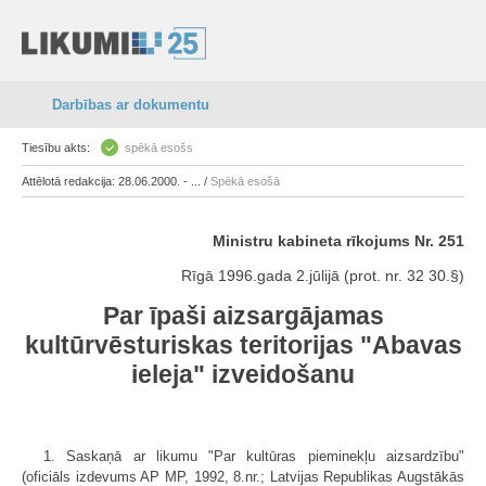
Darbības ar dokumentu
Tiesību akts:
spēkā esošs
Attēlotā redakcija: 28.06.2000. - ... /
Spēkā esošā
Ministru kabineta rīkojums Nr. 251
Rīgā 1996.gada 2.jūlijā (prot. nr. 32 30.§)
Par īpaši aizsargājamas
kultūrvēsturiskas teritorijas "Abavas
ieleja" izveidošanu
1. Saskaņā ar likumu "Par kultūras pieminekļu aizsardzību"
(oficiāls izdevums AP MP, 1992, 8.nr.; Latvijas Republikas Augstākās