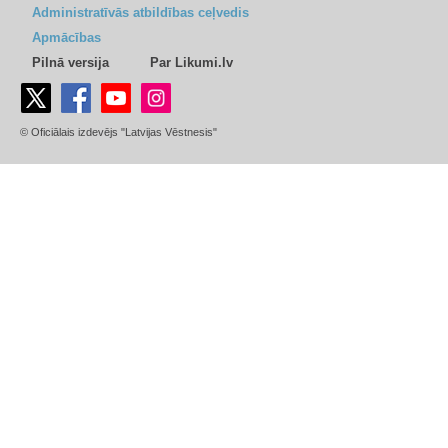
Administratīvās atbildības ceļvedis
Apmācības
Pilnā versija
Par Likumi.lv
© Oficiālais izdevējs "Latvijas Vēstnesis"