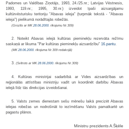
Padomes un Valdības Ziņotājs, 1993, 24./25.nr.; Latvijas Vēstnesis,
1993, 119.nr.; 1995, 30.nr.) izveidot īpaši aizsargājamu
kultūrvēsturisku teritoriju "Abavas ieleja" (turpmāk tekstā - "Abavas
ieleja") pielikumā norādītajās robežās.
(Grozīts ar MK
28.06.2000.
rīkojumu Nr.309)
2. Noteikt Abavas ielejā kultūras pieminekļu rezervāta režīmu
saskaņā ar likuma "Par kultūras pieminekļu aizsardzību"
16.pantu
.
(MK
28.06.2000.
rīkojuma Nr.309 redakcijā)
3.
(Svītrots ar MK
28.06.2000.
rīkojumu Nr.309)
4. Kultūras ministrijai sadarbībā ar Vides aizsardzības un
reģionālās attīstības ministriju vadīt un koordinēt darbību Abavas
ielejā līdz tās direkcijas izveidošanai.
5. Valsts zemes dienestam sešu mēnešu laikā precizēt Abavas
ielejas robežas un nodrošināt to iezīmēšanu Valsts pamatkartē un
pagastu plānos.
Ministru prezidents A.Šķēle