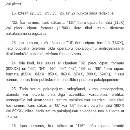
vai piecu".
15. Izteikt 22., 23., 24., 25., 26. un 27.punktu šādā redakcijā:
"22. Īso numuru, kurš sākas ar "118" četru ciparu formātā (118X)
vai piecu ciparu formātā (1184X), lieto tikai uzziņu dienesta
pakalpojuma sniegšanai.
23. Īso numuru, kurš sākas ar "16" četru ciparu formātā (16XX),
lieto publiskā telefonu tīkla operatoru pakalpojumu nodrošināšanai
tikai konkrētā publiskā telefonu tīkla ietvaros.
24. Īsie kodi, kuri sākas ar cipariem "82" piecu ciparu formātā
(82XXX) un "83", "84", "85", "86", "87", "88" un "89" četru ciparu
formātā (83XX, 84XX, 85XX, 86XX, 87XX, 88XX, 89XX), ir īsie
numuri, un tos lieto publisko telefonu tīklu operatoru pakalpojumiem.
25. Tāda satura pakalpojumu sniegšanai, kuros propagandēta,
atainota vai ietverta cietsirdīga uzvedība, vardarbība, erotika,
pornogrāfija vai azartspēles, satura pakalpojumu sniedzēji lieto tikai
īso numuru, kurš sākas ar "88" vai "89" četru ciparu formātā (88XX
vai 89XX), ciktāl šāda satura pakalpojumu sniegšana nav aizliegta ar
likumu.
26. Īsos numurus, kuri sākas ar "116" sešu ciparu formātā