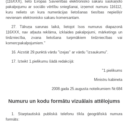
(116XXX), lieto Eiropas Savienības elektronisko sakaru saskaņoto
pakalpojumu ar sociālo vērtību sniegšanai, izņemot numuru 116112,
kuru nelieto un kura numerācijas lietošanas tiesības nepiešķir
nevienam elektronisko sakaru komersantam.
27. Tālruņa sarunas laikā, lietojot īsos numurus diapazonā
116XXX, nav atļauta reklāma, izklaides pakalpojumi, mārketings un
tirdzniecība, zvana lietošana turpmākiem tirdzniecības vai
komercpakalpojumiem."
16. Aizstāt 29.punktā vārdu "izejas" ar vārdu "izsaukumu".
17. Izteikt 1.pielikumu šādā redakcijā:
"1.pielikums
Ministru kabineta
2008.gada 25.augusta noteikumiem Nr.684
Numuru un kodu formātu vizuālais attēlojums
1. Starptautiskā publiskā telefonu tīkla ģeogrāfiskā numura
formāts: