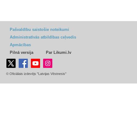
Pašvaldību saistošie noteikumi
Administratīvās atbildības ceļvedis
Apmācības
Pilnā versija
Par Likumi.lv
© Oficiālais izdevējs "Latvijas Vēstnesis"