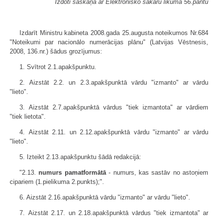
Izdoti saskaņā ar Elektronisko sakaru likuma 56.pantu
Izdarīt Ministru kabineta 2008.gada 25.augusta noteikumos Nr.684
"Noteikumi par nacionālo numerācijas plānu" (Latvijas Vēstnesis,
2008, 136.nr.) šādus grozījumus:
1. Svītrot 2.1.apakšpunktu.
2. Aizstāt 2.2. un 2.3.apakšpunktā vārdu "izmanto" ar vārdu
"lieto".
3. Aizstāt 2.7.apakšpunktā vārdus "tiek izmantota" ar vārdiem
"tiek lietota".
4. Aizstāt 2.11. un 2.12.apakšpunktā vārdu "izmanto" ar vārdu
"lieto".
5. Izteikt 2.13.apakšpunktu šādā redakcijā:
"2.13.
numurs pamatformātā
- numurs, kas sastāv no astoņiem
cipariem (1.pielikuma 2.punkts);".
6. Aizstāt 2.16.apakšpunktā vārdu "izmanto" ar vārdu "lieto".
7. Aizstāt 2.17. un 2.18.apakšpunktā vārdus "tiek izmantota" ar