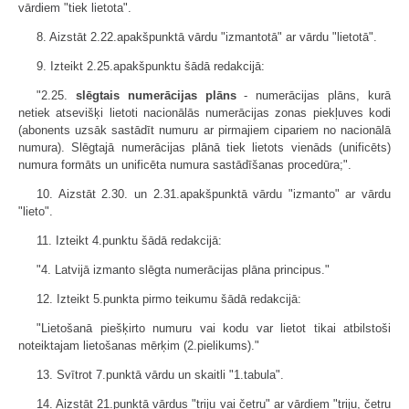
vārdiem "tiek lietota".
8. Aizstāt 2.22.apakšpunktā vārdu "izmantotā" ar vārdu "lietotā".
9. Izteikt 2.25.apakšpunktu šādā redakcijā:
"2.25.
slēgtais numerācijas plāns
- numerācijas plāns, kurā
netiek atsevišķi lietoti nacionālās numerācijas zonas piekļuves kodi
(abonents uzsāk sastādīt numuru ar pirmajiem cipariem no nacionālā
numura). Slēgtajā numerācijas plānā tiek lietots vienāds (unificēts)
numura formāts un unificēta numura sastādīšanas procedūra;".
10. Aizstāt 2.30. un 2.31.apakšpunktā vārdu "izmanto" ar vārdu
"lieto".
11. Izteikt 4.punktu šādā redakcijā:
"4. Latvijā izmanto slēgta numerācijas plāna principus."
12. Izteikt 5.punkta pirmo teikumu šādā redakcijā:
"Lietošanā piešķirto numuru vai kodu var lietot tikai atbilstoši
noteiktajam lietošanas mērķim (2.pielikums)."
13. Svītrot 7.punktā vārdu un skaitli "1.tabula".
14. Aizstāt 21.punktā vārdus "triju vai četru" ar vārdiem "triju, četru