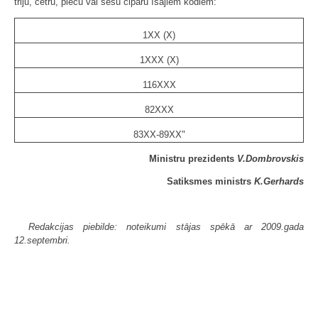
triju, četru, piecu vai sešu ciparu īsajiem kodiem:
1XX (X)
1XXX (X)
116XXX
82XXX
83XX-89XX"
Ministru prezidents
V.Dombrovskis
Satiksmes ministrs
K.Gerhards
Redakcijas piebilde: noteikumi stājas spēkā ar 2009.gada
12.septembri.