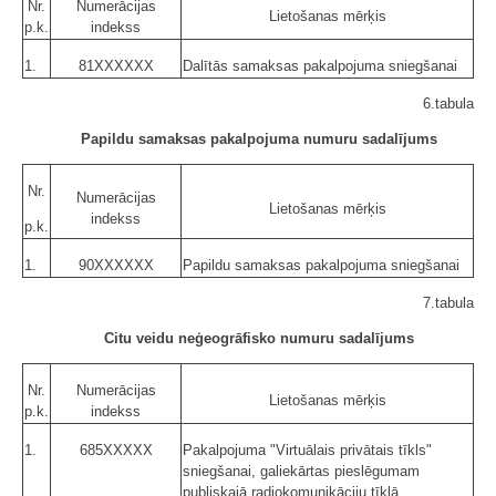
Nr.
Numerācijas
Lietošanas mērķis
p.k.
indekss
1.
81XXXXXX
Dalītās samaksas pakalpojuma sniegšanai
6.tabula
Papildu samaksas pakalpojuma numuru sadalījums
Nr.
Numerācijas
Lietošanas mērķis
indekss
p.k.
1.
90XXXXXX
Papildu samaksas pakalpojuma sniegšanai
7.tabula
Citu veidu neģeogrāfisko numuru sadalījums
Nr.
Numerācijas
Lietošanas mērķis
p.k.
indekss
1.
685XXXXX
Pakalpojuma "Virtuālais privātais tīkls"
sniegšanai, galiekārtas pieslēgumam
publiskajā radiokomunikāciju tīklā