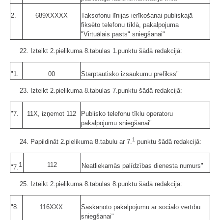
2.
689XXXXX
Taksofonu līnijas ierīkošanai publiskajā
fiksēto telefonu tīklā, pakalpojuma
"Virtuālais pasts" sniegšanai"
22. Izteikt 2.pielikuma 8.tabulas 1.punktu šādā redakcijā:
"1.
00
Starptautisko izsaukumu prefikss"
23. Izteikt 2.pielikuma 8.tabulas 7.punktu šādā redakcijā:
"7.
11X, izņemot 112
Publisko telefonu tīklu operatoru
pakalpojumu sniegšanai"
1
24. Papildināt 2.pielikuma 8.tabulu ar 7.
punktu šādā redakcijā:
1
112
Neatliekamās palīdzības dienesta numurs"
"7.
25. Izteikt 2.pielikuma 8.tabulas 8.punktu šādā redakcijā:
"8.
116XXX
Saskaņoto pakalpojumu ar sociālo vērtību
sniegšanai"