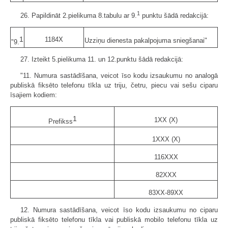
1
26. Papildināt 2.pielikuma 8.tabulu ar 9.
punktu šādā redakcijā:
1
1184X
Uzziņu dienesta pakalpojuma sniegšanai"
"9.
27. Izteikt 5.pielikuma 11. un 12.punktu šādā redakcijā:
"11. Numura sastādīšana, veicot īso kodu izsaukumu no analogā
publiskā fiksēto telefonu tīkla uz triju, četru, piecu vai sešu ciparu
īsajiem kodiem:
1
1XX (X)
Prefikss
1XXX (X)
116XXX
82XXX
83XX-89XX
12. Numura sastādīšana, veicot īso kodu izsaukumu no ciparu
publiskā fiksēto telefonu tīkla vai publiskā mobilo telefonu tīkla uz