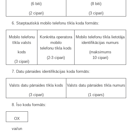
(6 biti)
(8 biti)
(2 cipari)
(3 cipari)
6. Starptautiskā mobilo telefonu tīkla koda formāts:
Mobilo telefonu
Konkrēta operatora
Mobilo telefonu tīkla lietotāja
tīkla valsts
mobilo
identifikācijas numurs
telefonu tīkla kods
kods
(maksimums
(2-3 cipari)
10 cipari)
(3 cipari)
7. Datu pārraides identifikācijas koda formāts:
Valsts datu pārraides tīkla kods
Valsts datu pārraides tīkla numurs
(3 cipari)
(1 cipars)
8. Īso kodu formāts:
OX
vai/un