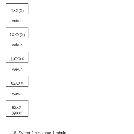
1XX(X)
vai/un
1XXX(X)
vai/un
116XXX
vai/un
82XXX
vai/un
83XX-
89XX"
18. Svītrot 2.pielikuma 1.tabulu.