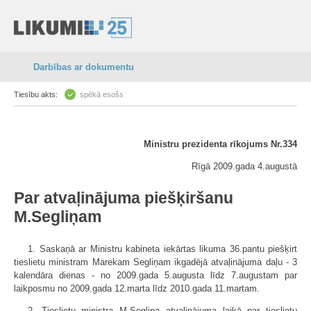
Darbības ar dokumentu
Tiesību akts:
spēkā esošs
Ministru prezidenta rīkojums Nr.334
Rīgā 2009.gada 4.augustā
Par atvaļinājuma piešķiršanu
M.Segliņam
1. Saskaņā ar Ministru kabineta iekārtas likuma 36.pantu piešķirt
tieslietu ministram Marekam Segliņam ikgadējā atvaļinājuma daļu - 3
kalendāra dienas - no 2009.gada 5.augusta līdz 7.augustam par
laikposmu no 2009.gada 12.marta līdz 2010.gada 11.martam.
2. Tieslietu ministra M.Segliņa atvaļinājuma laikā par tieslietu