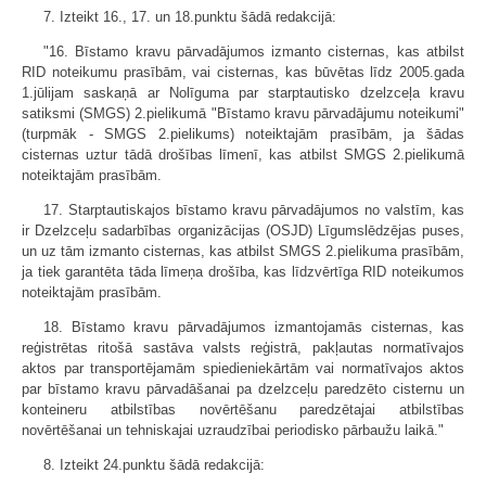
7. Izteikt 16., 17. un 18.punktu šādā redakcijā:
"16. Bīstamo kravu pārvadājumos izmanto cisternas, kas atbilst
RID noteikumu prasībām, vai cisternas, kas būvētas līdz 2005.gada
1.jūlijam saskaņā ar Nolīguma par starptautisko dzelzceļa kravu
satiksmi (SMGS) 2.pielikumā "Bīstamo kravu pārvadājumu noteikumi"
(turpmāk - SMGS 2.pielikums) noteiktajām prasībām, ja šādas
cisternas uztur tādā drošības līmenī, kas atbilst SMGS 2.pielikumā
noteiktajām prasībām.
17. Starptautiskajos bīstamo kravu pārvadājumos no valstīm, kas
ir Dzelzceļu sadarbības organizācijas (OSJD) Līgumslēdzējas puses,
un uz tām izmanto cisternas, kas atbilst SMGS 2.pielikuma prasībām,
ja tiek garantēta tāda līmeņa drošība, kas līdzvērtīga RID noteikumos
noteiktajām prasībām.
18. Bīstamo kravu pārvadājumos izmantojamās cisternas, kas
reģistrētas ritošā sastāva valsts reģistrā, pakļautas normatīvajos
aktos par transportējamām spiedieniekārtām vai normatīvajos aktos
par bīstamo kravu pārvadāšanai pa dzelzceļu paredzēto cisternu un
konteineru atbilstības novērtēšanu paredzētajai atbilstības
novērtēšanai un tehniskajai uzraudzībai periodisko pārbaužu laikā."
8. Izteikt 24.punktu šādā redakcijā: