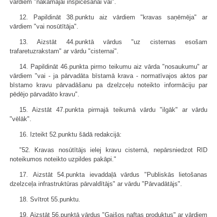
vārdiem "nākamajai inspicēšanai vai".
12. Papildināt 38.punktu aiz vārdiem "kravas saņēmēja" ar
vārdiem "vai nosūtītāja".
13. Aizstāt 44.punktā vārdus "uz cisternas esošam
trafaretuzrakstam" ar vārdu "cisternai".
14. Papildināt 46.punkta pirmo teikumu aiz vārda "nosaukumu" ar
vārdiem "vai - ja pārvadāta bīstamā krava - normatīvajos aktos par
bīstamo kravu pārvadāšanu pa dzelzceļu noteikto informāciju par
pēdējo pārvadāto kravu".
15. Aizstāt 47.punkta pirmajā teikumā vārdu "ilgāk" ar vārdu
"vēlāk".
16. Izteikt 52.punktu šādā redakcijā:
"52. Kravas nosūtītājs ielej kravu cisternā, nepārsniedzot RID
noteikumos noteikto uzpildes pakāpi."
17. Aizstāt 54.punkta ievaddaļā vārdus "Publiskās lietošanas
dzelzceļa infrastruktūras pārvaldītājs" ar vārdu "Pārvadātājs".
18. Svītrot 55.punktu.
19. Aizstāt 56.punktā vārdus "Gaišos naftas produktus" ar vārdiem