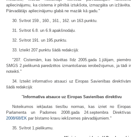
apliecinājumu, ka cisterna ir pilnībā iztukšota, izmazgāta un izžāvēta.
Pārvadātājs apliecinājumu glabā ne mazāk kā gadu."
30. Svītrot 159., 160., 161., 162. un 163.punktu.
31. Svītrot 6.8. un 6.9.apakšnodaļu.
32. Svītrot 191. un 195.punktu.
33. Izteikt 207.punktu šādā redakcijā:
"207. Cisternām, kas būvētas līdz 2005.gada 1.jūlijam, piemēro
SMGS 2.pielikumā paredzētos izmantošanas ierobežojumus, ja tādi ir
noteikti."
34. Izteikt informatīvo atsauci uz Eiropas Savienības direktīvām
šādā redakcijā:
"
Informatīva atsauce uz Eiropas Savienības direktīvu
Noteikumos iekļautas tiesību normas, kas izriet no Eiropas
Parlamenta un Padomes 2008.gada 24.septembra Direktīvas
2008/68/EK
par bīstamo kravu iekšzemes pārvadājumiem."
35. Svītrot 1.pielikumu.