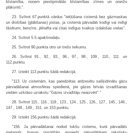
bīstamība, noņem piestiprinātās bīstamības zīmes un oranžo
plāksnīti;".
23. Svītrot 67.punktā vārdus "iekļūšana cisternā bez gāzmaskas
un drošības (glābšanas) jostas, ja cisternā pārvadāti kodīgi vai indīgi
šķidrumi, benzīns, jēlnafta vai citas indīgus tvaikus izdalošas vielas".
24. Svītrot 5.5.apakšnodaļu.
25. Svītrot 90.punkta otro un trešo teikumu.
26. Svītrot 91., 92., 93., 96., 97., 98., 109., 110., 111. un
112.punktu.
27. Izteikt 113.punktu šādā redakcijā:
"113. Uz cisternām, kas paredzētas atdzesētu sašķidrinātu gāzu
pārvadāšanai atmosfēras spiedienā, pie gāzes brīvās izvadīšanas
vietām uzkrāso uzrakstu "Gāzes izvadītāju neaizvērt"."
28. Svītrot 115., 116., 119., 123., 124., 125., 126., 127., 145., 146.,
147., 148., 149., 151. un 153.punktu.
29. Izteikt 156.punktu šādā redakcijā:
"156. Ja pārvadāšanai nodod tukšu cisternu, kurā pārvadāts
metanols, kravas nosūtītājs iesniedz pārvadātājam rakstisku