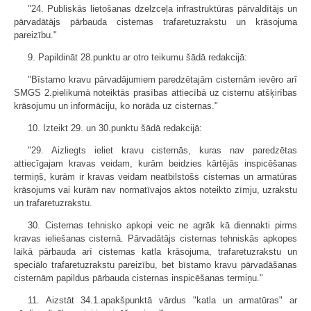
"24. Publiskās lietošanas dzelzceļa infrastruktūras pārvaldītājs un
pārvadātājs pārbauda cisternas trafaretuzrakstu un krāsojuma
pareizību."
9. Papildināt 28.punktu ar otro teikumu šādā redakcijā:
"Bīstamo kravu pārvadājumiem paredzētajām cisternām ievēro arī
SMGS 2.pielikumā noteiktās prasības attiecībā uz cisternu atšķirības
krāsojumu un informāciju, ko norāda uz cisternas."
10. Izteikt 29. un 30.punktu šādā redakcijā:
"29. Aizliegts ieliet kravu cisternās, kuras nav paredzētas
attiecīgajam kravas veidam, kurām beidzies kārtējās inspicēšanas
termiņš, kurām ir kravas veidam neatbilstošs cisternas un armatūras
krāsojums vai kurām nav normatīvajos aktos noteikto zīmju, uzrakstu
un trafaretuzrakstu.
30. Cisternas tehnisko apkopi veic ne agrāk kā diennakti pirms
kravas ieliešanas cisternā. Pārvadātājs cisternas tehniskās apkopes
laikā pārbauda arī cisternas katla krāsojuma, trafaretuzrakstu un
speciālo trafaretuzrakstu pareizību, bet bīstamo kravu pārvadāšanas
cisternām papildus pārbauda cisternas inspicēšanas termiņu."
11. Aizstāt 34.1.apakšpunktā vārdus "katla un armatūras" ar