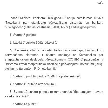
daļu
Izdarīt Ministru kabineta 2004.gada 22.aprīļa noteikumos Nr.377
"Noteikumi par lejamkravu pārvadāšanu cisternās un bunkura
pusvagonos" (Latvijas Vēstnesis, 2004, 66.nr.) šādus grozījumus:
1. Svītrot 3.punktu.
2. Izteikt 7.punktu šādā redakcijā:
"7. Cisternās atļauts pārvadāt tādas bīstamās lejamkravas, kuru
pārvadāšana cisternās ir atļauta saskaņā ar Konvencijas par
starptautiskajiem dzelzceļa pārvadājumiem (COTIF) C papildinājuma
"Bīstamo kravu starptautisko dzelzceļa pārvadājumu noteikumi (RID)"
pielikumu (turpmāk - RID noteikumi)."
3. Svītrot 8.punktā vārdus "SMGS 2.pielikumā un".
4. Svītrot 11.punkta otro teikumu.
5. Svītrot 12.punkta pirmajā teikumā vārdus "(bīstamajām kravām
- sarkanā krāsā)".
6. Svītrot 13.punktu.