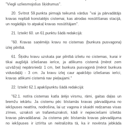
"Viegli uzliesmojošus šķidrumus".
20. Svītrot 59.punkta pirmajā teikumā vārdus "vai ja pārvadātājs
kravas noplūdi konstatējis cisternai, kas atrodas nosūtīšanas stacijā,
un nogādājis to atpakaļ kravas nosūtītājam".
21. Izteikt 60. un 61.punktu šādā redakcijā:
"60. Kravas saņēmējs kravu no cisternas (bunkura pusvagona)
izlej pilnībā.
61. Šķidru kravu uzskata par pilnībā izlietu no cisternas, kurai ir
tikai augšējā izliešanas ierīce, ja atlikums cisternā (mērot zem
uzvāžņa) nepārsniedz 1 cm, bet bunkura pusvagonā (mērot bunkura
vidusdaļā) - 3 cm. Ja kravu izlej caur apakšējo izliešanas ierīci,
kravas atlikumi cisternā nav pieļaujami."
22. Izteikt 62.1.apakšpunktu šādā redakcijā:
"62.1. notīra cisternas katla ārējo virsmu, rāmi, gaitas daļas un
bremžu iekārtu. Ja cisternu pēc bīstamās kravas pārvadājuma no
iekšpuses neattīra, nodrošina, lai uz vagona ir skaidri redzamas visas
zīmes, uzraksti un trafaretuzraksti, kādi ir nepieciešami izlietās
kravas pārvadāšanai. Ja cisterna pēc bīstamās kravas pārvadājuma
no iekšpuses ir iztīrīta un neitralizēta tā, ka ir novērsta jebkāda