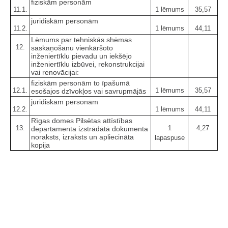
fiziskām personām
11.1.
1 lēmums
35,57
juridiskām personām
11.2.
1 lēmums
44,11
Lēmums par tehniskās shēmas
12.
saskaņošanu vienkāršoto
inženiertīklu pievadu un iekšējo
inženiertīklu izbūvei, rekonstrukcijai
vai renovācijai:
fiziskām personām to īpašumā
12.1.
1 lēmums
35,57
esošajos dzīvokļos vai savrupmājās
juridiskām personām
12.2.
1 lēmums
44,11
Rīgas domes Pilsētas attīstības
13.
1
4,27
departamenta izstrādātā dokumenta
noraksts, izraksts un apliecināta
lapaspuse
kopija