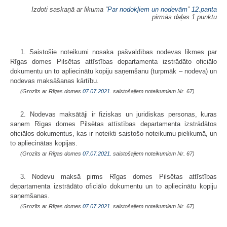
Izdoti saskaņā ar likuma “
Par nodokļiem un nodevām
”
12.panta
pirmās daļas 1.punktu
1. Saistošie noteikumi nosaka pašvaldības nodevas likmes par
Rīgas domes Pilsētas attīstības departamenta izstrādāto oficiālo
dokumentu un to apliecinātu kopiju saņemšanu (turpmāk – nodeva) un
nodevas maksāšanas kārtību.
(Grozīts ar Rīgas domes
07.07.2021.
saistošajiem noteikumiem Nr. 67)
2. Nodevas maksātāji ir fiziskas un juridiskas personas, kuras
saņem Rīgas domes Pilsētas attīstības departamenta izstrādātos
oficiālos dokumentus, kas ir noteikti saistošo noteikumu pielikumā, un
to apliecinātas kopijas.
(Grozīts ar Rīgas domes
07.07.2021.
saistošajiem noteikumiem Nr. 67)
3. Nodevu maksā pirms Rīgas domes Pilsētas attīstības
departamenta izstrādāto oficiālo dokumentu un to apliecinātu kopiju
saņemšanas.
(Grozīts ar Rīgas domes
07.07.2021.
saistošajiem noteikumiem Nr. 67)