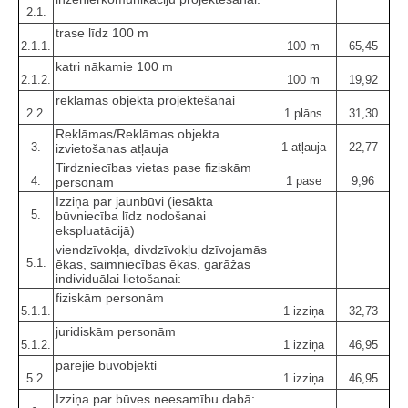
2.1.
trase līdz 100 m
2.1.1.
100 m
65,45
katri nākamie 100 m
2.1.2.
100 m
19,92
reklāmas objekta projektēšanai
2.2.
1 plāns
31,30
Reklāmas/Reklāmas objekta
3.
1 atļauja
22,77
izvietošanas atļauja
Tirdzniecības vietas pase fiziskām
4.
1 pase
9,96
personām
Izziņa par jaunbūvi (iesākta
5.
būvniecība līdz nodošanai
ekspluatācijā)
viendzīvokļa, divdzīvokļu dzīvojamās
5.1.
ēkas, saimniecības ēkas, garāžas
individuālai lietošanai:
fiziskām personām
5.1.1.
1 izziņa
32,73
juridiskām personām
5.1.2.
1 izziņa
46,95
pārējie būvobjekti
5.2.
1 izziņa
46,95
Izziņa par būves neesamību dabā: