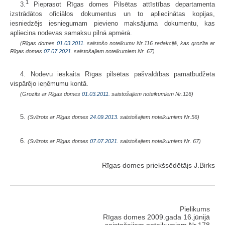
1
3.
Pieprasot Rīgas domes Pilsētas attīstības departamenta
izstrādātos oficiālos dokumentus un to apliecinātas kopijas,
iesniedzējs iesniegumam pievieno maksājuma dokumentu, kas
apliecina nodevas samaksu pilnā apmērā.
(Rīgas domes
01.03.2011.
saistošo noteikumu Nr.116 redakcijā, kas grozīta ar
Rīgas domes
07.07.2021.
saistošajiem noteikumiem Nr. 67)
4. Nodevu ieskaita Rīgas pilsētas pašvaldības pamatbudžeta
vispārējo ieņēmumu kontā.
(Grozīts ar Rīgas domes
01.03.2011.
saistošajiem noteikumiem Nr.116)
5.
(Svītrots ar Rīgas domes
24.09.2013.
saistošajiem noteikumiem Nr.56)
6.
(Svītrots ar Rīgas domes
07.07.2021.
saistošajiem noteikumiem Nr. 67)
Rīgas domes priekšsēdētājs J.Birks
Pielikums
Rīgas domes 2009.gada 16.jūnijā
saistošajiem noteikumiem Nr.178