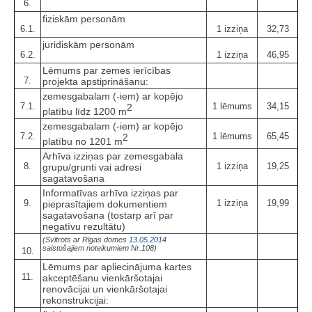
6.
fiziskām personām
6.1.
1 izziņa
32,73
juridiskām personām
6.2.
1 izziņa
46,95
Lēmums par zemes ierīcības
7.
projekta apstiprināšanu:
zemesgabalam (-iem) ar kopējo
7.1.
1 lēmums
34,15
2
platību līdz 1200 m
zemesgabalam (-iem) ar kopējo
7.2.
1 lēmums
65,45
2
platību no 1201 m
Arhīva izziņas par zemesgabala
8.
1 izziņa
19,25
grupu/grunti vai adresi
sagatavošana
Informatīvas arhīva izziņas par
9.
1 izziņa
19,99
pieprasītajiem dokumentiem
sagatavošana (tostarp arī par
negatīvu rezultātu)
(Svītrots ar Rīgas domes
13.05.2014
saistošajiem noteikumiem Nr.108)
10.
Lēmums par apliecinājuma kartes
11.
akceptēšanu vienkāršotajai
renovācijai un vienkāršotajai
rekonstrukcijai: