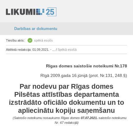
Darbības ar dokumentu
Tiesību akts:
spēkā esošs
Attēlotā redakcija: 01.09.2021. - ... /
Spēkā esošā
Rīgas domes saistošie noteikumi Nr.178
Rīgā 2009.gada 16.jūnijā (prot. Nr.131, 248.§)
Par nodevu par Rīgas domes
Pilsētas attīstības departamenta
izstrādāto oficiālo dokumentu un to
apliecinātu kopiju saņemšanu
(Saistošo noteikumu nosaukums Rīgas domes
07.07.2021.
saistošo noteikumu
Nr. 67 redakcijā)