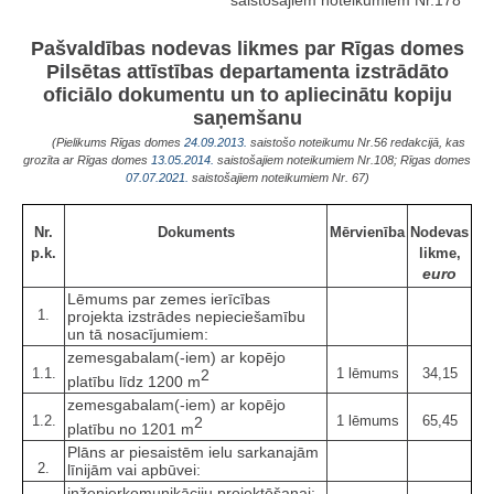
Pašvaldības nodevas likmes par Rīgas domes
Pilsētas attīstības departamenta izstrādāto
oficiālo dokumentu un to apliecinātu kopiju
saņemšanu
(Pielikums Rīgas domes
24.09.2013.
saistošo noteikumu Nr.56 redakcijā, kas
grozīta ar Rīgas domes
13.05.2014.
saistošajiem noteikumiem Nr.108; Rīgas domes
07.07.2021.
saistošajiem noteikumiem Nr. 67)
Nr.
Dokuments
Mērvienība
Nodevas
p.k.
likme,
euro
Lēmums par zemes ierīcības
1.
projekta izstrādes nepieciešamību
un tā nosacījumiem:
zemesgabalam(-iem) ar kopējo
1.1.
1 lēmums
34,15
2
platību līdz 1200 m
zemesgabalam(-iem) ar kopējo
1.2.
1 lēmums
65,45
2
platību no 1201 m
Plāns ar piesaistēm ielu sarkanajām
2.
līnijām vai apbūvei:
inženierkomunikāciju projektēšanai: