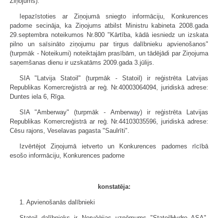
Ziņojums).
Iepazīstoties ar Ziņojumā sniegto informāciju, Konkurences
padome secināja, ka Ziņojums atbilst Ministru kabineta 2008.gada
29.septembra noteikumos Nr.800 "Kārtība, kādā iesniedz un izskata
pilno un saīsināto ziņojumu par tirgus dalībnieku apvienošanos"
(turpmāk - Noteikumi) noteiktajām prasībām, un tādējādi par Ziņojuma
saņemšanas dienu ir uzskatāms 2009.gada 3.jūlijs.
SIA "Latvija Statoil" (turpmāk - Statoil) ir reģistrēta Latvijas
Republikas Komercreģistrā ar reģ. Nr.40003064094, juridiskā adrese:
Duntes iela 6, Rīga.
SIA "Amberway" (turpmāk - Amber­way) ir reģistrēta Latvijas
Republikas Komercreģistrā ar reģ. Nr.44103035596, juridiskā adrese:
Cēsu rajons, Veselavas pagasta "Saulrīti".
Izvērtējot Ziņojumā ietverto un Konkurences padomes rīcībā
esošo informāciju, Konkurences padome
konstatēja:
1. Apvienošanās dalībnieki
Statoil dalībnieks ir Norvēģijas uzņēmums "StatoilHydro ASA",