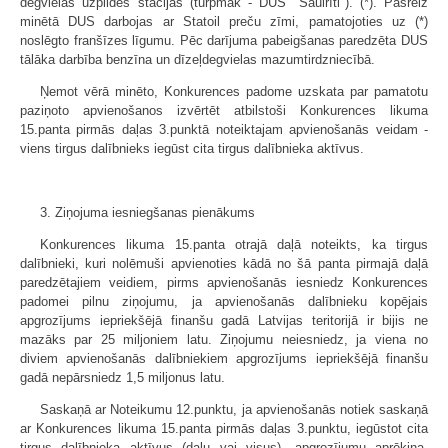
degvielas uzpildes stacijas (turpmāk - DUS "Saulrīti"). (*). Pašreiz
minētā DUS darbojas ar Statoil preču zīmi, pamatojoties uz (*)
noslēgto franšīzes līgumu. Pēc darījuma pabeigšanas paredzēta DUS
tālāka darbība benzīna un dīzeļdegvielas mazumtirdzniecībā.
Ņemot vērā minēto, Konkurences padome uzskata par pamatotu
paziņoto apvienošanos izvērtēt atbilstoši Konkurences likuma
15.panta pirmās daļas 3.punktā noteiktajam apvienošanās veidam -
viens tirgus dalībnieks iegūst cita tirgus dalībnieka aktīvus.
3. Ziņojuma iesniegšanas pienākums
Konkurences likuma 15.panta otrajā daļā noteikts, ka tirgus
dalībnieki, kuri nolēmuši apvienoties kādā no šā panta pirmajā daļā
paredzētajiem veidiem, pirms apvienošanās iesniedz Konkurences
padomei pilnu ziņojumu, ja apvienošanās dalībnieku kopējais
apgrozījums iepriekšējā finanšu gadā Latvijas teritorijā ir bijis ne
mazāks par 25 miljoniem latu. Ziņojumu neiesniedz, ja viena no
diviem apvienošanās dalībniekiem apgrozījums iepriekšējā finanšu
gadā nepārsniedz 1,5 miljonus latu.
Saskaņā ar Noteikumu 12.punktu, ja apvienošanās notiek saskaņā
ar Konkurences likuma 15.panta pirmās daļas 3.punktu, iegūstot cita
tirgus dalībnieka aktīvus (daļu vai visus), apgrozījumu aprēķina,