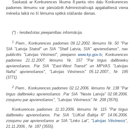
Saskaņā ar Konkurences likuma 8.panta otro daļu Konkurences
padomes lēmumu var pārsūdzēt Administratīvajā apgabaltiesā viena
mēneša laikā no šī lēmuma spēkā stāšanās dienas.
(*) - Ierobežotas pieejamības informācija.
1
Piem., Konkurences padomes 09.12.2002. lēmums Nr. 50 "Par
SIA "Latvija Statoil" un SIA "Shell Latvia, SIA" apvienošanos", nav
publicēts "Latvijas Vēstnesī", pieejams
www.kp.gov.lv
, Konkurences
padomes 21.11.2007. lēmums Nr. 157 "Par tirgus dalībnieku
apvienošanos. Par SIA "East-West Transit" un MPVAS "Latvijas
Nafta" apvienošanos", "Latvijas Vēstnesis" 05.12.2007., Nr. 195
(3771).
2
Piem., Konkurences padomes 02.12.2006. lēmums Nr. 138 "Par
tirgus dalībnieku apvienošanos. Par SIA "Neste Latvija" 02.08.2006.
ziņojumu par apvienošanos", "Latvijas Vēstnesis" Nr. 208 (3576).
Konkurences padomes 11.10.2006. lēmums Nr. 115 "Par tirgus
dalībnieku apvienošanos. Par SIA "LUKoil Baltija R" 14.06.2006.
ziņojumu par apvienošanos ar SIA "Linko Lat", "
Latvijas Vēstnesis
",
21.11.2006., Nr. 187 (3555).