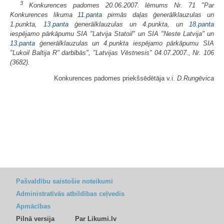
3
Konkurences padomes 20.06.2007. lēmums Nr. 71 "Par
Konkurences likuma
11.panta
pirmās daļas ģenerālklauzulas un
1.punkta,
13.panta
ģenerālklauzulas un 4.punkta, un
18.panta
iespējamo pārkāpumu SIA "Latvija Statoil" un SIA "Neste Latvija" un
13.panta
ģenerālklauzulas un 4.punkta iespējamo pārkāpumu SIA
"Lukoil Baltija R" darbībās", "Latvijas Vēstnesis" 04.07.2007., Nr. 106
(3682).
Konkurences padomes priekšsēdētāja v.i.
D.Rungēvica
Pašvaldību saistošie noteikumi
Administratīvās atbildības ceļvedis
Apmācības
Pilnā versija
Par Likumi.lv