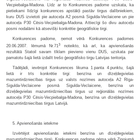
Vecpiebalga-Madona. Līdz ar to Konkurences padome uzskata, ka
pietiekami līdzīgi konkurences apstākļi pastāv tirgus dalībniekiem,
kuru DUS izvietoti pie autoceļa A2 posmā Sigulda-Veclaicene un pie
autoceļa P30 Cēsis-Vecpiebalga-Madona. Attiecīgi šo divu autoceļu
posmi nodalāmi kā atsevišķi konkrētie ģeogrāfiskie tirgi.
Konkurences padome, ņemot vērā Konkurences padomes
3
20.06.2007. lēmumā Nr.71
noteikto, kā arī, ka apvienošanās
rezultātā Statoil savam tīklam pievieno vienu DUS, uzskata par
pamatotu šajā lietā izdalīt trešo ģeogrāfisko tirgu Latvijas teritorija.
Tādējādi, ievērojot Konkurences likuma 1.panta 4.punktu, šajā
lietā ir trīs konkrētie tirgi: benzīna un dīzeļdegvielas
mazumtirdzniecības tirgus uz valsts nozīmes autoceļa A2 Rīga-
Sigulda-Veclaicene posmā Sigulda-Veclaicene, benzīna un
dīzeļdegvielas mazumtirdzniecības tirgus uz reģionālās nozīmes
autoceļa P30 Cēsis-Vecpiebalga-Madona, benzīna un dīzeļdegvielas
mazumtirdzniecības tirgus Latvijā.
5. Apvienošanās ietekme
Izvērtējot apvienošanās ietekmi benzīna un dīzeļdegvielas
mazumtirdzniecības tirgū, Konkurences padome ņēma vērā Ziņojumā