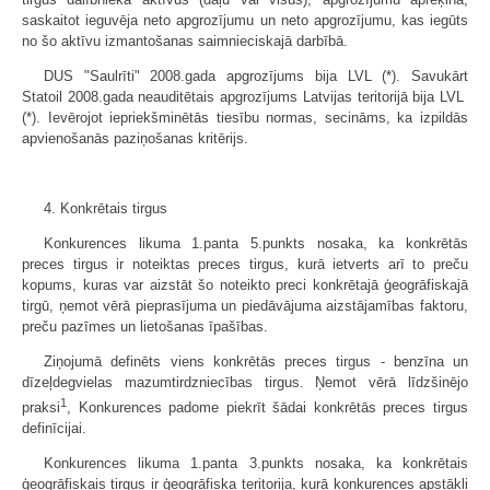
saskaitot ieguvēja neto apgrozījumu un neto apgrozījumu, kas iegūts
no šo aktīvu izmantošanas saimnieciskajā darbībā.
DUS "Saulrīti" 2008.gada apgrozījums bija LVL (*). Savukārt
Statoil 2008.gada neauditētais apgrozījums Latvijas teritorijā bija LVL
(*). Ievērojot iepriekšminētās tiesību normas, secināms, ka izpildās
apvienošanās paziņošanas kritērijs.
4. Konkrētais tirgus
Konkurences likuma 1.panta 5.punkts nosaka, ka konkrētās
preces tirgus ir noteiktas preces tirgus, kurā ietverts arī to preču
kopums, kuras var aizstāt šo noteikto preci konkrētajā ģeogrāfiskajā
tirgū, ņemot vērā pieprasījuma un piedāvājuma aizstājamības faktoru,
preču pazīmes un lietošanas īpašības.
Ziņojumā definēts viens konkrētās preces tirgus - benzīna un
dīzeļdegvielas mazumtirdzniecības tirgus. Ņemot vērā līdzšinējo
1
praksi
, Konkurences padome piekrīt šādai konkrētās preces tirgus
definīcijai.
Konkurences likuma 1.panta 3.punkts nosaka, ka konkrētais
ģeogrāfiskais tirgus ir ģeogrāfiska teritorija, kurā konkurences apstākļi