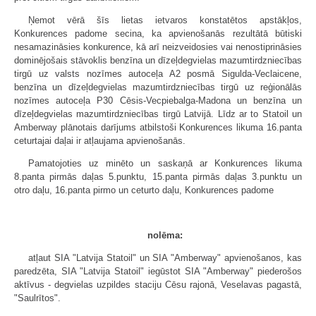
Ņemot vērā šīs lietas ietvaros konstatētos apstākļos,
Konkurences padome secina, ka apvienošanās rezultātā būtiski
nesamazināsies konkurence, kā arī neizveidosies vai nenostiprināsies
dominējošais stāvoklis benzīna un dīzeļdegvielas mazumtirdzniecības
tirgū uz valsts nozīmes autoceļa A2 posmā Sigulda-Veclaicene,
benzīna un dīzeļdegvielas mazumtirdzniecības tirgū uz reģionālās
nozīmes autoceļa P30 Cēsis-Vecpiebalga-Madona un benzīna un
dīzeļdegvielas mazumtirdzniecības tirgū Latvijā. Līdz ar to Statoil un
Amberway plānotais darījums atbilstoši Konkurences likuma 16.panta
ceturtajai daļai ir atļaujama apvienošanās.
Pamatojoties uz minēto un saskaņā ar Konkurences likuma
8.panta pirmās daļas 5.punktu, 15.panta pirmās daļas 3.punktu un
otro daļu, 16.panta pirmo un ceturto daļu, Konkurences padome
nolēma:
atļaut SIA "Latvija Statoil" un SIA "Amberway" apvienošanos, kas
paredzēta, SIA "Latvija Statoil" iegūstot SIA "Amberway" piederošos
aktīvus - degvielas uzpildes staciju Cēsu rajonā, Veselavas pagastā,
"Saulrītos".