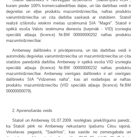
kuram pieder 100% komercsabiedrības daļas, un tās darbības veidi ir
degvielas un eļļas produktu mazumtirdzniecība, naftas produktu
vairumtirdzniecība un cita darbība saskaņā ar statūtiem. Statoil
realizē izšķirošu ietekmi meitas uzņēmumā SIA "Magni". Statoil ir
spēkā esoša Valsts ieņēmuma dienesta (turpmāk - VID) izsniegta
speciālā atļauja (licence) Nr.BM 00000000202 naftas produktu
mazumtirdzniecībai.
Amberway dalībnieks ir privātpersona, un tās darbības veidi ir
automobiļu degvielas vairumtirdzniecība un mazumtirdzniecība un cita
statūtos paredzētā darbība. Amberway ir spēkā esoša VID izsniegta
speciālā atļauja (licence) Nr.BM 00000000232 naftas produktu
mazumtirdzniecībai. Amberway vienīgais dalībnieks ir arī vienīgais
dalībnieks SIA "Vidzemes nafta", kas arī nodarbojas ar naftas
produktu mazumtirdzniecību (VID speciālā atļauja (licence) Nr.BM
00000000079).
2. Apvienošanās veids
Statoil un Amberway 01.07.2009. noslēgtais priekšlīgums paredz,
ka Statoil pērk no Amberway nekustamo īpašumu Cēsu rajonā,
Veselavas pagastā, "Saulrītos", kas sastāv no zemesgabala un