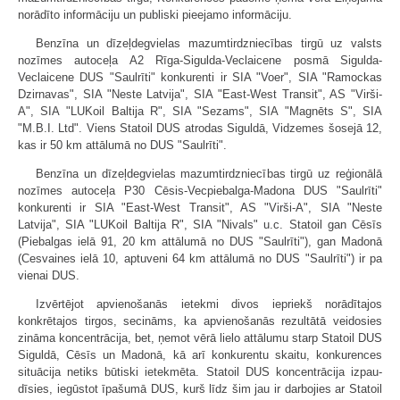
norādīto informāciju un publiski pieejamo informāciju.
Benzīna un dīzeļdegvielas mazumtirdzniecības tirgū uz valsts
nozīmes autoceļa A2 Rīga-Sigulda-Veclaicene posmā Sigulda-
Veclaicene DUS "Saulrīti" konkurenti ir SIA "Voer", SIA "Ramockas
Dzirnavas", SIA "Neste Latvija", SIA "East-West Transit", AS "Virši-
A", SIA "LUKoil Baltija R", SIA "Sezams", SIA "Magnēts S", SIA
"M.B.I. Ltd". Viens Statoil DUS atrodas Siguldā, Vidzemes šosejā 12,
kas ir 50 km attālumā no DUS "Saulrīti".
Benzīna un dīzeļdegvielas mazumtirdzniecības tirgū uz reģionālā
nozīmes autoceļa P30 Cēsis-Vecpiebalga-Madona DUS "Saulrīti"
konkurenti ir SIA "East-West Transit", AS "Virši-A", SIA "Neste
Latvija", SIA "LUKoil Baltija R", SIA "Nivals" u.c. Statoil gan Cēsīs
(Piebalgas ielā 91, 20 km attālumā no DUS "Saulrīti"), gan Madonā
(Cesvaines ielā 10, aptuveni 64 km attālumā no DUS "Saulrīti") ir pa
vienai DUS.
Izvērtējot apvienošanās ietekmi divos iepriekš norādītajos
konkrētajos tirgos, secināms, ka apvienošanās rezultātā veidosies
zināma koncentrācija, bet, ņemot vērā lielo attālumu starp Statoil DUS
Siguldā, Cēsīs un Madonā, kā arī konkurentu skaitu, konkurences
situācija netiks būtiski ietekmēta. Statoil DUS koncentrācija izpau­
dīsies, iegūstot īpašumā DUS, kurš līdz šim jau ir darbojies ar Statoil