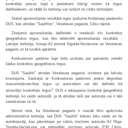
konkrētās preces tirgū ir pietiekami līdzīgi visiem šā tirgus
dalībniekiem, un tādēļ šo teritoriju var nošķirt no citām teritorijām.
Statoil apvienošanās rezultātā iegūs īpašumā Amberway piederošo
DUS, kas atrodas "Saulrītos", Veselavas pagastā, Cēsu rajonā.
Ziņojumā apvienošanās dalībnieki ir noteikuši trīs konkrētos
ģeogrāfiskos tirgus, kas tiks ietekmēti apvienošanās rezultātā, -
Latvijas teritorija, šoseja A2 posmā Sigulda-Veclaicene un Veselavas
pagasts un tā tuvākā apkārtne.
Konkurences padome šajā lietā uzskata par pamatotu noteikt
šādus konkrētos ģeogrāfiskos tirgus.
DUS "Saulrīti" atrodas Veselavas pagastā, izvietots pie lielceļu
krustojuma. Saskaņā ar Konkurences padomes praksi degvielas
mazumtirdzniecības tirgus uz autoceļiem var tikt definēts kā
2
atsevišķs konkrētais tirgus
. DUS ir iekļaujama konkrētā ģeogrāfiskā
teritorijā, ko veido autoceļš, ja tā atrodas tieši pie autoceļa vai ir labi
saredzamas no tā.
Ņemot vērā, ka Veselavas pagasts ir mazāk blīvi apdzīvota
administratīvā teritorija, tad DUS "Saulrīti" klientu loku veido arī tie
autobraucēji, kas pārvietojas pa valsts nozīmes autoceļu A2 Rīga-
Sigulda-Veclaicene vai reģionālās nozīmes autoceļu P30 Cēsis-