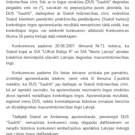
tirdzniecības zīmi, līdz ar to tirgus struktūra (DUS "Saul­rīti" degvielas
piegādes veic no (*), savukārt no pieprasījuma puses jānorāda, ka
DUS "Saul­rīti", darbojoties ar Statoil tirdzniecības zīmi, nodrošina
Statoil klientiem paredzēto priekšrocību piedāvājumu (Stat­oil kartes))
konkrētajos tirgos apvienošanās rezultātā nemainīsies tādā veidā, kas
konkrētajos tirgos var ietekmēt konkurenci atbilstoši Konkurences
likuma 16.panta trešajā daļā noteiktajam.
Konkurences padome 20.06.2007. lēmumā Nr.71 noteica, ka
Statoil kopā ar SIA "LUKoil Baltija R" un SIA "Neste Latvija" atrodas
kolektīvā dominējošā stāvoklī Latvijas degvielas mazumtirdzniecības
tirgū.
Konkurences padome šīs lietas ietvaros uzskata par pamatotu,
izvērtējot apvienošanās ietekmi, ņemt vērā šī lēmuma 2.punktā
noteikto, ka DUS "Saulrīti" jau darbojas ar Statoil tirdzniecības zīmi,
kā arī iepriekš secināto, ka apvienošanās neizmainīs tirgus struktūru
divos iepriekš norādītajos konkrētajos tirgos. Apvienošanās rezultātā,
iegūstot vienu DUS, nebūs konstatējamas būtiskas izmaiņas benzīna
un dīzeļdegvielas mazumtirdzniecības tirgū Latvijā.
Tādējādi Statoil un Amberway apvienošanās, pievienojot DUS
"Saulrīti", nemazinās konkurenci starp oligopola dalībniekiem un
neradīs būtiskus konkurenci ierobežojošus apstākļus Latvijas mērogā
pret citiem tirgus dalībniekiem.