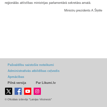
reģionālās attīstības ministrijas parlamentārā sekretāra amatā.
Ministru prezidents A.Šķēle
Pašvaldību saistošie noteikumi
Administratīvās atbildības ceļvedis
Apmācības
Pilnā versija
Par Likumi.lv
© Oficiālais izdevējs "Latvijas Vēstnesis"