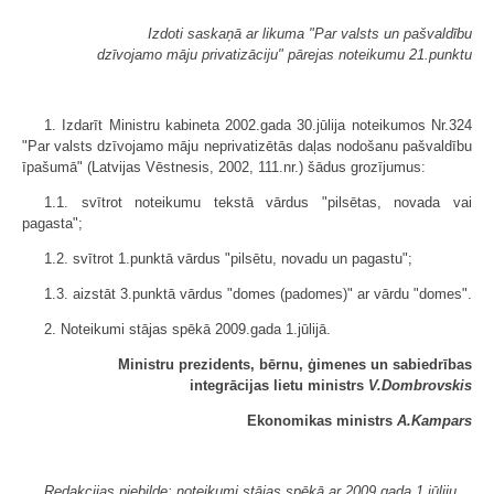
Izdoti saskaņā ar likuma "Par valsts un pašvaldību
dzīvojamo māju privatizāciju" pārejas noteikumu 21.punktu
1. Izdarīt Ministru kabineta 2002.gada 30.jūlija noteikumos Nr.324
"Par valsts dzīvojamo māju neprivatizētās daļas nodošanu pašvaldību
īpašumā" (Latvijas Vēstnesis, 2002, 111.nr.) šādus grozījumus:
1.1. svītrot noteikumu tekstā vārdus "pilsētas, novada vai
pagasta";
1.2. svītrot 1.punktā vārdus "pilsētu, novadu un pagastu";
1.3. aizstāt 3.punktā vārdus "domes (padomes)" ar vārdu "domes".
2. Noteikumi stājas spēkā 2009.gada 1.jūlijā.
Ministru prezidents, bērnu, ģimenes un sabiedrības
integrācijas lietu ministrs
V.Dombrovskis
Ekonomikas ministrs
A.Kampars
Redakcijas piebilde: noteikumi stājas spēkā ar 2009.gada 1.jūliju.