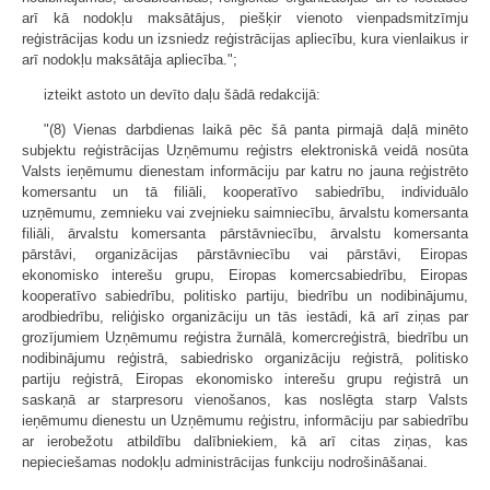
arī kā nodokļu maksātājus, piešķir vienoto vienpadsmitzīmju
reģistrācijas kodu un izsniedz reģistrācijas apliecību, kura vienlaikus ir
arī nodokļu maksātāja apliecība.";
izteikt astoto un devīto daļu šādā redakcijā:
"(8) Vienas darbdienas laikā pēc šā panta pirmajā daļā minēto
subjektu reģistrācijas Uzņēmumu reģistrs elektroniskā veidā nosūta
Valsts ieņēmumu dienestam informāciju par katru no jauna reģistrēto
komersantu un tā filiāli, kooperatīvo sabiedrību, individuālo
uzņēmumu, zemnieku vai zvejnieku saimniecību, ārvalstu komersanta
filiāli, ārvalstu komersanta pārstāvniecību, ārvalstu komersanta
pārstāvi, organizācijas pārstāvniecību vai pārstāvi, Eiropas
ekonomisko interešu grupu, Eiropas komercsabiedrību, Eiropas
kooperatīvo sabiedrību, politisko partiju, biedrību un nodibinājumu,
arodbiedrību, reliģisko organizāciju un tās iestādi, kā arī ziņas par
grozījumiem Uzņēmumu reģistra žurnālā, komercreģistrā, biedrību un
nodibinājumu reģistrā, sabiedrisko organizāciju reģistrā, politisko
partiju reģistrā, Eiropas ekonomisko interešu grupu reģistrā un
saskaņā ar starpresoru vienošanos, kas noslēgta starp Valsts
ieņēmumu dienestu un Uzņēmumu reģistru, informāciju par sabiedrību
ar ierobežotu atbildību dalībniekiem, kā arī citas ziņas, kas
nepieciešamas nodokļu administrācijas funkciju nodrošināšanai.