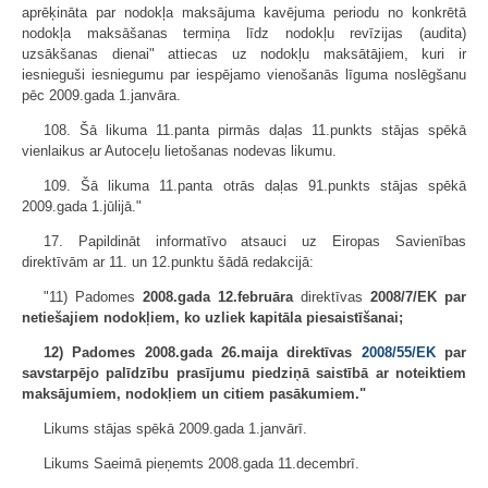
aprēķināta par nodokļa maksājuma kavējuma periodu no konkrētā
nodokļa maksāšanas termiņa līdz nodokļu revīzijas (audita)
uzsākšanas dienai" attiecas uz nodokļu maksātājiem, kuri ir
iesnieguši iesniegumu par iespējamo vienošanās līguma noslēgšanu
pēc 2009.gada 1.janvāra.
108. Šā likuma 11.panta pirmās daļas 11.punkts stājas spēkā
vienlaikus ar Autoceļu lietošanas nodevas likumu.
109. Šā likuma 11.panta otrās daļas 91.punkts stājas spēkā
2009.gada 1.jūlijā."
17. Papildināt informatīvo atsauci uz Eiropas Savienības
direktīvām ar 11. un 12.punktu šādā redakcijā:
"11) Padomes
2008.gada 12.februāra
direktīvas
2008/7/EK
par
netiešajiem nodokļiem, ko uzliek kapitāla piesaistīšanai;
12) Padomes 2008.gada 26.maija direktīvas
2008/55/EK
par
savstarpējo palīdzību prasījumu piedziņā saistībā ar noteiktiem
maksājumiem, nodokļiem un citiem pasākumiem."
Likums stājas spēkā 2009.gada 1.janvārī.
Likums Saeimā pieņemts 2008.gada 11.decembrī.