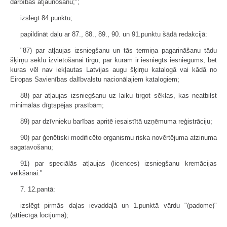
darbības atjaunošanu;";
izslēgt 84.punktu;
papildināt daļu ar 87., 88., 89., 90. un 91.punktu šādā redakcijā:
"87) par atļaujas izsniegšanu un tās termiņa pagarināšanu tādu
šķirņu sēklu izvietošanai tirgū, par kurām ir iesniegts iesniegums, bet
kuras vēl nav iekļautas Latvijas augu šķirņu katalogā vai kādā no
Eiropas Savienības dalībvalstu nacionālajiem katalogiem;
88) par atļaujas izsniegšanu uz laiku tirgot sēklas, kas neatbilst
minimālās dīgtspējas prasībām;
89) par dzīvnieku barības apritē iesaistītā uzņēmuma reģistrāciju;
90) par ģenētiski modificēto organismu riska novērtējuma atzinuma
sagatavošanu;
91) par speciālās atļaujas (licences) izsniegšanu kremācijas
veikšanai."
7. 12.pantā:
izslēgt pirmās daļas ievaddaļā un 1.punktā vārdu "(padome)"
(attiecīgā locījumā);