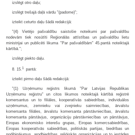
izslēgt otro daļu;
izslēgt trešajā daļā vārdu "(padome)";
izteikt ceturto daļu šādā redakcijā:
"(4) Vietējo pašvaldību saistošie noteikumi par pašvaldību
nodevām tiek nosūtīti Reģionālās attīstības un pašvaldību lietu
ministrijai un publicēti likuma "Par pašvaldībām" 45.pantā noteiktajā
kārtībā.";
izslēgt piekto daļu.
1
8. 15.
pantā:
izteikt pirmo daļu šādā redakcijā:
"(1) Uzņēmumu reģistrs likumā "Par Latvijas Republikas
Uzņēmumu reģistru" un citos likumos noteiktajā kārtībā reģistrē
komersantus un to filiāles, kooperatīvās sabiedrības, individuālos
uzņēmumus, zemnieku vai zvejnieku saimniecības, ārvalstu
komersanta filiāles, ārvalstu komersanta pārstāvniecības, ārvalstu
komersanta pārstāvjus, organizāciju pārstāvniecības un pārstāvjus,
Eiropas ekonomisko interešu grupas, Eiropas komercsabiedrības,
Eiropas kooperatīvās sabiedrības, politiskās partijas, biedrības un
nodibinājumus, arodbiedrības, reliģiskās organizācijas un to iestādes