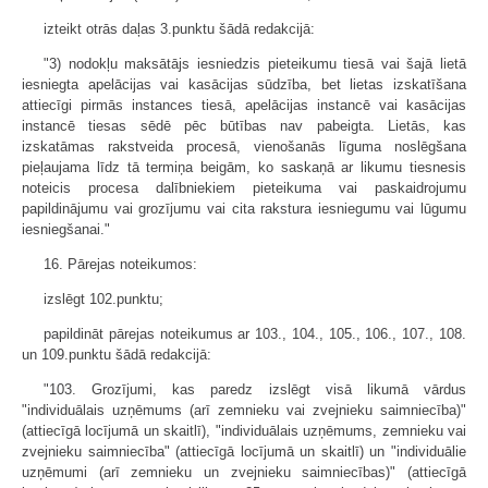
izteikt otrās daļas 3.punktu šādā redakcijā:
"3) nodokļu maksātājs iesniedzis pieteikumu tiesā vai šajā lietā
iesniegta apelācijas vai kasācijas sūdzība, bet lietas izskatīšana
attiecīgi pirmās instances tiesā, apelācijas instancē vai kasācijas
instancē tiesas sēdē pēc būtības nav pabeigta. Lietās, kas
izskatāmas rakstveida procesā, vienošanās līguma noslēgšana
pieļaujama līdz tā termiņa beigām, ko saskaņā ar likumu tiesnesis
noteicis procesa dalībniekiem pieteikuma vai paskaidrojumu
papildinājumu vai grozījumu vai cita rakstura iesniegumu vai lūgumu
iesniegšanai."
16. Pārejas noteikumos:
izslēgt 102.punktu;
papildināt pārejas noteikumus ar 103., 104., 105., 106., 107., 108.
un 109.punktu šādā redakcijā:
"103. Grozījumi, kas paredz izslēgt visā likumā vārdus
"individuālais uzņēmums (arī zemnieku vai zvejnieku saimniecība)"
(attiecīgā locījumā un skaitlī), "individuālais uzņēmums, zemnieku vai
zvejnieku saimniecība" (attiecīgā locījumā un skaitlī) un "individuālie
uzņēmumi (arī zemnieku un zvejnieku saimniecības)" (attiecīgā