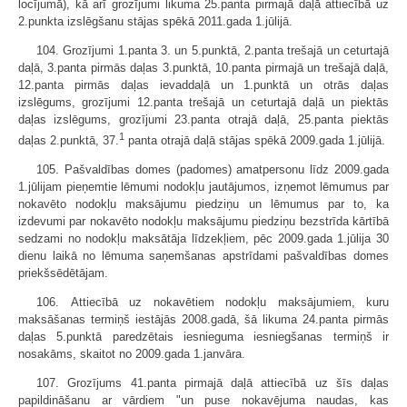
locījumā), kā arī grozījumi likuma 25.panta pirmajā daļā attiecībā uz
2.punkta izslēgšanu stājas spēkā 2011.gada 1.jūlijā.
104. Grozījumi 1.panta 3. un 5.punktā, 2.panta trešajā un ceturtajā
daļā, 3.panta pirmās daļas 3.punktā, 10.panta pirmajā un trešajā daļā,
12.panta pirmās daļas ievaddaļā un 1.punktā un otrās daļas
izslēgums, grozījumi 12.panta trešajā un ceturtajā daļā un piektās
daļas izslēgums, grozījumi 23.panta otrajā daļā, 25.panta piektās
1
daļas 2.punktā, 37.
panta otrajā daļā stājas spēkā 2009.gada 1.jūlijā.
105. Pašvaldības domes (padomes) amatpersonu līdz 2009.gada
1.jūlijam pieņemtie lēmumi nodokļu jautājumos, izņemot lēmumus par
nokavēto nodokļu maksājumu piedziņu un lēmumus par to, ka
izdevumi par nokavēto nodokļu maksājumu piedziņu bezstrīda kārtībā
sedzami no nodokļu maksātāja līdzekļiem, pēc 2009.gada 1.jūlija 30
dienu laikā no lēmuma saņemšanas apstrīdami pašvaldības domes
priekšsēdētājam.
106. Attiecībā uz nokavētiem nodokļu maksājumiem, kuru
maksāšanas termiņš iestājās 2008.gadā, šā likuma 24.panta pirmās
daļas 5.punktā paredzētais iesnieguma iesniegšanas termiņš ir
nosakāms, skaitot no 2009.gada 1.janvāra.
107. Grozījums 41.panta pirmajā daļā attiecībā uz šīs daļas
papildināšanu ar vārdiem "un puse nokavējuma naudas, kas