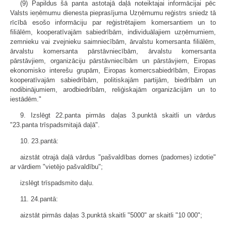
(9) Papildus šā panta astotajā daļā noteiktajai informācijai pēc
Valsts ieņēmumu dienesta pieprasījuma Uzņēmumu reģistrs sniedz tā
rīcībā esošo informāciju par reģistrētajiem komersantiem un to
filiālēm, kooperatīvajām sabiedrībām, individuālajiem uzņēmumiem,
zemnieku vai zvejnieku saimniecībām, ārvalstu komersanta filiālēm,
ārvalstu komersanta pārstāvniecībām, ārvalstu komersanta
pārstāvjiem, organizāciju pārstāvniecībām un pārstāvjiem, Eiropas
ekonomisko interešu grupām, Eiropas komercsabiedrībām, Eiropas
kooperatīvajām sabiedrībām, politiskajām partijām, biedrībām un
nodibinājumiem, arodbiedrībām, reliģiskajām organizācijām un to
iestādēm."
9. Izslēgt 22.panta pirmās daļas 3.punktā skaitli un vārdus
"23.panta trīspadsmitajā daļā".
10. 23.pantā:
aizstāt otrajā daļā vārdus "pašvaldības domes (padomes) izdotie"
ar vārdiem "vietējo pašvaldību";
izslēgt trīspadsmito daļu.
11. 24.pantā:
aizstāt pirmās daļas 3.punktā skaitli "5000" ar skaitli "10 000";