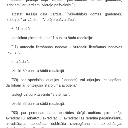
izdotiem" ar vārdiem "vietējo pašvaldību";
aizstāt trešajā daļā vārdus "Pašvaldības domes (padomes)
izdotajos" ar vārdiem "Vietējo pašvaldību".
6. 11.pantā:
papildināt pirmo daļu ar 11.punktu šādā redakcijā:
"11) autoceļu lietošanas nodeva - Autoceļu lietošanas nodevas
likums.";
otrajā daļā:
izteikt 39.punktu šādā redakcijā:
"39) par speciālās atļaujas (licences) vai atļaujas izsniegšanu
darbībām ar jonizējošā starojuma avotiem;";
izslēgt 52.punktā vārdu "sistēmas";
izteikt 83.punktu šādā redakcijā:
"83) par personas datu apstrādes ārējā auditora pirmreizēju
akreditāciju, atkārtotu akreditāciju, akreditācijas termiņa pagarināšanu,
akreditācijas apliecības dublikāta izsniegšanu un akreditācijas