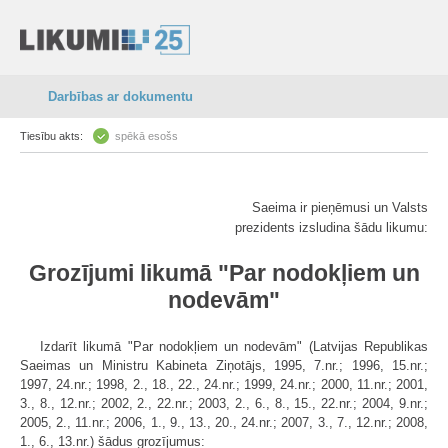
Darbības ar dokumentu
Tiesību akts:
spēkā esošs
Saeima ir pieņēmusi un Valsts
prezidents izsludina šādu likumu:
Grozījumi likumā "Par nodokļiem un
nodevām"
Izdarīt likumā "Par nodokļiem un nodevām" (Latvijas Republikas
Saeimas un Ministru Kabineta Ziņotājs, 1995, 7.nr.; 1996, 15.nr.;
1997, 24.nr.; 1998, 2., 18., 22., 24.nr.; 1999, 24.nr.; 2000, 11.nr.; 2001,
3., 8., 12.nr.; 2002, 2., 22.nr.; 2003, 2., 6., 8., 15., 22.nr.; 2004, 9.nr.;
2005, 2., 11.nr.; 2006, 1., 9., 13., 20., 24.nr.; 2007, 3., 7., 12.nr.; 2008,
1., 6., 13.nr.) šādus grozījumus: