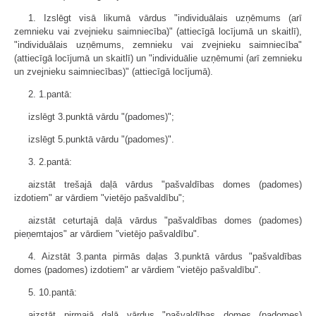
1. Izslēgt visā likumā vārdus "individuālais uzņēmums (arī
zemnieku vai zvejnieku saimniecība)" (attiecīgā locījumā un skaitlī),
"individuālais uzņēmums, zemnieku vai zvejnieku saimniecība"
(attiecīgā locījumā un skaitlī) un "individuālie uzņēmumi (arī zemnieku
un zvejnieku saimniecības)" (attiecīgā locījumā).
2. 1.pantā:
izslēgt 3.punktā vārdu "(padomes)";
izslēgt 5.punktā vārdu "(padomes)".
3. 2.pantā:
aizstāt trešajā daļā vārdus "pašvaldības domes (padomes)
izdotiem" ar vārdiem "vietējo pašvaldību";
aizstāt ceturtajā daļā vārdus "pašvaldības domes (padomes)
pieņemtajos" ar vārdiem "vietējo pašvaldību".
4. Aizstāt 3.panta pirmās daļas 3.punktā vārdus "pašvaldības
domes (padomes) izdotiem" ar vārdiem "vietējo pašvaldību".
5. 10.pantā:
aizstāt pirmajā daļā vārdus "pašvaldības domes (padomes)