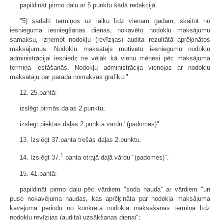
papildināt pirmo daļu ar 5.punktu šādā redakcijā:
"5) sadalīt termiņos uz laiku līdz vienam gadam, skaitot no
iesnieguma iesniegšanas dienas, nokavēto nodokļu maksājumu
samaksu, izņemot nodokļu (revīzijas) audita rezultātā aprēķinātos
maksājumus. Nodokļu maksātājs motivētu iesniegumu nodokļu
administrācijai iesniedz ne vēlāk kā vienu mēnesi pēc maksājuma
termiņa iestāšanās. Nodokļu administrācija vienojas ar nodokļu
maksātāju par parāda nomaksas grafiku."
12. 25.pantā:
izslēgt pirmās daļas 2.punktu;
izslēgt piektās daļas 2.punktā vārdu "(padomes)".
13. Izslēgt 37.panta trešās daļas 2.punktu.
1
14. Izslēgt 37.
panta otrajā daļā vārdu "(padomes)".
15. 41.pantā:
papildināt pirmo daļu pēc vārdiem "soda nauda" ar vārdiem "un
puse nokavējuma naudas, kas aprēķināta par nodokļa maksājuma
kavējuma periodu no konkrētā nodokļa maksāšanas termiņa līdz
nodokļu revīzijas (audita) uzsākšanas dienai";