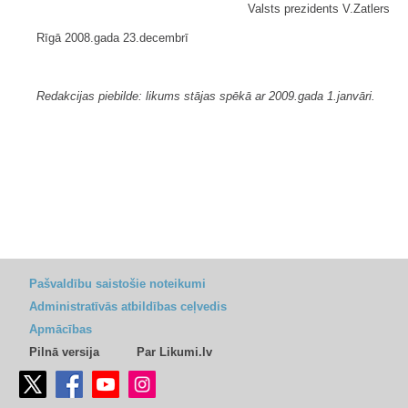
Valsts prezidents V.Zatlers
Rīgā 2008.gada 23.decembrī
Redakcijas piebilde: likums stājas spēkā ar 2009.gada 1.janvāri.
Pašvaldību saistošie noteikumi
Administratīvās atbildības ceļvedis
Apmācības
Pilnā versija
Par Likumi.lv