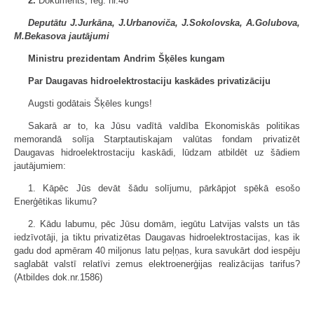
2.
Dokuments, reģ. nr.46
Deputātu J.Jurkāna, J.Urbanoviča, J.Sokolovska, A.Golubova,
M.Bekasova jautājumi
Ministru prezidentam Andrim Šķēles kungam
Par Daugavas hidroelektrostaciju kaskādes privatizāciju
Augsti godātais Šķēles kungs!
Sakarā ar to, ka Jūsu vadītā valdība Ekonomiskās politikas
memorandā solīja Starptautiskajam valūtas fondam privatizēt
Daugavas hidroelektrostaciju kaskādi, lūdzam atbildēt uz šādiem
jautājumiem:
1. Kāpēc Jūs devāt šādu solījumu, pārkāpjot spēkā esošo
Enerģētikas likumu?
2. Kādu labumu, pēc Jūsu domām, iegūtu Latvijas valsts un tās
iedzīvotāji, ja tiktu privatizētas Daugavas hidroelektrostacijas, kas ik
gadu dod apmēram 40 miljonus latu peļņas, kura savukārt dod iespēju
saglabāt valstī relatīvi zemus elektroenerģijas realizācijas tarifus?
(Atbildes dok.nr.1586)