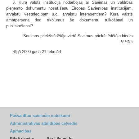
3. Kura valsts institūcija nodarbojas ar Saeimas un valdības
pieņemto dokumentu nosūtīšanu Eiropas Savienības institūcijām,
ārvalstu vēstniecībām u.c. ārvalstu interesentiem? Kura valsts
amatpersona dod rīkojumus šo dokumentu tulkošanai un
publiskošanai?
Saeimas priekšsēdētāja vietā Saeimas priekšsēdētāja biedrs
R.Pīks
Rīgā 2000.gada 21.februārī
Pašvaldību saistošie noteikumi
Administratīvās atbildības ceļvedis
Apmācības
Pilnā versija
Par Likumi.lv