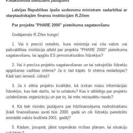
P.Maksimova steidzams jautājums
Latvijas Republikas īpašo uzdevumu ministram sadarbībai ar
starptautiskajām finansu institūcijām R.Zīlem
Par projekta "PHARE 2000" pieteikuma sagatavošanu
Godājamais R.Zīles kungs!
1. Vai ir precīzi noteikts, kura ministrija vai cita valsts vai
pašvaldības institūcija atbild par projekta "PHARE 2000" pieteikuma
sagatavošanu, lai apgūtu ES pirmstrukturālos līdzekļus?
2. Vai ir precīza projektu sagatavošanas un tai sekojošās līdzekļu
apgūšanas vadības shēma? Ja ir, tad kāpēc šī shēma nedarbojas?
Kādi tam iemesli, cēloņi?
3. Ja ir slikta projektu kvalitāte, kā izskan masu informācijas
līdzekļos, kas tiek darīts, lai to uzlabotu? Kas ir atbildīgs par projektu
uzlabošanas organizāciju un par to, lai mēs nezaudētu naudu?
4. Kā tiek risināts jautājums par līdzfinansējuma nodrošināšanu
(kādi finansēšanas avoti būs 2000. gadā un cik līdzekļu paredzēts
iestrādāt valsts budžetā 2001. gadā)?
5. Kādam, jūsuprāt, jābūt turpmākās rīcības plānam, lai situāciju
sakārtotu?