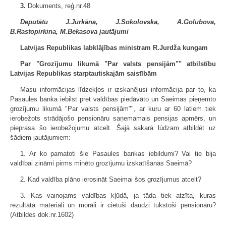
3.
Dokuments, reģ.nr.48
Deputātu J.Jurkāna, J.Sokolovska, A.Golubova,
B.Rastopirkina, M.Bekasova jautājumi
Latvijas Republikas labklājības ministram R.Jurdža kungam
Par "Grozījumu likumā "Par valsts pensijām"" atbilstību
Latvijas Republikas starptautiskajām saistībām
Masu informācijas līdzekļos ir izskanējusi informācija par to, ka
Pasaules banka iebilst pret valdības piedāvāto un Saeimas pieņemto
grozījumu likumā "Par valsts pensijām"", ar kuru ar 60 latiem tiek
ierobežots strādājošo pensionāru saņemamais pensijas apmērs, un
pieprasa šo ierobežojumu atcelt. Šajā sakarā lūdzam atbildēt uz
šādiem jautājumiem:
1. Ar ko pamatoti šie Pasaules bankas iebildumi? Vai tie bija
valdībai zināmi pirms minēto grozījumu izskatīšanas Saeimā?
2. Kad valdība plāno ierosināt Saeimai šos grozījumus atcelt?
3. Kas vainojams valdības kļūdā, ja tāda tiek atzīta, kuras
rezultātā materiāli un morāli ir cietuši daudzi tūkstoši pensionāru?
(Atbildes dok.nr.1602)