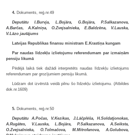
4.
Dokuments, reģ.nr.49
Deputātu I.Burvja, L.Bojāra, G.Bojāra, P.Salkazanova,
A.Barčas, A.Kalniņa, O.Zvejsalnieka, E.Baldzēna, V.Lauska,
V.Lāzo jautājums
Latvijas Republikas finansu ministram E.Krastiņa kungam
Par naudas līdzekļu izlietojumu referendumam par izmaiņām
pensiju likumā
Pēdējā laikā tiek dažādi interpretēts naudas līdzekļu izlietojums
referendumam par grozījumiem pensiju likumā.
Lūdzam dot izvērstā veidā pilnu šo līdzekļu izlietojumu. (Atbildes
dok.nr.1609)
5.
Dokuments, reģ.nr.50
Deputātu A.Počas, V.Kezikas, J.Lāčplēša, H.Soldatjonokas,
A.Rugātes, V.Lauska, L.Bojāra, P.Salkazanova, A.Seiksta,
O.Zvejsalnieka, O.Tolmačova, M.Mitrofanova, A.Golubova,