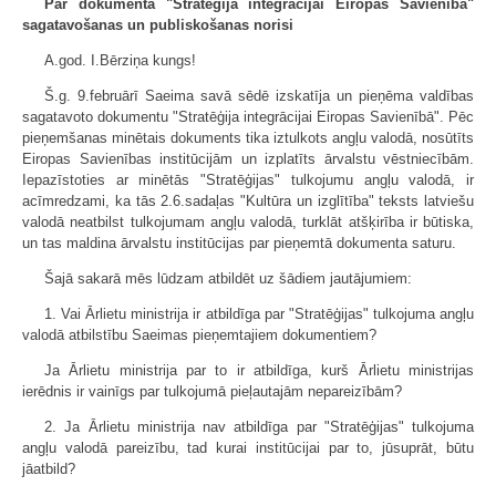
Par dokumenta "Stratēģija integrācijai Eiropas Savienībā"
sagatavošanas un publiskošanas norisi
A.god. I.Bērziņa kungs!
Š.g. 9.februārī Saeima savā sēdē izskatīja un pieņēma valdības
sagatavoto dokumentu "Stratēģija integrācijai Eiropas Savienībā". Pēc
pieņemšanas minētais dokuments tika iztulkots angļu valodā, nosūtīts
Eiropas Savienības institūcijām un izplatīts ārvalstu vēstniecībām.
Iepazīstoties ar minētās "Stratēģijas" tulkojumu angļu valodā, ir
acīmredzami, ka tās 2.6.sadaļas "Kultūra un izglītība" teksts latviešu
valodā neatbilst tulkojumam angļu valodā, turklāt atšķirība ir būtiska,
un tas maldina ārvalstu institūcijas par pieņemtā dokumenta saturu.
Šajā sakarā mēs lūdzam atbildēt uz šādiem jautājumiem:
1. Vai Ārlietu ministrija ir atbildīga par "Stratēģijas" tulkojuma angļu
valodā atbilstību Saeimas pieņemtajiem dokumentiem?
Ja Ārlietu ministrija par to ir atbildīga, kurš Ārlietu ministrijas
ierēdnis ir vainīgs par tulkojumā pieļautajām nepareizībām?
2. Ja Ārlietu ministrija nav atbildīga par "Stratēģijas" tulkojuma
angļu valodā pareizību, tad kurai institūcijai par to, jūsuprāt, būtu
jāatbild?