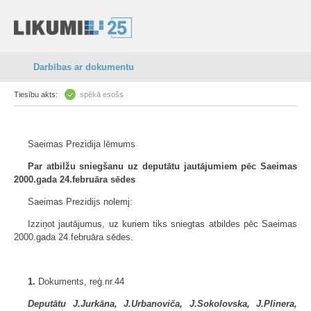
Darbības ar dokumentu
Tiesību akts:
spēkā esošs
Saeimas Prezidija lēmums
Par atbilžu sniegšanu uz deputātu jautājumiem pēc Saeimas
2000.gada 24.februāra sēdes
Saeimas Prezidijs nolemj:
Izziņot jautājumus, uz kuriem tiks sniegtas atbildes pēc Saeimas
2000.gada 24.februāra sēdes.
1.
Dokuments, reģ.nr.44
Deputātu J.Jurkāna, J.Urbanoviča, J.Sokolovska, J.Plinera,