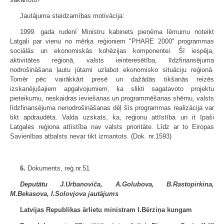
Jautājuma steidzamības motivācija:
1999. gada rudenī Ministru kabinets pieņēma lēmumu noteikt
Latgali par vienu no mērķa reģioniem "PHARE 2000" programmas
sociālās un ekonomiskās kohēzijas komponentei. Šī iespēja,
aktivitātes reģionā, valsts ieinteresētība, līdzfinansējuma
nodrošināšana ļautu jūtami uzlabot ekonomisko situāciju reģionā.
Tomēr pēc vairākkārt presē un dažādās tikšanās reizēs
izskanējušajiem apgalvojumiem, ka slikti sagatavoto projektu
pieteikumu, neskaidras ieviešanas un programmēšanas shēmu, valsts
līdzfinansējuma nenodrošināšanas dēļ šīs programmas realizācija var
tikt apdraudēta. Valda uzskats, ka, reģionu attīstība un it īpaši
Latgales reģiona attīstība nav valsts prioritāte. Līdz ar to Eiropas
Savienības atbalsts nevar tikt izmantots. (Dok. nr.1593)
6.
Dokuments, reģ.nr.51
Deputātu J.Urbanoviča, A.Golubova, B.Rastopirkina,
M.Bekasova, I.Solovjova jautājums
Latvijas Republikas ārlietu ministram I.Bērziņa kungam