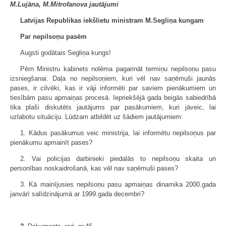
M.Lujāna, M.Mitrofanova jautājumi
Latvijas Republikas iekšlietu ministram M.Segliņa kungam
Par nepilsoņu pasēm
Augsti godātais Segliņa kungs!
Pērn Ministru kabinets nolēma pagarināt termiņu nepilsoņu pasu
izsniegšanai. Daļa no nepilsoņiem, kuri vēl nav saņēmuši jaunās
pases, ir cilvēki, kas ir vāji informēti par saviem pienākumiem un
tiesībām pasu apmaiņas procesā. Iepriekšējā gada beigās sabiedrībā
tika plaši diskutēts jautājums par pasākumiem, kuri jāveic, lai
uzlabotu situāciju. Lūdzam atbildēt uz šādiem jautājumiem:
1. Kādus pasākumus veic ministrija, lai informētu nepilsoņus par
pienākumu apmainīt pases?
2. Vai policijas darbinieki piedalās to nepilsoņu skaita un
personības noskaidrošanā, kas vēl nav saņēmuši pases?
3. Kā mainījusies nepilsoņu pasu apmaiņas dinamika 2000.gada
janvārī salīdzinājumā ar 1999.gada decembri?