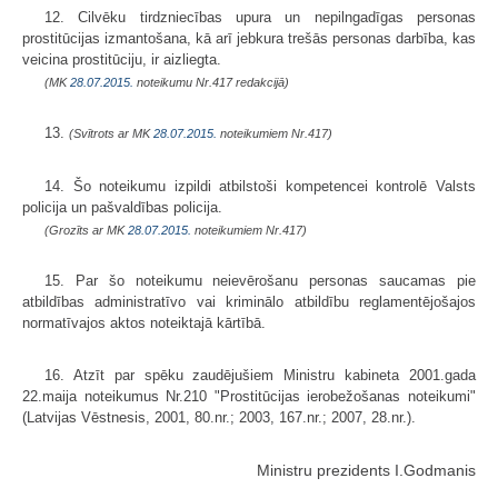
12. Cilvēku tirdzniecības upura un nepilngadīgas personas
prostitūcijas izmantošana, kā arī jebkura trešās personas darbība, kas
veicina prostitūciju, ir aizliegta.
(MK
28.07.2015.
noteikumu Nr.417 redakcijā)
13.
(Svītrots ar MK
28.07.2015.
noteikumiem Nr.417)
14. Šo noteikumu izpildi atbilstoši kompetencei kontrolē Valsts
policija un pašvaldības policija.
(Grozīts ar MK
28.07.2015.
noteikumiem Nr.417)
15. Par šo noteikumu neievērošanu personas saucamas pie
atbildības administratīvo vai kriminālo atbildību reglamentējošajos
normatīvajos aktos noteiktajā kārtībā.
16. Atzīt par spēku zaudējušiem Ministru kabineta 2001.gada
22.maija noteikumus Nr.210 "Prostitūcijas ierobežošanas noteikumi"
(Latvijas Vēstnesis, 2001, 80.nr.; 2003, 167.nr.; 2007, 28.nr.).
Ministru prezidents I.Godmanis