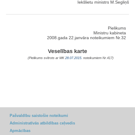
Iekšlietu ministrs M.Segliņš
Pielikums
Ministru kabineta
2008.gada 22.janvāra noteikumiem Nr.32
Veselības karte
(Pielikums svītrots ar MK
28.07.2015.
noteikumiem Nr.417)
Pašvaldību saistošie noteikumi
Administratīvās atbildības ceļvedis
Apmācības