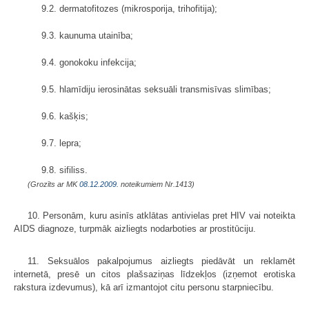
9.2. dermatofitozes (mikrosporija, trihofitija);
9.3. kaunuma utainība;
9.4. gonokoku infekcija;
9.5. hlamīdiju ierosinātas seksuāli trans­misīvas slimības;
9.6. kašķis;
9.7. lepra;
9.8. sifiliss.
(Grozīts ar MK
08.12.2009.
noteikumiem Nr.1413)
10. Personām, kuru asinīs atklātas antivielas pret HIV vai noteikta
AIDS diagnoze, turpmāk aizliegts nodarboties ar prostitūciju.
11. Seksuālos pakalpojumus aizliegts piedāvāt un reklamēt
internetā, presē un citos plašsaziņas līdzekļos (izņemot erotiska
rakstura izdevumus), kā arī izmantojot citu personu starpniecību.