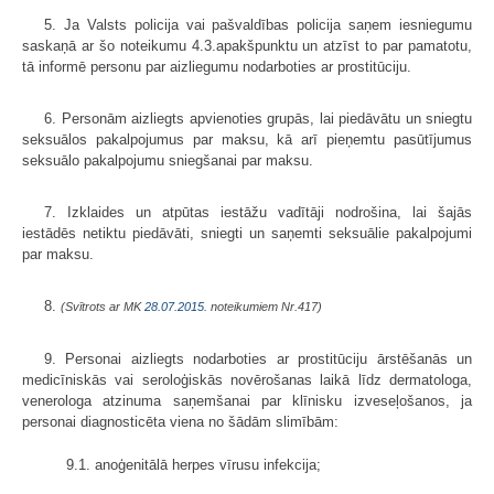
5. Ja Valsts policija vai pašvaldības policija saņem iesniegumu
saskaņā ar šo noteikumu 4.3.apakšpunktu un atzīst to par pamatotu,
tā informē personu par aizliegumu nodarboties ar prostitūciju.
6. Personām aizliegts apvienoties grupās, lai piedāvātu un sniegtu
seksuālos pakalpojumus par maksu, kā arī pieņemtu pasūtījumus
seksuālo pakalpojumu sniegšanai par maksu.
7. Izklaides un atpūtas iestāžu vadītāji nodrošina, lai šajās
iestādēs netiktu piedāvāti, sniegti un saņemti seksuālie pakalpojumi
par maksu.
8.
(Svītrots ar MK
28.07.2015.
noteikumiem Nr.417)
9. Personai aizliegts nodarboties ar prostitūciju ārstēšanās un
medicīniskās vai seroloģiskās novērošanas laikā līdz dermatologa,
venerologa atzinuma saņemšanai par klīnisku izveseļošanos, ja
personai diagnosticēta viena no šādām slimībām:
9.1. anoģenitālā herpes vīrusu infekcija;