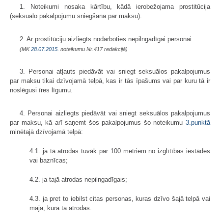
1. Noteikumi nosaka kārtību, kādā ierobežojama prostitūcija
(seksuālo pakalpojumu sniegšana par maksu).
2. Ar prostitūciju aizliegts nodarboties nepilngadīgai personai.
(MK
28.07.2015.
noteikumu Nr.417 redakcijā)
3. Personai atļauts piedāvāt vai sniegt seksuālos pakalpojumus
par maksu tikai dzīvojamā telpā, kas ir tās īpašums vai par kuru tā ir
noslēgusi īres līgumu.
4. Personai aizliegts piedāvāt vai sniegt seksuālos pakalpojumus
par maksu, kā arī saņemt šos pakalpojumus šo noteikumu
3.punktā
minētajā dzīvojamā telpā:
4.1. ja tā atrodas tuvāk par 100 metriem no izglītības iestādes
vai baznīcas;
4.2. ja tajā atrodas nepilngadīgais;
4.3. ja pret to iebilst citas personas, kuras dzīvo šajā telpā vai
mājā, kurā tā atrodas.