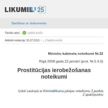
Darbības ar dokumentu
Tiesību akts:
spēkā esošs
Attēlotā redakcija: 31.07.2015. - ... /
Spēkā esošā
Ministru kabineta noteikumi Nr.32
Rīgā 2008.gada 22.janvārī (prot. Nr.5 4.§)
Prostitūcijas ierobežošanas
noteikumi
Izdoti saskaņā ar
Krimināllikuma
pārejas noteikumu
3.punkta
2.apakšpunktu