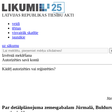
LATVIJAS REPUBLIKAS TIESĪBU AKTI
veidi
tēmas
visvairāk skatītie
jaunākie
uz sākumu
Izvērstā meklēšana
Autorizēties savā kontā
Kādēļ autorizēties vai reģistrēties?
Jūr
Par detālplānojuma zemesgabalam Jūrmalā, Bulduru p