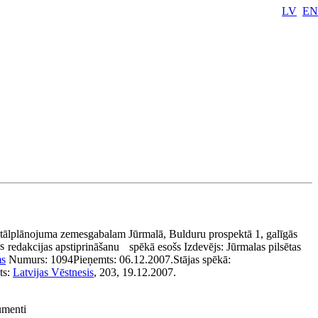
LV
EN
tālplānojuma zemesgabalam Jūrmalā, Bulduru prospektā 1, galīgās
s
redakcijas apstiprināšanu
spēkā esošs
Izdevējs:
Jūrmalas pilsētas
s
Numurs:
1094
Pieņemts:
06.12.2007.
Stājas spēkā:
ts:
Latvijas Vēstnesis
, 203, 19.12.2007.
umenti