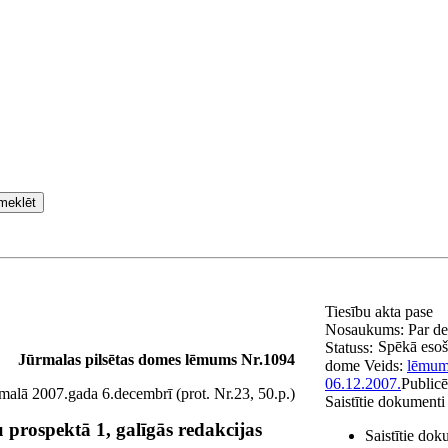
meklēt
Tiesību akta pase
Nosaukums:
Par de
Spēkā esoš
Statuss:
Jūrmalas pilsētas domes lēmums Nr.1094
dome
Veids:
lēmum
06.12.2007.
Publicē
malā 2007.gada 6.decembrī (prot. Nr.23, 50.p.)
Saistītie dokumenti
rospektā 1, galīgās redakcijas
Saistītie dok