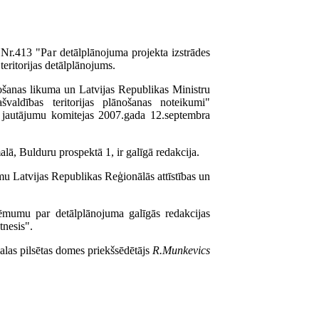
Nr.413 "Par detālplānojuma projekta izstrādes
eritorijas detālplānojums.
ošanas likuma un Latvijas Republikas Ministru
aldības teritorijas plānošanas noteikumi"
es jautājumu komitejas 2007.gada 12.septembra
lā, Bulduru prospektā 1, ir galīgā redakcija.
mu Latvijas Republikas Reģionālās attīstības un
 lēmumu par detālplānojuma galīgās redakcijas
tnesis".
alas pilsētas domes priekšsēdētājs
R.Munkevics