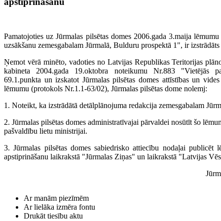
apstiprināšanu
Pamatojoties uz Jūrmalas pilsētas domes 2006.gada 3.maija lēmumu 
uzsākšanu zemesgabalam Jūrmalā, Bulduru prospektā 1", ir izstrādāts t
Ņemot vērā minēto, vadoties no Latvijas Republikas Teritorijas plān
kabineta 2004.gada 19.oktobra noteikumu Nr.883 "Vietējās pašv
69.1.punkta un izskatot Jūrmalas pilsētas domes attīstības un vid
lēmumu (protokols Nr.1.1-63/02), Jūrmalas pilsētas dome nolemj:
1. Noteikt, ka izstrādātā detālplānojuma redakcija zemesgabalam Jūrma
2. Jūrmalas pilsētas domes administratīvajai pārvaldei nosūtīt šo lēmu
pašvaldību lietu ministrijai.
3. Jūrmalas pilsētas domes sabiedrisko attiecību nodaļai publicēt
apstiprināšanu laikrakstā "Jūrmalas Ziņas" un laikrakstā "Latvijas Vēs
Jūrm
Ar manām piezīmēm
Ar lielāka izmēra fontu
Drukāt tiesību aktu