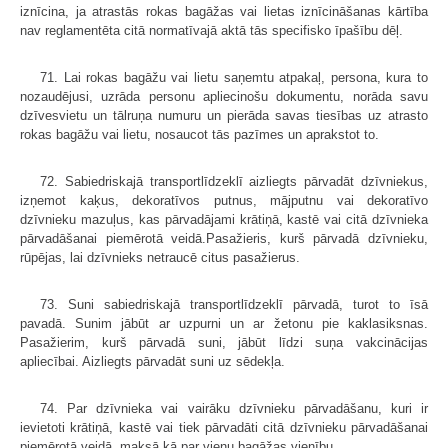
iznīcina, ja atrastās rokas bagāžas vai lietas iznīcināšanas kārtība
nav reglamentēta citā normatīvajā aktā tās specifisko īpašību dēļ.
71. Lai rokas bagāžu vai lietu saņemtu atpakaļ, persona, kura to
nozaudējusi, uzrāda personu apliecinošu dokumentu, norāda savu
dzīvesvietu un tālruņa numuru un pierāda savas tiesības uz atrasto
rokas bagāžu vai lietu, nosaucot tās pazīmes un aprakstot to.
72. Sabiedriskajā transportlīdzeklī aizliegts pārvadāt dzīvniekus,
izņemot kaķus, dekoratīvos putnus, mājputnu vai dekoratīvo
dzīvnieku mazuļus, kas pārvadājami krātiņā, kastē vai citā dzīvnieka
pārvadāšanai piemērotā veidā.Pasažieris, kurš pārvadā dzīvnieku,
rūpējas, lai dzīvnieks netraucē citus pasažierus.
73. Suni sabiedriskajā transportlīdzeklī pārvadā, turot to īsā
pavadā. Sunim jābūt ar uzpurni un ar žetonu pie kaklasiksnas.
Pasažierim, kurš pārvadā suni, jābūt līdzi suņa vakcinācijas
apliecībai. Aizliegts pārvadāt suni uz sēdekļa.
74. Par dzīvnieka vai vairāku dzīvnieku pārvadāšanu, kuri ir
ievietoti krātiņā, kastē vai tiek pārvadāti citā dzīvnieku pārvadāšanai
piemērotā veidā, maksā kā par vienu bagāžas vienību.