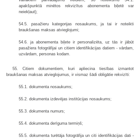
apakšpunktā minētos rekvizītus abonementa biļetē var
neiekļaut);
54.5. pasažieru kategorijas nosaukums, ja tai ir noteikti
braukšanas maksas atvieglojumi;
54.6. ja abonementa biļete ir personalizēta, uz tās ir jābūt
pasažiera fotogrāfijai un citiem identifikācijas datiem - vārdam,
uzvārdam, personas kodam.
55. Citiem dokumentiem, kuri apliecina tiesības izmantot
braukšanas maksas atvieglojumus, ir vismaz šādi obligātie rekvizīti:
55.1. dokumenta nosaukums;
55.2. dokumenta izdevējas institūcijas nosaukums;
55.3. dokumenta numurs;
55.4. dokumenta derīguma termiņš;
55.5. dokumenta turētāja fotogrāfija un citi identifikācijas dati -