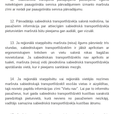
noteiktajiem paaugstināta servisa pārvadājumiem izmanto maršruta
zīmi ar norādi par paaugstināta servisa pārvadājumu.
12. Pārvadātājs sabiedriskā transportlīdzekļa salonā nodrošina, lai
pasažierim informācija par attiecīgām sabiedriskā transportlīdzekļa
pieturvietām maršrutā būtu pieejama gan audiāli, gan vizuāli.
13. Ja reģionālā starppilsētu maršruta (reisa) ilgums pārsniedz trīs
stundas, sabiedriskajam transportlīdzeklim ir jābūt aprīkotam ar
ergonomiskajiem krēsliem un vietu salonā rokas bagāžas
novietošanai. Ja sabiedriskais transportlīdzeklis nav aprīkots ar
tualeti, maršruta (reisa) vidū jānodrošina sabiedriskā transportlīdzekļa
apstāšanās vietā, kur ir pieejams sanitārais mezgls.
14. Ja reģionālā starppilsētu vai reģionālā vietējās nozīmes
maršruta sabiedriskajā transportlīdzeklī esošās vietas ir aizpildītas,
tajā novieto papildu informācijas zīmi "Vietu nav". Lai par to informētu
pasažierus, kuri gaida sabiedrisko transportlīdzekli kustības sarakstā
paredzētajā pieturvietā, kurā neviens no pasažieriem neizkāpj,
vadītājs samazina sabiedriskā transportlīdzekļa kustības ātrumu.