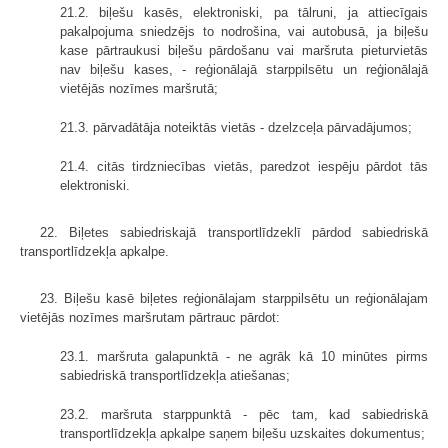
21.2. biļešu kasēs, elektroniski, pa tālruni, ja attiecīgais
pakalpojuma sniedzējs to nodrošina, vai autobusā, ja biļešu
kase pārtraukusi biļešu pārdošanu vai maršruta pieturvietās
nav biļešu kases, - reģionālajā starppilsētu un reģionālajā
vietējās nozīmes maršrutā;
21.3. pārvadātāja noteiktās vietās - dzelzceļa pārvadājumos;
21.4. citās tirdzniecības vietās, paredzot iespēju pārdot tās
elektroniski.
22. Biļetes sabiedriskajā transportlīdzeklī pārdod sabiedriskā
transport­līdzekļa apkalpe.
23. Biļešu kasē biļetes reģionālajam starppilsētu un reģionālajam
vietējās nozīmes maršrutam pārtrauc pārdot:
23.1. maršruta galapunktā - ne agrāk kā 10 minūtes pirms
sabiedriskā transportlīdzekļa atiešanas;
23.2. maršruta starppunktā - pēc tam, kad sabiedriskā
transportlīdzekļa apkalpe saņem biļešu uzskaites dokumentus;