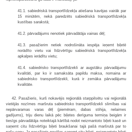
41.1. sabiedriskā transportlīdzekļa atiešana kavējas vairāk par
15 minūtēm, nekā paredzēts sabiedriskā transportlīdzekļa
kustības sarakstā;
41.2. pārvadājums nenotiek pārvadātāja vainas dēļ;
41.3. pasažierim netiek nodrošināta iespēja ieņemt biļetē
norādīto vietu vai līdzvērtīgu sabiedriskā transportlīdzekļa
apkalpes ierādītu vietu;
41.4. sabiedrisko transportlīdzekli ar augstāku pārvadājumu
kvalitāti, par ko ir samaksāta papildu maksa, nomaina ar
sabiedrisko transportlīdzekli, kurā ir zemāka pārvadājumu
kvalitāte.
42. Pasažieris, kurš nokavējis reģionālā starppilsētu vai reģionālā
vietējās nozīmes maršruta sabiedrisko transportlīdzekli slimības vai
nepārvaramas varas dēļ (piemēram, dabas stihija, nelaimes
gadījums), triju dienu laikā pēc biļetes derīguma termiņa beigām ir
tiesīgs pārvadātāja noteiktajā kārtībā nodot neizmantoto biļeti kasē un
saņemt citu līdzvērtīgu biļeti braukšanai tajā pašā maršrutā par to
pašu cenu. Ja pasažieris nevēlas saņemt citu biļeti, neizmantoto biļeti