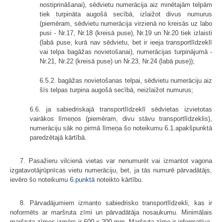
nostiprināšanai), sēdvietu numerācija aiz minētajām telpām
tiek turpināta augošā secībā, izlaižot divus numurus
(piemēram, sēdvietu numerācija virzienā no kreisās uz labo
pusi - Nr.17, Nr.18 (kreisā puse), Nr.19 un Nr.20 tiek izlaisti
(labā puse, kurā nav sēdvietu, bet ir ieeja transportlīdzeklī
vai telpa bagāžas novietošanai), numerācijas turpinājumā -
Nr.21, Nr.22 (kreisā puse) un Nr.23, Nr.24 (labā puse));
6.5.2. bagāžas novietošanas telpai, sēdvietu numerāciju aiz
šīs telpas turpina augošā secībā, neizlaižot numurus;
6.6. ja sabiedriskajā transportlīdzeklī sēdvietas izvietotas
vairākos līmeņos (piemēram, divu stāvu transportlīdzeklis),
numerāciju sāk no pirmā līmeņa šo noteikumu 6.1.apakšpunktā
paredzētajā kārtībā.
7. Pasažieru vilcienā vietas var nenumurēt vai izmantot vagona
izgatavotājrūpnīcas vietu numerāciju, bet, ja tās numurē pārvadātājs,
ievēro šo noteikumu
6.punktā
noteikto kārtību.
8. Pārvadājumiem izmanto sabiedrisko transportlīdzekli, kas ir
noformēts ar maršruta zīmi un pārvadātāja nosaukumu. Minimālais
maršruta zīmes izmērs ir 600 x 200 mm. Maršruta zīme ir informatīva,