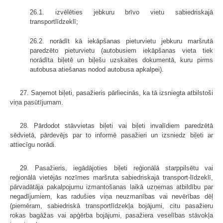
26.1. izvēlēties jebkuru brīvo vietu sabiedriskajā
transportlīdzeklī;
26.2. norādīt kā iekāpšanas pieturvietu jebkuru maršrutā
paredzēto pieturvietu (autobusiem iekāpšanas vieta tiek
norādīta biļetē un biļešu uzskaites dokumentā, kuru pirms
autobusa atiešanas nodod autobusa apkalpei).
27. Saņemot biļeti, pasažieris pārliecinās, ka tā izsniegta atbilstoši
viņa pasūtījumam.
28. Pārdodot stāvvietas biļeti vai biļeti invalīdiem paredzētā
sēdvietā, pārdevējs par to informē pasažieri un izsniedz biļeti ar
attiecīgu norādi.
29. Pasažieris, iegādājoties biļeti reģionālā starppilsētu vai
reģionālā vietējās nozīmes maršruta sabiedriskajā transport-līdzeklī,
pārvadātāja pakalpojumu izmantošanas laikā uzņemas atbildību par
negadījumiem, kas radušies viņa neuzmanības vai nevērības dēļ
(piemēram, sabiedriskā transport­līdzekļa bojājumi, citu pasažieru
rokas bagāžas vai apģērba bojājumi, pasažiera veselības stāvokļa