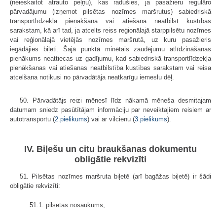
(neieskaitot atrauto peļņu), kas radušies, ja pasažieru regulāro
pārvadājumu (izņemot pilsētas nozīmes maršrutus) sabiedriskā
transportlīdzekļa pienākšana vai atiešana neatbilst kustības
sarakstam, kā arī tad, ja atcelts reiss reģionālajā starppilsētu nozīmes
vai reģionālajā vietējās nozīmes maršrutā, uz kuru pasažieris
iegādājies biļeti. Šajā punktā minētais zaudējumu atlīdzināšanas
pienākums neattiecas uz gadījumu, kad sabiedriskā transportlīdzekļa
pienākšanas vai atiešanas neatbilstība kustības sarakstam vai reisa
atcelšana notikusi no pārvadātāja neatkarīgu iemeslu dēļ.
50. Pārvadātājs reizi mēnesī līdz nākamā mēneša desmitajam
datumam sniedz pasūtītājam informāciju par neveiktajiem reisiem ar
autotransportu (
2.pielikums
) vai ar vilcienu (
3.pielikums
).
IV. Biļešu un citu braukšanas dokumentu
obligātie rekvizīti
51. Pilsētas nozīmes maršruta biļetē (arī bagāžas biļetē) ir šādi
obligātie rekvizīti:
51.1. pilsētas nosaukums;