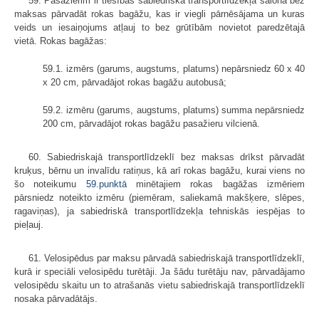
59. Pasažierim ir tiesības sabiedriskā transportlīdzekļa salonā bez
maksas pārvadāt rokas bagāžu, kas ir viegli pārnēsājama un kuras
veids un iesaiņojums atļauj to bez grūtībām novietot paredzētajā
vietā. Rokas bagāžas:
59.1. izmērs (garums, augstums, platums) nepārsniedz 60 x 40
x 20 cm, pārvadājot rokas bagāžu autobusā;
59.2. izmēru (garums, augstums, platums) summa nepārsniedz
200 cm, pārvadājot rokas bagāžu pasažieru vilcienā.
60. Sabiedriskajā transportlīdzeklī bez maksas drīkst pārvadāt
kruķus, bērnu un invalīdu ratiņus, kā arī rokas bagāžu, kurai viens no
šo noteikumu
59.punktā
minētajiem rokas bagāžas izmēriem
pārsniedz noteikto izmēru (piemēram, saliekamā makšķere, slēpes,
ragaviņas), ja sabiedriskā transport­līdzekļa tehniskās iespējas to
pieļauj.
61. Velosipēdus par maksu pārvadā sabiedriskajā transportlīdzeklī,
kurā ir speciāli velosipēdu turētāji. Ja šādu turētāju nav, pārvadājamo
velosipēdu skaitu un to atrašanās vietu sabiedriskajā transportlīdzeklī
nosaka pārvadātājs.