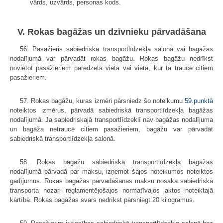
vārds, uzvārds, personas kods.
V. Rokas bagāžas un dzīvnieku pārvadāšana
56. Pasažieris sabiedriskā transportlīdzekļa salonā vai bagāžas
nodalījumā var pārvadāt rokas bagāžu. Rokas bagāžu nedrīkst
novietot pasažieriem paredzētā vietā vai vietā, kur tā traucē citiem
pasažieriem.
57. Rokas bagāžu, kuras izmēri pārsniedz šo noteikumu
59.punktā
noteiktos izmērus, pārvadā sabiedriskā transportlīdzekļa bagāžas
nodalījumā. Ja sabiedriskajā transportlīdzeklī nav bagāžas nodalījuma
un bagāža netraucē citiem pasažieriem, bagāžu var pārvadāt
sabiedriskā transportlīdzekļa salonā.
58. Rokas bagāžu sabiedriskā transportlīdzekļa bagāžas
nodalījumā pārvadā par maksu, izņemot šajos noteikumos noteiktos
gadījumus. Rokas bagāžas pārvadāšanas maksu nosaka sabiedriskā
transporta nozari reglamentējošajos normatīvajos aktos noteiktajā
kārtībā. Rokas bagāžas svars nedrīkst pārsniegt 20 kilogramus.