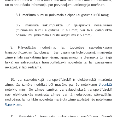
un tā satur šādu informāciju par pārvadājumu attiecīgajā maršrutā:
8.1. maršruta numuru (minimālais ciparu augstums ir 60 mm);
8.2. maršruta sākumpunkta un galapunkta nosaukumu
(minimālais burtu augstums ir 40 mm) vai tikai galapunkta
nosaukumu (minimālais burtu augstums ir 50 mm).
9. Pārvadātājs nodrošina, lai, tuvojoties sabiedriskajam
transportlīdzeklim (autobusam, tramvajam un trolejbusam), marš-ruta
zīme ir labi saskatāma (piemēram, apgaismojums diennakts tumšajā
laikā) un sabiedriskajā transportlīdzeklī novietota tā, lai, pasažierim
iekāpjot, ir labi redzama.
10. Ja sabiedriskajā transportlīdzeklī ir elektroniskā maršruta
zīme, tās izmērs nedrīkst būt mazāks par šo noteikumu
8.punktā
noteikto minimālo zīmes izmēru. Ja sabiedriskajā transportlīdzeklī
nav elektroniskās maršruta zīmes vai tā nedarbojas, pārvadātājs
nodrošina, lai tur tiktu novietota maršruta zīme atbilstoši šo noteikumu
8.punktam
.
11. Sabiedriskā transporta pakalpojumu pasūtījuma līgumā