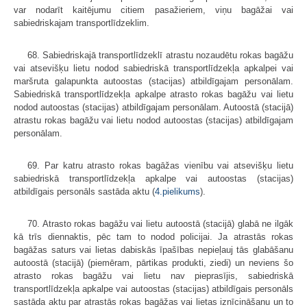
var nodarīt kaitējumu citiem pasažieriem, viņu bagāžai vai
sabiedriskajam transportlīdzeklim.
68. Sabiedriskajā transportlīdzeklī atrastu nozaudētu rokas bagāžu
vai atsevišķu lietu nodod sabiedriskā transportlīdzekļa apkalpei vai
maršruta galapunkta autoostas (stacijas) atbildīgajam personālam.
Sabiedriskā transportlīdzekļa apkalpe atrasto rokas bagāžu vai lietu
nodod autoostas (stacijas) atbildīgajam personālam. Autoostā (stacijā)
atrastu rokas bagāžu vai lietu nodod autoostas (stacijas) atbildīgajam
personālam.
69. Par katru atrasto rokas bagāžas vienību vai atsevišķu lietu
sabiedriskā transportlīdzekļa apkalpe vai autoostas (stacijas)
atbildīgais personāls sastāda aktu (
4.pielikums
).
70. Atrasto rokas bagāžu vai lietu autoostā (stacijā) glabā ne ilgāk
kā trīs diennaktis, pēc tam to nodod policijai. Ja atrastās rokas
bagāžas saturs vai lietas dabiskās īpašības nepieļauj tās glabāšanu
autoostā (stacijā) (piemēram, pārtikas produkti, ziedi) un neviens šo
atrasto rokas bagāžu vai lietu nav pieprasījis, sabiedriskā
transportlīdzekļa apkalpe vai autoostas (stacijas) atbildīgais personāls
sastāda aktu par atrastās rokas bagāžas vai lietas iznīcināšanu un to