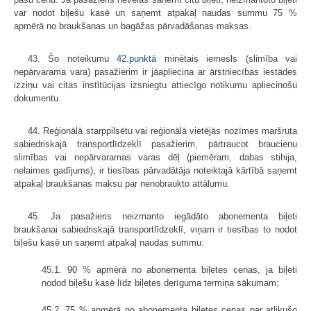
var nodot biļešu kasē un saņemt atpakaļ naudas summu 75 %
apmērā no braukšanas un bagāžas pārvadāšanas maksas.
43. Šo noteikumu
42.punktā
minētais iemesls (slimība vai
nepārvarama vara) pasažierim ir jāapliecina ar ārstniecības iestādes
izziņu vai citas institūcijas izsniegtu attiecīgo notikumu apliecinošu
dokumentu.
44. Reģionālā starppilsētu vai reģionālā vietējās nozīmes maršruta
sabiedriskajā transportlīdzeklī pasažierim, pārtraucot braucienu
slimības vai nepārvaramas varas dēļ (piemēram, dabas stihija,
nelaimes gadījums), ir tiesības pārvadātāja noteiktajā kārtībā saņemt
atpakaļ braukšanas maksu par nenobraukto attālumu.
45. Ja pasažieris neizmanto iegādāto abonementa biļeti
braukšanai sabiedriskajā transportlīdzeklī, viņam ir tiesības to nodot
biļešu kasē un saņemt atpakaļ naudas summu:
45.1. 90 % apmērā no abonementa biļetes cenas, ja biļeti
nodod biļešu kasē līdz biļetes derīguma termiņa sākumam;
45.2. 75 % apmērā no abonementa biļetes cenas par atlikušo