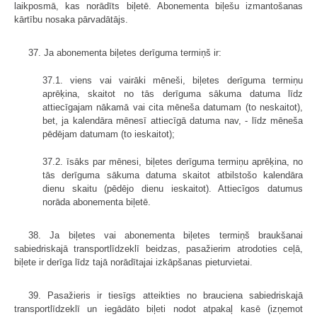
laikposmā, kas norādīts biļetē. Abonementa biļešu izmantošanas
kārtību nosaka pārvadātājs.
37. Ja abonementa biļetes derīguma termiņš ir:
37.1. viens vai vairāki mēneši, biļetes derīguma termiņu
aprēķina, skaitot no tās derīguma sākuma datuma līdz
attiecīgajam nākamā vai cita mēneša datumam (to neskaitot),
bet, ja kalendāra mēnesī attiecīgā datuma nav, - līdz mēneša
pēdējam datumam (to ieskaitot);
37.2. īsāks par mēnesi, biļetes derīguma termiņu aprēķina, no
tās derīguma sākuma datuma skaitot atbilstošo kalendāra
dienu skaitu (pēdējo dienu ieskaitot). Attiecīgos datumus
norāda abonementa biļetē.
38. Ja biļetes vai abonementa biļetes termiņš braukšanai
sabiedriskajā trans­portlīdzeklī beidzas, pasažierim atrodoties ceļā,
biļete ir derīga līdz tajā norādītajai izkāpšanas pieturvietai.
39. Pasažieris ir tiesīgs atteikties no brauciena sabiedriskajā
transport­līdzeklī un iegādāto biļeti nodot atpakaļ kasē (izņemot