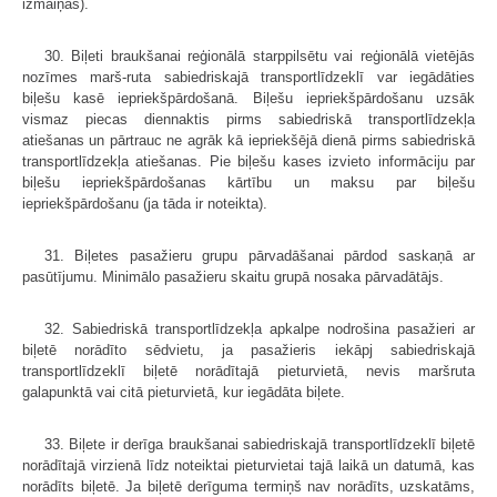
izmaiņas).
30. Biļeti braukšanai reģionālā starppilsētu vai reģionālā vietējās
nozīmes marš-ruta sabiedriskajā transportlīdzeklī var iegādāties
biļešu kasē iepriekš­pārdošanā. Biļešu iepriekšpārdošanu uzsāk
vismaz piecas diennaktis pirms sabiedriskā transportlīdzekļa
atiešanas un pārtrauc ne agrāk kā iepriekšējā dienā pirms sabiedriskā
transportlīdzekļa atiešanas. Pie biļešu kases izvieto informāciju par
biļešu iepriekšpārdošanas kārtību un maksu par biļešu
iepriekšpārdošanu (ja tāda ir noteikta).
31. Biļetes pasažieru grupu pārvadāšanai pārdod saskaņā ar
pasūtījumu. Minimālo pasažieru skaitu grupā nosaka pārvadātājs.
32. Sabiedriskā transportlīdzekļa apkalpe nodrošina pasažieri ar
biļetē norādīto sēdvietu, ja pasažieris iekāpj sabiedriskajā
transportlīdzeklī biļetē norādītajā pieturvietā, nevis maršruta
galapunktā vai citā pieturvietā, kur iegādāta biļete.
33. Biļete ir derīga braukšanai sabiedriskajā transportlīdzeklī biļetē
norādītajā virzienā līdz noteiktai pieturvietai tajā laikā un datumā, kas
norādīts biļetē. Ja biļetē derīguma termiņš nav norādīts, uzskatāms,