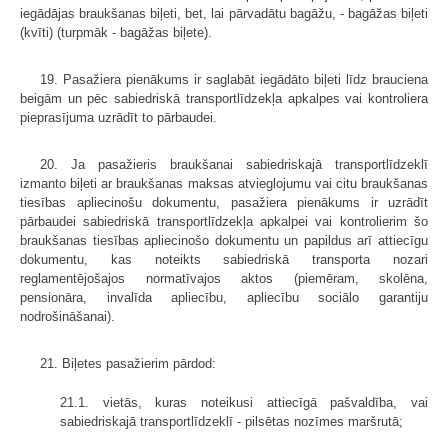
iegādājas braukšanas biļeti, bet, lai pārvadātu bagāžu, - bagāžas biļeti
(kvīti) (turpmāk - bagāžas biļete).
19. Pasažiera pienākums ir saglabāt iegādāto biļeti līdz brauciena
beigām un pēc sabiedriskā transportlīdzekļa apkalpes vai kontroliera
pieprasījuma uzrādīt to pārbaudei.
20. Ja pasažieris braukšanai sabiedriskajā transportlīdzeklī
izmanto biļeti ar braukšanas maksas atvieglojumu vai citu braukšanas
tiesības apliecinošu dokumentu, pasažiera pienākums ir uzrādīt
pārbaudei sabiedriskā transport­līdzekļa apkalpei vai kontrolierim šo
braukšanas tiesības apliecinošo dokumentu un papildus arī attiecīgu
dokumentu, kas noteikts sabiedriskā transporta nozari
reglamentējošajos normatīvajos aktos (piemēram, skolēna,
pensionāra, invalīda apliecību, apliecību sociālo garantiju
nodrošināšanai).
21. Biļetes pasažierim pārdod:
21.1. vietās, kuras noteikusi attiecīgā pašvaldība, vai
sabiedriskajā transportlīdzeklī - pilsētas nozīmes maršrutā;