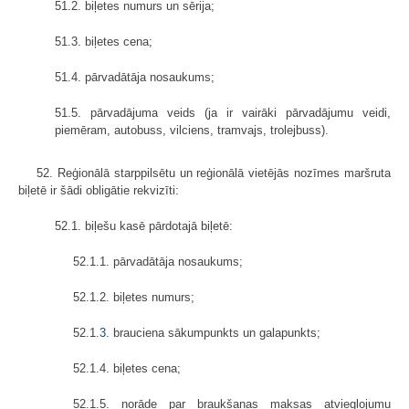
51.2. biļetes numurs un sērija;
51.3. biļetes cena;
51.4. pārvadātāja nosaukums;
51.5. pārvadājuma veids (ja ir vairāki pārvadājumu veidi,
piemēram, autobuss, vilciens, tramvajs, trolejbuss).
52. Reģionālā starppilsētu un reģionālā vietējās nozīmes maršruta
biļetē ir šādi obligātie rekvizīti:
52.1. biļešu kasē pārdotajā biļetē:
52.1.1. pārvadātāja nosaukums;
52.1.2. biļetes numurs;
52.1.
3.
brauciena sākumpunkts un galapunkts;
52.1.4. biļetes cena;
52.1.5. norāde par braukšanas maksas atvieglojumu