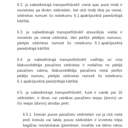
6.2. ja sabiedriskajā transportlīdzeklī vienā ejas pusē rindā ir
novietotas pa divām sēdvietām, bet otrā rindā tikai pa vienai,
sēdvietas numurē šo noteikumu 6.1.apakšpunktā paredzētajā
kārtībā;
6.3. ja sabiedriskajā transportlīdzeklī atsevišķās vietās ir
novietots pa vienai sēdvietai, tām piešķir pēdējos numurus,
pārējās sēdvietas numurē šo noteikumu 6.1.apakšpunktā
paredzētajā kārtībā;
6.4. ja sabiedriskajā transportlīdzeklī vadītāja un viņa
blakussēdētāja pasažiera sēdvietas ir nodalītas no pārējā
pasažieru salona, blakussēdētāja pasažiera vietai piešķir
pēdējo numuru, pārējās sēdvietas numurē šo noteikumu
6.1.apakšpunktā paredzētajā kārtībā;
6.5. ja sabiedriskajā transportlīdzeklī, kurā ir vairāk par 16
sēdvietām, ir divas vai vairākas pasažieru ieejas (durvis) un
šīs ieejas (durvis) atrodas pretī:
6.5.1. kreisās puses pasažieru sēdvietām vai ja citā vietā
pretī kreisās vai labās puses sēdvietām ir izvietota telpa
bagāžas novietošanai (piemēram, invalīdu vai bērnu ratiņu