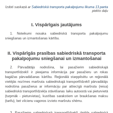
Izdoti saskaņā ar
Sabiedriskā transporta pakalpojumu likuma
13.panta
piekto daļu
I. Vispārīgais jautājums
1. Noteikumi nosaka sabiedriskā transporta pakalpojumu
sniegšanas un izmantošanas kārtību.
II. Vispārīgās prasības sabiedriskā transporta
pakalpojumu sniegšanai un izmantošanai
2. Pārvadātājs nodrošina, lai pasažierim sabiedriskajā
transportlīdzeklī ir pieejama informācija par pasažieru un rokas
bagāžas pārvadāšanas kārtību. Reģionālā starppilsētu un reģionālā
vietējās nozīmes maršruta sabiedriskajā transportlīdzeklī pārvadātājs
nodrošina pasažierus ar informāciju par attiecīgā maršruta (reisa)
sabiedriskā transportlīdzekļa stāvēšanas laiku autoostā vai pieturvietā
(turpmāk - pieturvietas), kustības sarakstiem un braukšanas maksu
(tarifu), bet vilcienu vagonos izvieto maršrutu shēmu.
3. Pasažierim sabiedriskajā transportlīdzeklī jāpilda sabiedriskā