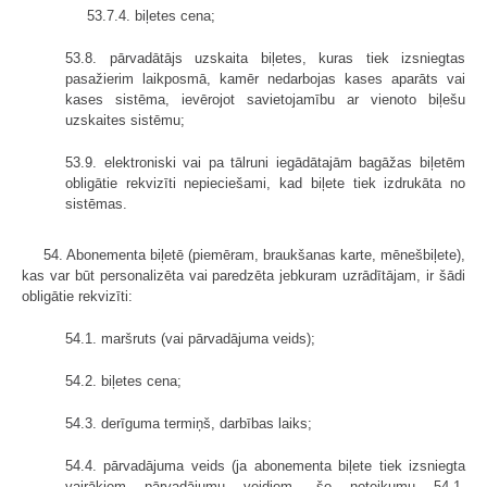
53.7.4. biļetes cena;
53.8. pārvadātājs uzskaita biļetes, kuras tiek izsniegtas
pasažierim laikposmā, kamēr nedarbojas kases aparāts vai
kases sistēma, ievērojot savietojamību ar vienoto biļešu
uzskaites sistēmu;
53.9. elektroniski vai pa tālruni iegādātajām bagāžas biļetēm
obligātie rekvizīti nepieciešami, kad biļete tiek izdrukāta no
sistēmas.
54. Abonementa biļetē (piemēram, braukšanas karte, mēnešbiļete),
kas var būt personalizēta vai paredzēta jebkuram uzrādītājam, ir šādi
obligātie rekvizīti:
54.1. maršruts (vai pārvadājuma veids);
54.2. biļetes cena;
54.3. derīguma termiņš, darbības laiks;
54.4. pārvadājuma veids (ja abonementa biļete tiek izsniegta
vairākiem pārvadājumu veidiem, šo noteikumu 54.1.