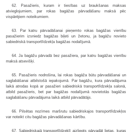
62. Pasažieris, kuram ir tiesības uz braukšanas maksas
atvieglojumiem, par rokas bagāžas pārvadāšanu maksā pēc
vispārējiem noteikumiem.
63. Par katru pārvadāšanai pieņemto rokas bagāžas vienību
pasažierim izsniedz bagāžas biļeti un žetonu, ja bagāžu novieto
sabiedriskā transport­līdzekļa bagāžas nodalījumā.
64. Ja bagāžu pārvadā bez pasažiera, par katru bagāžas vienību
maksā atsevišķi.
65. Pasažieris nodrošina, lai rokas bagāža būtu pārvadāšanai un
saglabāšanai atbilstošā iepakojumā. Par bagāžu, kura pārvadājuma
laikā atrodas kopā ar pasažieri sabiedriskā transportlīdzekļa salonā,
atbild pasažieris, bet par bagāžas nodalījumā novietotās bagāžas
saglabāšanu pārvadājuma laikā atbild pārvadātājs.
66. Pilsētas nozīmes maršrutu sabiedriskajos transportlīdzekļos
var noteikt citu bagāžas pārvadāšanas kārtību.
67. Sabiedriskajā transportlīdzeklī aizliegts pārvadāt lietas, kuras