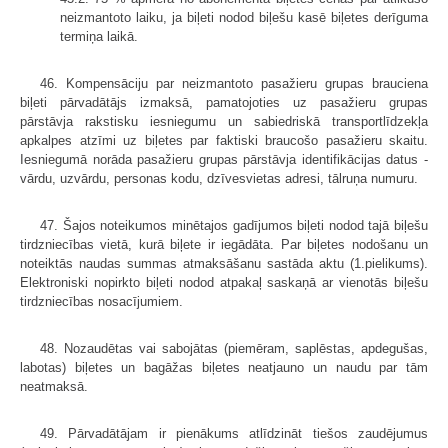
neizmantoto laiku, ja biļeti nodod biļešu kasē biļetes derīguma
termiņa laikā.
46. Kompensāciju par neizmantoto pasažieru grupas brauciena
biļeti pārvadātājs izmaksā, pamatojoties uz pasažieru grupas
pārstāvja rakstisku iesniegumu un sabiedriskā transportlīdzekļa
apkalpes atzīmi uz biļetes par faktiski braucošo pasažieru skaitu.
Iesniegumā norāda pasažieru grupas pārstāvja identifikācijas datus -
vārdu, uzvārdu, personas kodu, dzīvesvietas adresi, tālruņa numuru.
47. Šajos noteikumos minētajos gadījumos biļeti nodod tajā biļešu
tirdzniecības vietā, kurā biļete ir iegādāta. Par biļetes nodošanu un
noteiktās naudas summas atmaksāšanu sastāda aktu (1.pielikums).
Elektroniski nopirkto biļeti nodod atpakaļ saskaņā ar vienotās biļešu
tirdzniecības nosacījumiem.
48. Nozaudētas vai sabojātas (piemēram, saplēstas, apdegušas,
labotas) biļetes un bagāžas biļetes neatjauno un naudu par tām
neatmaksā.
49. Pārvadātājam ir pienākums atlīdzināt tiešos zaudējumus