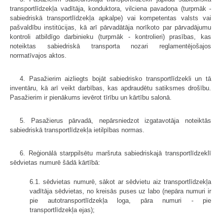
transport­līdzekļa vadītāja, konduktora, vilciena pavadoņa (turpmāk -
sabiedriskā transportlīdzekļa apkalpe) vai kompetentas valsts vai
pašvaldību institūcijas, kā arī pārvadātāja norīkoto par pārvadājumu
kontroli atbildīgo darbinieku (turpmāk - kontrolieri) prasības, kas
noteiktas sabiedriskā transporta nozari reglamentējošajos
normatīvajos aktos.
4. Pasažierim aizliegts bojāt sabiedrisko transportlīdzekli un tā
inventāru, kā arī veikt darbības, kas apdraudētu satiksmes drošību.
Pasažierim ir pienākums ievērot tīrību un kārtību salonā.
5. Pasažierus pārvadā, nepārsniedzot izgatavotāja noteiktās
sabiedriskā transportlīdzekļa ietilpības normas.
6. Reģionālā starppilsētu maršruta sabiedriskajā transportlīdzeklī
sēd­vietas numurē šādā kārtībā:
6.1. sēdvietas numurē, sākot ar sēdvietu aiz transportlīdzekļa
vadītāja sēdvietas, no kreisās puses uz labo (nepāra numuri ir
pie autotransportlīdzekļa loga, pāra numuri - pie
transportlīdzekļa ejas);