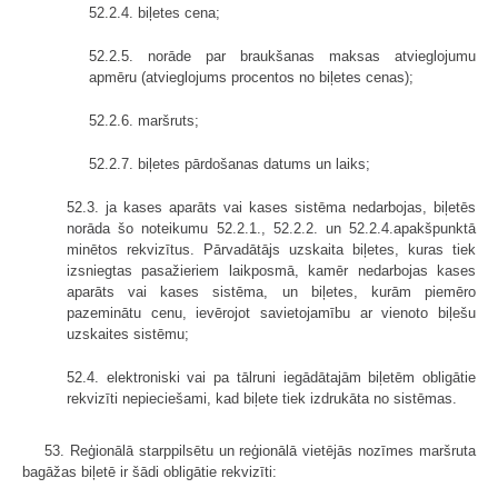
52.2.4. biļetes cena;
52.2.5. norāde par braukšanas maksas atvieglojumu
apmēru (atvieglojums procentos no biļetes cenas);
52.2.6. maršruts;
52.2.7. biļetes pārdošanas datums un laiks;
52.3. ja kases aparāts vai kases sistēma nedarbojas, biļetēs
norāda šo noteikumu 52.2.1., 52.2.2. un 52.2.4.apakšpunktā
minētos rekvizītus. Pārvadā­tājs uzskaita biļetes, kuras tiek
izsniegtas pasažieriem laikposmā, kamēr nedarbojas kases
aparāts vai kases sistēma, un biļetes, kurām piemēro
pazeminātu cenu, ievērojot savietojamību ar vienoto biļešu
uzskaites sistēmu;
52.4. elektroniski vai pa tālruni iegādātajām biļetēm obligātie
rekvizīti nepieciešami, kad biļete tiek izdrukāta no sistēmas.
53. Reģionālā starppilsētu un reģionālā vietējās nozīmes maršruta
bagāžas biļetē ir šādi obligātie rekvizīti: