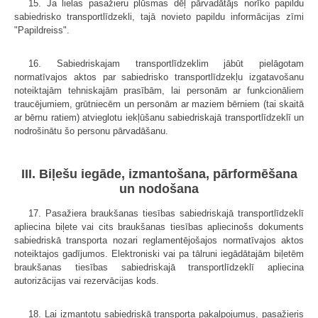
15. Ja lielas pasažieru plūsmas dēļ pārvadātājs norīko papildu
sabiedrisko transportlīdzekli, tajā novieto papildu informācijas zīmi
"Papildreiss".
16. Sabiedriskajam transportlīdzeklim jābūt pielāgotam
normatīvajos aktos par sabiedrisko transportlīdzekļu izgatavošanu
noteiktajām tehniskajām prasībām, lai personām ar funkcionāliem
traucējumiem, grūtniecēm un personām ar maziem bērniem (tai skaitā
ar bērnu ratiem) atvieglotu iekļūšanu sabiedriskajā transportlīdzeklī un
nodrošinātu šo personu pārvadāšanu.
III. Biļešu iegāde, izmantošana, pārformēšana
un nodošana
17. Pasažiera braukšanas tiesības sabiedriskajā transportlīdzeklī
apliecina biļete vai cits braukšanas tiesības apliecinošs dokuments
sabiedriskā transporta nozari reglamentējošajos normatīvajos aktos
noteiktajos gadījumos. Elektroniski vai pa tālruni iegādātajām biļetēm
braukšanas tiesības sabiedriskajā transportlīdzeklī apliecina
autorizācijas vai rezervācijas kods.
18. Lai izmantotu sabiedriskā transporta pakalpojumus, pasažieris