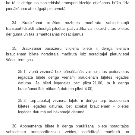
ka tā ir derīga no sabiedriskā transportlīdzekļa atiešanas brīža līdz
pienākšanai attiecīgajā pieturvietā.
34. Braukšanai pilsētas nozīmes marš-ruta sabiedriskajā
transportlīdzeklī attiecīgā pilsētas pašvaldība var noteikt citus biļetes
derīguma un tās izmantošanas nosacījumus.
35. Braukšanai pasažieru vilcienā biļete ir derīga vienam
braucienam biļetē norādītajā maršrutā līdz norādītajai pieturvietai
šādos termiņos:
35.1. vienā virzienā bez pārsēšanās vai no citas pieturvietas
iegādātā biļete derīga vienam braucienam biļetes iegādes
datumā. Ja biļeti iegādājas pēc plkst.21.00, tā ir derīga
braukšanai līdz nākamā datuma plkst.4.00;
35.2. turp-atpakaļ virziena biļete ir derīga turp braucienam
biļetes iegādes datumā, bet atpakaļ braucienam - biļetes
iegādes datumā vai nākamajā datumā.
36. Abonementa biļete ir derīga braukšanai biļetē norādītajos
sabiedrisko transportlīdzekļu veidos, norādītajā maršrutā un