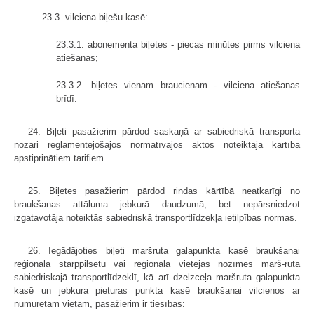
23.3. vilciena biļešu kasē:
23.3.1. abonementa biļetes - piecas minūtes pirms vilciena
atiešanas;
23.3.2. biļetes vienam braucienam - vilciena atiešanas
brīdī.
24. Biļeti pasažierim pārdod saskaņā ar sabiedriskā transporta
nozari reglamentējošajos normatīvajos aktos noteiktajā kārtībā
apstiprinātiem tarifiem.
25. Biļetes pasažierim pārdod rindas kārtībā neatkarīgi no
braukšanas attāluma jebkurā daudzumā, bet nepārsniedzot
izgatavotāja noteiktās sabiedriskā transportlīdzekļa ietilpības normas.
26. Iegādājoties biļeti maršruta galapunkta kasē braukšanai
reģionālā starppilsētu vai reģionālā vietējās nozīmes marš-ruta
sabiedriskajā transportlīdzeklī, kā arī dzelzceļa maršruta galapunkta
kasē un jebkura pieturas punkta kasē braukšanai vilcienos ar
numurētām vietām, pasažierim ir tiesības: