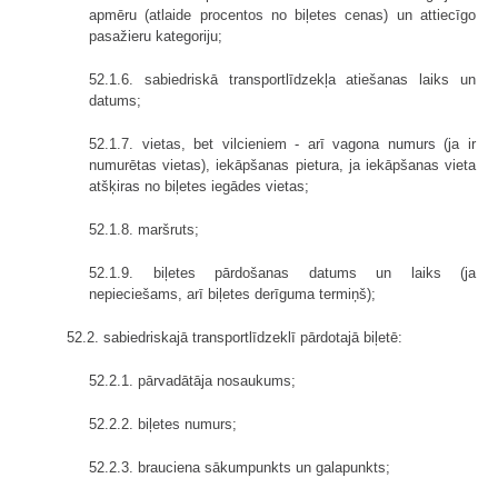
apmēru (atlaide procentos no biļetes cenas) un attiecīgo
pasažieru kategoriju;
52.1.6. sabiedriskā transportlīdzekļa atiešanas laiks un
datums;
52.1.7. vietas, bet vilcieniem - arī vagona numurs (ja ir
numurētas vietas), iekāpšanas pietura, ja iekāpšanas vieta
atšķiras no biļetes iegādes vietas;
52.1.8. maršruts;
52.1.9. biļetes pārdošanas datums un laiks (ja
nepieciešams, arī biļetes derīguma termiņš);
52.2. sabiedriskajā transportlīdzeklī pārdotajā biļetē:
52.2.1. pārvadātāja nosaukums;
52.2.2. biļetes numurs;
52.2.3. brauciena sākumpunkts un galapunkts;