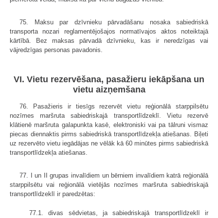
75. Maksu par dzīvnieku pārvadāšanu nosaka sabiedriskā
transporta nozari reglamentējošajos normatīvajos aktos noteiktajā
kārtībā. Bez maksas pārvadā dzīvnieku, kas ir neredzīgas vai
vājredzīgas personas pavadonis.
VI. Vietu rezervēšana, pasažieru iekāpšana un
vietu aizņemšana
76. Pasažieris ir tiesīgs rezervēt vietu reģionālā starppilsētu
nozīmes maršruta sabiedriskajā transportlīdzeklī. Vietu rezervē
klātienē maršruta galapunkta kasē, elektroniski vai pa tālruni vismaz
piecas diennaktis pirms sabiedriskā transportlīdzekļa atiešanas. Biļeti
uz rezervēto vietu iegādājas ne vēlāk kā 60 minūtes pirms sabiedriskā
transportlīdzekļa atiešanas.
77. I un II grupas invalīdiem un bērniem invalīdiem katrā reģionālā
starppilsētu vai reģionālā vietējās nozīmes maršruta sabiedriskajā
transport­līdzeklī ir paredzētas:
77.1. divas sēdvietas, ja sabiedriskajā transportlīdzeklī ir