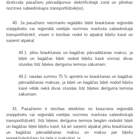
dzelzceļa pasažieru pārvadājumus elektrificētajā zonā un pilsētas
nozīmes sabiedriskajos transport­līdzekļos).
40. Ja pasažieris neizmanto iegādāto biļeti braukšanai reģionālā
starppilsētu vai reģionālā vietējās nozīmes maršruta sabiedriskajā
transport­līdzeklī, viņam ir tiesības nodot to atpakaļ biļešu kasē un
saņemt atpakaļ:
40.1. pilnu braukšanas un bagāžas pārvadāšanas maksu, ja
biļeti un bagāžas biļeti nodod biļešu kasē vismaz divas
stundas līdz biļetes derīguma termiņa sākumam;
40.2. naudas summu 75 % apmērā no braukšanas un bagāžas
pārvadāšanas maksas, ja biļeti un bagāžas biļeti nodod biļešu
kasē vēlāk nekā divas stundas līdz biļetes derīguma termiņa
sākumam.
41. Pasažierim ir tiesības atteikties no brauciena reģionālā
starppilsētu vai reģionālā vietējās nozīmes maršruta sabiedriskajā
transportlīdzeklī, līdz biļetes derīguma termiņa beigām nododot biļeti
un bagāžas biļeti biļešu kasē, kā arī saņemt atpakaļ pilnu braukšanas
un bagāžas pārvadāšanas maksu un maksu par biļešu
iepriekšpārdošanu (ja tāda ir maksāta), ja: