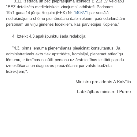
"3.11. izstrādā un pēc pieprasījuma izsniedz E 213 LV veidlapu
"EEZ detalizēts medicīniskais ziņojums" atbilstoši Padomes
1971.gada 14.jūnija Regulai (EEK) Nr.
1408/71
par sociālā
nodrošinājuma shēmu piemērošanu darbiniekiem, pašnodarbinātām
personām un viņu ģimenes locekļiem, kas pārvietojas Kopienā."
4. Izteikt 4.3.apakšpunktu šādā redakcijā:
"4.3. pirms lēmuma pieņemšanas pieaicināt konsultantus. Ja
administratīvais akts tiek apstrīdēts, komisijai, pieņemot attiecīgu
lēmumu, ir tiesības nosūtīt personu uz ārstniecības iestādi papildu
izmeklēšanai un diagnozes precizēšanai par valsts budžeta
līdzekļiem;".
Ministru prezidents A.Kalvītis
Labklājības ministre I.Purne