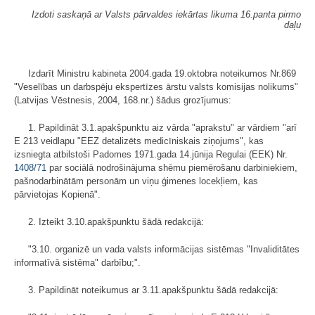
Izdoti saskaņā ar Valsts pārvaldes iekārtas likuma 16.panta pirmo
daļu
Izdarīt Ministru kabineta 2004.gada 19.oktobra noteikumos Nr.869
"Veselības un darbspēju ekspertīzes ārstu valsts komisijas nolikums"
(Latvijas Vēstnesis, 2004, 168.nr.) šādus grozījumus:
1. Papildināt 3.1.apakšpunktu aiz vārda "aprakstu" ar vārdiem "arī
E 213 veidlapu "EEZ detalizēts medicīniskais ziņojums", kas
izsniegta atbilstoši Padomes 1971.gada 14.jūnija Regulai (EEK) Nr.
1408/71
par sociālā nodrošinājuma shēmu piemērošanu darbiniekiem,
pašnodarbinātām personām un viņu ģimenes locekļiem, kas
pārvietojas Kopienā".
2. Izteikt 3.10.apakšpunktu šādā redakcijā:
"3.10. organizē un vada valsts informācijas sistēmas "Invaliditātes
informatīvā sistēma" darbību;".
3. Papildināt noteikumus ar 3.11.apakš­punktu šādā redakcijā: