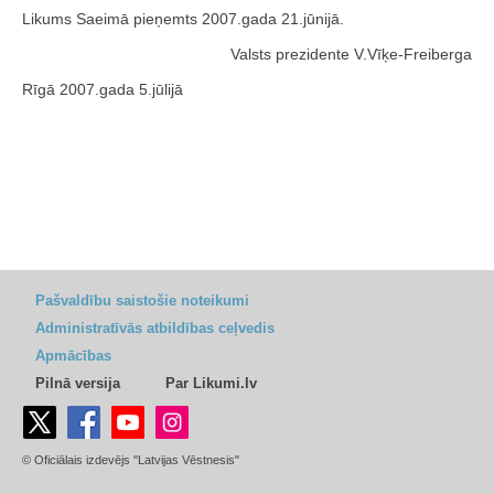
Likums Saeimā pieņemts 2007.gada 21.jūnijā.
Valsts prezidente V.Vīķe-Freiberga
Rīgā 2007.gada 5.jūlijā
Pašvaldību saistošie noteikumi
Administratīvās atbildības ceļvedis
Apmācības
Pilnā versija
Par Likumi.lv
© Oficiālais izdevējs "Latvijas Vēstnesis"