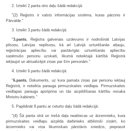
2. Izteikt 2.panta otro daļu šādā redakcijā:
"(2) Reģistrs ir valsts informācijas sistēma, kuras pārzinis ir
Pārvalde."
3. Izteikt 3.pantu šādā redakcijā:
"
3.pants.
Reģistra galvenais uzdevums ir nodrošināt Latvijas
pilsoņu, Latvijas nepilsoņu, kā arī Latvijā uzturēšanās atļauju,
reģistrācijas apliecību vai pastāvīgās uzturēšanās apliecību
saņēmušo personu uzskaiti, likumā noteiktajā kārtībā Reģistrā
iekļaujot un aktualizējot ziņas par šīm personām."
4. Izteikt 6.pantu šādā redakcijā:
"
6.pants.
Dokuments, uz kura pamata ziņas par personu iekļauj
Reģistrā, ir noteikta parauga pirmuzskaites veidlapa. Pirmuzskaites
veidlapas paraugu apstiprina un tās aizpildīšanas kārtību nosaka
Ministru kabinets."
5. Papildināt 8.pantu ar ceturto daļu šādā redakcijā:
"(4) Šā panta otrā un trešā daļa neattiecas uz ārzemnieku, kura
pirmuzskaites veidlapu aizpilda darbinieks atbilstoši ziņām, ko
ārzemnieks vai viņa likumiskais pārstāvis sniedzis, pieprasot