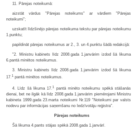
11. Pārejas noteikumā:
aizstāt vārdus "Pārejas noteikums" ar vārdiem "Pārejas
noteikumi";
uzskatīt līdzšinējo pārejas noteikuma tekstu par pārejas noteikumu
1.punktu;
papildināt pārejas noteikumus ar 2., 3. un 4.punktu šādā redakcijā:
"2. Ministru kabinets līdz 2008.gada 1.janvārim izdod šā likuma
6.pantā minētos noteikumus.
3. Ministru kabinets līdz 2008.gada 1.janvārim izdod šā likuma
1
17.
pantā minētos noteikumus.
1
4. Līdz šā likuma 17.
pantā minēto noteikumu spēkā stāšanās
dienai, bet ne ilgāk kā līdz 2008.gada 1.janvārim piemērojami Ministru
kabineta 1999.gada 23.marta noteikumi Nr.119 "Noteikumi par valsts
nodevu par informācijas saņemšanu no Iedzīvotāju reģistra".
Pārejas noteikums
Šā likuma 4.pants stājas spēkā 2008.gada 1.janvārī.