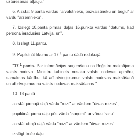
uzturēšanās atļauju."
6. Aizstāt 9.pantā vārdus "ārvalstnieku, bezvalstnieku un bēgļu" ar
vārdu "ārzemnieku".
7. Izslēgt 10.panta pirmās daļas 16.punktā vārdus "datums, kad
persona ieradusies Latvijā, un".
8. Izslēgt 11.pantu.
1
9. Papildināt likumu ar 17.
pantu šādā redakcijā:
1
"
17.
pants.
Par informācijas saņemšanu no Reģistra maksājama
valsts nodeva. Ministru kabinets nosaka valsts nodevas apmēru,
samaksas kārtību, kā arī atvieglojumus valsts nodevas maksāšanā
un atbrīvojumus no valsts nodevas maksāšanas."
10. 18.pantā:
aizstāt pirmajā daļā vārdu "reizi" ar vārdiem "divas reizes";
papildināt pirmo daļu pēc vārda "saņemt" ar vārdu "visu";
aizstāt otrajā daļā vārdu "reizi" ar vārdiem "divas reizes";
izslēgt trešo daļu.