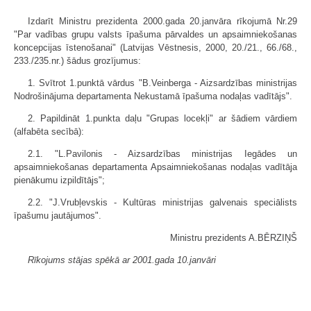
Izdarīt Ministru prezidenta 2000.gada 20.janvāra rīkojumā Nr.29
"Par vadības grupu valsts īpašuma pārvaldes un apsaimniekošanas
koncepcijas īstenošanai" (Latvijas Vēstnesis, 2000, 20./21., 66./68.,
233./235.nr.) šādus grozījumus:
1. Svītrot 1.punktā vārdus "B.Veinberga - Aizsardzības ministrijas
Nodrošinājuma departamenta Nekustamā īpašuma nodaļas vadītājs".
2. Papildināt 1.punkta daļu "Grupas locekļi" ar šādiem vārdiem
(alfabēta secībā):
2.1. "L.Pavilonis - Aizsardzības ministrijas Iegādes un
apsaimniekošanas departamenta Apsaimniekošanas nodaļas vadītāja
pienākumu izpildītājs";
2.2. "J.Vrubļevskis - Kultūras ministrijas galvenais speciālists
īpašumu jautājumos".
Ministru prezidents A.BĒRZIŅŠ
Rīkojums stājas spēkā ar 2001.gada 10.janvāri