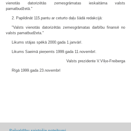
vienotās datorizētās zemesgrāmatas ieskaitāma valsts
pamatbudžetā."
2. Papildināt 115.pantu ar ceturto daļu šādā redakcijā:
"Valsts vienotās datorizētās zemesgrāmatas darbību finansē no
valsts pamatbudžeta."
Likums stājas spēkā 2000.gada 1.janvārī.
Likums Saeimā pieņemts 1999.gada 11.novembrī.
Valsts prezidente V.Vīķe-Freiberga
Rīgā 1999.gada 23.novembrī
Pašvaldību saistošie noteikumi