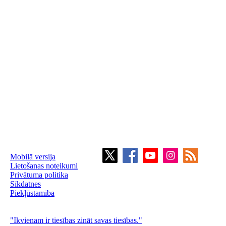
Mobilā versija
Lietošanas noteikumi
Privātuma politika
Sīkdatnes
Piekļūstamība
"Ikvienam ir tiesības zināt savas tiesības."