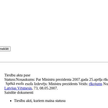
meklēt
Tiesību akta pase
Statuss:
Nosaukums:
Par Ministru prezidenta 2007.gada 25.aprīļa r
Spēkā esošs
esošs
Izdevējs:
Ministru prezidents
Veids:
rīkojums
Nu
Latvijas Vēstnesis
, 73, 08.05.2007.
Saistītie dokumenti
Tiesību akti, kuriem maina statusu