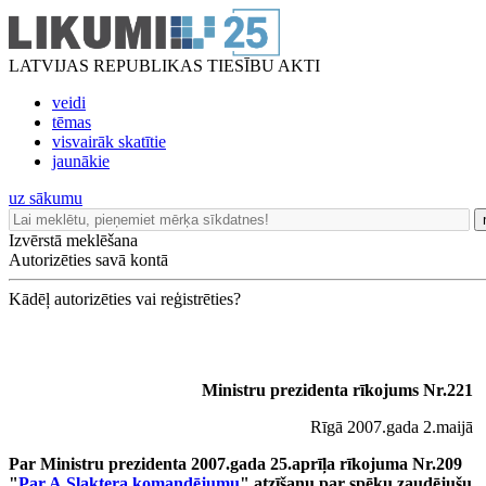
LATVIJAS REPUBLIKAS TIESĪBU AKTI
veidi
tēmas
visvairāk skatītie
jaunākie
uz sākumu
Izvērstā meklēšana
Autorizēties savā kontā
Kādēļ autorizēties vai reģistrēties?
Ministru prezidenta rīkojums Nr.221
Rīgā 2007.gada 2.maijā
Par Ministru prezidenta 2007.gada 25.aprīļa rīkojuma Nr.209
"
Par A.Slaktera komandējumu
" atzīšanu par spēku zaudējušu