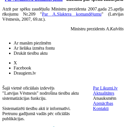
Atzīt par spēku zaudējušu Ministru prezidenta 2007.gada 25.aprīļa
rīkojumu Nr.209 "
Par A.Slaktera komandējumu
" (Latvijas
Vēstnesis, 2007, 69.nr.).
Ministru prezidents
A.Kalvītis
Ar manām piezīmēm
Ar lielāka izmēra fontu
Drukāt tiesību aktu
X
Facebook
Draugiem.lv
Šajā vietnē oficiālais izdevējs
Par Likumi.lv
"Latvijas Vēstnesis" nodrošina tiesību aktu
Aktualitātes
sistematizācijas funkciju.
Atsauksmēm
Apmācības
Sistematizēti tiesību akti ir informatīvi.
Kontakti
Pretrunu gadījumā vadās pēc oficiālās
publikācijas.