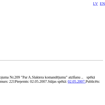
LV
EN
īkojuma Nr.209 "Par A.Slaktera komandējumu" atzīšanu ..
spēkā
murs:
221
Pieņemts:
02.05.2007.
Stājas spēkā:
02.05.2007.
Publicēts: